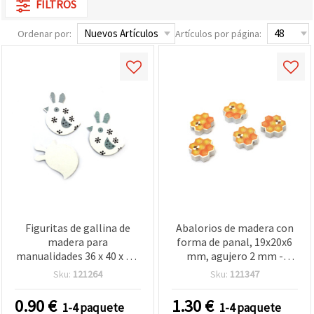
FILTROS
Ordenar por:
Artículos por página:
Figuritas de gallina de
Abalorios de madera con
madera para
forma de panal, 19x20x6
manualidades 36 x 40 x 1,5
mm, agujero 2 mm -
mm - 10 piezas
madera natural, 10 uds
Sku:
121264
Sku:
121347
0.90
€
1.30
€
1-4 paquete
1-4 paquete