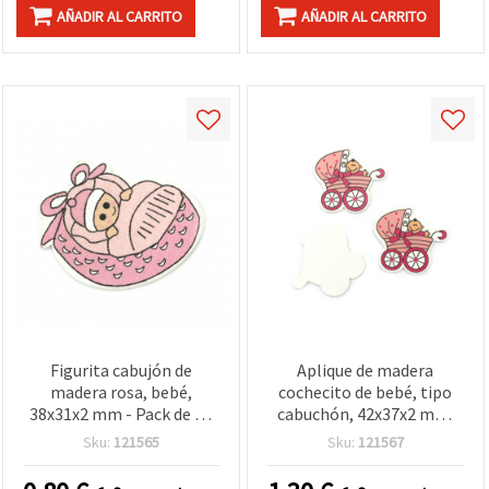
AÑADIR AL CARRITO
AÑADIR AL CARRITO
Figurita cabujón de
Aplique de madera
madera rosa, bebé,
cochecito de bebé, tipo
38x31x2 mm - Pack de 10
cabuchón, 42x37x2 mm,
piezas para manualidades
rosa, para manualidades y
Sku:
121565
Sku:
121567
y scrapbooking
scrapbooking - 10
unidades