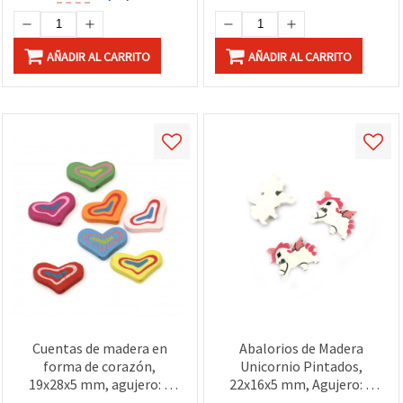
AÑADIR AL CARRITO
AÑADIR AL CARRITO
Cuentas de madera en
Abalorios de Madera
forma de corazón,
Unicornio Pintados,
19x28x5 mm, agujero: 2
22x16x5 mm, Agujero: 2
mm, colores surtidos para
mm, Colores Mixtos - 10