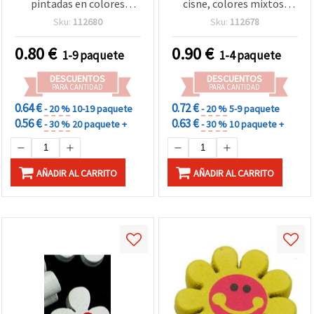
pintadas en colores
cisne, colores mixtos,
surtidos, 15x13x5 mm –
25x16x4,5 mm, agujero de
Sku:
112680
Sku:
112678
perfectas para bisutería,
2 mm - 10 piezas
scrapbooking y
0.80
€
0.90
€
1-9 paquete
1-4 paquete
manualidades DIY, set de
10 piezas
DESCUENTOS
DESCUENTOS
PARA CANTIDAD
PARA CANTIDAD
0.64 €
0.72 €
- 20 %
10-19 paquete
- 20 %
5-9 paquete
0.56 €
0.63 €
- 30 %
20 paquete +
- 30 %
10 paquete +
AÑADIR AL CARRITO
AÑADIR AL CARRITO