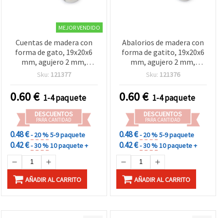
MEJOR VENDIDO
Cuentas de madera con
Abalorios de madera con
forma de gato, 19x20x6
forma de gatito, 19x20x6
mm, agujero 2 mm,
mm, agujero 2 mm,
blanco y negro surtidos -
blanco y naranja, pack de
Sku:
121377
Sku:
121376
5 uds
5 – para bisutería,
pulseras, collares y
0.60
€
0.60
€
1-4 paquete
1-4 paquete
decoraciones DIY
DESCUENTOS
DESCUENTOS
PARA CANTIDAD
PARA CANTIDAD
0.48 €
0.48 €
- 20 %
5-9 paquete
- 20 %
5-9 paquete
0.42 €
0.42 €
- 30 %
10 paquete +
- 30 %
10 paquete +
AÑADIR AL CARRITO
AÑADIR AL CARRITO