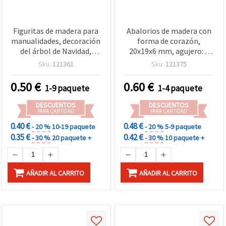
Figuritas de madera para
Abalorios de madera con
manualidades, decoración
forma de corazón,
del árbol de Navidad,
20x19x6 mm, agujero: 2
color blanco, 21x25x2,5
mm, colores mezclados -
Sku:
121361
Sku:
121375
mm - 10 piezas
5 piezas
0.50
€
0.60
€
1-9 paquete
1-4 paquete
DESCUENTOS
DESCUENTOS
PARA CANTIDAD
PARA CANTIDAD
0.40 €
0.48 €
- 20 %
10-19 paquete
- 20 %
5-9 paquete
0.35 €
0.42 €
- 30 %
20 paquete +
- 30 %
10 paquete +
AÑADIR AL CARRITO
AÑADIR AL CARRITO