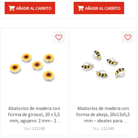
AÑADIR AL CARRITO
AÑADIR AL CARRITO
Abalorios de madera con
Abalorios de madera con
forma de girasol, 20 x 5,5
forma de abeja, 20x13x5,5
mm, agujero: 2 mm - 10
mm – ideales para
piezas
bisutería, manualidades y
Sku:
121348
Sku:
121349
DIY creativo, agujero 2