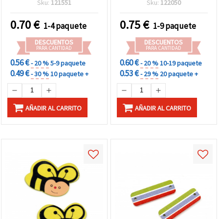
Sku:
121551
Sku:
122050
bisutería, manualidades y
piezas
decoración - 10 piezas
0.70
€
0.75
€
1-4 paquete
1-9 paquete
DESCUENTOS
DESCUENTOS
PARA CANTIDAD
PARA CANTIDAD
0.56 €
0.60 €
- 20 %
5-9 paquete
- 20 %
10-19 paquete
0.49 €
0.53 €
- 30 %
10 paquete +
- 29 %
20 paquete +
AÑADIR AL CARRITO
AÑADIR AL CARRITO