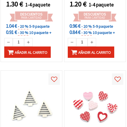
mm, pack de 10 uds.
1.30
€
1.20
€
1-4 paquete
1-4 paquete
DESCUENTOS
DESCUENTOS
PARA CANTIDAD
PARA CANTIDAD
1.04 €
0.96 €
- 20 %
5-9 paquete
- 20 %
5-9 paquete
0.91 €
0.84 €
- 30 %
10 paquete +
- 30 %
10 paquete +
AÑADIR AL CARRITO
AÑADIR AL CARRITO