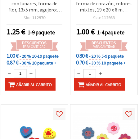
con lunares, forma de
forma de corazón, colores
flor, 13x5 mm, agujero: 2
mixtos, 19 x 20 x 6 mm,
mm - 20 piezas
agujero de 2 mm, set de
Sku:
112970
Sku:
112983
20 uds para bisutería,
decoración y proyectos de
1.25
€
1.00
€
1-9 paquete
1-4 paquete
manualidades
DESCUENTOS
DESCUENTOS
PARA CANTIDAD
PARA CANTIDAD
1.00 €
0.80 €
- 20 %
10-19 paquete
- 20 %
5-9 paquete
0.87 €
0.70 €
- 30 %
20 paquete +
- 30 %
10 paquete +
AÑADIR AL CARRITO
AÑADIR AL CARRITO