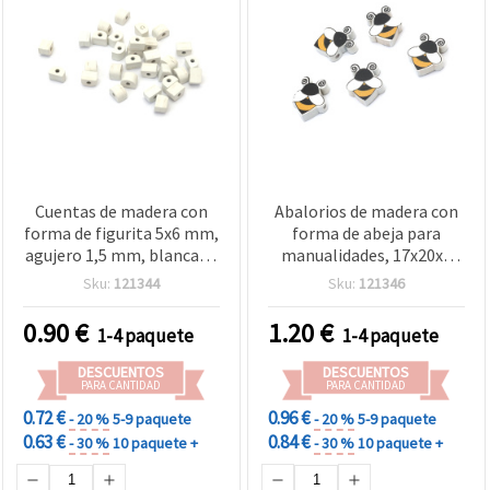
Cuentas de madera con
Abalorios de madera con
forma de figurita 5x6 mm,
forma de abeja para
agujero 1,5 mm, blancas -
manualidades, 17x20x5
50 uds.
mm, agujero: 2 mm, color
Sku:
121344
Sku:
121346
madera natural - 10
piezas
0.90
€
1.20
€
1-4 paquete
1-4 paquete
DESCUENTOS
DESCUENTOS
PARA CANTIDAD
PARA CANTIDAD
0.72 €
0.96 €
- 20 %
5-9 paquete
- 20 %
5-9 paquete
0.63 €
0.84 €
- 30 %
10 paquete +
- 30 %
10 paquete +