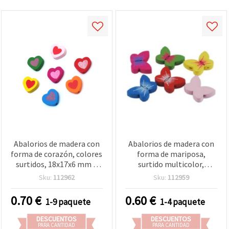
Abalorios de madera con
Abalorios de madera con
forma de corazón, colores
forma de mariposa,
surtidos, 18x17x6 mm –
surtido multicolor,
Perfectos para bisutería y
20x15x5 mm, agujero: 2
Sku:
112962
Sku:
112959
manualidades creativas
mm - 10 uds
DIY, agujero de 2 mm,
0.70
€
0.60
€
1-9 paquete
1-4 paquete
pack de 10 uds.
DESCUENTOS
DESCUENTOS
PARA CANTIDAD
PARA CANTIDAD