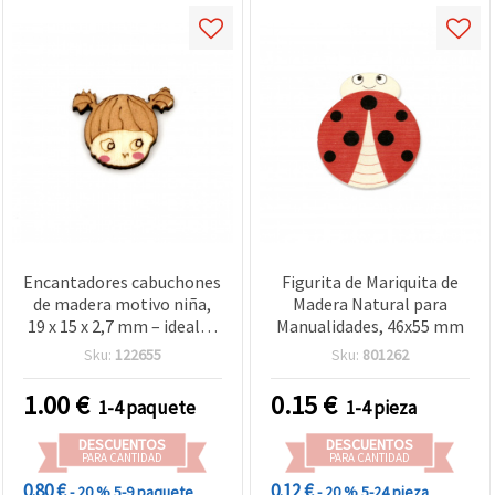
Encantadores cabuchones
Figurita de Mariquita de
de madera motivo niña,
Madera Natural para
19 x 15 x 2,7 mm – ideales
Manualidades, 46x55 mm
para manualidades, DIY y
Sku:
122655
Sku:
801262
decoración, pack de 10 uds
surtidas
1.00
€
0.15
€
1-4 paquete
1-4 pieza
DESCUENTOS
DESCUENTOS
PARA CANTIDAD
PARA CANTIDAD
0.80 €
0.12 €
- 20 %
5-9 paquete
- 20 %
5-24 pieza