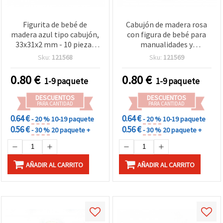
Figurita de bebé de
Cabujón de madera rosa
madera azul tipo cabujón,
con figura de bebé para
33x31x2 mm - 10 piezas
manualidades y
para manualidades
scrapbooking, 33x31x2
Sku:
121568
Sku:
121569
mm - 10 piezas
0.80
€
0.80
€
1-9 paquete
1-9 paquete
DESCUENTOS
DESCUENTOS
PARA CANTIDAD
PARA CANTIDAD
0.64 €
0.64 €
- 20 %
10-19 paquete
- 20 %
10-19 paquete
0.56 €
0.56 €
- 30 %
20 paquete +
- 30 %
20 paquete +
AÑADIR AL CARRITO
AÑADIR AL CARRITO