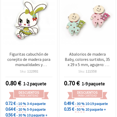
Figuritas cabuchón de
Abalorios de madera
conejito de madera para
Baby, colores surtidos, 35
manualidades y
x 29 x 5 mm, agujero: 2
decoración, 18x30x2 mm -
mm – pack de 5 uds., ideal
Sku:
122992
Sku:
121558
10 uds.
para accesorios y
decoraciones infantiles
0.80
€
0.70
€
1-2 paquete
1-9 paquete
DIY
DESCUENTOS
DESCUENTOS
PARA CANTIDAD
PARA CANTIDAD
0.72 €
0.49 €
- 10 %
3-4 paquete
- 30 %
10-19 paquete
0.64 €
0.35 €
- 20 %
5-9 paquete
- 50 %
20 paquete +
0.56 €
- 30 %
10 paquete +