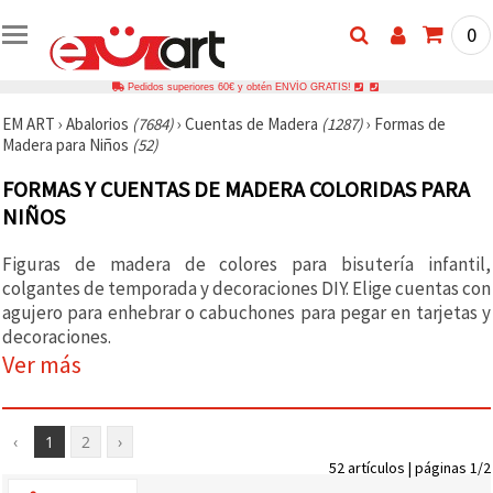
0
Pedidos superiores 60€ y obtén ENVÍO GRATIS!
EM ART
›
Abalorios
(7684)
›
Cuentas de Madera
(1287)
›
Formas de
Madera para Niños
(52)
FORMAS Y CUENTAS DE MADERA COLORIDAS PARA
NIÑOS
Figuras de madera de colores para bisutería infantil,
colgantes de temporada y decoraciones DIY. Elige cuentas con
agujero para enhebrar o cabuchones para pegar en tarjetas y
decoraciones.
Ver más
‹
1
2
›
52 artículos | páginas 1/2