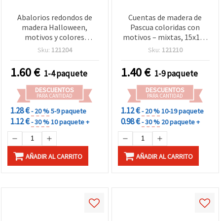
Abalorios redondos de
Cuentas de madera de
madera Halloween,
Pascua coloridas con
motivos y colores
motivos – mixtas, 15x16–
surtidos (calabaza,
20 mm, agujero 2–4 mm,
Sku:
121204
Sku:
121210
telaraña, caras
set de 10 uds para
terroríficas), 15~18 x
bisutería, decoración y
1.60
€
1.40
€
1-4 paquete
1-9 paquete
16~25 mm, agujero 4 mm
manualidades, pulseras,
– 10 uds
collares, macramé y
DESCUENTOS
DESCUENTOS
scrapbooking
PARA CANTIDAD
PARA CANTIDAD
1.28 €
1.12 €
- 20 %
5-9 paquete
- 20 %
10-19 paquete
1.12 €
0.98 €
- 30 %
10 paquete +
- 30 %
20 paquete +
AÑADIR AL CARRITO
AÑADIR AL CARRITO