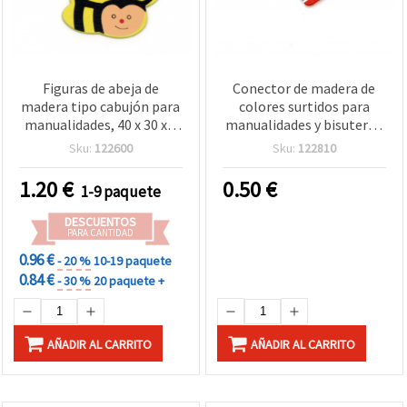
Figuras de abeja de
Conector de madera de
madera tipo cabujón para
colores surtidos para
manualidades, 40 x 30 x 2
manualidades y bisutería,
mm - 10 unidades
rectángulo 31x10x3 mm,
Sku:
122600
Sku:
122810
agujero 1,5 mm - 10
piezas
1.20
€
0.50
€
1-9 paquete
DESCUENTOS
PARA CANTIDAD
0.96 €
- 20 %
10-19 paquete
0.84 €
- 30 %
20 paquete +
AÑADIR AL CARRITO
AÑADIR AL CARRITO