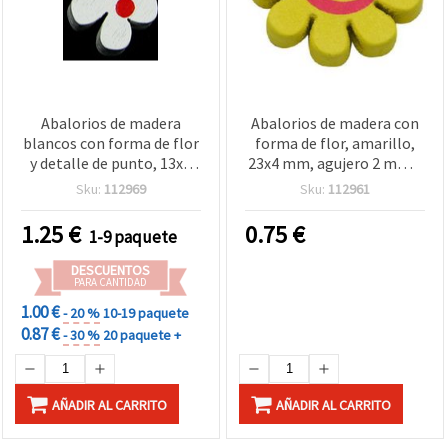
Abalorios de madera
Abalorios de madera con
blancos con forma de flor
forma de flor, amarillo,
y detalle de punto, 13x5
23x4 mm, agujero 2 mm –
mm, 20 piezas
paquete de 5 uds.
Sku:
112969
Sku:
112961
1.25
€
0.75
€
1-9 paquete
DESCUENTOS
PARA CANTIDAD
1.00 €
- 20 %
10-19 paquete
0.87 €
- 30 %
20 paquete +
AÑADIR AL CARRITO
AÑADIR AL CARRITO