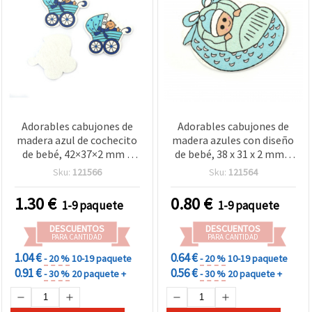
Adorables cabujones de
Adorables cabujones de
madera azul de cochecito
madera azules con diseño
de bebé, 42×37×2 mm –
de bebé, 38 x 31 x 2 mm –
perfectos para baby
perfectos para baby
Sku:
121566
Sku:
121564
shower, scrapbooking y
shower, scrapbooking y
decoración DIY, pack de 10
decoraciones DIY, pack de
1.30
€
0.80
€
1-9 paquete
1-9 paquete
uds
10 uds.
DESCUENTOS
DESCUENTOS
PARA CANTIDAD
PARA CANTIDAD
1.04 €
0.64 €
- 20 %
10-19 paquete
- 20 %
10-19 paquete
0.91 €
0.56 €
- 30 %
20 paquete +
- 30 %
20 paquete +