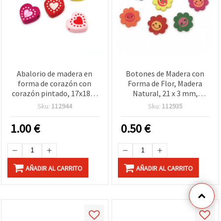
Abalorio de madera en
Botones de Madera con
forma de corazón con
Forma de Flor, Madera
corazón pintado, 17x18x6
Natural, 21 x 3 mm,
mm, agujero 2 mm,
Agujero 1 mm - 10 piezas
Sku:
112944
Sku:
112935
colores surtidos - Pack de
para manualidades
20
1.00
€
0.50
€
AÑADIR AL CARRITO
AÑADIR AL CARRITO