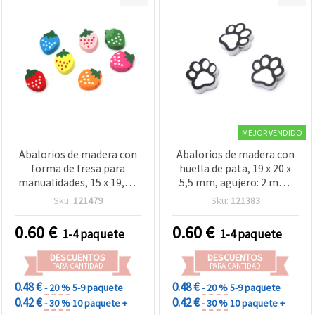
MEJOR VENDIDO
Abalorios de madera con
Abalorios de madera con
forma de fresa para
huella de pata, 19 x 20 x
manualidades, 15 x 19,5 x
5,5 mm, agujero: 2 mm,
6 mm, orificio 2 mm,
blanco y negro - 5 piezas
Sku:
121479
Sku:
121383
colores mixtos - 10 uds
0.60
€
0.60
€
1-4 paquete
1-4 paquete
DESCUENTOS
DESCUENTOS
PARA CANTIDAD
PARA CANTIDAD
0.48 €
0.48 €
- 20 %
5-9 paquete
- 20 %
5-9 paquete
0.42 €
0.42 €
- 30 %
10 paquete +
- 30 %
10 paquete +