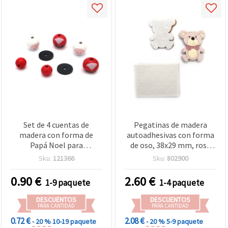
Set de 4 cuentas de
Pegatinas de madera
madera con forma de
autoadhesivas con forma
Papá Noel para
de oso, 38x29 mm, rosa
manualidades DIY, 20x50
palo, para manualidades -
Sku:
121366
Sku:
802900
mm, agujero 4 mm – Pack
10 piezas
de 2 sets
0.90
€
2.60
€
1-9 paquete
1-4 paquete
DESCUENTOS
DESCUENTOS
PARA CANTIDAD
PARA CANTIDAD
0.72 €
2.08 €
- 20 %
10-19 paquete
- 20 %
5-9 paquete