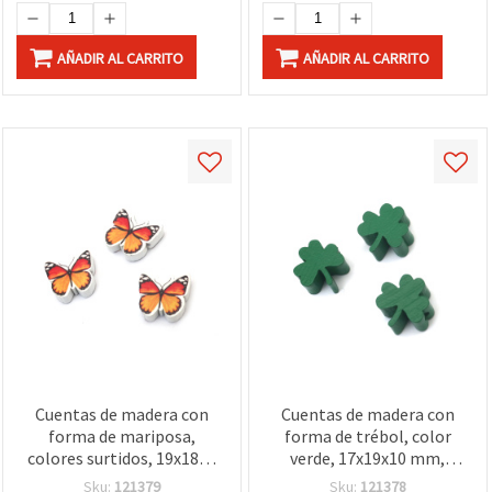
AÑADIR AL CARRITO
AÑADIR AL CARRITO
Cuentas de madera con
Cuentas de madera con
forma de mariposa,
forma de trébol, color
colores surtidos, 19x18x6
verde, 17x19x10 mm,
mm, agujero 2 mm – Pack
agujero 2,5 mm - 5 uds
Sku:
121379
Sku:
121378