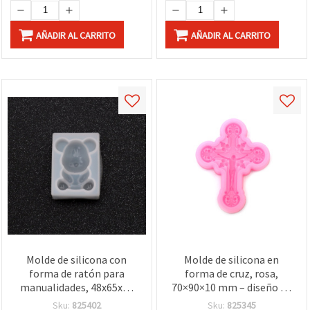
AÑADIR AL CARRITO
AÑADIR AL CARRITO
Molde de silicona con
Molde de silicona en
forma de ratón para
forma de cruz, rosa,
manualidades, 48x65x22
70×90×10 mm – diseño de
mm
crucifijo ornamentado;
Sku:
825402
Sku:
825345