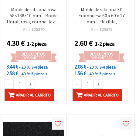
Molde de silicona rosa
Molde de silicona 3D
58×138×10 mm – Borde
Frambuesa 60 x 60 x 17
floral, rosa, corona, lazo y
mm – Flexible,
medallón – Flexible,
reutilizable y de alto
Sku:
825370
Sku:
825371
antiadherente y
detalle para
multicavidad para
manualidades con resina
4.30
€
2.60
€
1-2 pieza
1-2 pieza
fondant, resina, arcilla
epoxi, jabón, cera y arcilla
polimérica, jabón y
DESCUENTOS
DESCUENTOS
decoración de tartas
PARA CANTIDAD
PARA CANTIDAD
(manualidades y
3.44 €
2.08 €
- 20 %
3-4 pieza
- 20 %
3-4 pieza
repostería creativa)
2.58 €
1.56 €
- 40 %
5 pieza +
- 40 %
5 pieza +
AÑADIR AL CARRITO
AÑADIR AL CARRITO