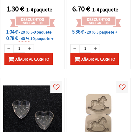
manualidades
1.30
€
6.70
€
1-4 paquete
1-4 paquete
reutilizables para resina
epoxi/UV, arcilla
DESCUENTOS
DESCUENTOS
polimérica y yeso –
PARA CANTIDAD
PARA CANTIDAD
bisutería, llaveros y
1.04 €
5.36 €
- 20 %
5-9 paquete
- 20 %
5 paquete +
adornos DIY
0.78 €
- 40 %
10 paquete +
AÑADIR AL CARRITO
AÑADIR AL CARRITO