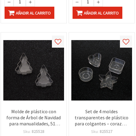
AÑADIR AL CARRITO
AÑADIR AL CARRITO
Molde de plástico con
Set de 4 moldes
forma de Árbol de Navidad
transparentes de plástico
para manualidades, 51 x
para colgantes – corazón,
42 x 21 mm, Set de 2
estrella, círculo y
Sku:
825528
Sku:
825527
piezas
cuadrado; moldes de