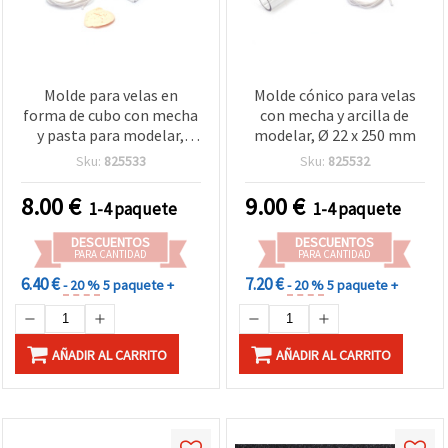
Molde para velas en
Molde cónico para velas
forma de cubo con mecha
con mecha y arcilla de
y pasta para modelar,
modelar, Ø 22 x 250 mm
60×60×75 mm
Sku:
825533
Sku:
825532
8.00
€
9.00
€
1-4 paquete
1-4 paquete
DESCUENTOS
DESCUENTOS
PARA CANTIDAD
PARA CANTIDAD
6.40 €
7.20 €
- 20 %
5 paquete +
- 20 %
5 paquete +
AÑADIR AL CARRITO
AÑADIR AL CARRITO