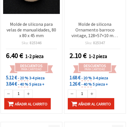
Molde de silicona para
Molde de silicona
velas de manualidades, 80
Ornamento barroco
x 80 x 45 mm
vintage, 128×57×10 mm,
para resina, resina epoxi
Sku:
825346
Sku:
825347
UV, arcilla polimérica y
yeso, manualidades DIY
6.40
€
2.10
€
1-2 pieza
1-2 pieza
DESCUENTOS
DESCUENTOS
PARA CANTIDAD
PARA CANTIDAD
5.12 €
1.68 €
- 20 %
3-4 pieza
- 20 %
3-4 pieza
3.84 €
1.26 €
- 40 %
5 pieza +
- 40 %
5 pieza +
AÑADIR AL CARRITO
AÑADIR AL CARRITO