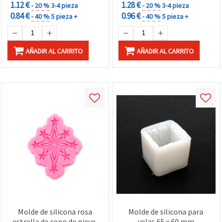
1.12 €
1.28 €
- 20 %
3-4 pieza
- 20 %
3-4 pieza
0.84 €
0.96 €
- 40 %
5 pieza +
- 40 %
5 pieza +
AÑADIR AL CARRITO
AÑADIR AL CARRITO
Molde de silicona rosa
Molde de silicona para
estrella de copo de nieve,
velas 65 x 60 mm