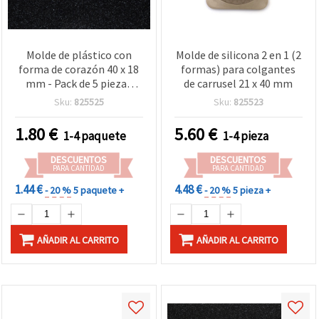
Molde de plástico con
Molde de silicona 2 en 1 (2
forma de corazón 40 x 18
formas) para colgantes
mm - Pack de 5 piezas
de carrusel 21 x 40 mm
para manualidades
Sku:
825525
Sku:
825523
1.80
€
5.60
€
1-4 paquete
1-4 pieza
DESCUENTOS
DESCUENTOS
PARA CANTIDAD
PARA CANTIDAD
1.44 €
4.48 €
- 20 %
5 paquete +
- 20 %
5 pieza +
AÑADIR AL CARRITO
AÑADIR AL CARRITO