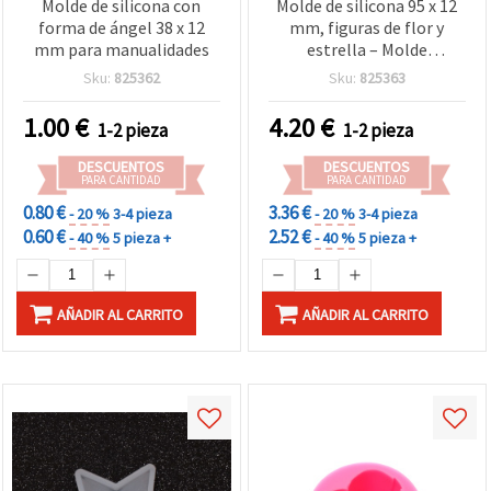
Molde de silicona con
Molde de silicona 95 x 12
forma de ángel 38 x 12
mm, figuras de flor y
mm para manualidades
estrella – Molde
multiforma para vertido
Sku:
825362
Sku:
825363
de resina epoxi/UV, arcilla
polimérica, yeso y jabón,
1.00
€
4.20
€
1-2 pieza
1-2 pieza
flexible y reutilizable para
artesanía y manualidades
DESCUENTOS
DESCUENTOS
DIY
PARA CANTIDAD
PARA CANTIDAD
0.80 €
3.36 €
- 20 %
3-4 pieza
- 20 %
3-4 pieza
0.60 €
2.52 €
- 40 %
5 pieza +
- 40 %
5 pieza +
AÑADIR AL CARRITO
AÑADIR AL CARRITO