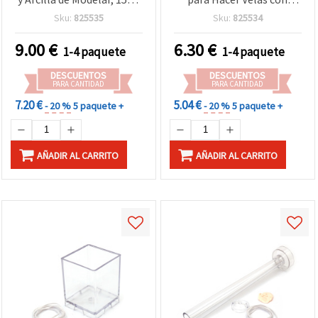
90 mm
Mecha y Arcilla de Sellado
Sku:
825535
Sku:
825534
Suave
9.00
€
6.30
€
1-4 paquete
1-4 paquete
DESCUENTOS
DESCUENTOS
PARA CANTIDAD
PARA CANTIDAD
7.20 €
5.04 €
- 20 %
5 paquete +
- 20 %
5 paquete +
AÑADIR AL CARRITO
AÑADIR AL CARRITO