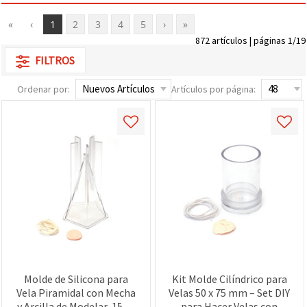
«
‹
1
2
3
4
5
›
»
872 artículos | páginas 1/19
FILTROS
Ordenar por:
Artículos por página:
Molde de Silicona para
Kit Molde Cilíndrico para
Vela Piramidal con Mecha
Velas 50 x 75 mm – Set DIY
y Arcilla de Modelar, 158 x
para Hacer Velas con