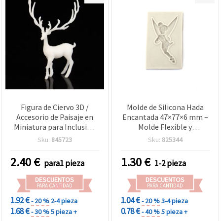
Figura de Ciervo 3D /
Molde de Silicona Hada
Accesorio de Paisaje en
Encantada 47×77×6 mm –
Miniatura para Inclusión
Molde Flexible y
en Resina Epoxi, 25 x 42 x
Reutilizable para Vertido
Sku:
845723
Sku:
825344
25 mm
de Resina Epoxi/UV,
Arcilla Polimérica y Yeso;
2.40
€
1.30
€
para1 pieza
1-2 pieza
DIY Bisutería, Colgantes,
Llaveros y Manualidades
DESCUENTOS
DESCUENTOS
Artísticas
PARA CANTIDAD
PARA CANTIDAD
1.92 €
1.04 €
- 20 %
2-4 pieza
- 20 %
3-4 pieza
1.68 €
0.78 €
- 30 %
5 pieza +
- 40 %
5 pieza +