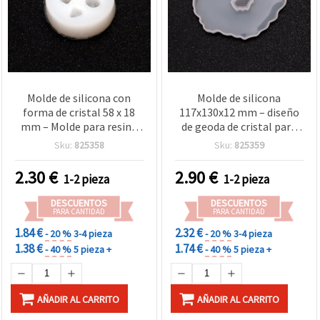
Molde de silicona con
Molde de silicona
forma de cristal 58 x 18
117x130x12 mm – diseño
mm – Molde para resina
de geoda de cristal para
tipo gema, bisutería DIY y
resina epoxi/UV, arte en
Sku:
825358
Sku:
825359
manualidades, colgantes
resina y vaciado de yeso
y charms en resina
2.30
€
2.90
€
1-2 pieza
1-2 pieza
epoxi/UV
DESCUENTOS
DESCUENTOS
PARA CANTIDAD
PARA CANTIDAD
1.84 €
2.32 €
- 20 %
3-4 pieza
- 20 %
3-4 pieza
1.38 €
1.74 €
- 40 %
5 pieza +
- 40 %
5 pieza +
AÑADIR AL CARRITO
AÑADIR AL CARRITO