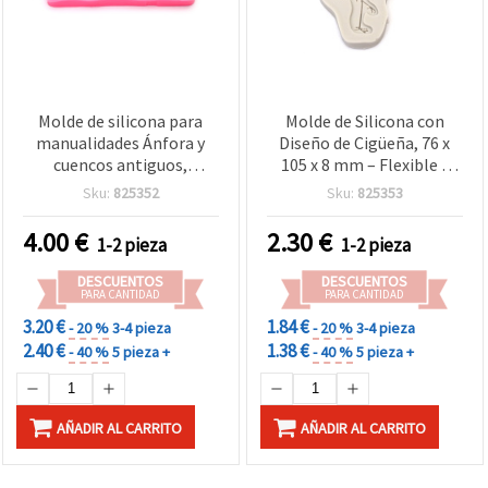
Molde de silicona para
Molde de Silicona con
manualidades Ánfora y
Diseño de Cigüeña, 76 x
cuencos antiguos,
105 x 8 mm – Flexible y
123×58×12 mm – para
Reutilizable para
Sku:
825352
Sku:
825353
resina epoxi, arcilla
Manualidades con Resina
polimérica, yeso y jabón,
Epoxi/UV
4.00
€
2.30
€
1-2 pieza
1-2 pieza
bisutería DIY y miniaturas
DESCUENTOS
DESCUENTOS
PARA CANTIDAD
PARA CANTIDAD
3.20 €
1.84 €
- 20 %
3-4 pieza
- 20 %
3-4 pieza
2.40 €
1.38 €
- 40 %
5 pieza +
- 40 %
5 pieza +
AÑADIR AL CARRITO
AÑADIR AL CARRITO