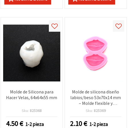
Molde de Silicona para
Molde de silicona diseño
Hacer Velas, 64x64x55 mm
labios/beso 53x70x14 mm
– Molde flexible y
reutilizable para resina,
Sku:
825368
Sku:
825369
resina epoxi, resina UV,
arcilla polimérica, jabón y
4.50
€
2.10
€
1-2 pieza
1-2 pieza
manualidades DIY