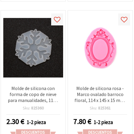
Molde de silicona con
Molde de silicona rosa -
forma de copo de nieve
Marco ovalado barroco
para manualidades, 110 x
floral, 114 x 145 x 15 mm,
123 x 8 mm
flexible y reutilizable para
Sku:
825360
Sku:
825361
manualidades: resina
epoxi, resina UV, arcilla
2.30
€
7.80
€
1-2 pieza
1-2 pieza
polimérica y yeso
DESCUENTOS
DESCUENTOS