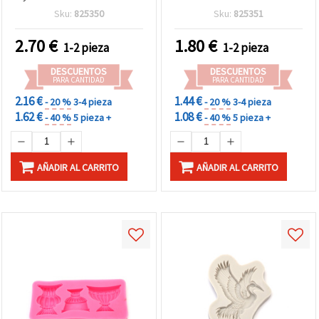
mm, flexible y
Sku:
825350
Sku:
825351
antiadherente para resina
epoxi/UV, arcilla
2.70
€
1.80
€
1-2 pieza
1-2 pieza
polimérica, jabón y cera,
manualidades DIY
DESCUENTOS
DESCUENTOS
PARA CANTIDAD
PARA CANTIDAD
2.16 €
1.44 €
- 20 %
3-4 pieza
- 20 %
3-4 pieza
1.62 €
1.08 €
- 40 %
5 pieza +
- 40 %
5 pieza +
AÑADIR AL CARRITO
AÑADIR AL CARRITO