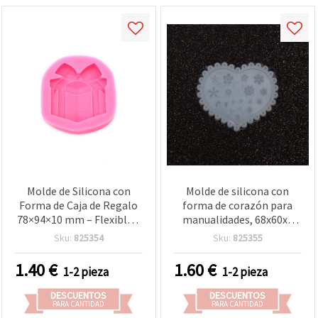
Molde de Silicona con
Molde de silicona con
Forma de Caja de Regalo
forma de corazón para
78×94×10 mm – Flexible y
manualidades, 68x60x6
Reutilizable para Resina
mm
Sku:
825354
Sku:
825355
Epoxi/UV, Jabón, Cera y
Arcilla, Manualidades DIY
1.40
€
1.60
€
1-2 pieza
1-2 pieza
DESCUENTOS
DESCUENTOS
PARA CANTIDAD
PARA CANTIDAD