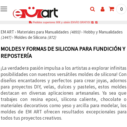
0
Pedidos superiores 60€ y obtén ENVÍO GRATIS!
EM ART
›
Materiales para Manualidades
(4893)
›
Hobby y Manualidades
(1447)
›
Moldes de Silicona
(872)
MOLDES Y FORMAS DE SILICONA PARA FUNDICIÓN Y
REPOSTERÍA
¡La verdadera pasión impulsa a los artistas a explorar infinitas
posibilidades con nuestros versátiles moldes de silicona! Con
diseños encantadores y perfectos para crear joyas, adornos
para proyectos DIY, velas, dulces y pasteles, estos moldes
destacan en diversas aplicaciones artesanales. Ya sea que
trabajes con resina epoxi, silicona caliente, chocolate o
materiales decorativos como yeso y arcilla para modelar, los
moldes de EM ART ofrecen resultados excepcionales para
todos tus proyectos creativos.