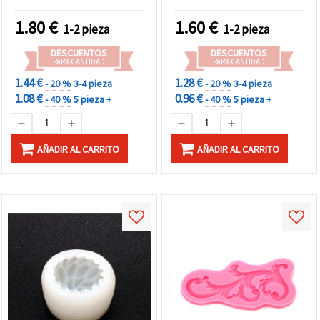
flexible, antiadherente y
reutilizable para resina,
1.80
€
1.60
€
1-2 pieza
1-2 pieza
arcilla polimérica, jabón y
manualidades
DESCUENTOS
DESCUENTOS
PARA CANTIDAD
PARA CANTIDAD
1.44 €
1.28 €
- 20 %
3-4 pieza
- 20 %
3-4 pieza
1.08 €
0.96 €
- 40 %
5 pieza +
- 40 %
5 pieza +
AÑADIR AL CARRITO
AÑADIR AL CARRITO