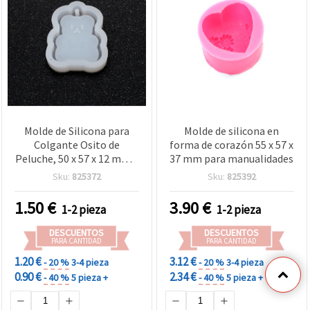
Molde de Silicona para
Molde de silicona en
Colgante Osito de
forma de corazón 55 x 57 x
Peluche, 50 x 57 x 12 mm –
37 mm para manualidades
Gris Claro, Flexible y
Sku:
825372
Sku:
825392
Antiadherente, para
Resina Epoxi/UV –
1.50
€
3.90
€
1-2 pieza
1-2 pieza
Bisutería, Charms y
Llaveros DIY
DESCUENTOS
DESCUENTOS
PARA CANTIDAD
PARA CANTIDAD
1.20 €
3.12 €
- 20 %
3-4 pieza
- 20 %
3-4 pieza
0.90 €
2.34 €
- 40 %
5 pieza +
- 40 %
5 pieza +