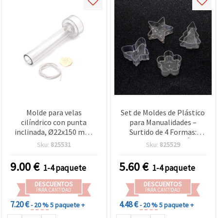
Molde para velas
Set de Moldes de Plástico
cilíndrico con punta
para Manualidades –
inclinada, Ø22x150 mm,
Surtido de 4 Formas:
incluye mecha y arcilla de
Mariposa, Estrella, Árbol
Sku:
825531
Sku:
825529
modelar
y Flor – 40 x 18 mm – Para
Resina, Epoxi UV, Arcilla
9.00
€
5.60
€
1-4 paquete
1-4 paquete
Polimérica y Proyectos
DIY
DESCUENTOS
DESCUENTOS
PARA CANTIDAD
PARA CANTIDAD
7.20 €
4.48 €
- 20 %
5 paquete +
- 20 %
5 paquete +