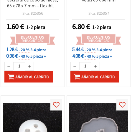
65 x 78 x 7 mm – flexible y
reutilizable para resina
Sku:
825356
Sku:
825357
epoxi, resina UV, arcilla
polimérica, jabón y cera
1.60
€
6.80
€
1-2 pieza
1-2 pieza
para velas
DESCUENTOS
DESCUENTOS
PARA CANTIDAD
PARA CANTIDAD
1.28 €
5.44 €
- 20 %
3-4 pieza
- 20 %
3-4 pieza
0.96 €
4.08 €
- 40 %
5 pieza +
- 40 %
5 pieza +
AÑADIR AL CARRITO
AÑADIR AL CARRITO