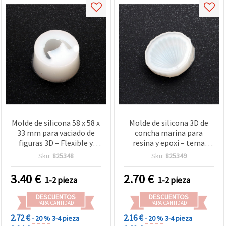
Molde de silicona 58 x 58 x
Molde de silicona 3D de
33 mm para vaciado de
concha marina para
figuras 3D – Flexible y
resina y epoxi – tema
reutilizable, ideal para
oceánico realista, flexible
Sku:
825348
Sku:
825349
manualidades con resina
y reutilizable, 60 x 51 x 30
epoxi, yeso, arcilla y jabón
mm
3.40
€
2.70
€
1-2 pieza
1-2 pieza
DESCUENTOS
DESCUENTOS
PARA CANTIDAD
PARA CANTIDAD
2.72 €
2.16 €
- 20 %
3-4 pieza
- 20 %
3-4 pieza