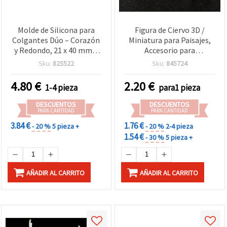
Molde de Silicona para
Figura de Ciervo 3D /
Colgantes Dúo – Corazón
Miniatura para Paisajes,
y Redondo, 21 x 40 mm –
Accesorio para
Flexible y Reutilizable
Incrustación en Resina
Sku:
825522
Sku:
845724
para Bisutería y
Epoxi, 21×32×15 mm
Manualidades con Resina
4.80
€
2.20
€
1-4 pieza
para1 pieza
Epoxi, Resina UV y Arcilla
Polimérica – DIY Charms y
DESCUENTOS
DESCUENTOS
Llaveros
PARA CANTIDAD
PARA CANTIDAD
3.84 €
1.76 €
- 20 %
5 pieza +
- 20 %
2-4 pieza
1.54 €
- 30 %
5 pieza +
AÑADIR AL CARRITO
AÑADIR AL CARRITO