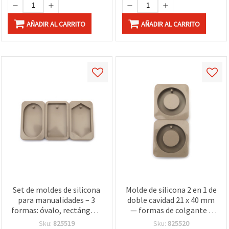
AÑADIR AL CARRITO
AÑADIR AL CARRITO
Set de moldes de silicona
Molde de silicona 2 en 1 de
para manualidades – 3
doble cavidad 21 x 40 mm
formas: óvalo, rectángulo
— formas de colgante y
y pentágono – beige –
anillo para bisutería y
Sku:
825519
Sku:
825520