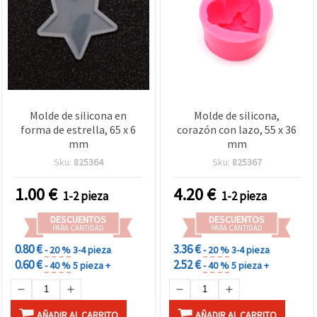
Molde de silicona en
Molde de silicona,
forma de estrella, 65 x 6
corazón con lazo, 55 x 36
mm
mm
Sku:
825364
Sku:
825367
1.00
€
4.20
€
1-2 pieza
1-2 pieza
DESCUENTOS
DESCUENTOS
PARA CANTIDAD
PARA CANTIDAD
0.80 €
3.36 €
- 20 %
3-4 pieza
- 20 %
3-4 pieza
0.60 €
2.52 €
- 40 %
5 pieza +
- 40 %
5 pieza +
AÑADIR AL CARRITO
AÑADIR AL CARRITO