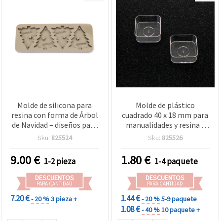
Molde de silicona para
Molde de plástico
resina con forma de Árbol
cuadrado 40 x 18 mm para
de Navidad – diseños para
manualidades y resina -
colgantes y adornos,
Pack de 5 unidades
Sku:
825524
Sku:
825526
21×40 mm cada uno,
manualidades y bisutería
9.00
€
1.80
€
1-2 pieza
1-4 paquete
DIY, resina epoxi/UV y
arcilla polimérica
DESCUENTOS
DESCUENTOS
PARA CANTIDAD
PARA CANTIDAD
7.20 €
1.44 €
- 20 %
3 pieza +
- 20 %
5-9 paquete
1.08 €
- 40 %
10 paquete +