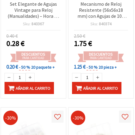
Set Elegante de Agujas
Mecanismo de Reloj
Vintage para Reloj
Resistente (56x56x18
(Manualidades) – Hora 65
mm) con Agujas de 107
mm, Minuto 92 mm y
mm y 137 mm, Funciona
Sku:
840367
Sku:
840374
Segundero 120 mm en
con Pila AA 1,5 V -
Negro
Manualidades y DIY
0.40 €
2.50 €
0.28
€
1.75
€
DESCUENTOS
DESCUENTOS
PARA CANTIDAD
PARA CANTIDAD
0.20 €
1.25 €
- 50 %
20 paquete +
- 50 %
20 pieza +
AÑADIR AL CARRITO
AÑADIR AL CARRITO
-30%
-30%