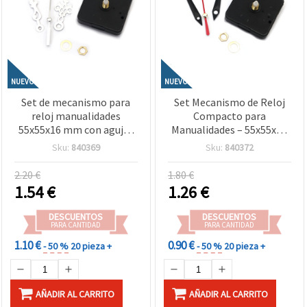
NUEVO
NUEVO
Set de mecanismo para
Set Mecanismo de Reloj
reloj manualidades
Compacto para
55x55x16 mm con agujas
Manualidades – 55x55x13
vintage color plata (65
mm con Agujas de 61 mm,
Sku:
840369
Sku:
840372
mm, 92 mm, 120 mm),
80 mm y 98 mm, Funciona
funciona con pila AA 1,5 V
con Pila AA 1,5 V
2.20 €
1.80 €
1.54
€
1.26
€
DESCUENTOS
DESCUENTOS
PARA CANTIDAD
PARA CANTIDAD
1.10 €
0.90 €
- 50 %
20 pieza +
- 50 %
20 pieza +
AÑADIR AL CARRITO
AÑADIR AL CARRITO