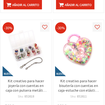
AÑADIR AL CARRITO
AÑADIR AL CARRITO
-30%
-30%
NUEVO
NUEVO
Kit creativo para hacer
Kit creativo para hacer
joyería con cuentas en
bisutería con cuentas en
caja con pulsera metálica
caja-estuche con elástico
(color plata) – formas y
de silicona y tijeras –
Sku:
852618
Sku:
852611
colores surtidos para
Formas y colores surtidos
manualidades DIY