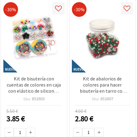
-30%
-30%
NUEVO
NUEVO
Kit de bisutería con
Kit de abalorios de
cuentas de colores en caja
colores para hacer
con elástico de silicona y
bisutería en tarro con
tijeras – Colores surtidos
elástico de silicona –
Sku:
852603
Sku:
852607
– Ideal para manualidades
Blanco, Verde y Rojo –
infantiles y DIY de joyería
Manualidades para niños,
5.50 €
4.00 €
DIY y creación de pulseras
3.85
€
2.80
€
y collares