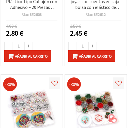
Plástico Tipo Cabujón con
joyas con cuentas en caja-
Adhesivo – 20 Piezas –
bolsa con elástico de
Ideal para Manualidades
silicona y tijeras – Formas
Sku:
852608
Sku:
852612
Infantiles, Scrapbooking,
y colores surtidos
Decoración DIY y
(manualidades, bisutería
4.00 €
3.50 €
Proyectos de Navidad
DIY)
2.80
€
2.45
€
AÑADIR AL CARRITO
AÑADIR AL CARRITO
-30%
-30%