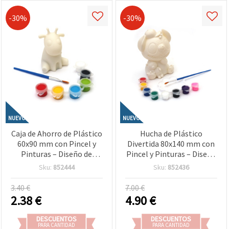
-30%
-30%
NUEVO
NUEVO
Caja de Ahorro de Plástico
Hucha de Plástico
60x90 mm con Pincel y
Divertida 80x140 mm con
Pinturas – Diseño de
Pincel y Pinturas – Diseño
Jirafa Kawaii para
de Alien Guay para
Sku:
852444
Sku:
852436
Manualidades Infantiles
Manualidades Infantiles
3.40 €
7.00 €
2.38
€
4.90
€
DESCUENTOS
DESCUENTOS
PARA CANTIDAD
PARA CANTIDAD