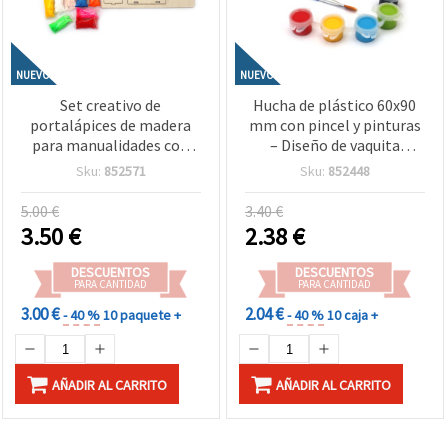
NUEVO
NUEVO
Set creativo de
Hucha de plástico 60x90
portalápices de madera
mm con pincel y pinturas
para manualidades con
– Diseño de vaquita
arcilla de secado al aire –
adorable para
Sku:
852571
Sku:
852448
Diseño caracol
manualidades infantiles
5.00 €
3.40 €
3.50
€
2.38
€
DESCUENTOS
DESCUENTOS
PARA CANTIDAD
PARA CANTIDAD
3.00 €
2.04 €
- 40 %
10 paquete +
- 40 %
10 caja +
AÑADIR AL CARRITO
AÑADIR AL CARRITO