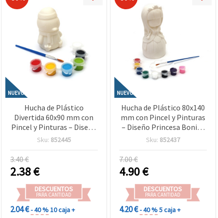
NUEVO
NUEVO
Hucha de Plástico
Hucha de Plástico 80x140
Divertida 60x90 mm con
mm con Pincel y Pinturas
Pincel y Pinturas – Diseño
– Diseño Princesa Bonita
de Pingüino Kawaii para
para Manualidades
Sku:
852445
Sku:
852437
Manualidades y Pintura
Infantiles y Pintura
Infantil
Creativa
3.40 €
7.00 €
2.38
€
4.90
€
DESCUENTOS
DESCUENTOS
PARA CANTIDAD
PARA CANTIDAD
2.04 €
4.20 €
- 40 %
10 caja +
- 40 %
5 caja +