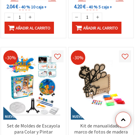
2.04 €
4.20 €
- 40 %
10 caja +
- 40 %
5 caja +
AÑADIR AL CARRITO
AÑADIR AL CARRITO
-30%
-30%
NUEVO
NUEVO
Set de Moldes de Escayola
Kit de manualidades
para Colar y Pintar
marco de fotos de madera