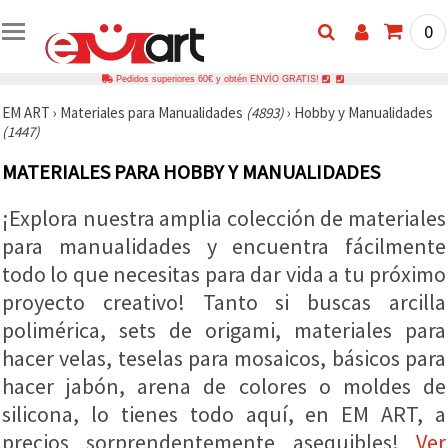
0
Pedidos superiores 60€ y obtén ENVÍO GRATIS!
EM ART
›
Materiales para Manualidades
(4893)
›
Hobby y Manualidades
(1447)
MATERIALES PARA HOBBY Y MANUALIDADES
¡Explora nuestra amplia colección de materiales
para manualidades y encuentra fácilmente
todo lo que necesitas para dar vida a tu próximo
proyecto creativo! Tanto si buscas arcilla
polimérica, sets de origami, materiales para
hacer velas, teselas para mosaicos, básicos para
hacer jabón, arena de colores o moldes de
silicona, lo tienes todo aquí, en EM ART, a
precios sorprendentemente asequibles!
Ver