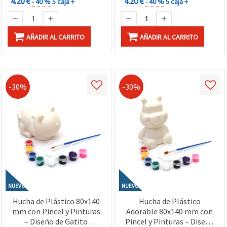
4.20 €
4.20 €
- 40 %
5 caja +
- 40 %
5 caja +
AÑADIR AL CARRITO
AÑADIR AL CARRITO
-30%
-30%
NUEVO
NUEVO
Hucha de Plástico 80x140
Hucha de Plástico
mm con Pincel y Pinturas
Adorable 80x140 mm con
– Diseño de Gatito
Pincel y Pinturas – Diseño