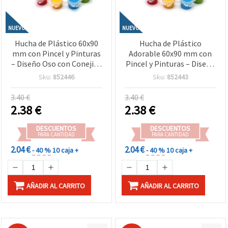
NUEVO
NUEVO
Hucha de Plástico 60x90
Hucha de Plástico
mm con Pincel y Pinturas
Adorable 60x90 mm con
– Diseño Oso con Conejito
Pincel y Pinturas – Diseño
para Manualidades
de Cachorro de León con
Sku:
852446
Sku:
852443
Infantiles
Corona para Niños,
Manualidades y Pintura
3.40 €
3.40 €
Creativa
2.38
€
2.38
€
DESCUENTOS
DESCUENTOS
PARA CANTIDAD
PARA CANTIDAD
2.04 €
2.04 €
- 40 %
10 caja +
- 40 %
10 caja +
AÑADIR AL CARRITO
AÑADIR AL CARRITO