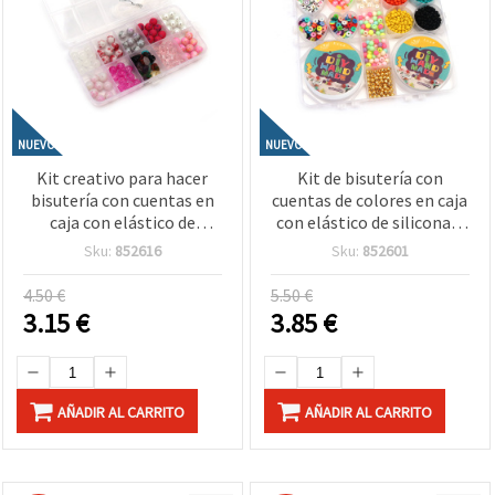
NUEVO
NUEVO
Kit creativo para hacer
Kit de bisutería con
bisutería con cuentas en
cuentas de colores en caja
caja con elástico de
con elástico de silicona –
silicona – surtido de
Colores surtidos – Ideal
Sku:
852616
Sku:
852601
formas y colores
para manualidades
infantiles y creación de
4.50 €
5.50 €
joyas DIY
3.15
€
3.85
€
AÑADIR AL CARRITO
AÑADIR AL CARRITO