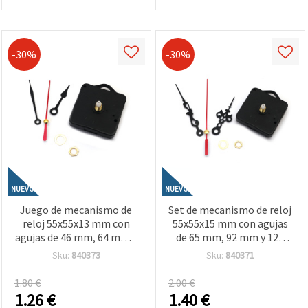
-30%
-30%
NUEVO
NUEVO
Juego de mecanismo de
Set de mecanismo de reloj
reloj 55x55x13 mm con
55x55x15 mm con agujas
agujas de 46 mm, 64 mm y
de 65 mm, 92 mm y 120
83 mm, para
mm, funciona con pila AA
Sku:
840373
Sku:
840371
manualidades y
1,5 V (manualidades y
scrapbooking, funciona
scrapbooking)
1.80 €
2.00 €
con pila AA 1,5 V
1.26
€
1.40
€