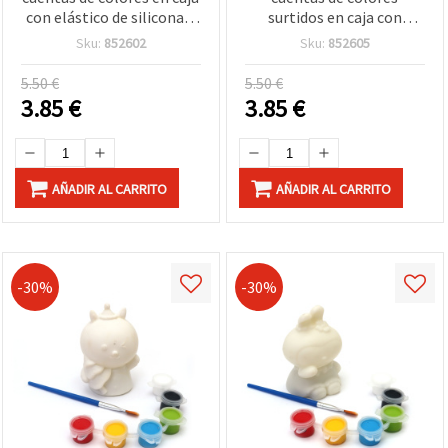
con elástico de silicona –
surtidos en caja con
Colores surtidos – Ideal
elástico de silicona y
Sku:
852602
Sku:
852605
para manualidades
tijeras – Ideal para
infantiles y joyería DIY
manualidades infantiles y
5.50 €
5.50 €
creación de joyas DIY
3.85
€
3.85
€
AÑADIR AL CARRITO
AÑADIR AL CARRITO
-30%
-30%