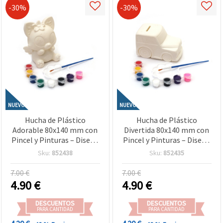
-30%
-30%
NUEVO
NUEVO
Hucha de Plástico
Hucha de Plástico
Adorable 80x140 mm con
Divertida 80x140 mm con
Pincel y Pinturas – Diseño
Pincel y Pinturas – Diseño
de Zorro Cute para
Camión para Niños
Sku:
852438
Sku:
852435
Manualidades y Pintura
(Manualidades y Pintura)
Infantil
7.00 €
7.00 €
4.90
€
4.90
€
DESCUENTOS
DESCUENTOS
PARA CANTIDAD
PARA CANTIDAD