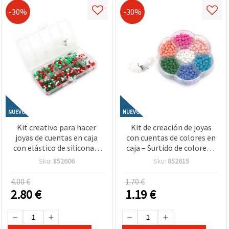
-30%
-30%
NUEVO
NUEVO
Kit creativo para hacer
Kit de creación de joyas
joyas de cuentas en caja
con cuentas de colores en
con elástico de silicona –
caja – Surtido de colores –
colores blanco, verde y
Ideal para manualidades
Sku:
852606
Sku:
852615
rojo
infantiles y bisutería DIY
4.00 €
1.70 €
2.80
€
1.19
€