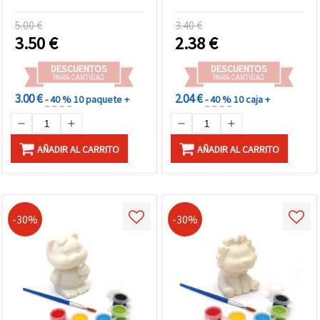
Mariposa (Manualidades y
Manualidades Infantiles
DIY)
5.00 €
3.40 €
3.50
€
2.38
€
DESCUENTOS
DESCUENTOS
PARA CANTIDAD
PARA CANTIDAD
3.00 €
2.04 €
- 40 %
10 paquete +
- 40 %
10 caja +
AÑADIR AL CARRITO
AÑADIR AL CARRITO
-30%
-30%