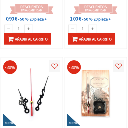
DESCUENTOS
DESCUENTOS
PARA CANTIDAD
PARA CANTIDAD
0.90 €
1.00 €
- 50 %
20 pieza +
- 50 %
20 pieza +
AÑADIR AL CARRITO
AÑADIR AL CARRITO
-30%
-30%
NUEVO
NUEVO