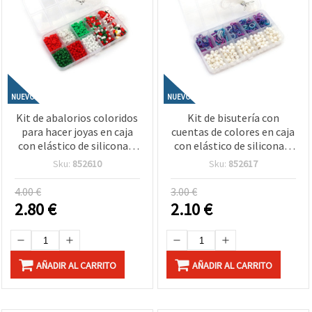
NUEVO
NUEVO
Kit de abalorios coloridos
Kit de bisutería con
para hacer joyas en caja
cuentas de colores en caja
con elástico de silicona –
con elástico de silicona –
colores blanco, verde y
Formas y colores variados
Sku:
852610
Sku:
852617
rojo – manualidades
– Ideal para manualidades
creativas para niños y
infantiles y crear joyas DIY
4.00 €
3.00 €
bisutería DIY
2.80
€
2.10
€
AÑADIR AL CARRITO
AÑADIR AL CARRITO