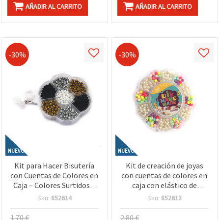
AÑADIR AL CARRITO
AÑADIR AL CARRITO
-30%
-30%
NUEVO
NUEVO
Kit para Hacer Bisutería
Kit de creación de joyas
con Cuentas de Colores en
con cuentas de colores en
Caja – Colores Surtidos –
caja con elástico de
Ideal para Manualidades
silicona – Colores surtidos
Sku:
852614
Sku:
852613
Creativas Infantiles y
– Ideal para manualidades
Joyería DIY
infantiles y bisutería DIY
1.70 €
2.80 €