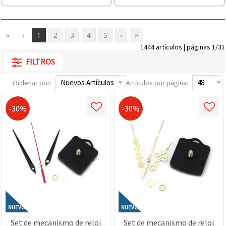
«
‹
1
2
3
4
5
›
»
1444 artículos | páginas 1/31
FILTROS
Ordenar por:
Artículos por página:
-30%
-30%
NUEVO
NUEVO
Set de mecanismo de reloj
Set de mecanismo de reloj