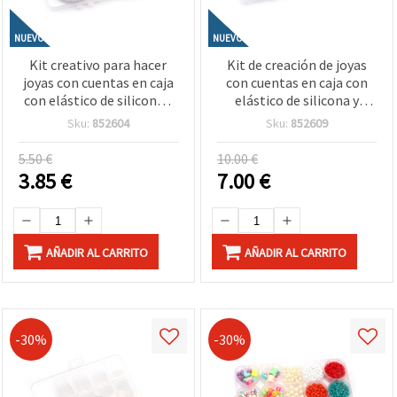
NUEVO
NUEVO
Kit creativo para hacer
Kit de creación de joyas
joyas con cuentas en caja
con cuentas en caja con
con elástico de silicona y
elástico de silicona y
tijeras – Colores surtidos
accesorios – Colores
Sku:
852604
Sku:
852609
surtidos
5.50 €
10.00 €
3.85
€
7.00
€
AÑADIR AL CARRITO
AÑADIR AL CARRITO
-30%
-30%