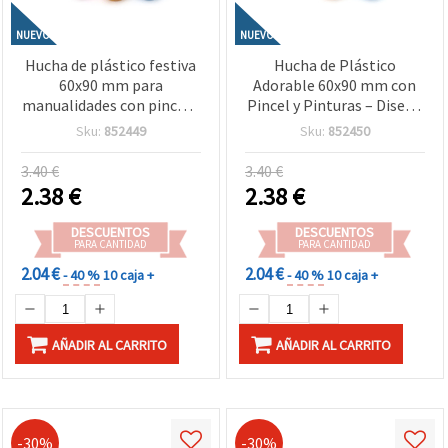
NUEVO
NUEVO
Hucha de plástico festiva
Hucha de Plástico
60x90 mm para
Adorable 60x90 mm con
manualidades con pincel y
Pincel y Pinturas – Diseño
pinturas – Osito kawaii
de Conejito Kawaii para
Sku:
852449
Sku:
852450
con diseño de árbol de
Manualidades Infantiles
Navidad para niños
3.40 €
3.40 €
2.38
€
2.38
€
DESCUENTOS
DESCUENTOS
PARA CANTIDAD
PARA CANTIDAD
2.04 €
2.04 €
- 40 %
10 caja +
- 40 %
10 caja +
AÑADIR AL CARRITO
AÑADIR AL CARRITO
-30%
-30%