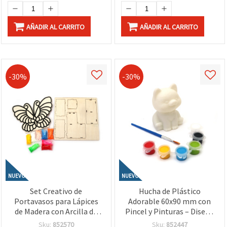
AÑADIR AL CARRITO
AÑADIR AL CARRITO
-30%
-30%
NUEVO
NUEVO
Set Creativo de
Hucha de Plástico
Portavasos para Lápices
Adorable 60x90 mm con
de Madera con Arcilla de
Pincel y Pinturas – Diseño
Secado al Aire – Diseño
de Perrito para
Sku:
852570
Sku:
852447