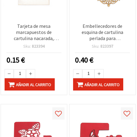
Tarjeta de mesa
Embellecedores de
marcapuestos de
esquina de cartulina
cartulina nacarada,
perlada para
mariposa, blanco, 110 x
scrapbooking, 45 x 45
Sku:
823394
Sku:
823397
100 mm
mm, color ocre - pack de 4
0.15
€
0.40
€
AÑADIR AL CARRITO
AÑADIR AL CARRITO