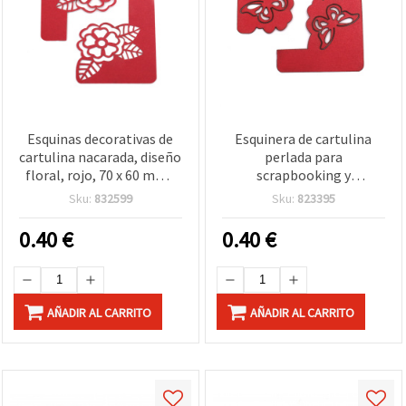
Esquinas decorativas de
Esquinera de cartulina
cartulina nacarada, diseño
perlada para
floral, rojo, 70 x 60 mm -
scrapbooking y
pack de 4
manualidades, forma de
Sku:
832599
Sku:
823395
mariposa, 48 x 53 mm,
rojo - 4 uds
0.40
€
0.40
€
AÑADIR AL CARRITO
AÑADIR AL CARRITO