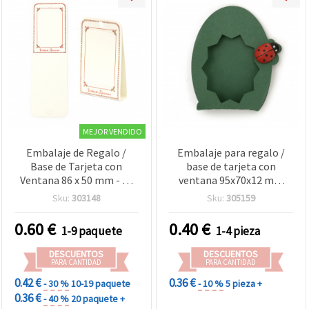
MEJOR VENDIDO
Embalaje de Regalo /
Embalaje para regalo /
Base de Tarjeta con
base de tarjeta con
Ventana 86 x 50 mm - 20
ventana 95x70x12 mm
uds, para manualidades y
verde hierba nacarado
Sku:
303148
Sku:
305159
scrapbooking
0.60
€
0.40
€
1-9 paquete
1-4 pieza
DESCUENTOS
DESCUENTOS
PARA CANTIDAD
PARA CANTIDAD
0.42 €
0.36 €
- 30 %
10-19 paquete
- 10 %
5 pieza +
0.36 €
- 40 %
20 paquete +