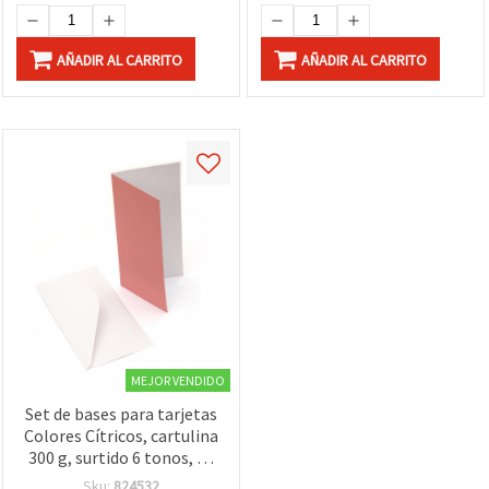
AÑADIR AL CARRITO
AÑADIR AL CARRITO
MEJOR VENDIDO
Set de bases para tarjetas
Colores Cítricos, cartulina
300 g, surtido 6 tonos, 10
x 21 cm, con sobres
Sku:
824532