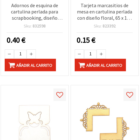
Adornos de esquina de
Tarjeta marcasitios de
cartulina perlada para
mesa en cartulina perlada
scrapbooking, diseño
con diseño floral, 65 x 100
floral, 70 x 60 mm, blanco
mm, color ocre
Sku:
832598
Sku:
823392
- 4 uds
0.40
€
0.15
€
AÑADIR AL CARRITO
AÑADIR AL CARRITO