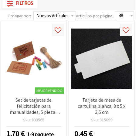
FILTROS
Ordenar por:
Artículos por página:
MEJOR VENDIDO
Set de tarjetas de
Tarjeta de mesa de
felicitación para
cartulina blanca, 8 x 5 x
manualidades, 5 piezas
3,5 cm
con 10 pinzas y cordel de
Sku:
833565
Sku:
315099
cáñamo
1.70
€
0.45
€
1-9 paquete