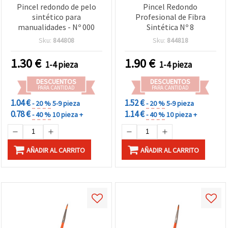
Pincel redondo de pelo
Pincel Redondo
sintético para
Profesional de Fibra
manualidades - Nº 000
Sintética Nº 8
Sku:
844808
Sku:
844818
1.30
€
1.90
€
1-4 pieza
1-4 pieza
DESCUENTOS
DESCUENTOS
PARA CANTIDAD
PARA CANTIDAD
1.04 €
1.52 €
- 20 %
5-9 pieza
- 20 %
5-9 pieza
0.78 €
1.14 €
- 40 %
10 pieza +
- 40 %
10 pieza +
AÑADIR AL CARRITO
AÑADIR AL CARRITO