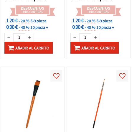
detalles finos y delineado
DESCUENTOS
DESCUENTOS
PARA CANTIDAD
PARA CANTIDAD
1.20 €
1.20 €
- 20 %
5-9 pieza
- 20 %
5-9 pieza
0.90 €
0.90 €
- 40 %
10 pieza +
- 40 %
10 pieza +
AÑADIR AL CARRITO
AÑADIR AL CARRITO