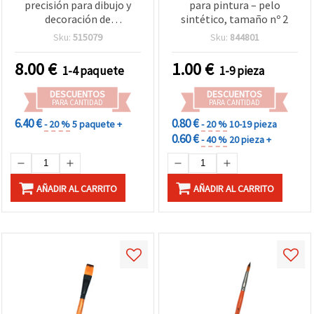
precisión para dibujo y
para pintura – pelo
decoración de
sintético, tamaño nº 2
manualidades – 5 piezas
Sku:
515079
Sku:
844801
con 10 puntas
8.00
€
1.00
€
1-4 paquete
1-9 pieza
DESCUENTOS
DESCUENTOS
PARA CANTIDAD
PARA CANTIDAD
6.40 €
0.80 €
- 20 %
5 paquete +
- 20 %
10-19 pieza
0.60 €
- 40 %
20 pieza +
AÑADIR AL CARRITO
AÑADIR AL CARRITO