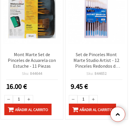
Mont Marte Set de
Set de Pinceles Mont
Pinceles de Acuarela con
Marte Studio Artist - 12
Estuche - 11 Piezas
Pinceles Redondos de
Cerdas Naturales, Surtido
Sku:
844644
Sku:
844652
del nº 1 al 12 para
Manualidades y Bellas
16.00
€
9.45
€
Artes
AÑADIR AL CARRITO
AÑADIR AL CARRITO