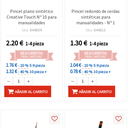
Pincel plano sintético
Pincel redondo de cerdas
Creative Touch Nº 10 para
sintéticas para
manualidades
manualidades - Nº 1
Sku:
844804
Sku:
844811
2.20
€
1.30
€
1-4 pieza
1-4 pieza
DESCUENTOS
DESCUENTOS
PARA CANTIDAD
PARA CANTIDAD
1.76 €
1.04 €
- 20 %
5-9 pieza
- 20 %
5-9 pieza
1.32 €
0.78 €
- 40 %
10 pieza +
- 40 %
10 pieza +
AÑADIR AL CARRITO
AÑADIR AL CARRITO