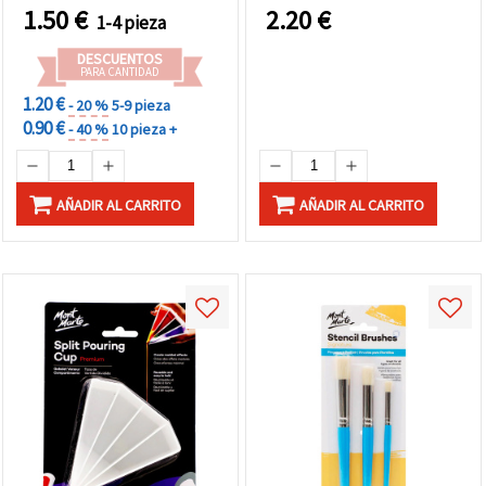
cuidado de pinceles y
1.50
€
2.20
€
1-4 pieza
brochas para arte y
manualidades
DESCUENTOS
PARA CANTIDAD
1.20 €
- 20 %
5-9 pieza
0.90 €
- 40 %
10 pieza +
AÑADIR AL CARRITO
AÑADIR AL CARRITO