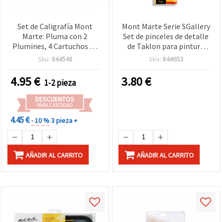
Set de Caligrafía Mont
Mont Marte Serie SGallery
Marte: Pluma con 2
Set de pinceles de detalle
Plumines, 4 Cartuchos de
de Taklon para pintura
Tinta Negra e
acrílica y manualidades - 6
Sku:
844548
Sku:
844653
Instrucciones – 7 Piezas
uds
4.95
€
3.80
€
1-2 pieza
DESCUENTOS
PARA CANTIDAD
4.45 €
- 10 %
3 pieza +
AÑADIR AL CARRITO
AÑADIR AL CARRITO