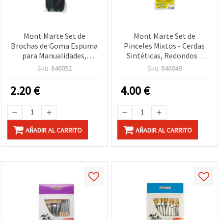
Mont Marte Set de
Mont Marte Set de
Brochas de Goma Espuma
Pinceles Mixtos - Cerdas
para Manualidades,
Sintéticas, Redondos y
Planas, 25 mm - 5 piezas
Planos, 10 uds
Sku:
846052
Sku:
846049
2.20
€
4.00
€
AÑADIR AL CARRITO
AÑADIR AL CARRITO