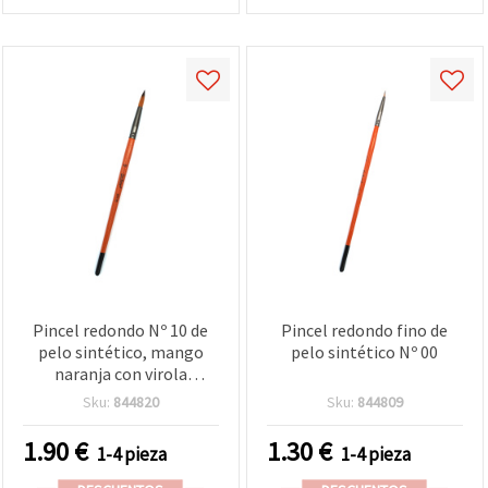
Pincel redondo Nº 10 de
Pincel redondo fino de
pelo sintético, mango
pelo sintético Nº 00
naranja con virola
metálica, punta fina, para
Sku:
844820
Sku:
844809
acuarela, gouache,
acrílico y detalles finos
1.90
€
1.30
€
1-4 pieza
1-4 pieza