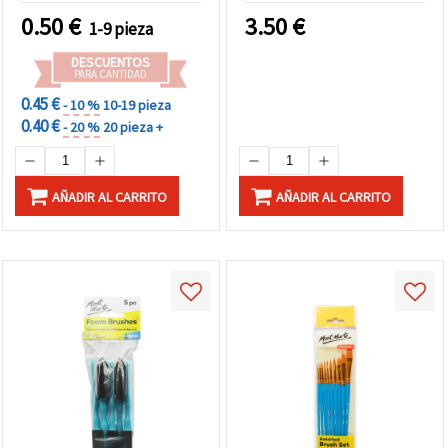
Dibujo, Bocetos y
0.50
€
3.50
€
1-9 pieza
Carboncillo
DESCUENTOS
PARA CANTIDAD
0.45 €
- 10 %
10-19 pieza
0.40 €
- 20 %
20 pieza +
AÑADIR AL CARRITO
AÑADIR AL CARRITO