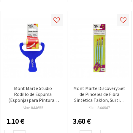
Mont Marte Studio
Mont Marte Discovery Set
Rodillo de Espuma
de Pinceles de Fibra
(Esponja) para Pintura y
Sintética Taklon, Surtido
Manualidades, 50 mm
(4 Piezas)
Sku:
844655
Sku:
844647
1.10
€
3.60
€