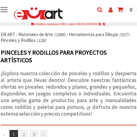
0
Pedidos superiores 60€ y obtén ENVÍO GRATIS!
EM ART
›
Materiales de Arte
(1566)
›
Herramientas para Dibujar
(527)
›
Pinceles y Rodillos
(126)
PINCELES Y RODILLOS PARA PROYECTOS
ARTÍSTICOS
¡Explora nuestra colección de pinceles y rodillos y despierta
al artista que llevas dentro! Descubre nuestras fantásticas
ofertas en pinceles: redondos y planos, grandes y pequeños,
disponibles en juegos completos o individuales. Encuentra
una amplia gama de productos para arte y manualidades
como rodillos y paletas para pintura, ¡y disfruta de nuestra
extensa selección y precios competitivos!
‹
1
2
3
›