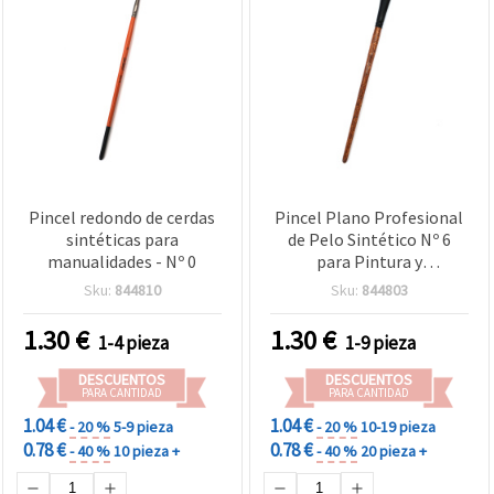
Pincel redondo de cerdas
Pincel Plano Profesional
sintéticas para
de Pelo Sintético Nº 6
manualidades - Nº 0
para Pintura y
Manualidades
Sku:
844810
Sku:
844803
1.30
€
1.30
€
1-4 pieza
1-9 pieza
DESCUENTOS
DESCUENTOS
PARA CANTIDAD
PARA CANTIDAD
1.04 €
1.04 €
- 20 %
5-9 pieza
- 20 %
10-19 pieza
0.78 €
0.78 €
- 40 %
10 pieza +
- 40 %
20 pieza +