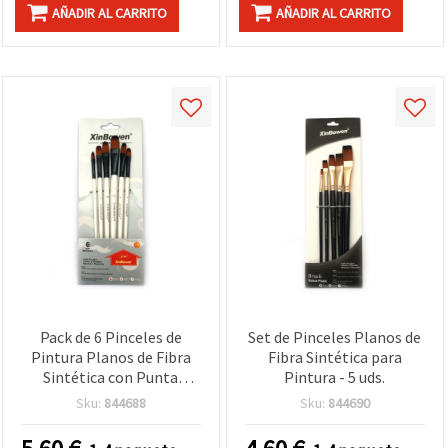
AÑADIR AL CARRITO
AÑADIR AL CARRITO
Pack de 6 Pinceles de
Set de Pinceles Planos de
Pintura Planos de Fibra
Fibra Sintética para
Sintética con Punta
Pintura - 5 uds.
Redondeada – Surtido
Sku:
844688
Sku:
844690