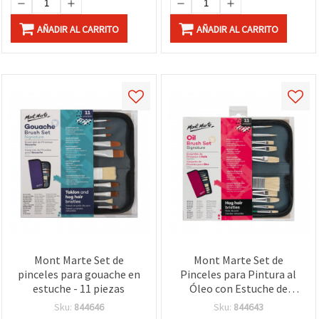
AÑADIR AL CARRITO
AÑADIR AL CARRITO
Mont Marte Set de
Mont Marte Set de
pinceles para gouache en
Pinceles para Pintura al
estuche - 11 piezas
Óleo con Estuche de
Almacenamiento - 11
Sku:
844646
Sku:
844643
Piezas