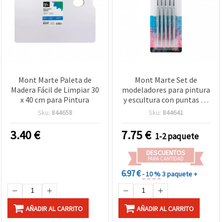
Mont Marte Paleta de
Mont Marte Set de
Madera Fácil de Limpiar 30
modeladores para pintura
x 40 cm para Pintura
y escultura con puntas de
goma - 5 piezas
Sku:
844658
Sku:
844641
3.40
€
7.75
€
1-2 paquete
DESCUENTOS
PARA CANTIDAD
6.97 €
- 10 %
3 paquete +
AÑADIR AL CARRITO
AÑADIR AL CARRITO