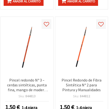
AÑADIR AL CARRITO
AÑADIR AL CARRITO
Pincel redondo Nº 3 –
Pincel Redondo de Fibra
cerdas sintéticas, punta
Sintética Nº 2 para
fina, mango de madera
Pintura y Manualidades
(rojo o negro, surtido),
Sku:
844813
Sku:
844812
virola metálica plateada;
para acuarela, acrílico,
1.50
€
1.50
€
1-4 pieza
1-4 pieza