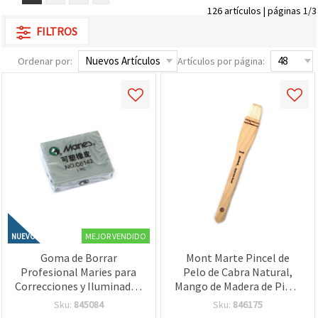
126 artículos | páginas 1/3
FILTROS
Ordenar por:
Artículos por página:
MEJOR VENDIDO
NUEVO
Goma de Borrar
Mont Marte Pincel de
Profesional Maries para
Pelo de Cabra Natural,
Correcciones y Iluminados
Mango de Madera de Pino,
– Herramienta Suave y
25 mm
Sku:
845084
Sku:
846175
Precisa para Artistas,