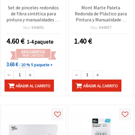
Set de pinceles redondos
Mont Marte Paleta
de fibra sintética para
Redonda de Plástico para
pintura y manualidades - 5
Pintura y Manualidades -
piezas
17 cm de diámetro, 10
Sku:
844691
Sku:
844657
cavidades
4.60
€
1.40
€
1-4 paquete
DESCUENTOS
PARA CANTIDAD
3.68 €
- 20 %
5 paquete +
AÑADIR AL CARRITO
AÑADIR AL CARRITO