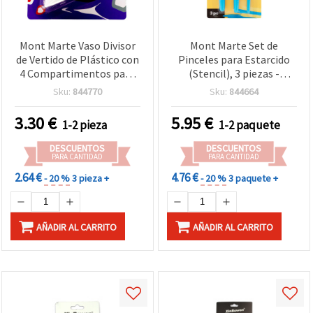
Mont Marte Vaso Divisor
Mont Marte Set de
de Vertido de Plástico con
Pinceles para Estarcido
4 Compartimentos para
(Stencil), 3 piezas -
Pouring Acrílico
Tamaños 4, 8, 12
Sku:
844770
Sku:
844664
3.30
€
5.95
€
1-2 pieza
1-2 paquete
DESCUENTOS
DESCUENTOS
PARA CANTIDAD
PARA CANTIDAD
2.64 €
4.76 €
- 20 %
3 pieza +
- 20 %
3 paquete +
AÑADIR AL CARRITO
AÑADIR AL CARRITO