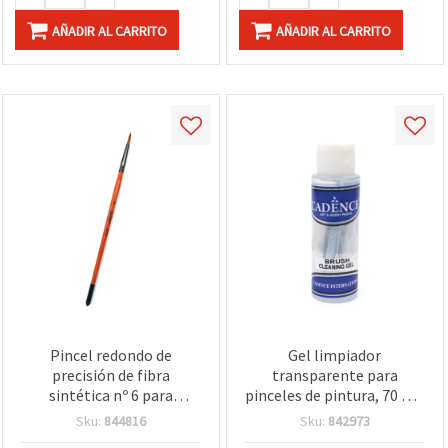
AÑADIR AL CARRITO
AÑADIR AL CARRITO
Pincel redondo de
Gel limpiador
precisión de fibra
transparente para
sintética nº 6 para
pinceles de pintura, 70 ml,
manualidades
CADENCE Art & Hobby
Sku:
844816
Sku:
842973
Paints – Limpieza y