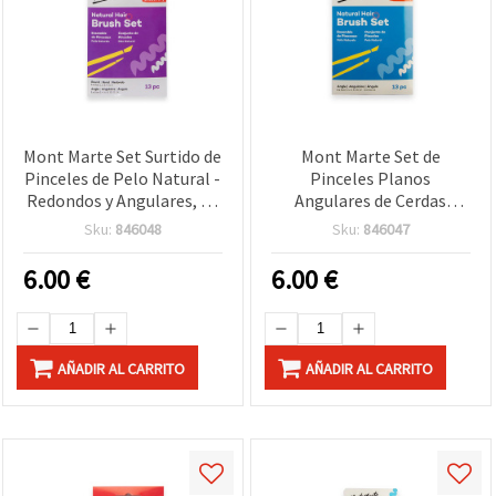
Mont Marte Set Surtido de
Mont Marte Set de
Pinceles de Pelo Natural -
Pinceles Planos
Redondos y Angulares, 13
Angulares de Cerdas
piezas
Naturales, 13 uds -
Sku:
846048
Sku:
846047
Pinceles Biselados para
Arte y Manualidades
6.00
€
6.00
€
AÑADIR AL CARRITO
AÑADIR AL CARRITO