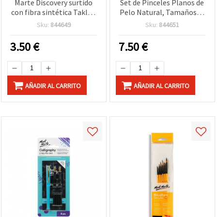
Marte Discovery surtido
Set de Pinceles Planos de
con fibra sintética Taklon
Pelo Natural, Tamaños 1-
y cerda natural - 4 piezas
12, 12 unidades
Sku:
844649
Sku:
844651
3.50
€
7.50
€
AÑADIR AL CARRITO
AÑADIR AL CARRITO