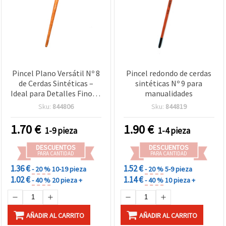
Pincel Plano Versátil Nº 8
Pincel redondo de cerdas
de Cerdas Sintéticas –
sintéticas Nº 9 para
Ideal para Detalles Finos y
manualidades
Proyectos de
Sku:
844806
Sku:
844819
Manualidades
1.70
€
1.90
€
1-9 pieza
1-4 pieza
DESCUENTOS
DESCUENTOS
PARA CANTIDAD
PARA CANTIDAD
1.36 €
1.52 €
- 20 %
10-19 pieza
- 20 %
5-9 pieza
1.02 €
1.14 €
- 40 %
20 pieza +
- 40 %
10 pieza +
AÑADIR AL CARRITO
AÑADIR AL CARRITO