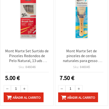
Mont Marte Set Surtido de
Mont Marte Set de
Pinceles Redondos de
pinceles de cerdas
Pelo Natural, 13 uds –
naturales para gesso y
Cerdas Naturales
manualidades, tamaños 2,
Sku:
846046
Sku:
846045
Auténticas para Pintura y
4 y 6 - 3 piezas
Manualidades
5.00
€
7.50
€
AÑADIR AL CARRITO
AÑADIR AL CARRITO