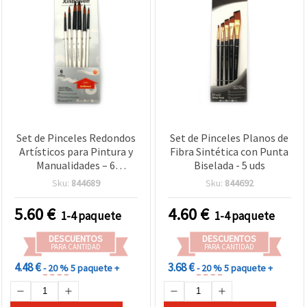
Set de Pinceles Redondos
Set de Pinceles Planos de
Artísticos para Pintura y
Fibra Sintética con Punta
Manualidades – 6
Biselada - 5 uds
Unidades de Fibra
Sku:
844689
Sku:
844692
Sintética
5.60
€
4.60
€
1-4 paquete
1-4 paquete
DESCUENTOS
DESCUENTOS
PARA CANTIDAD
PARA CANTIDAD
4.48 €
3.68 €
- 20 %
5 paquete +
- 20 %
5 paquete +