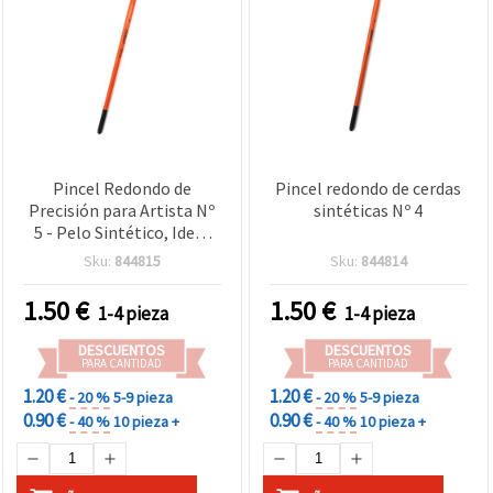
Pincel Redondo de
Pincel redondo de cerdas
Precisión para Artista Nº
sintéticas Nº 4
5 - Pelo Sintético, Ideal
para Detalles Finos
Sku:
844815
Sku:
844814
1.50
€
1.50
€
1-4 pieza
1-4 pieza
DESCUENTOS
DESCUENTOS
PARA CANTIDAD
PARA CANTIDAD
1.20 €
1.20 €
- 20 %
5-9 pieza
- 20 %
5-9 pieza
0.90 €
0.90 €
- 40 %
10 pieza +
- 40 %
10 pieza +