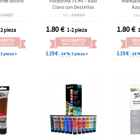
Verde oscuro
Purpurina 75 ml – Azul
manualid
Claro con Destellos
Azu
:
844685
Sku:
844684
Sku
1.80
€
1.80
€
-2 pieza
1-2 pieza
UENTOS
DESCUENTOS
DES
CANTIDAD
PARA CANTIDAD
PARA
1.19 €
1.19 €
3 pieza +
- 34 %
3 pieza +
- 34 