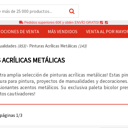
Pedidos superiores 60€ y obtén ENVÍO GRATIS!
OCIONES DE VENTA
MÁS VENDIDOS
VENTA AL POR MAYO
nualidades
(853)
›
Pinturas Acrílicas Metálicas
(143)
 ACRÍLICAS METÁLICAS
tra amplia selección de pinturas acrílicas metálicas! Estas pi
ura para pintura, proyectos de manualidades y decoracione
ionantes acentos metálicos. Su exclusiva paleta bicolor pre
tos cautivadores!
 páginas 1/3