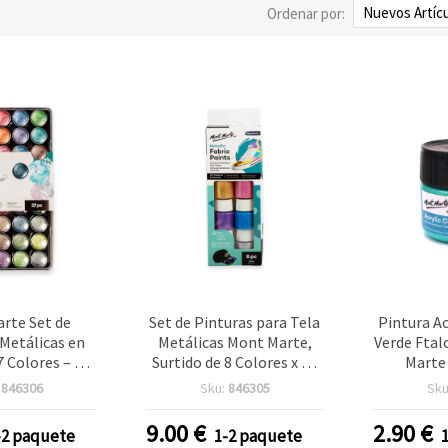
Ordenar por:
rte Set de
Set de Pinturas para Tela
Pintura Ac
 Metálicas en
Metálicas Mont Marte,
Verde Ftal
7 Colores – Kit
Surtido de 8 Colores x 20
Marte
a en Acuarela
ml
Brillan
:
846306
Sku:
846305
Sku
las Artes y
Calida
lidades
Premium, M
9.00
€
2.90
€
-2 paquete
1-2 paquete
para Lie