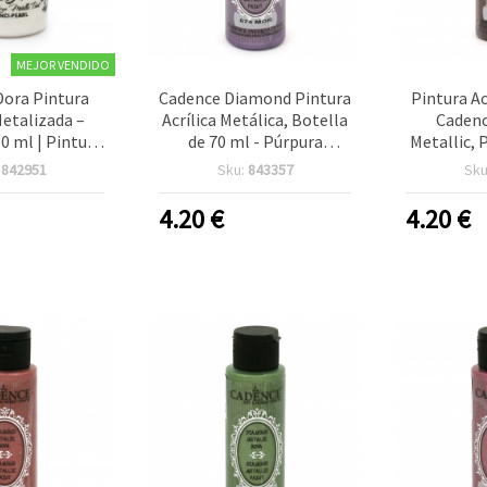
MEJOR VENDIDO
Dora Pintura
Cadence Diamond Pintura
Pintura Ac
Metalizada –
Acrílica Metálica, Botella
Caden
50 ml | Pintura
de 70 ml - Púrpura
Metallic, 
 para Arte,
Metálico Brillante 674,
675
:
842951
Sku:
843357
Sku
s, Bricolaje y
Vibrante para Arte,
Multisuper
 Decorativa
Manualidades y Bricolaje
para M
4.20
€
4.20
€
(DIY)