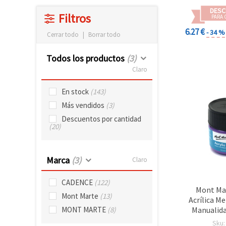
DESC
Filtros
PARA 
6.27 €
- 34 %
Cerrar todo
|
Borrar todo
Todos los productos
(3)
Claro
En stock
(143)
Más vendidos
(3)
Descuentos por cantidad
(20)
Marca
(3)
Claro
CADENCE
(122)
Mont Mar
Mont Marte
(13)
Acrílica M
Manualida
MONT MARTE
(8)
Púrpur
Sku