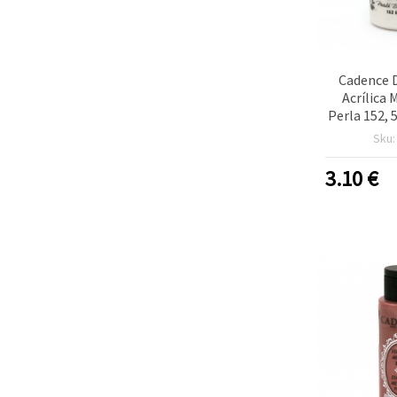
Cadence 
Acrílica 
Perla 152, 
Nacarada
Sku
Manualidade
Pintura
3.10
€