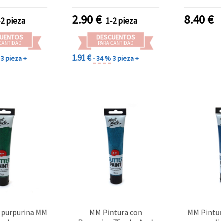
2.90
€
8.40
€
-2 pieza
1-2 pieza
UENTOS
DESCUENTOS
CANTIDAD
PARA CANTIDAD
1.91 €
3 pieza +
- 34 %
3 pieza +
n purpurina MM
MM Pintura con
MM Pintur