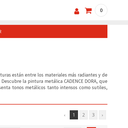
0
R
nturas están entre los materiales más radiantes y de
s. Descubre la pintura metálica CADENCE DORA, que
senta tonos metálicos tanto intensos como sutiles,
‹
1
2
3
›