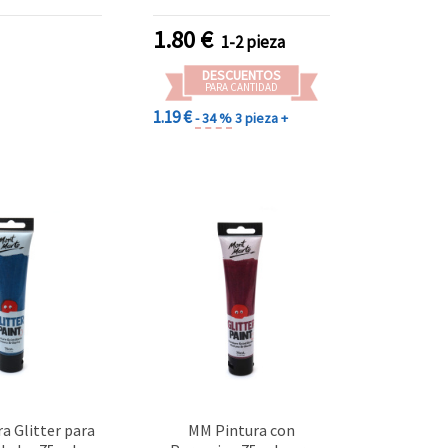
1.80
€
1-2 pieza
DESCUENTOS
PARA CANTIDAD
1.19 €
- 34 %
3 pieza +
a Glitter para
MM Pintura con