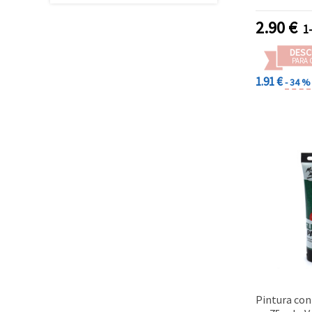
2.90
€
1
DESC
PARA 
1.91 €
- 34 %
Pintura co