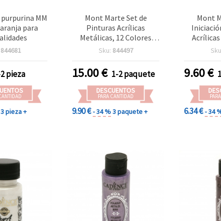
n purpurina MM
Mont Marte Set de
Mont M
Naranja para
Pinturas Acrílicas
Iniciaci
lidades
Metálicas, 12 Colores
Acrílicas
Metálicos Surtidos, 36 ml
Colores S
:
844681
Sku:
844497
Sku
cada uno
15.00
€
9.60
€
-2 pieza
1-2 paquete
UENTOS
DESCUENTOS
DES
CANTIDAD
PARA CANTIDAD
PARA
9.90 €
6.34 €
3 pieza +
- 34 %
3 paquete +
- 34 