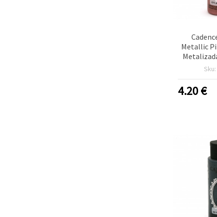
Cadenc
Metallic Pi
Metalizad
671 – Bo
Sku
Acabado
Metali
4.20
€
Manualidade
Proye