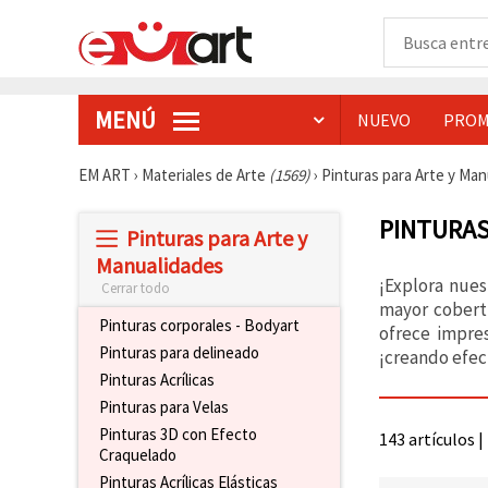
MENÚ
NUEVO
PROM
EM ART
›
Materiales de Arte
(1569)
›
Pinturas para Arte y Ma
PINTURAS
Pinturas para Arte y
Manualidades
¡Explora nues
Cerrar todo
mayor cobert
Pinturas corporales - Bodyart
ofrece impres
Pinturas para delineado
¡creando efec
Pinturas Acrílicas
Pinturas para Velas
Pinturas 3D con Efecto
143 artículos |
Craquelado
Pinturas Acrílicas Elásticas