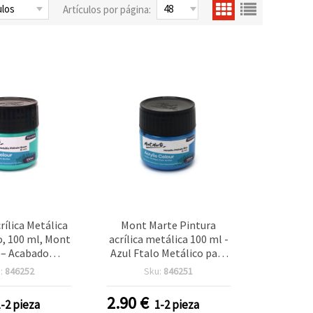
Artículos por página:
rílica Metálica
Mont Marte Pintura
o, 100 ml, Mont
acrílica metálica 100 ml -
 – Acabado
Azul Ftalo Metálico para
te Shimmer,
manualidades y bellas
:
846252
Sku:
846251
d Artística
artes
ultisuperficie
2.90
€
1-2 pieza
1-2 pieza
nzo, Madera,