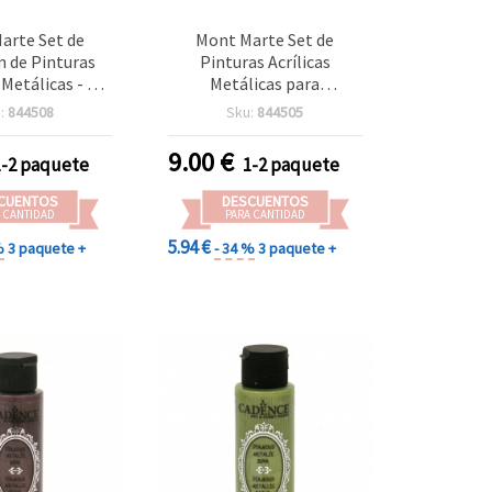
arte Set de
Mont Marte Set de
ón de Pinturas
Pinturas Acrílicas
 Metálicas - 8
Metálicas para
urtidos x 18 ml
Manualidades, 4 Colores
:
844508
Sku:
844505
Metálicos Surtidos x 50
ml
9.00
€
1-2 paquete
1-2 paquete
CUENTOS
DESCUENTOS
 CANTIDAD
PARA CANTIDAD
5.94 €
%
3 paquete +
- 34 %
3 paquete +