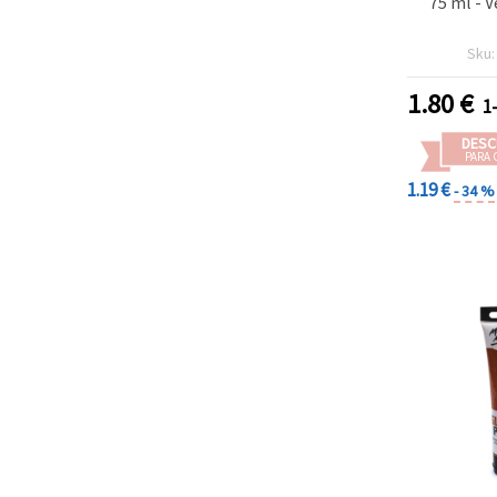
75 ml - 
Sku
1.80
€
1
DESC
PARA 
1.19 €
- 34 %