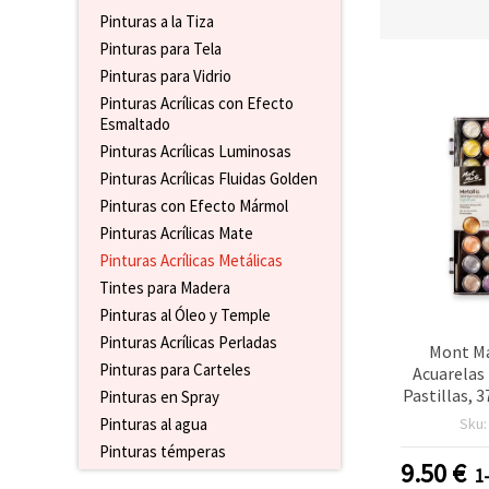
Pinturas a la Tiza
Pinturas para Tela
Pinturas para Vidrio
Pinturas Acrílicas con Efecto
Esmaltado
Pinturas Acrílicas Luminosas
Pinturas Acrílicas Fluidas Golden
Pinturas con Efecto Mármol
Pinturas Acrílicas Mate
Pinturas Acrílicas Metálicas
Tintes para Madera
Pinturas al Óleo y Temple
Pinturas Acrílicas Perladas
Mont Ma
Pinturas para Carteles
Acuarelas
Pastillas, 3
Pinturas en Spray
de Pintur
Sku
Pinturas al agua
para Bel
Pinturas témperas
Manua
9.50
€
1