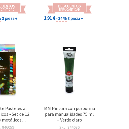
nualidades DIY
CUENTOS
DESCUENTOS
 CANTIDAD
PARA CANTIDAD
1.91 €
%
3 pieza +
- 34 %
3 pieza +
e Pasteles al
MM Pintura con purpurina
icos - Set de 12
para manualidades 75 ml
s metálicos
– Verde claro
rtidos
:
846059
Sku:
844686