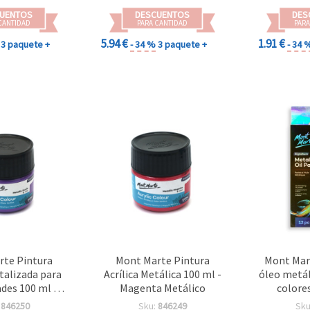
Papel y Ma
UENTOS
DESCUENTOS
DES
CANTIDAD
PARA CANTIDAD
PARA
5.94 €
1.91 €
3 paquete +
- 34 %
3 paquete +
- 34 
te Pintura
Mont Marte Pintura
Mont Mart
etalizada para
Acrílica Metálica 100 ml -
óleo metál
des 100 ml -
Magenta Metálico
colore
a Violeta
su
:
846250
Sku:
846249
Sku