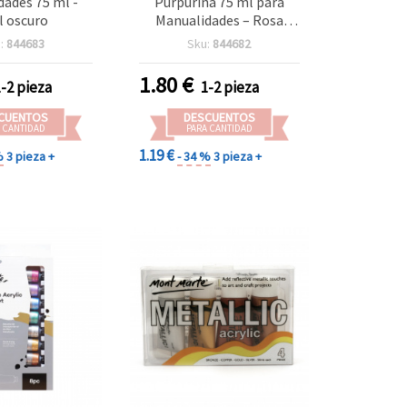
ades 75 ml -
Purpurina 75 ml para
l oscuro
Manualidades – Rosa
Fucsia
:
844683
Sku:
844682
1.80
€
1-2 pieza
1-2 pieza
CUENTOS
DESCUENTOS
 CANTIDAD
PARA CANTIDAD
1.19 €
%
3 pieza +
- 34 %
3 pieza +