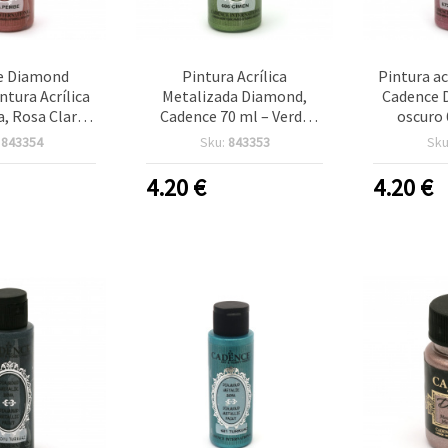
e Diamond
Pintura Acrílica
Pintura ac
ntura Acrílica
Metalizada Diamond,
Cadence 
a, Rosa Claro
Cadence 70 ml – Verde
oscuro 
te de 70 ml,
Hierba 686 Shimmer,
acabad
:
843354
Sku:
843353
Sku
 Brillante
Efecto Metálico para
brillan
zado para
Manualidades, Lienzo,
manualidad
4.20
€
4.20
€
s, Bricolaje y
Madera y Proyectos de
ctos DIY
Bricolaje (DIY)