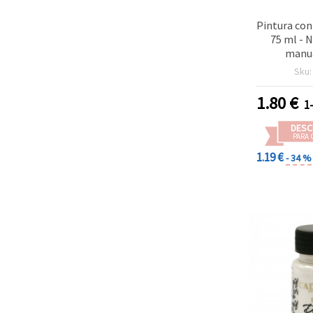
Pintura co
75 ml - 
manua
Sku
1.80
€
1
DESC
PARA 
1.19 €
- 34 %