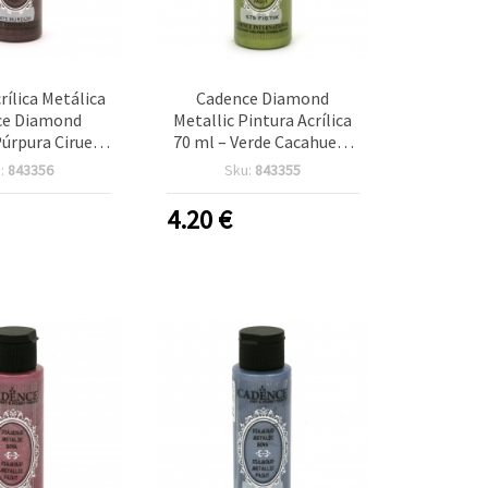
rílica Metálica
Cadence Diamond
ce Diamond
Metallic Pintura Acrílica
Púrpura Ciruela
70 ml – Verde Cacahuete
, 70 ml –
679, acabado metálico
:
843356
Sku:
843355
ficie con Brillo
brillante para arte,
anualidades
manualidades, decoración
4.20
€
DIY y proyectos creativos