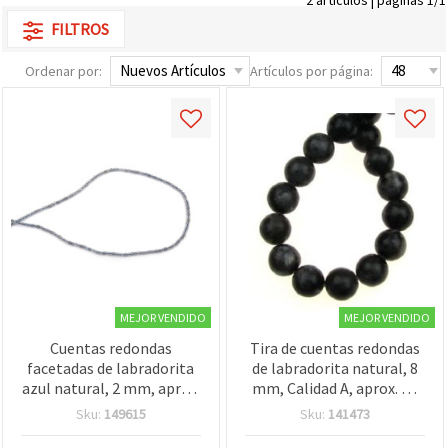
FILTROS
Ordenar por:
Artículos por página:
MEJOR VENDIDO
MEJOR VENDIDO
Cuentas redondas
Tira de cuentas redondas
facetadas de labradorita
de labradorita natural, 8
azul natural, 2 mm, aprox.
mm, Calidad A, aprox. 48
215 uds/tira – piedra
piezas – Abalorios
Sku:
149615
Sku:
141473
semipreciosa para
semipreciosos pulidos
bisutería, pulseras y
para bisutería, pulseras,