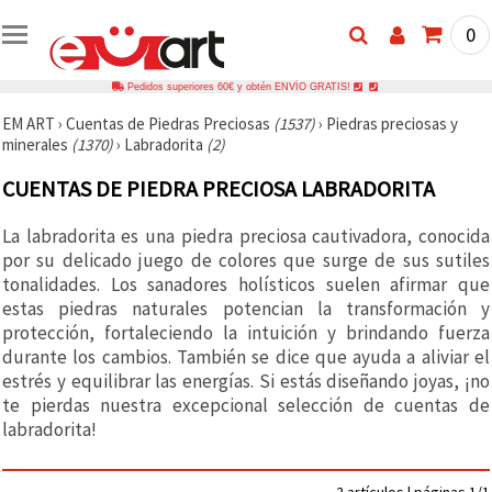
0
Pedidos superiores 60€ y obtén ENVÍO GRATIS!
EM ART
›
Cuentas de Piedras Preciosas
(1537)
›
Piedras preciosas y
minerales
(1370)
›
Labradorita
(2)
CUENTAS DE PIEDRA PRECIOSA LABRADORITA
La labradorita es una piedra preciosa cautivadora, conocida
por su delicado juego de colores que surge de sus sutiles
tonalidades. Los sanadores holísticos suelen afirmar que
estas piedras naturales potencian la transformación y
protección, fortaleciendo la intuición y brindando fuerza
durante los cambios. También se dice que ayuda a aliviar el
estrés y equilibrar las energías. Si estás diseñando joyas, ¡no
te pierdas nuestra excepcional selección de cuentas de
labradorita!
2 artículos | páginas 1/1