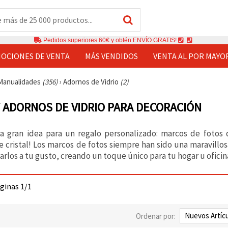
Pedidos superiores 60€ y obtén ENVÍO GRATIS!
OCIONES DE VENTA
MÁS VENDIDOS
VENTA AL POR MAYO
Manualidades
(356)
›
Adornos de Vidrio
(2)
 ADORNOS DE VIDRIO PARA DECORACIÓN
a gran idea para un regalo personalizado: marcos de fotos d
e cristal! Los marcos de fotos siempre han sido una maravillo
rlos a tu gusto, creando un toque único para tu hogar u oficin
áginas 1/1
Ordenar por: