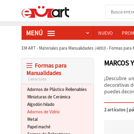
MENÚ
NUEVO
PROM
EM ART
›
Materiales para Manualidades
(4893)
›
Formas para 
MARCOS Y
Formas para
Manualidades
¡Descubre un
Cerrar todo
decorativas d
Adornos de Plástico Rellenables
puedes decora
Miniaturas de Cerámica
Algodón hilado
2 artículos | p
Adornos de Vidrio
Metal
Papel maché