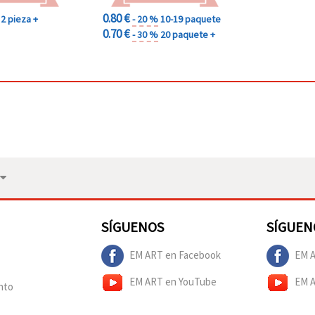
0.80 €
2 pieza +
- 20 %
10-19 paquete
0.70 €
- 30 %
20 paquete +
SÍGUENOS
SÍGUEN
EM ART en Facebook
EM A
EM ART en YouTube
EM 
nto