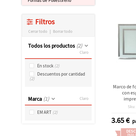
Formas de Poliestireno
Filtros
Cerrar todo
|
Borrar todo
Todos los productos
(2)
Claro
En stock
(2)
Descuentos por cantidad
(2)
Marco de fo
con es
Marca
(1)
impre
Claro
sublimació
Sku
cm, para f
EM ART
(2)
3.65
€
p
DESC
PARA 