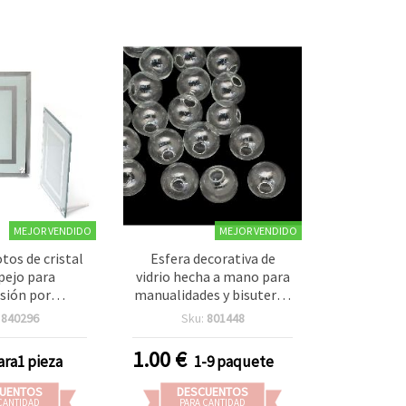
MEJOR VENDIDO
MEJOR VENDIDO
tos de cristal
Esfera decorativa de
pejo para
vidrio hecha a mano para
sión por
manualidades y bisutería,
n 17,5 x 22,5
14x14 mm, agujero 5 mm,
:
840296
Sku:
801448
oto 10,15 x 18
transparente, 5 uds
cm
1.00
€
ara1 pieza
1-9 paquete
UENTOS
DESCUENTOS
CANTIDAD
PARA CANTIDAD