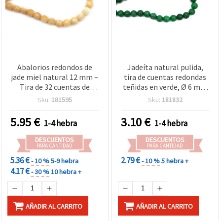
Abalorios redondos de
Jadeíta natural pulida,
jade miel natural 12 mm –
tira de cuentas redondas
Tira de 32 cuentas de
teñidas en verde, Ø 6 mm
piedra semipreciosa para
(aprox. 62 uds) — piedra
Sku:
181595
Sku:
181832
bisutería, pulseras y
semipreciosa para
collares
bisutería y manualidades
5.95
€
3.10
€
1-4 hebra
1-4 hebra
DESCUENTOS
DESCUENTOS
PARA CANTIDAD
PARA CANTIDAD
5.36 €
2.79 €
- 10 %
5-9 hebra
- 10 %
5 hebra +
4.17 €
- 30 %
10 hebra +
AÑADIR AL CARRITO
AÑADIR AL CARRITO