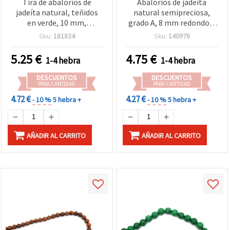
Tira de abalorios de
Abalorios de jadeita
jadeíta natural, teñidos
natural semipreciosa,
en verde, 10 mm,
grado A, 8 mm redondos,
redondos, aprox. 37 uds –
pulidos, multicolor tonos
Sku:
181834
Sku:
140978
Cuentas de piedra
tierra (verde/beige), tira
semipreciosa pulida para
de ~48 uds para bisutería y
5.25
€
4.75
€
1-4 hebra
1-4 hebra
manualidades, bisutería
manualidades
DIY, pulseras y collares
DESCUENTOS
DESCUENTOS
PARA CANTIDAD
PARA CANTIDAD
4.72 €
4.27 €
- 10 %
5 hebra +
- 10 %
5 hebra +
AÑADIR AL CARRITO
AÑADIR AL CARRITO