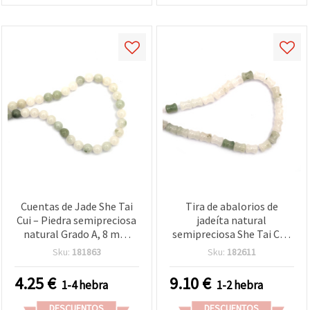
Cuentas de Jade She Tai
Tira de abalorios de
Cui – Piedra semipreciosa
jadeíta natural
natural Grado A, 8 mm
semipreciosa She Tai Cui,
redondas mate
Grado A, 10 x 12 mm ~ 30
Sku:
181863
Sku:
182611
esmeriladas, mezcla
uds
verde/blanco, tira de
4.25
€
9.10
€
1-4 hebra
1-2 hebra
aprox. 45 uds, para
bisutería y manualidades
DESCUENTOS
DESCUENTOS