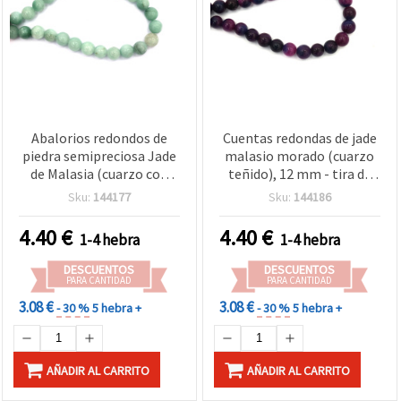
Abalorios redondos de
Cuentas redondas de jade
piedra semipreciosa Jade
malasio morado (cuarzo
de Malasia (cuarzo con
teñido), 12 mm - tira de
color realzado), verde
~32 piezas, abalorios de
Sku:
144177
Sku:
144186
pálido, 12 mm — tira de
piedra semipreciosa para
aprox. 32 piezas para
bisutería y enfilado
4.40
€
4.40
€
1-4 hebra
1-4 hebra
bisutería y manualidades
DESCUENTOS
DESCUENTOS
PARA CANTIDAD
PARA CANTIDAD
3.08 €
3.08 €
- 30 %
5 hebra +
- 30 %
5 hebra +
AÑADIR AL CARRITO
AÑADIR AL CARRITO