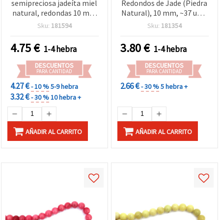
semipreciosa jadeíta miel
Redondos de Jade (Piedra
natural, redondas 10 mm
Natural), 10 mm, ~37 uds.,
~37 piezas
para Bisutería y
Sku:
181594
Sku:
181354
Manualidades DIY,
Pulseras y Collares
4.75
€
3.80
€
1-4 hebra
1-4 hebra
DESCUENTOS
DESCUENTOS
PARA CANTIDAD
PARA CANTIDAD
4.27 €
2.66 €
- 10 %
5-9 hebra
- 30 %
5 hebra +
3.32 €
- 30 %
10 hebra +
AÑADIR AL CARRITO
AÑADIR AL CARRITO