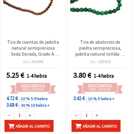
Tira de cuentas de jadeíta
Tira de abalorios de
natural semipreciosa
piedra semipreciosa,
Seda Dorada, Grado A,
jadeíta natural teñida en
redondas 4 mm, aprox. 87
verde, redondos, 8 mm,
Sku:
181691
Sku:
181833
uds
aprox. 47 uds
5.25
€
3.80
€
1-4 hebra
1-4 hebra
DESCUENTOS
DESCUENTOS
PARA CANTIDAD
PARA CANTIDAD
4.72 €
3.42 €
- 10 %
5-9 hebra
- 10 %
5 hebra +
3.68 €
- 30 %
10 hebra +
AÑADIR AL CARRITO
AÑADIR AL CARRITO