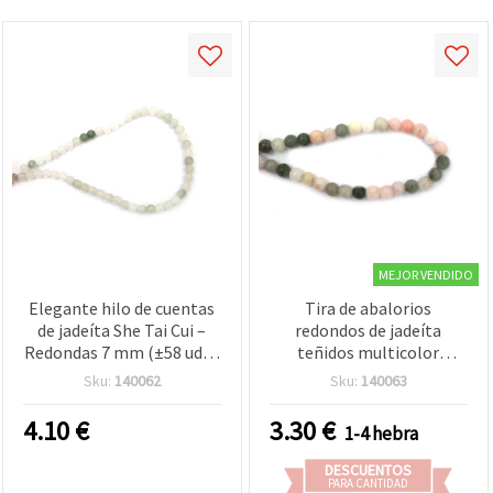
MEJOR VENDIDO
Elegante hilo de cuentas
Tira de abalorios
de jadeíta She Tai Cui –
redondos de jadeíta
Redondas 7 mm (±58 uds),
teñidos multicolor
ideal para crear bisutería y
(surtido), 8 mm, aprox. 48
Sku:
140062
Sku:
140063
joyería DIY única y con
cuentas, para bisutería,
estilo
pulseras y collares
4.10
€
3.30
€
1-4 hebra
DESCUENTOS
PARA CANTIDAD