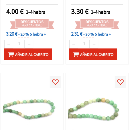
para bisutería y
manualidades, pulseras y
4.00
€
3.30
€
1-4 hebra
1-4 hebra
collares
DESCUENTOS
DESCUENTOS
PARA CANTIDAD
PARA CANTIDAD
3.20 €
2.31 €
- 20 %
5 hebra +
- 30 %
5 hebra +
AÑADIR AL CARRITO
AÑADIR AL CARRITO