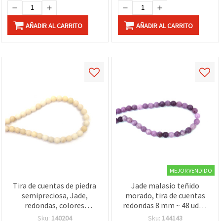
AÑADIR AL CARRITO
AÑADIR AL CARRITO
MEJOR VENDIDO
Tira de cuentas de piedra
Jade malasio teñido
semipreciosa, Jade,
morado, tira de cuentas
redondas, colores
redondas 8 mm ~ 48 uds –
surtidos, 10 mm, ~38 uds.
piedras semipreciosas
Sku:
140204
Sku:
144143