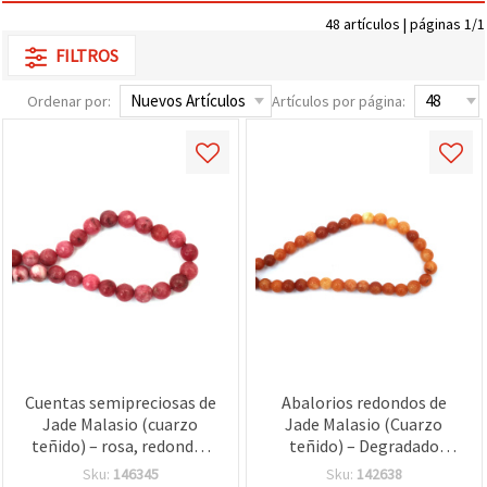
48 artículos | páginas 1/1
FILTROS
Ordenar por:
Artículos por página:
Cuentas semipreciosas de
Abalorios redondos de
Jade Malasio (cuarzo
Jade Malasio (Cuarzo
teñido) – rosa, redondas
teñido) – Degradado
facetadas de 12 mm; tira
naranja-marrón, 8 mm,
Sku:
146345
Sku:
142638