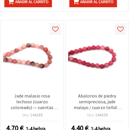
AÑADIR AL CARRITO
AÑADIR AL CARRITO
Jade malasio rosa
Abalorios de piedra
lechoso (cuarzo
semipreciosa, jade
coloreado) — cuentas
malayo / cuarzo teñido,
redondas 12 mm, tira de
rosa, redondas de 12 mm,
Sku:
144189
Sku:
144159
aprox. 31 uds, abalorios de
tira ≈32 uds
piedra semipreciosa para
4.70
€
4.40
€
1-4 hebra
1-4 hebra