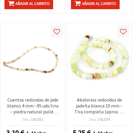
AÑADIR AL CARRITO
AÑADIR AL CARRITO
Cuentas redondas de jade
Abalorios redondos de
blanco 4 mm ~95 uds/tira
jadeíta blanca 10 mm –
– piedra natural pulida
Tira completa (aprox. 38
para bisutería y
cuentas) para bisutería,
Sku:
141351
Sku:
141354
manualidades,
enfilado, pulseras y
separadores para pulseras
collares DIY
3.10
€
5.25
€