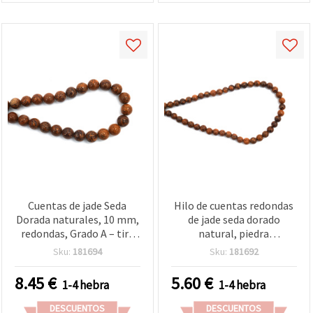
Cuentas de jade Seda
Hilo de cuentas redondas
Dorada naturales, 10 mm,
de jade seda dorado
redondas, Grado A – tira
natural, piedra
de ~36 uds; piedra
semipreciosa Grado A, 6
Sku:
181694
Sku:
181692
semipreciosa para
mm, aprox. 58 uds, para
bisutería y manualidades
bisutería y manualidades
8.45
€
5.60
€
1-4 hebra
1-4 hebra
DIY
(pulseras, collares)
DESCUENTOS
DESCUENTOS