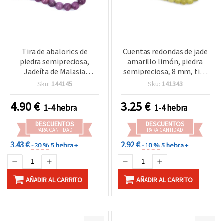
Tira de abalorios de
Cuentas redondas de jade
piedra semipreciosa,
amarillo limón, piedra
Jadeíta de Malasia
semipreciosa, 8 mm, tira
(cuarzo teñido), morado,
de aprox. 45 uds para
Sku:
144145
Sku:
141343
redondas, 14 mm, aprox.
bisutería, enfilado y
28 uds
manualidades DIY
4.90
€
3.25
€
1-4 hebra
1-4 hebra
DESCUENTOS
DESCUENTOS
PARA CANTIDAD
PARA CANTIDAD
3.43 €
2.92 €
- 30 %
5 hebra +
- 10 %
5 hebra +
AÑADIR AL CARRITO
AÑADIR AL CARRITO