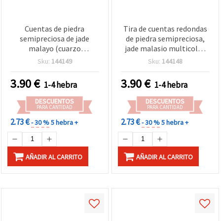
Cuentas de piedra
Tira de cuentas redondas
semipreciosa de jade
de piedra semipreciosa,
malayo (cuarzo
jade malasio multicolor
coloreado), rosa lechoso,
(surtido) / cuarzo teñido,
Sku:
144149
Sku:
144148
redondas 10 mm, tira ~38
10 mm, aprox. 38 cuentas
uds
– Abalorios para bisutería
3.90
€
3.90
€
1-4 hebra
1-4 hebra
y manualidades
DESCUENTOS
DESCUENTOS
PARA CANTIDAD
PARA CANTIDAD
2.73 €
2.73 €
- 30 %
5 hebra +
- 30 %
5 hebra +
AÑADIR AL CARRITO
AÑADIR AL CARRITO