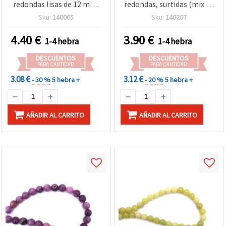
redondas lisas de 12 mm,
redondas, surtidas (mix de
aprox. 32 piezas — Piedra
colores), 8 mm, ~44 uds.
Sku:
140065
Sku:
140207
semipreciosa para joyería
DIY, enfilado de cuentas y
4.40
€
3.90
€
1-4 hebra
1-4 hebra
manualidades
DESCUENTOS
DESCUENTOS
PARA CANTIDAD
PARA CANTIDAD
3.08 €
3.12 €
- 30 %
5 hebra +
- 20 %
5 hebra +
AÑADIR AL CARRITO
AÑADIR AL CARRITO