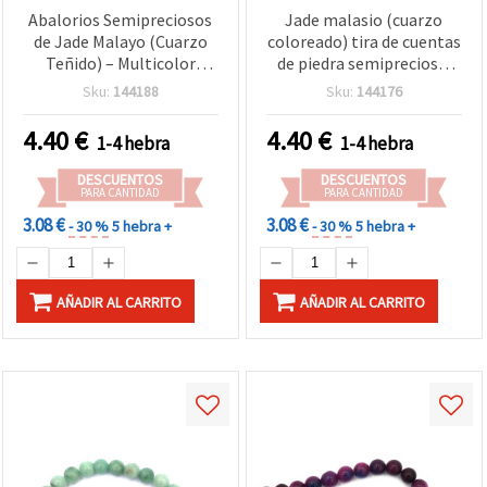
Abalorios Semipreciosos
Jade malasio (cuarzo
de Jade Malayo (Cuarzo
coloreado) tira de cuentas
Teñido) – Multicolor
de piedra semipreciosa,
Pastel Surtido, Redondos
lila pálido, redondas de 12
Sku:
144188
Sku:
144176
12 mm, Pulidos – Aprox.
mm, aprox. 33 uds
32 uds/hilo – Piedras para
4.40
€
4.40
€
1-4 hebra
1-4 hebra
Bisutería DIY, Pulseras y
Manualidades
DESCUENTOS
DESCUENTOS
PARA CANTIDAD
PARA CANTIDAD
3.08 €
3.08 €
- 30 %
5 hebra +
- 30 %
5 hebra +
AÑADIR AL CARRITO
AÑADIR AL CARRITO