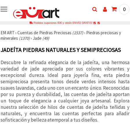
0
Pedidos superiores 60€ y obtén ENVÍO GRATIS!
EM ART
›
Cuentas de Piedras Preciosas
(1537)
›
Piedras preciosas y
minerales
(1370)
›
Jade
(49)
JADEÍTA PIEDRAS NATURALES Y SEMIPRECIOSAS
Descubre la refinada elegancia de la jadeíta, una hermosa
variedad de jade apreciada por sus colores vibrantes y
excepcional dureza. Ideal para joyería fina, esta piedra
semipreciosa presenta tonos desde verdes intensos hasta
suaves lavandas, cada uno con un encanto único. Reconocidas
por su pureza y durabilidad, las cuentas de jadeíta aportan
un toque de elegancia a cualquier joya artesanal. Explora
nuestra selección de hilos de cuentas de jadeíta teñidas y
naturales, y encuentra las cuentas perfectas para añadir
sofisticación y belleza atemporal a tus diseños.