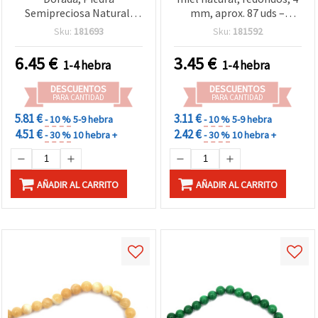
Semipreciosa Natural,
mm, aprox. 87 uds –
Grado A, Redondas 8 mm,
Cuentas semipreciosas
Sku:
181693
Sku:
181592
Tira de aprox. 45 uds para
para bisutería, enfilado y
Bisutería, Pulseras,
manualidades DIY
6.45
€
3.45
€
1-4 hebra
1-4 hebra
Collares y Manualidades
DIY
DESCUENTOS
DESCUENTOS
PARA CANTIDAD
PARA CANTIDAD
5.81 €
3.11 €
- 10 %
5-9 hebra
- 10 %
5-9 hebra
4.51 €
2.42 €
- 30 %
10 hebra +
- 30 %
10 hebra +
AÑADIR AL CARRITO
AÑADIR AL CARRITO