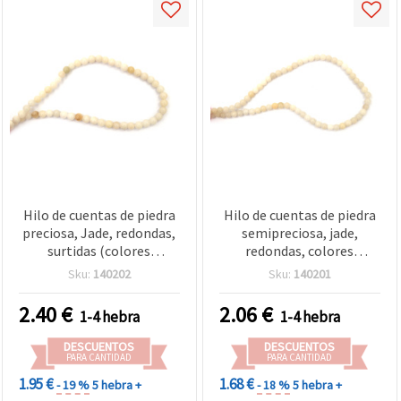
Hilo de cuentas de piedra
Hilo de cuentas de piedra
preciosa, Jade, redondas,
semipreciosa, jade,
surtidas (colores
redondas, colores
mezclados), 6 mm, ~78
surtidos, 4 mm, ~78 uds.
Sku:
140202
Sku:
140201
uds.
2.40
€
2.06
€
1-4 hebra
1-4 hebra
DESCUENTOS
DESCUENTOS
PARA CANTIDAD
PARA CANTIDAD
1.95 €
1.68 €
- 19 %
5 hebra +
- 18 %
5 hebra +