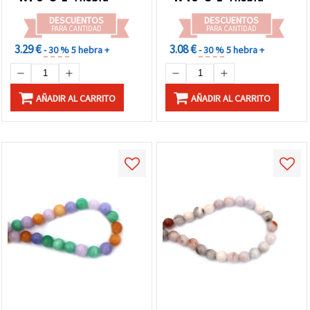
bisutería, pulseras,
collares y manualidades
DESCUENTOS
DESCUENTOS
DIY
PARA CANTIDAD
PARA CANTIDAD
3.29 €
3.08 €
- 30 %
5 hebra +
- 30 %
5 hebra +
AÑADIR AL CARRITO
AÑADIR AL CARRITO