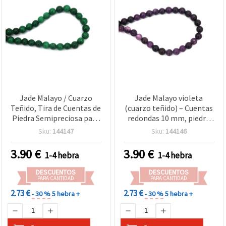
Jade Malayo / Cuarzo
Jade Malayo violeta
Teñido, Tira de Cuentas de
(cuarzo teñido) – Cuentas
Piedra Semipreciosa para
redondas 10 mm, piedra
Bisutería, Verde,
semipreciosa, 1 tira aprox.
Sku:
144147
Sku:
144146
Redondas, 10 mm, aprox.
38 uds, pulidas, para
36 uds
bisutería DIY, pulseras y
3.90
€
3.90
€
1-4 hebra
1-4 hebra
collares
DESCUENTOS
DESCUENTOS
PARA CANTIDAD
PARA CANTIDAD
2.73 €
2.73 €
- 30 %
5 hebra +
- 30 %
5 hebra +