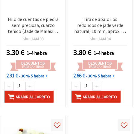
Hilo de cuentas de piedra
Tira de abalorios
semipreciosa, cuarzo
redondos de jade verde
teñido (Jade de Malasia),
natural, 10 mm, aprox. 40
bolas redondas, verde, 8
uds., para bisutería y
Sku:
144133
Sku:
144134
mm ~ 48 uds
manualidades
3.30
€
3.80
€
1-4 hebra
1-4 hebra
DESCUENTOS
DESCUENTOS
PARA CANTIDAD
PARA CANTIDAD
2.31 €
2.66 €
- 30 %
5 hebra +
- 30 %
5 hebra +
AÑADIR AL CARRITO
AÑADIR AL CARRITO