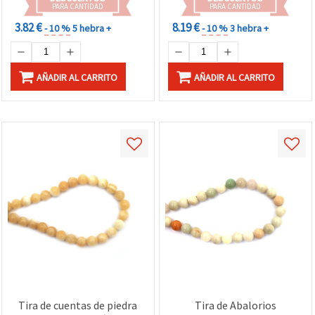
DIY (pulseras y collares)
PARA CANTIDAD
PARA CANTIDAD
3.82 €
8.19 €
- 10 %
5 hebra +
- 10 %
3 hebra +
AÑADIR AL CARRITO
AÑADIR AL CARRITO
Tira de cuentas de piedra
Tira de Abalorios