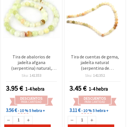
Tira de abalorios de
Tira de cuentas de gema,
jadeíta afgana
jadeíta natural
(serpentina) natural,
(serpentina de
redondos, 8 mm, aprox. 46
Afganistán), redondas, 6
Sku:
141353
Sku:
141352
uds.
mm, ~60 uds, para
bisutería y manualidades
3.95
€
3.45
€
1-4 hebra
1-4 hebra
DESCUENTOS
DESCUENTOS
PARA CANTIDAD
PARA CANTIDAD
3.56 €
3.11 €
- 10 %
5 hebra +
- 10 %
5 hebra +