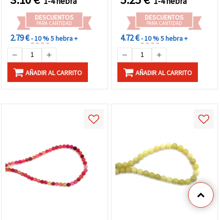
1-4 hebra
1-4 hebra
y collares
DESCUENTOS
DESCUENTOS
PARA CANTIDAD
PARA CANTIDAD
2.79 €
4.72 €
- 10 %
5 hebra +
- 10 %
5 hebra +
AÑADIR AL CARRITO
AÑADIR AL CARRITO