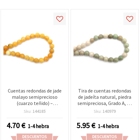
Cuentas redondas de jade
Tira de cuentas redondas
malayo semiprecioso
de jadeíta natural, piedra
(cuarzo teñido) –
semipreciosa, Grado A, 10
amarillo, 12 mm, hilo
mm, aprox. 38 uds
Sku:
144185
Sku:
140979
aprox. 33 uds | Abalorios
de piedra para bisutería
4.70
€
5.95
€
1-4 hebra
1-4 hebra
DIY, pulseras y collares
DESCUENTOS
DESCUENTOS