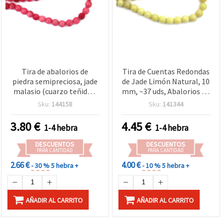
Tira de abalorios de
Tira de Cuentas Redondas
piedra semipreciosa, jade
de Jade Limón Natural, 10
malasio (cuarzo teñido),
mm, ~37 uds, Abalorios de
redondos, rosa, 10 mm,
Jade Amarillo para
Sku:
144158
Sku:
141344
aprox. 38 uds
Bisutería DIY, Pulseras y
Collares
3.80
€
4.45
€
1-4 hebra
1-4 hebra
DESCUENTOS
DESCUENTOS
PARA CANTIDAD
PARA CANTIDAD
2.66 €
4.00 €
- 30 %
5 hebra +
- 10 %
5 hebra +
AÑADIR AL CARRITO
AÑADIR AL CARRITO