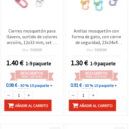
Cierres mosquetón para
Anillas mosquetón con
llavero, surtido de colores
forma de gato, con cierre
arcoíris, 12x33 mm, set de
de seguridad, 23x34x4
4 – ganchos divertidos y
mm, orificio interior
Sku:
500565
Sku:
500566
multiusos para
10x15 mm, colores mixtos
manualidades DIY
- 2 piezas
1.40
€
1.30
€
1-9 paquete
1-9 paquete
DESCUENTOS
DESCUENTOS
PARA CANTIDAD
PARA CANTIDAD
0.98 €
0.91 €
- 30 %
10 paquete +
- 30 %
10 paquete +
AÑADIR AL CARRITO
AÑADIR AL CARRITO