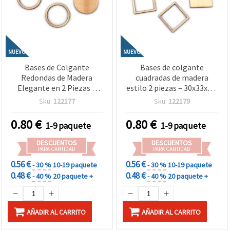
NUEVO
NUEVO
Bases de Colgante
Bases de colgante
Redondas de Madera
cuadradas de madera
Elegante en 2 Piezas –
estilo 2 piezas – 30x33x2,5
30x33x2,5 mm, Diámetro
mm con interior 25x25
Sku:
122177
Sku:
122179
Interior 25 mm y Agujero
mm y agujero de 1 mm –
1 mm – Pack 5 Unidades
Pack de 5 unidades
0.80
€
0.80
€
1-9 paquete
1-9 paquete
DESCUENTOS
DESCUENTOS
PARA CANTIDAD
PARA CANTIDAD
0.56 €
0.56 €
- 30 %
10-19 paquete
- 30 %
10-19 paquete
0.48 €
0.48 €
- 40 %
20 paquete +
- 40 %
20 paquete +
AÑADIR AL CARRITO
AÑADIR AL CARRITO