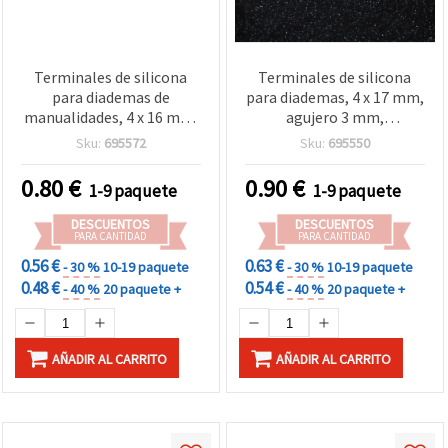
Terminales de silicona
Terminales de silicona
para diademas de
para diademas, 4 x 17 mm,
manualidades, 4 x 16 mm,
agujero 3 mm,
agujero 2,5 mm, negro -
transparentes - 20 uds.
Sku:
695572
Sku:
695550
Pack de 20 uds
0.80
€
0.90
€
1-9 paquete
1-9 paquete
DESCUENTOS
DESCUENTOS
PARA CANTIDAD
PARA CANTIDAD
0.56 €
0.63 €
- 30 %
10-19 paquete
- 30 %
10-19 paquete
0.48 €
0.54 €
- 40 %
20 paquete +
- 40 %
20 paquete +
AÑADIR AL CARRITO
AÑADIR AL CARRITO