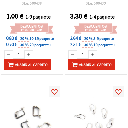
antiguo - 10 piezas
plata - 10 piezas
Sku:
500438
Sku:
500439
1.00
€
3.30
€
1-9 paquete
1-4 paquete
DESCUENTOS
DESCUENTOS
PARA CANTIDAD
PARA CANTIDAD
0.80 €
2.64 €
- 20 %
10-19 paquete
- 20 %
5-9 paquete
0.70 €
2.31 €
- 30 %
20 paquete +
- 30 %
10 paquete +
AÑADIR AL CARRITO
AÑADIR AL CARRITO