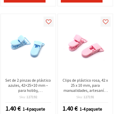
Set de 2 pinzas de plástico
Clips de plástico rosa, 42 x
azules, 42×25×10 mm –
25 x 10 mm, para
para hobby,
manualidades, artesanía,
manualidades,
costura y scrapbooking –
Sku:
127192
Sku:
127191
scrapbooking, costura y
Pack de 2 uds
decoración
1.40
€
1.40
€
1-4 paquete
1-4 paquete