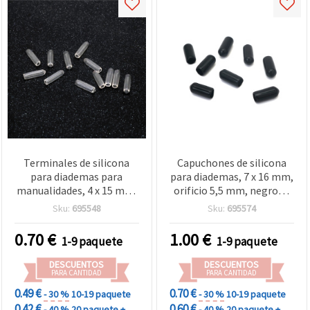
Terminales de silicona
Capuchones de silicona
para diademas para
para diademas, 7 x 16 mm,
manualidades, 4 x 15 mm,
orificio 5,5 mm, negros -
orificio de 2 mm - Pack de
20 uds.
Sku:
695548
Sku:
695574
20 unidades
0.70
€
1.00
€
1-9 paquete
1-9 paquete
DESCUENTOS
DESCUENTOS
PARA CANTIDAD
PARA CANTIDAD
0.49 €
0.70 €
- 30 %
10-19 paquete
- 30 %
10-19 paquete
0.42 €
0.60 €
- 40 %
20 paquete +
- 40 %
20 paquete +