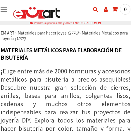
0
Pedidos superiores 60€ y obtén ENVÍO GRATIS!
EM ART
›
Materiales para hacer joyas
(2776)
›
Materiales Metálicos para
Joyería
(1076)
MATERIALES METÁLICOS PARA ELABORACIÓN DE
BISUTERÍA
¡Elige entre más de 2000 fornituras y accesorios
metálicos para bisutería a precios asequibles!
Descubre nuestra gran selección de cierres,
anillas, bases para anillos, colgantes lisos,
cadenas y muchos otros elementos
indispensables para realzar tus proyectos de
joyería DIY. Explora todos los materiales para
hacer bisutería por color, tamaño y forma, y