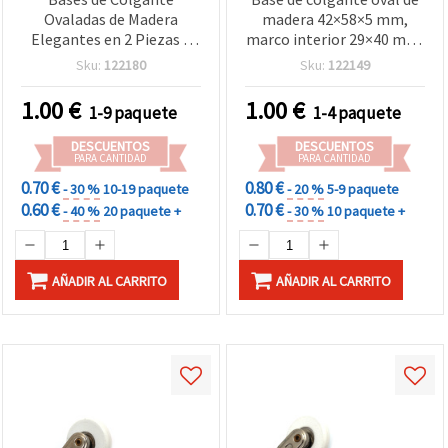
Ovaladas de Madera
madera 42×58×5 mm,
Elegantes en 2 Piezas –
marco interior 29×40 mm,
26x41,5x2,5 mm con
orificio 2,5 mm, marrón –
Sku:
122180
Sku:
122149
Marco 45x67x2,5 mm y
2 piezas
Agujero de 3 mm – Pack de
1.00
€
1.00
€
1-9 paquete
1-4 paquete
5 unidades para
manualidades y bisutería
DESCUENTOS
DESCUENTOS
DIY
PARA CANTIDAD
PARA CANTIDAD
0.70 €
0.80 €
- 30 %
10-19 paquete
- 20 %
5-9 paquete
0.60 €
0.70 €
- 40 %
20 paquete +
- 30 %
10 paquete +
AÑADIR AL CARRITO
AÑADIR AL CARRITO