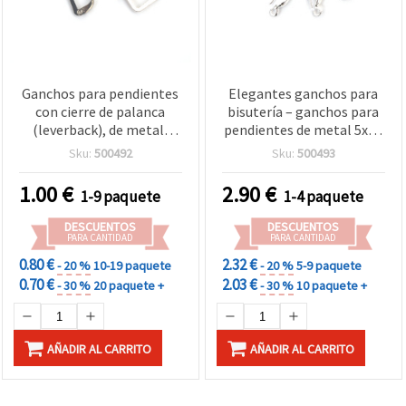
Ganchos para pendientes
Elegantes ganchos para
con cierre de palanca
bisutería – ganchos para
(leverback), de metal,
pendientes de metal 5x14
7x10 mm, color plata - 10
mm, color blanco, 10 uds
Sku:
500492
Sku:
500493
piezas
1.00
€
2.90
€
1-9 paquete
1-4 paquete
DESCUENTOS
DESCUENTOS
PARA CANTIDAD
PARA CANTIDAD
0.80 €
2.32 €
- 20 %
10-19 paquete
- 20 %
5-9 paquete
0.70 €
2.03 €
- 30 %
20 paquete +
- 30 %
10 paquete +
AÑADIR AL CARRITO
AÑADIR AL CARRITO