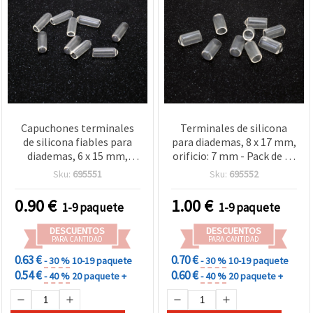
Capuchones terminales
Terminales de silicona
de silicona fiables para
para diademas, 8 x 17 mm,
diademas, 6 x 15 mm,
orificio: 7 mm - Pack de 20
orificio de 4 mm - Pack de
uds
Sku:
695551
Sku:
695552
20
0.90
€
1.00
€
1-9 paquete
1-9 paquete
DESCUENTOS
DESCUENTOS
PARA CANTIDAD
PARA CANTIDAD
0.63 €
0.70 €
- 30 %
10-19 paquete
- 30 %
10-19 paquete
0.54 €
0.60 €
- 40 %
20 paquete +
- 40 %
20 paquete +