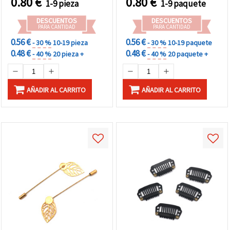
0.80
€
0.80
€
1-9 pieza
1-9 paquete
DESCUENTOS
DESCUENTOS
PARA CANTIDAD
PARA CANTIDAD
0.56 €
0.56 €
- 30 %
10-19 pieza
- 30 %
10-19 paquete
0.48 €
0.48 €
- 40 %
20 pieza +
- 40 %
20 paquete +
AÑADIR AL CARRITO
AÑADIR AL CARRITO