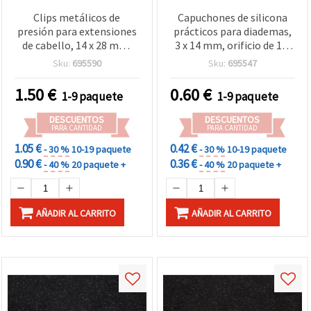
Clips metálicos de
Capuchones de silicona
presión para extensiones
prácticos para diademas,
de cabello, 14 x 28 mm,
3 x 14 mm, orificio de 1,5
negro - Pack de 10 uds.
mm – Pack de 20
Sku:
695590
Sku:
695547
1.50
€
0.60
€
1-9 paquete
1-9 paquete
DESCUENTOS
DESCUENTOS
PARA CANTIDAD
PARA CANTIDAD
1.05 €
0.42 €
- 30 %
10-19 paquete
- 30 %
10-19 paquete
0.90 €
0.36 €
- 40 %
20 paquete +
- 40 %
20 paquete +
AÑADIR AL CARRITO
AÑADIR AL CARRITO