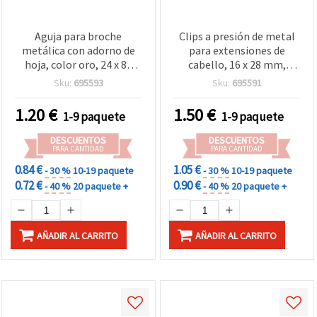
Aguja para broche
Clips a presión de metal
metálica con adorno de
para extensiones de
hoja, color oro, 24 x 83
cabello, 16 x 28 mm,
mm - 4 uds.
negro - Pack de 10
Sku:
695593
Sku:
695591
1.20
€
1.50
€
1-9 paquete
1-9 paquete
DESCUENTOS
DESCUENTOS
PARA CANTIDAD
PARA CANTIDAD
0.84 €
1.05 €
- 30 %
10-19 paquete
- 30 %
10-19 paquete
0.72 €
0.90 €
- 40 %
20 paquete +
- 40 %
20 paquete +
AÑADIR AL CARRITO
AÑADIR AL CARRITO