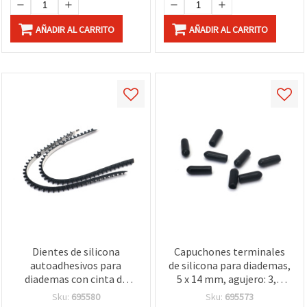
AÑADIR AL CARRITO
AÑADIR AL CARRITO
Dientes de silicona
Capuchones terminales
autoadhesivos para
de silicona para diademas,
diademas con cinta de
5 x 14 mm, agujero: 3,8
doble cara, 5 x 17,5 x 3
mm, negro - Pack de 20
Sku:
695580
Sku:
695573
mm, negro, 2 uds.
uds.