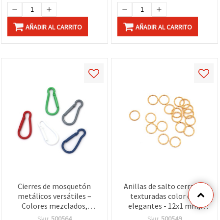
AÑADIR AL CARRITO
AÑADIR AL CARRITO
Cierres de mosquetón
Anillas de salto cerradas
metálicos versátiles –
texturadas color oro
Colores mezclados,
elegantes - 12x1 mm,
46x22x3 mm, Set de 5 para
pack de 50 para bisutería
Sku:
500564
Sku:
500549