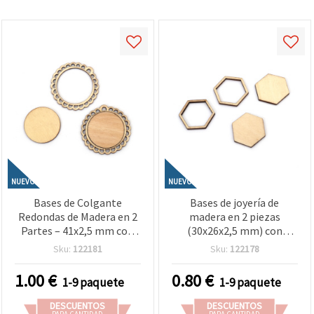
NUEVO
NUEVO
Bases de Colgante
Bases de joyería de
Redondas de Madera en 2
madera en 2 piezas
Partes – 41x2,5 mm con
(30x26x2,5 mm) con
Marco 56x2,5 mm y
interior 25x22 mm – Pack
Sku:
122181
Sku:
122178
Agujero 4x3 mm – Pack de
de 5 unidades para
5 Unidades
manualidades y bisutería
1.00
€
0.80
€
1-9 paquete
1-9 paquete
DIY
DESCUENTOS
DESCUENTOS