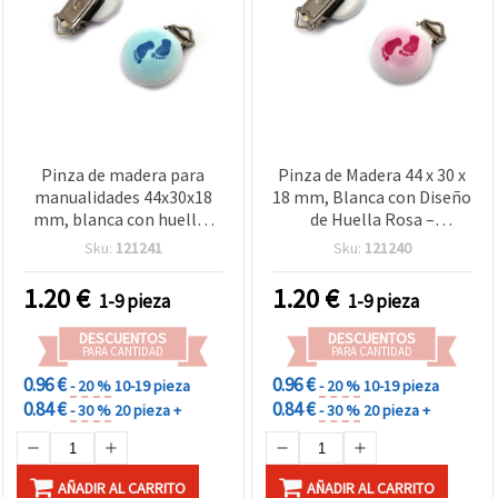
Pinza de madera para
Pinza de Madera 44 x 30 x
manualidades 44x30x18
18 mm, Blanca con Diseño
mm, blanca con huellas
de Huella Rosa –
de pies azules
Manualidades y
Sku:
121241
Sku:
121240
Scrapbooking
1.20
€
1.20
€
1-9 pieza
1-9 pieza
DESCUENTOS
DESCUENTOS
PARA CANTIDAD
PARA CANTIDAD
0.96 €
0.96 €
- 20 %
10-19 pieza
- 20 %
10-19 pieza
0.84 €
0.84 €
- 30 %
20 pieza +
- 30 %
20 pieza +
AÑADIR AL CARRITO
AÑADIR AL CARRITO