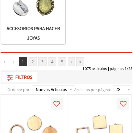
ACCESORIOS PARA HACER
JOYAS
«
‹
1
2
3
4
5
›
»
1075 artículos | páginas 1/23
FILTROS
Ordenar por:
Artículos por página: