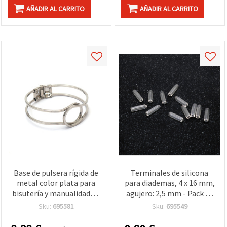
AÑADIR AL CARRITO
AÑADIR AL CARRITO
Base de pulsera rígida de
Terminales de silicona
metal color plata para
para diademas, 4 x 16 mm,
bisutería y manualidades,
agujero: 2,5 mm - Pack de
55x60 mm
20 uds
Sku:
695581
Sku:
695549