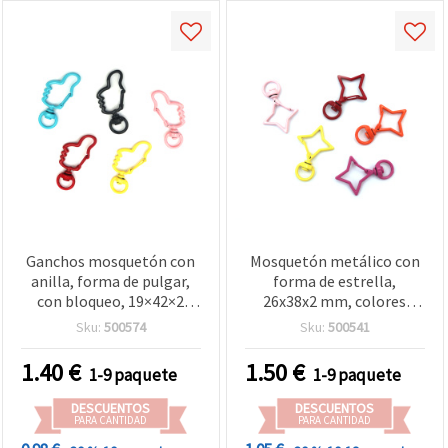
Ganchos mosquetón con
Mosquetón metálico con
anilla, forma de pulgar,
forma de estrella,
con bloqueo, 19×42×2
26x38x2 mm, colores
mm, agujero interior
surtidos - 4 piezas
Sku:
500574
Sku:
500541
10×25 mm, colores
surtidos – 5 uds
1.40
€
1.50
€
1-9 paquete
1-9 paquete
DESCUENTOS
DESCUENTOS
PARA CANTIDAD
PARA CANTIDAD