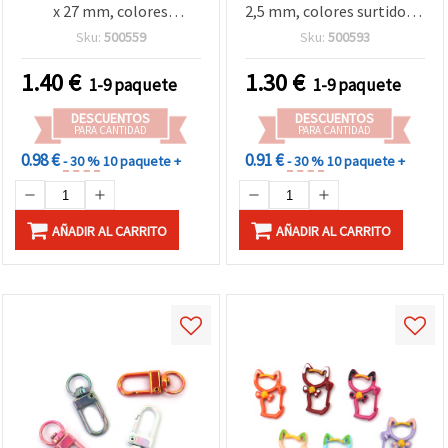
x 27 mm, colores
2,5 mm, colores surtidos –
mezclados - 4 piezas
2 piezas
Sku:
500559
Sku:
500593
1.40
€
1.30
€
1-9 paquete
1-9 paquete
DESCUENTOS
DESCUENTOS
PARA CANTIDAD
PARA CANTIDAD
0.98 €
0.91 €
- 30 %
10 paquete +
- 30 %
10 paquete +
AÑADIR AL CARRITO
AÑADIR AL CARRITO