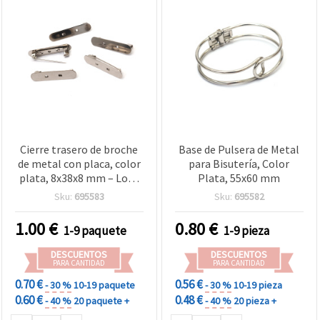
Cierre trasero de broche
Base de Pulsera de Metal
de metal con placa, color
para Bisutería, Color
plata, 8x38x8 mm – Lote
Plata, 55x60 mm
de 5 piezas
Sku:
695583
Sku:
695582
1.00
€
0.80
€
1-9 paquete
1-9 pieza
DESCUENTOS
DESCUENTOS
PARA CANTIDAD
PARA CANTIDAD
0.70 €
0.56 €
- 30 %
10-19 paquete
- 30 %
10-19 pieza
0.60 €
0.48 €
- 40 %
20 paquete +
- 40 %
20 pieza +