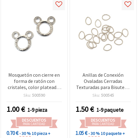
Mosquetón con cierre en
Anillas de Conexión
forma de ratón con
Ovaladas Cerradas
cristales, color plateado,
Texturadas para Bisutería
38x35x4 mm, para
y Manualidades, 14x18x1
Sku:
500590
Sku:
500545
bisutería y manualidades
mm, Color Plata – 50 uds.
1.00
€
1.50
€
1-9 pieza
1-9 paquete
DESCUENTOS
DESCUENTOS
PARA CANTIDAD
PARA CANTIDAD
0.70 €
1.05 €
- 30 %
10 pieza +
- 30 %
10 paquete +