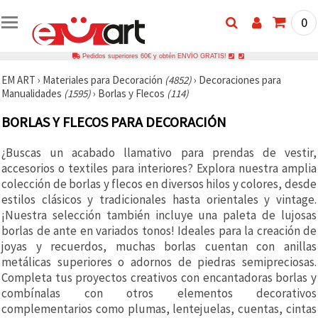
0
Pedidos superiores 60€ y obtén ENVÍO GRATIS!
EM ART
›
Materiales para Decoración
(4852)
›
Decoraciones para
Manualidades
(1595)
›
Borlas y Flecos
(114)
BORLAS Y FLECOS PARA DECORACIÓN
¿Buscas un acabado llamativo para prendas de vestir,
accesorios o textiles para interiores? Explora nuestra amplia
colección de borlas y flecos en diversos hilos y colores, desde
estilos clásicos y tradicionales hasta orientales y vintage.
¡Nuestra selección también incluye una paleta de lujosas
borlas de ante en variados tonos! Ideales para la creación de
joyas y recuerdos, muchas borlas cuentan con anillas
metálicas superiores o adornos de piedras semipreciosas.
Completa tus proyectos creativos con encantadoras borlas y
combínalas con otros elementos decorativos
complementarios como plumas, lentejuelas, cuentas, cintas