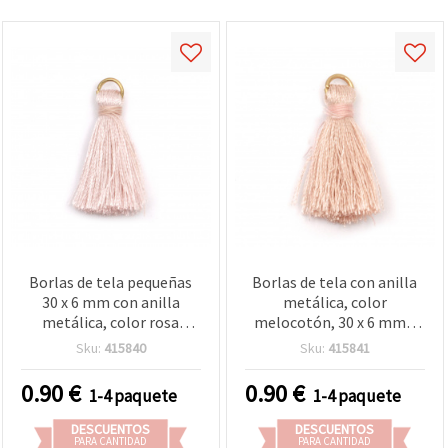
Borlas de tela pequeñas
Borlas de tela con anilla
30 x 6 mm con anilla
metálica, color
metálica, color rosa
melocotón, 30 x 6 mm -
ceniza - 10 piezas, para
10 uds, mini colgantes de
Sku:
415840
Sku:
415841
bisutería, pendientes,
borla pastel para
llaveros, scrapbooking y
bisutería, llaveros y
0.90
€
0.90
€
1-4 paquete
1-4 paquete
manualidades boho DIY
manualidades DIY
DESCUENTOS
DESCUENTOS
PARA CANTIDAD
PARA CANTIDAD