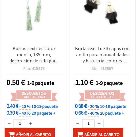
Borlas textiles color
Borla textil de 3 capas con
menta, 135 mm,
anilla para manualidades
decoración de tela para
y bisutería, colores
manualidades DIY, 5 uds.
blanco, gris y negro,
Sku:
415878
Sku:
415887
43~50 x 14~24 mm - 2 uds
0.50
€
1.10
€
1-9 paquete
1-9 paquete
DESCUENTOS
DESCUENTOS
PARA CANTIDAD
PARA CANTIDAD
0.40 €
0.88 €
- 20 %
10-19 paquete
- 20 %
10-19 paquete
0.30 €
0.66 €
- 40 %
20 paquete +
- 40 %
20 paquete +
AÑADIR AL CARRITO
AÑADIR AL CARRITO