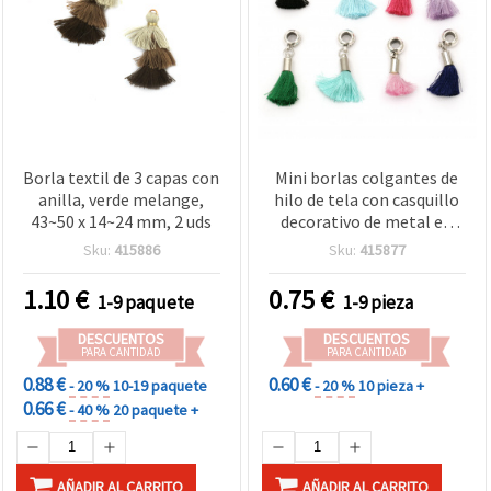
Borla textil de 3 capas con
Mini borlas colgantes de
anilla, verde melange,
hilo de tela con casquillo
43~50 x 14~24 mm, 2 uds
decorativo de metal en
tono plata y anilla, 39-40
Sku:
415886
Sku:
415877
mm, colores mixtos
1.10
€
0.75
€
1-9 paquete
1-9 pieza
DESCUENTOS
DESCUENTOS
PARA CANTIDAD
PARA CANTIDAD
0.88 €
0.60 €
- 20 %
10-19 paquete
- 20 %
10 pieza +
0.66 €
- 40 %
20 paquete +
AÑADIR AL CARRITO
AÑADIR AL CARRITO