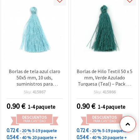
Borlas de tela azul claro
Borlas de Hilo Textil 50 x 5
50x5 mm, 10 uds,
mm, Verde Azulado
suministros para
Turquesa (Teal) – Pack de
manualidades DIY:
10, para Bisutería, DIY,
Sku:
415867
Sku:
415866
bisutería, llaveros,
Llaveros y Decoración del
marcapáginas y
Hogar
0.90
€
0.90
€
1-4 paquete
1-4 paquete
decoración
DESCUENTOS
DESCUENTOS
PARA CANTIDAD
PARA CANTIDAD
0.72 €
0.72 €
- 20 %
5-19 paquete
- 20 %
5-19 paquete
0.54 €
0.54 €
- 40 %
20 paquete +
- 40 %
20 paquete +