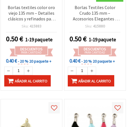
Borlas textiles color oro
Borlas Textiles Color
viejo 135 mm – Detalles
Crudo 135 mm –
clásicos y refinados para
Accesorios Elegantes y
manualidades y
Suaves para
Sku:
415883
Sku:
415880
scrapbooking con
Manualidades, Decoración
encanto vintage en tus
y Proyectos DIY
0.50
€
0.50
€
1-19 paquete
1-19 paquete
creaciones hechas a mano
DESCUENTOS
DESCUENTOS
PARA CANTIDAD
PARA CANTIDAD
0.40 €
0.40 €
- 20 %
20 paquete +
- 20 %
20 paquete +
AÑADIR AL CARRITO
AÑADIR AL CARRITO