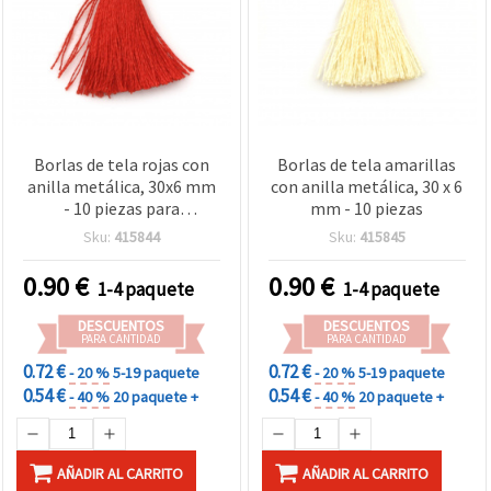
Borlas de tela rojas con
Borlas de tela amarillas
anilla metálica, 30x6 mm
con anilla metálica, 30 x 6
- 10 piezas para
mm - 10 piezas
manualidades y bisutería
Sku:
415844
Sku:
415845
0.90
€
0.90
€
1-4 paquete
1-4 paquete
DESCUENTOS
DESCUENTOS
PARA CANTIDAD
PARA CANTIDAD
0.72 €
0.72 €
- 20 %
5-19 paquete
- 20 %
5-19 paquete
0.54 €
0.54 €
- 40 %
20 paquete +
- 40 %
20 paquete +
AÑADIR AL CARRITO
AÑADIR AL CARRITO