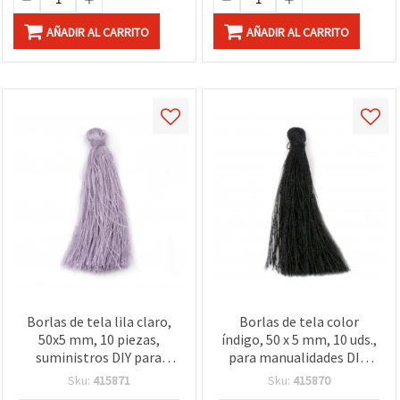
AÑADIR AL CARRITO
AÑADIR AL CARRITO
Borlas de tela lila claro,
Borlas de tela color
50x5 mm, 10 piezas,
índigo, 50 x 5 mm, 10 uds.,
suministros DIY para
para manualidades DIY:
bisutería, llaveros,
bisutería, llaveros,
Sku:
415871
Sku:
415870
marcapáginas y
marcapáginas y