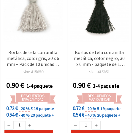
Borlas de tela con anilla
Borlas de tela con anilla
metálica, color gris, 30 x 6
metálica, color negro, 30
mm – Pack de 10 unidades
x 6 mm - paquete de 10
para manualidades y
unidades para
Sku:
415850
Sku:
415851
bisutería
manualidades y bisutería
0.90
€
0.90
€
1-4 paquete
1-4 paquete
DESCUENTOS
DESCUENTOS
PARA CANTIDAD
PARA CANTIDAD
0.72 €
0.72 €
- 20 %
5-19 paquete
- 20 %
5-19 paquete
0.54 €
0.54 €
- 40 %
20 paquete +
- 40 %
20 paquete +