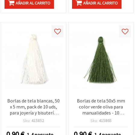
AÑADIR AL CARRITO
AÑADIR AL CARRITO
Borlas de tela blancas, 50
Borlas de tela 50x5 mm
x 5 mm, pack de 10 uds,
color verde oliva para
para joyería y bisutería:
manualidades - 10
pendientes, llaveros,
unidades
Sku:
415852
Sku:
415865
marcapáginas y
decoración DIY
0.90
€
0.90
€
1-4 paquete
1-4 paquete