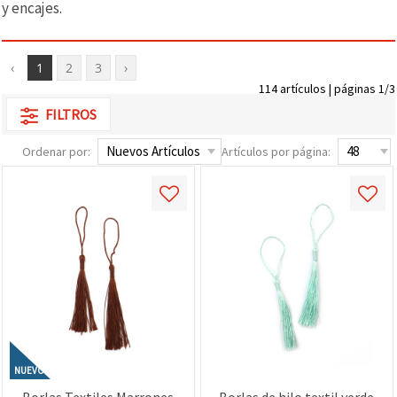
y encajes.
‹
1
2
3
›
114 artículos | páginas 1/3
FILTROS
Ordenar por:
Artículos por página:
NUEVO
Borlas Textiles Marrones
Borlas de hilo textil verde