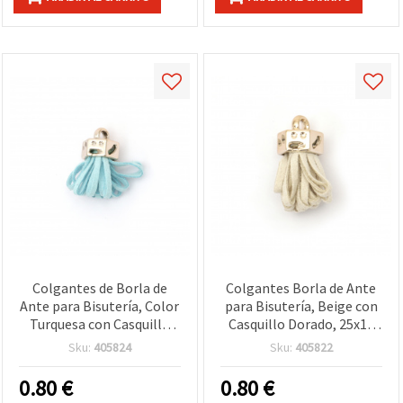
Colgantes de Borla de
Colgantes Borla de Ante
Ante para Bisutería, Color
para Bisutería, Beige con
Turquesa con Casquillo
Casquillo Dorado, 25x11
Dorado, 25x11 mm,
mm, Agujero 3 mm - 2 uds.
Sku:
405824
Sku:
405822
Agujero 3 mm - Pack de 2
0.80
€
0.80
€