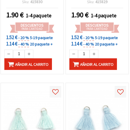
Sku:
415830
Sku:
415829
mm, con anilla metálica,
20 unidades
1.90
€
1.90
€
1-4 paquete
1-4 paquete
DESCUENTOS
DESCUENTOS
PARA CANTIDAD
PARA CANTIDAD
1.52 €
1.52 €
- 20 %
5-19 paquete
- 20 %
5-19 paquete
1.14 €
1.14 €
- 40 %
20 paquete +
- 40 %
20 paquete +
AÑADIR AL CARRITO
AÑADIR AL CARRITO