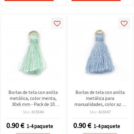
Borlas de tela con anilla
Borlas de tela con anilla
metálica, color menta,
metálica para
30x6 mm - Pack de 10
manualidades, color azul,
unidades para
30 x 6 mm - 10 unidades
Sku:
415846
Sku:
415847
manualidades y bisutería
0.90
€
0.90
€
1-4 paquete
1-4 paquete