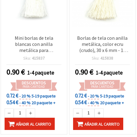
Mini borlas de tela
Borlas de tela con anilla
blancas con anilla
metálica, color ecru
metálica para
(crudo), 30 x 6 mm - 10
manualidades y bisutería,
uds., decorativas para
Sku:
415837
Sku:
415838
30x6 mm, 10 uds
bisutería, joyería y
manualidades DIY
0.90
€
0.90
€
1-4 paquete
1-4 paquete
DESCUENTOS
DESCUENTOS
PARA CANTIDAD
PARA CANTIDAD
0.72 €
0.72 €
- 20 %
5-19 paquete
- 20 %
5-19 paquete
0.54 €
0.54 €
- 40 %
20 paquete +
- 40 %
20 paquete +
AÑADIR AL CARRITO
AÑADIR AL CARRITO