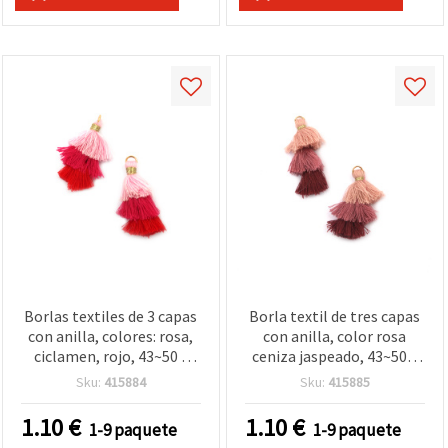
Borlas textiles de 3 capas
Borla textil de tres capas
con anilla, colores: rosa,
con anilla, color rosa
ciclamen, rojo, 43~50 x
ceniza jaspeado, 43~50 x
14~24 mm - 2 uds.
14~24 mm, accesorios
Sku:
415884
Sku:
415885
para manualidades y
decoración DIY, 2 piezas
1.10
€
1.10
€
1-9 paquete
1-9 paquete