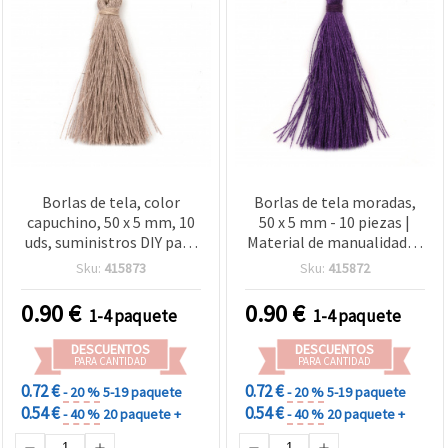
Borlas de tela, color
Borlas de tela moradas,
capuchino, 50 x 5 mm, 10
50 x 5 mm - 10 piezas |
uds, suministros DIY para
Material de manualidades
manualidades, bisutería,
DIY para bisutería,
Sku:
415873
Sku:
415872
llaveros, marcapáginas y
llaveros, marcapáginas y
decoración
decoración
0.90
€
0.90
€
1-4 paquete
1-4 paquete
DESCUENTOS
DESCUENTOS
PARA CANTIDAD
PARA CANTIDAD
0.72 €
0.72 €
- 20 %
5-19 paquete
- 20 %
5-19 paquete
0.54 €
0.54 €
- 40 %
20 paquete +
- 40 %
20 paquete +