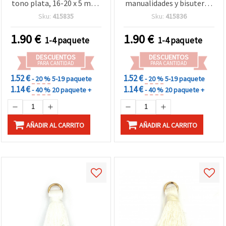
tono plata, 16-20 x 5 mm,
manualidades y bisutería,
pack de 20 piezas para
16~20 x 5 mm, pack de 20
Sku:
415835
Sku:
415836
bisutería y manualidades
uds
DIY
1.90
€
1.90
€
1-4 paquete
1-4 paquete
DESCUENTOS
DESCUENTOS
PARA CANTIDAD
PARA CANTIDAD
1.52 €
1.52 €
- 20 %
5-19 paquete
- 20 %
5-19 paquete
1.14 €
1.14 €
- 40 %
20 paquete +
- 40 %
20 paquete +
AÑADIR AL CARRITO
AÑADIR AL CARRITO