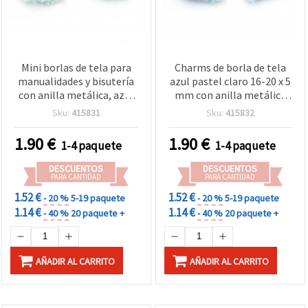
Mini borlas de tela para
Charms de borla de tela
manualidades y bisutería
azul pastel claro 16-20 x 5
con anilla metálica, azul
mm con anilla metálica
claro, 16~20x5 mm - 20
en tono plata, mini borlas
Sku:
415831
Sku:
415832
piezas
de hilo para bisutería DIY y
manualidades, pack de 20
1.90
€
1.90
€
1-4 paquete
1-4 paquete
DESCUENTOS
DESCUENTOS
PARA CANTIDAD
PARA CANTIDAD
1.52 €
1.52 €
- 20 %
5-19 paquete
- 20 %
5-19 paquete
1.14 €
1.14 €
- 40 %
20 paquete +
- 40 %
20 paquete +
AÑADIR AL CARRITO
AÑADIR AL CARRITO