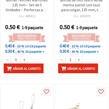
135 mm – Set de 5
menta pastel con lazo
Unidades – Perfectas para
para colgar, 135 mm, set
Decoración del Hogar,
de 5 para decoración y
Sku:
405811
Sku:
415879
Bisutería y Manualidades
manualidades
Creativas
0.50
€
0.50
€
1-9 paquete
1-9 paquete
DESCUENTOS
DESCUENTOS
PARA CANTIDAD
PARA CANTIDAD
0.40 €
0.40 €
- 20 %
10-19 paquete
- 20 %
10-19 paquete
0.30 €
0.30 €
- 40 %
20 paquete +
- 40 %
20 paquete +
AÑADIR AL CARRITO
AÑADIR AL CARRITO