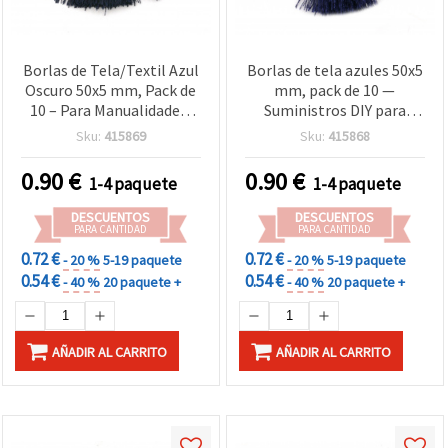
Borlas de Tela/Textil Azul
Borlas de tela azules 50x5
Oscuro 50x5 mm, Pack de
mm, pack de 10 —
10 – Para Manualidades,
Suministros DIY para
Bisutería DIY, Llaveros,
manualidades, bisutería,
Sku:
415869
Sku:
415868
Marcapáginas y
llaveros, marcapáginas y
Decoración del Hogar
decoración
0.90
€
0.90
€
1-4 paquete
1-4 paquete
DESCUENTOS
DESCUENTOS
PARA CANTIDAD
PARA CANTIDAD
0.72 €
0.72 €
- 20 %
5-19 paquete
- 20 %
5-19 paquete
0.54 €
0.54 €
- 40 %
20 paquete +
- 40 %
20 paquete +
AÑADIR AL CARRITO
AÑADIR AL CARRITO