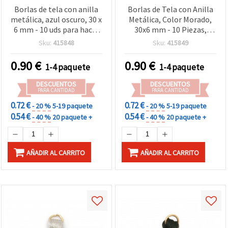
Borlas de tela con anilla
Borlas de Tela con Anilla
metálica, azul oscuro, 30 x
Metálica, Color Morado,
6 mm - 10 uds para hacer
30x6 mm - 10 Piezas,
bisutería y manualidades
Borlas Pequeñas para
Sku:
415848
Sku:
415849
DIY
Bisutería, Pendientes,
Llaveros, Scrapbooking y
0.90
€
0.90
€
1-4 paquete
1-4 paquete
Manualidades Boho DIY
DESCUENTOS
DESCUENTOS
PARA CANTIDAD
PARA CANTIDAD
0.72 €
0.72 €
- 20 %
5-19 paquete
- 20 %
5-19 paquete
0.54 €
0.54 €
- 40 %
20 paquete +
- 40 %
20 paquete +
AÑADIR AL CARRITO
AÑADIR AL CARRITO