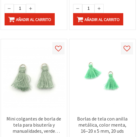
AÑADIR AL CARRITO
AÑADIR AL CARRITO
Mini colgantes de borla de
Borlas de tela con anilla
tela para bisutería y
metálica, color menta,
manualidades, verde
16–20 x 5 mm, 20 uds
salvia pálido, 16–20 x 5