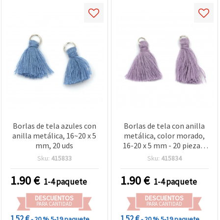
Borlas de tela azules con
Borlas de tela con anilla
anilla metálica, 16~20 x 5
metálica, color morado,
mm, 20 uds
16-20 x 5 mm - 20 piezas,
borlas pequeñas para
Sku:
415833
Sku:
415834
bisutería, pendientes,
llaveros, scrapbooking y
1.90
€
1.90
€
1-4 paquete
1-4 paquete
manualidades boho DIY
DESCUENTOS
DESCUENTOS
PARA CANTIDAD
PARA CANTIDAD
1.52 €
1.52 €
- 20 %
5-19 paquete
- 20 %
5-19 paquete