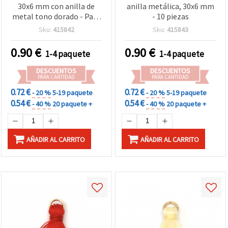
30x6 mm con anilla de
anilla metálica, 30x6 mm
metal tono dorado - Pack
- 10 piezas
de 10, mini colgantes
Sku:
415842
Sku:
415843
borla pastel para
bisutería, llaveros y
0.90
€
0.90
€
1-4 paquete
1-4 paquete
manualidades DIY
DESCUENTOS
DESCUENTOS
PARA CANTIDAD
PARA CANTIDAD
0.72 €
0.72 €
- 20 %
5-19 paquete
- 20 %
5-19 paquete
0.54 €
0.54 €
- 40 %
20 paquete +
- 40 %
20 paquete +
AÑADIR AL CARRITO
AÑADIR AL CARRITO