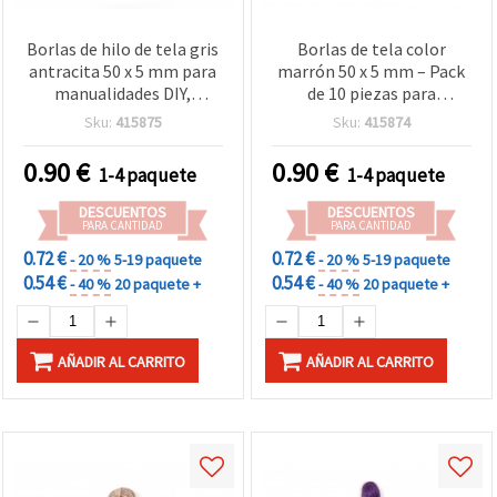
Borlas de hilo de tela gris
Borlas de tela color
antracita 50 x 5 mm para
marrón 50 x 5 mm – Pack
manualidades DIY,
de 10 piezas para
bisutería, llaveros y
manualidades y bisutería
Sku:
415875
Sku:
415874
decoración del hogar —
Pack de 10
0.90
€
0.90
€
1-4 paquete
1-4 paquete
DESCUENTOS
DESCUENTOS
PARA CANTIDAD
PARA CANTIDAD
0.72 €
0.72 €
- 20 %
5-19 paquete
- 20 %
5-19 paquete
0.54 €
0.54 €
- 40 %
20 paquete +
- 40 %
20 paquete +
AÑADIR AL CARRITO
AÑADIR AL CARRITO