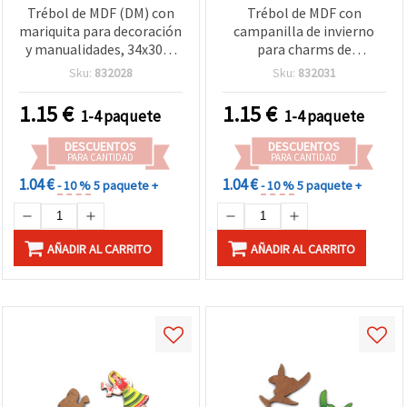
Trébol de MDF (DM) con
Trébol de MDF con
mariquita para decoración
campanilla de invierno
y manualidades, 34x30x3
para charms de
mm - Pack de 5
Martenitsa, 37x35x3 mm,
Sku:
832028
Sku:
832031
agujero 4x2 mm - 5 uds.
1.15
€
1.15
€
1-4 paquete
1-4 paquete
DESCUENTOS
DESCUENTOS
PARA CANTIDAD
PARA CANTIDAD
1.04 €
1.04 €
- 10 %
5 paquete +
- 10 %
5 paquete +
AÑADIR AL CARRITO
AÑADIR AL CARRITO