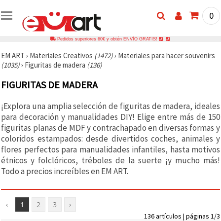
0
Pedidos superiores 60€ y obtén ENVÍO GRATIS!
EM ART
›
Materiales Creativos
(1472)
›
Materiales para hacer souvenirs
(1035)
›
Figuritas de madera
(136)
FIGURITAS DE MADERA
¡Explora una amplia selección de figuritas de madera, ideales
para decoración y manualidades DIY! Elige entre más de 150
figuritas planas de MDF y contrachapado en diversas formas y
coloridos estampados: desde divertidos coches, animales y
flores perfectos para manualidades infantiles, hasta motivos
étnicos y folclóricos, tréboles de la suerte ¡y mucho más!
Todo a precios increíbles en EM ART.
‹
1
2
3
›
136 artículos | páginas 1/3