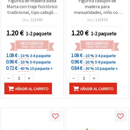
Figurita de madera Baba
Figurita cabujón de
Marta con traje folclórico
madera para
tradicional, tipo cabujón,
manualidades, niño con
22x42x2 mm, para
traje folclórico, 23 x 44 x 2
Sku:
121890
Sku:
121874
manualidades - 10 piezas
mm - 10 piezas
1.20
€
1.20
€
1-2 paquete
1-2 paquete
DESCUENTOS
DESCUENTOS
PARA CANTIDAD
PARA CANTIDAD
1.08 €
1.08 €
- 10 %
3-4 paquete
- 10 %
3-4 paquete
0.96 €
0.96 €
- 20 %
5-9 paquete
- 20 %
5-9 paquete
0.72 €
0.84 €
- 40 %
10 paquete +
- 30 %
10 paquete +
AÑADIR AL CARRITO
AÑADIR AL CARRITO