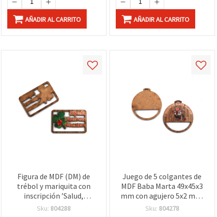
AÑADIR AL CARRITO
AÑADIR AL CARRITO
Figura de MDF (DM) de
Juego de 5 colgantes de
trébol y mariquita con
MDF Baba Marta 49x45x3
inscripción ’Salud,
mm con agujero 5x2 mm,
Felicidad, Suerte’, 33x50x3
diseño Martenitsa rojo y
Sku:
804288
Sku:
804278
mm - Pack de 5
blanco, para