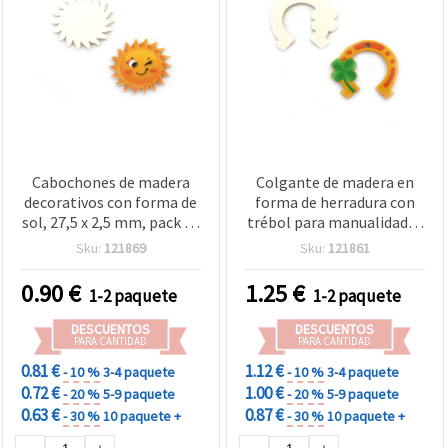
Cabochones de madera
Colgante de madera en
decorativos con forma de
forma de herradura con
sol, 27,5 x 2,5 mm, pack de
trébol para manualidades
10 uds., para decoración,
y bisutería, 26x30x2 mm,
Sku:
121869
Sku:
121861
scrapbooking y proyectos
agujero: 2 mm - pack de 10
de manualidades
uds.
0.90
€
1.25
€
1-2 paquete
1-2 paquete
DESCUENTOS
DESCUENTOS
PARA CANTIDAD
PARA CANTIDAD
0.81 €
1.12 €
- 10 %
3-4 paquete
- 10 %
3-4 paquete
0.72 €
1.00 €
- 20 %
5-9 paquete
- 20 %
5-9 paquete
0.63 €
0.87 €
- 30 %
10 paquete +
- 30 %
10 paquete +