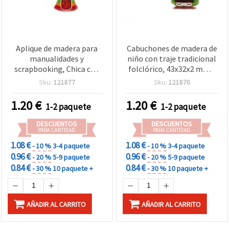
Aplique de madera para
Cabuchones de madera de
manualidades y
niño con traje tradicional
scrapbooking, Chica con
folclórico, 43x32x2 mm –
traje tradicional, 24x44x2
perfectos para
Sku:
121877
Sku:
121876
mm - 10 piezas
manualidades,
scrapbooking y
1.20
€
1.20
€
1-2 paquete
1-2 paquete
decoración cultural,
surtido mixto, pack de 10
DESCUENTOS
DESCUENTOS
uds
PARA CANTIDAD
PARA CANTIDAD
1.08 €
1.08 €
- 10 %
3-4 paquete
- 10 %
3-4 paquete
0.96 €
0.96 €
- 20 %
5-9 paquete
- 20 %
5-9 paquete
0.84 €
0.84 €
- 30 %
10 paquete +
- 30 %
10 paquete +
AÑADIR AL CARRITO
AÑADIR AL CARRITO