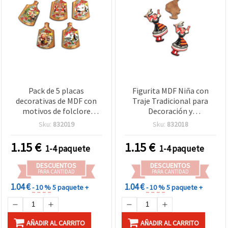
Pack de 5 placas
Figurita MDF Niña con
decorativas de MDF con
Traje Tradicional para
motivos de folclore
Decoración y
búlgaro, diseños surtidos,
Manualidades, 47x25x3
Sku:
832019
Sku:
832018
39x26x3 mm, para
mm – 5 Piezas
manualidades
1.15
€
1.15
€
1-4 paquete
1-4 paquete
DESCUENTOS
DESCUENTOS
PARA CANTIDAD
PARA CANTIDAD
1.04 €
1.04 €
- 10 %
5 paquete +
- 10 %
5 paquete +
AÑADIR AL CARRITO
AÑADIR AL CARRITO