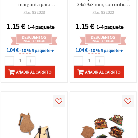
margarita para
34x29x3 mm, con orificio
manualidades, 40x23x3
de 2 mm - Pack de 5 piezas
Sku:
832023
Sku:
832022
mm - 5 uds
1.15
€
1.15
€
1-4 paquete
1-4 paquete
DESCUENTOS
DESCUENTOS
PARA CANTIDAD
PARA CANTIDAD
1.04 €
1.04 €
- 10 %
5 paquete +
- 10 %
5 paquete +
AÑADIR AL CARRITO
AÑADIR AL CARRITO