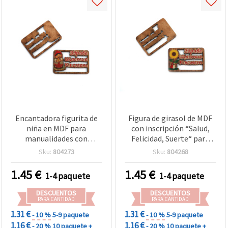
Encantadora figurita de
Figura de girasol de MDF
niña en MDF para
con inscripción “Salud,
manualidades con
Felicidad, Suerte“ para
inscripción “Salud,
manualidades, 33x50x3
Sku:
804273
Sku:
804268
Felicidad y Suerte“,
mm - Pack de 5 uds.
33x50x3 mm, Pack de 5
1.45
€
1.45
€
1-4 paquete
1-4 paquete
DESCUENTOS
DESCUENTOS
PARA CANTIDAD
PARA CANTIDAD
1.31 €
1.31 €
- 10 %
5-9 paquete
- 10 %
5-9 paquete
1.16 €
1.16 €
- 20 %
10 paquete +
- 20 %
10 paquete +