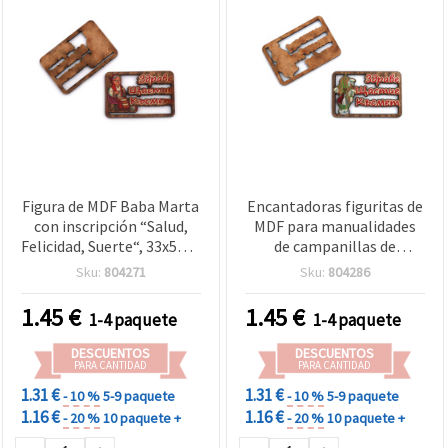
Figura de MDF Baba Marta
Encantadoras figuritas de
con inscripción “Salud,
MDF para manualidades
Felicidad, Suerte“, 33x50x3
de campanillas de
mm - Pack de 5 para
invierno con inscripción
Sku:
804271
Sku:
804286
manualidades
“Salud, Felicidad, Suerte”,
33x50x3 mm - Pack de 5
1.45
€
1.45
€
1-4 paquete
1-4 paquete
DESCUENTOS
DESCUENTOS
PARA CANTIDAD
PARA CANTIDAD
1.31 €
1.31 €
- 10 %
5-9 paquete
- 10 %
5-9 paquete
1.16 €
1.16 €
- 20 %
10 paquete +
- 20 %
10 paquete +