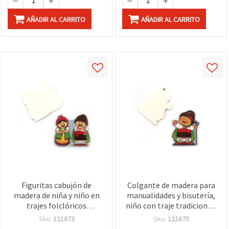
AÑADIR AL CARRITO
AÑADIR AL CARRITO
Figuritas cabujón de
Colgante de madera para
madera de niña y niño en
manualidades y bisutería,
trajes folclóricos
niño con traje tradicional,
tradicionales, 36 x 34 x 1,5
40 x 33 x 2 mm, agujero 2
Sku:
121873
Sku:
121875
mm, surtidas, para
mm - pack de 10 uds