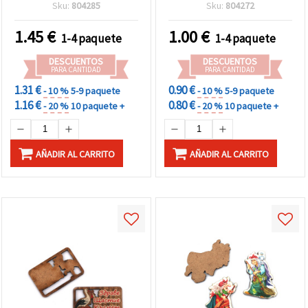
33×50×3 mm - Pack de 5
Sku:
804285
Sku:
804272
unidades para
manualidades
1.45
€
1.00
€
1-4 paquete
1-4 paquete
DESCUENTOS
DESCUENTOS
PARA CANTIDAD
PARA CANTIDAD
1.31 €
0.90 €
- 10 %
5-9 paquete
- 10 %
5-9 paquete
1.16 €
0.80 €
- 20 %
10 paquete +
- 20 %
10 paquete +
AÑADIR AL CARRITO
AÑADIR AL CARRITO