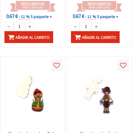
scrapbooking y tarjetería
decoración del hogar
DESCUENTOS
DESCUENTOS
PARA CANTIDAD
PARA CANTIDAD
0.67 €
0.67 €
- 11 %
5 paquete +
- 11 %
5 paquete +
AÑADIR AL CARRITO
AÑADIR AL CARRITO