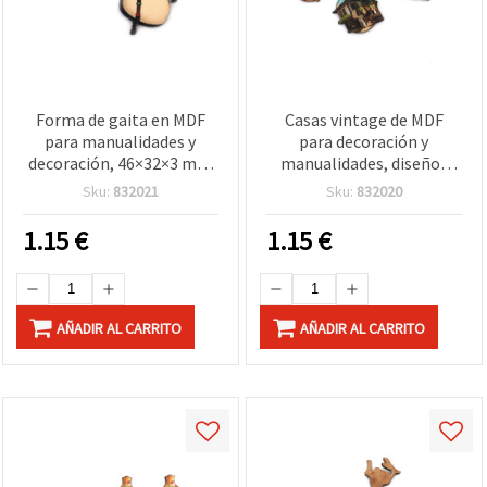
Forma de gaita en MDF
Casas vintage de MDF
para manualidades y
para decoración y
decoración, 46×32×3 mm
manualidades, diseños
– Pack de 5 unidades
mixtos, 26~33 x 35~39 mm
Sku:
832021
Sku:
832020
- 5 uds
1.15
€
1.15
€
AÑADIR AL CARRITO
AÑADIR AL CARRITO