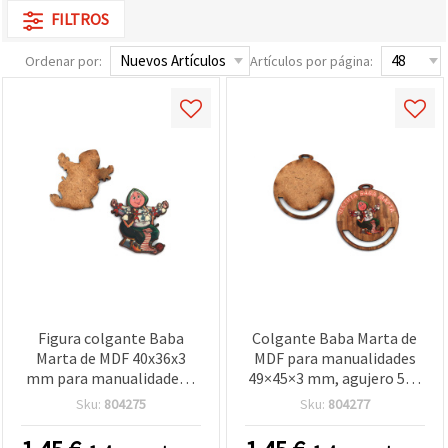
FILTROS
Ordenar por:
Artículos por página:
Figura colgante Baba
Colgante Baba Marta de
Marta de MDF 40x36x3
MDF para manualidades
mm para manualidades -
49×45×3 mm, agujero 5×2
10 piezas
mm – Pack de 5 piezas
Sku:
804275
Sku:
804277