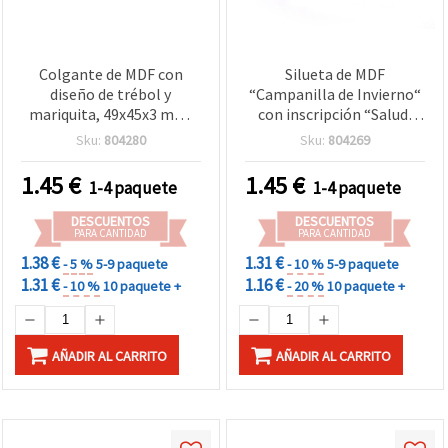
Colgante de MDF con
Silueta de MDF
diseño de trébol y
“Campanilla de Invierno“
mariquita, 49x45x3 mm,
con inscripción “Salud,
agujero 5x2 mm – Pack de
Felicidad, Suerte“ para
Sku:
804280
Sku:
804269
5
manualidades, 33 x 50 x 3
mm – Set de 5 piezas
1.45
€
1.45
€
1-4 paquete
1-4 paquete
DESCUENTOS
DESCUENTOS
PARA CANTIDAD
PARA CANTIDAD
1.38 €
1.31 €
- 5 %
5-9 paquete
- 10 %
5-9 paquete
1.31 €
1.16 €
- 10 %
10 paquete +
- 20 %
10 paquete +
AÑADIR AL CARRITO
AÑADIR AL CARRITO