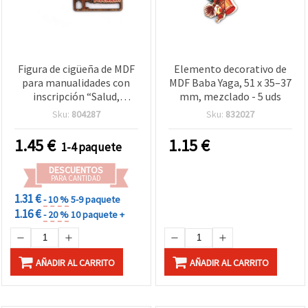
Figura de cigüeña de MDF
Elemento decorativo de
para manualidades con
MDF Baba Yaga, 51 x 35–37
inscripción “Salud,
mm, mezclado - 5 uds
Felicidad, Suerte“, 33x50x3
Sku:
804287
Sku:
832027
mm – Pack de 5
1.45
€
1.15
€
1-4 paquete
DESCUENTOS
PARA CANTIDAD
1.31 €
- 10 %
5-9 paquete
1.16 €
- 20 %
10 paquete +
AÑADIR AL CARRITO
AÑADIR AL CARRITO