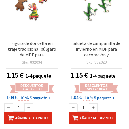
Figura de doncella en
Silueta de campanilla de
traje tradicional búlgaro
invierno en MDF para
de MDF para
decoración y
manualidades y
manualidades, 40x32x3
Sku:
832034
Sku:
832029
decoración, 43×26×3 mm -
mm - Pack de 5
5 uds.
1.15
€
1.15
€
1-4 paquete
1-4 paquete
DESCUENTOS
DESCUENTOS
PARA CANTIDAD
PARA CANTIDAD
1.04 €
1.04 €
- 10 %
5 paquete +
- 10 %
5 paquete +
AÑADIR AL CARRITO
AÑADIR AL CARRITO