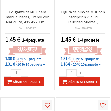
Colgante de MDF para
Figura de niño de MDF con
manualidades, Trébol con
inscripción «Salud,
Mariquita, 49 x 45 x 3 mm,
Felicidad, Suerte»,
Agujero 5 x 2 mm - Pack de
33x50x3 mm - Pack de 5
Sku:
804279
Sku:
804270
5 uds.
para manualidades y
scrapbooking
1.45
€
1.45
€
1-4 paquete
1-4 paquete
DESCUENTOS
DESCUENTOS
PARA CANTIDAD
PARA CANTIDAD
1.38 €
1.31 €
- 5 %
5-9 paquete
- 10 %
5-9 paquete
1.31 €
1.16 €
- 10 %
10 paquete +
- 20 %
10 paquete +
AÑADIR AL CARRITO
AÑADIR AL CARRITO