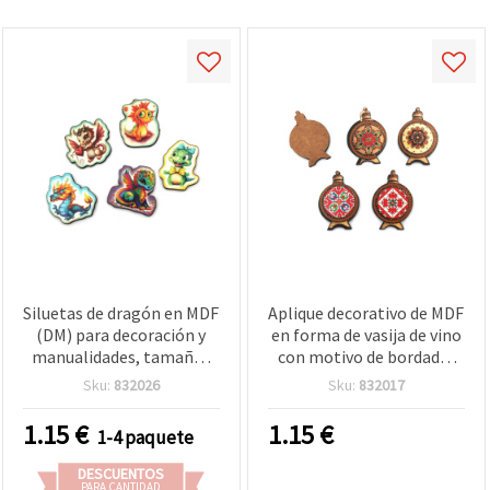
Siluetas de dragón en MDF
Aplique decorativo de MDF
(DM) para decoración y
en forma de vasija de vino
manualidades, tamaños
con motivo de bordado,
mixtos 36-39 x 31-38 mm
39x27x3 mm, MIX - 5 uds.
Sku:
832026
Sku:
832017
- Pack de 5
1.15
€
1.15
€
1-4 paquete
DESCUENTOS
PARA CANTIDAD