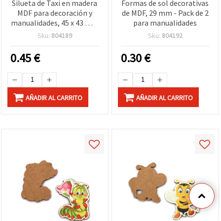
Silueta de Taxi en madera
Formas de sol decorativas
MDF para decoración y
de MDF, 29 mm - Pack de 2
manualidades, 45 x 43 mm
para manualidades
– Pack de 2
Sku:
804189
Sku:
804192
0.45
€
0.30
€
AÑADIR AL CARRITO
AÑADIR AL CARRITO