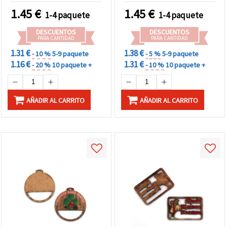
manualidades y bisutería
1.45
€
1.45
€
1-4 paquete
1-4 paquete
DESCUENTOS
DESCUENTOS
PARA CANTIDAD
PARA CANTIDAD
1.31 €
1.38 €
- 10 %
5-9 paquete
- 5 %
5-9 paquete
1.16 €
1.31 €
- 20 %
10 paquete +
- 10 %
10 paquete +
AÑADIR AL CARRITO
AÑADIR AL CARRITO