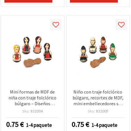
Mini formas de MDF de
Niño con traje folclórico
niña con traje folclórico
búlgaro, recortes de MDF,
búlgaro – Diseños
mini embellecedores sin
mezclados, 25x12x3 mm,
pintar, 25 x 11 x 3 mm,
Sku:
832004
Sku:
832005
Set de 5 | Adornos de
diseños mixtos, pack de 5
madera para decoración,
para manualidades DIY,
0.75
€
0.75
€
1-4 paquete
1-4 paquete
manualidades DIY,
scrapbooking y