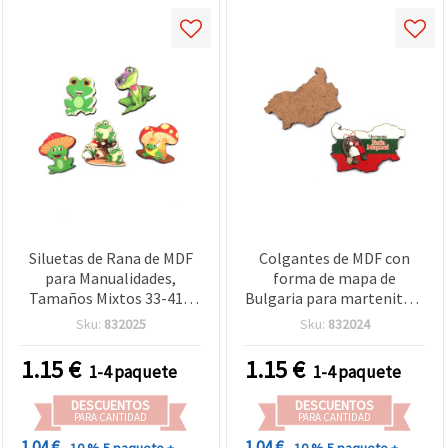
Siluetas de Rana de MDF
Colgantes de MDF con
para Manualidades,
forma de mapa de
Tamaños Mixtos 33-41 x
Bulgaria para martenitsi y
32-42 mm – Pack de 5
manualidades, diseño de
Sku:
832025
Sku:
832024
Unidades
la bandera tricolor de
Bulgaria, 50x33x3 mm - 5
1.15
€
1.15
€
1-4 paquete
1-4 paquete
piezas
DESCUENTOS
DESCUENTOS
PARA CANTIDAD
PARA CANTIDAD
1.04 €
1.04 €
- 10 %
5 paquete +
- 10 %
5 paquete +