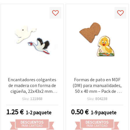
Encantadores colgantes
Formas de pato en MDF
de madera con forma de
(DM) para manualidades,
cigüeña, 22x43x2 mm,
50 x 40 mm – Pack de 2
agujero de 2 mm – Pack
piezas
Sku:
121868
Sku:
804238
surtido de 10 piezas
únicas para bisutería y
1.25
€
0.50
€
1-2 paquete
1-9 paquete
proyectos DIY de
manualidades
DESCUENTOS
DESCUENTOS
PARA CANTIDAD
PARA CANTIDAD