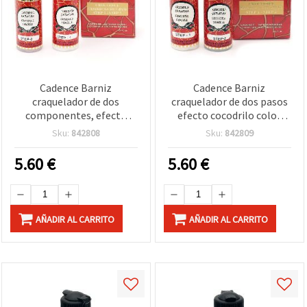
Cadence Barniz
Cadence Barniz
craquelador de dos
craquelador de dos pasos
componentes, efecto
efecto cocodrilo color
cocodrilo, color oro, 70 ml
plata 2 x 70 ml para
Sku:
842808
Sku:
842809
+ 70 ml
manualidades
5.60
€
5.60
€
AÑADIR AL CARRITO
AÑADIR AL CARRITO