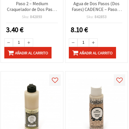
Paso 2 – Medium
Agua de Dos Pasos (Dos
Craquelador de Dos Pasos
Fases) CADENCE – Paso 1:
70 ml para Decoupage,
Capa Base, 250 ml, para
Sku:
842893
Sku:
842853
Mixed Media y
manualidades DIY,
Manualidades DIY – Capa
decoupage, madera,
3.40
€
8.10
€
Final Efecto Telaraña
lienzo y muebles
para Madera, Vidrio,
Lienzo y más
AÑADIR AL CARRITO
AÑADIR AL CARRITO