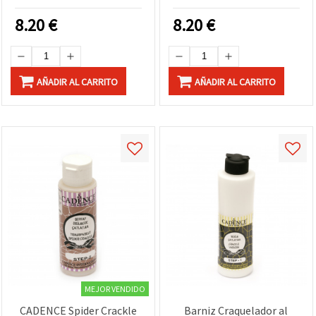
1 Base para Decoupage en
Decoración de Huevos y
Madera, Vidrio y Cerámica
Decoupage, Efecto
8.20
€
8.20
€
Craquelado Vintage, 250
ml, para Manualidades y
Uso Profesional
AÑADIR AL CARRITO
AÑADIR AL CARRITO
MEJOR VENDIDO
CADENCE Spider Crackle
Barniz Craquelador al