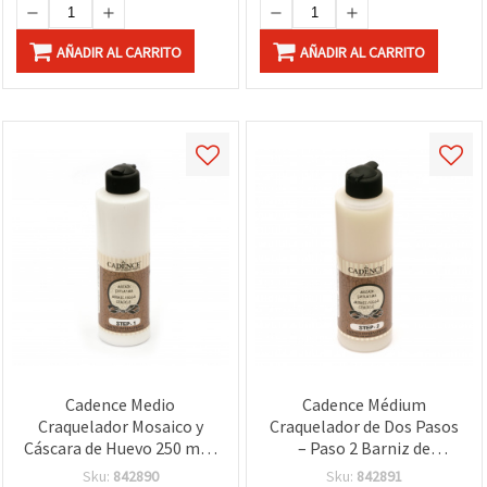
Cuarteado en Madera,
Lienzo, MDF y Papel
AÑADIR AL CARRITO
AÑADIR AL CARRITO
Cadence Medio
Cadence Médium
Craquelador Mosaico y
Craquelador de Dos Pasos
Cáscara de Huevo 250 ml –
– Paso 2 Barniz de
Sistema de 2 Pasos, PASO
Acabado para Mosaicos,
Sku:
842890
Sku:
842891