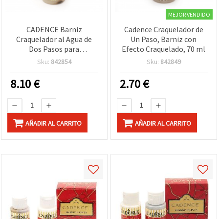
MEJOR VENDIDO
CADENCE Barniz
Cadence Craquelador de
Craquelador al Agua de
Un Paso, Barniz con
Dos Pasos para
Efecto Craquelado, 70 ml
Manualidades, 250 ml –
Sku:
842854
Sku:
842849
Paso N.º 2
8.10
€
2.70
€
AÑADIR AL CARRITO
AÑADIR AL CARRITO