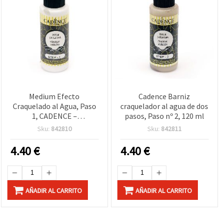
Medium Efecto
Cadence Barniz
Craquelado al Agua, Paso
craquelador al agua de dos
1, CADENCE –
pasos, Paso nº 2, 120 ml
Imprimación Base para
Sku:
842810
Sku:
842811
Mosaico y Decoración de
Huevos, Acabado Vintage,
4.40
€
4.40
€
120 ml
AÑADIR AL CARRITO
AÑADIR AL CARRITO