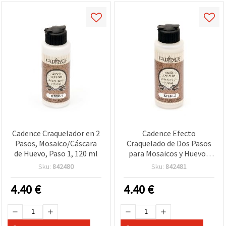
Cadence Craquelador en 2
Cadence Efecto
Pasos, Mosaico/Cáscara
Craquelado de Dos Pasos
de Huevo, Paso 1, 120 ml
para Mosaicos y Huevos
Decorativos, Paso 2, 120
Sku:
842480
Sku:
842481
ml
4.40
€
4.40
€