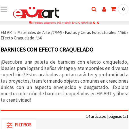
0
Pedidos superiores 60€ y obtén ENVÍO GRATIS!
EM ART
›
Materiales de Arte
(1544)
›
Pastas y Ceras Estructurales
(186)
›
Efecto Craquelado
(14)
BARNICES CON EFECTO CRAQUELADO
¡Descubre una paleta de barnices con efecto craquelado,
ideales para lograr diseños vintage y atemporales en diversas
superficies! Estos acabados aportan carácter y profundidad a
tus proyectos, transformando objetos comunes en creaciones
únicas con un aspecto envejecido y desgastado. ¡Explora
nuestra colección de barnices craquelados en EM ART y libera
tu creatividad!
14 artículos | páginas 1/1
FILTROS