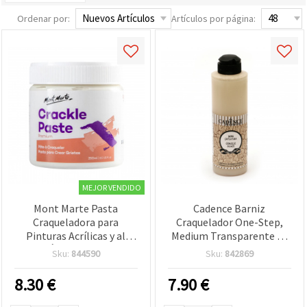
Ordenar por:
Artículos por página:
MEJOR VENDIDO
Mont Marte Pasta
Cadence Barniz
Craqueladora para
Craquelador One-Step,
Pinturas Acrílicas y al
Medium Transparente de
Óleo 250 ml
Acabado Craquelado para
Sku:
844590
Sku:
842869
Pintura Acrílica,
Decoupage y
8.30
€
7.90
€
Manualidades DIY, 250 ml
— Crea Efecto Vintage