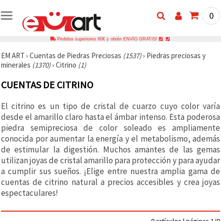
0
Pedidos superiores 60€ y obtén ENVÍO GRATIS!
EM ART
›
Cuentas de Piedras Preciosas
(1537)
›
Piedras preciosas y
minerales
(1370)
›
Citrino
(1)
CUENTAS DE CITRINO
El citrino es un tipo de cristal de cuarzo cuyo color varía
desde el amarillo claro hasta el ámbar intenso. Esta poderosa
piedra semipreciosa de color soleado es ampliamente
conocida por aumentar la energía y el metabolismo, además
de estimular la digestión. Muchos amantes de las gemas
utilizan joyas de cristal amarillo para protección y para ayudar
a cumplir sus sueños. ¡Elige entre nuestra amplia gama de
cuentas de citrino natural a precios accesibles y crea joyas
espectaculares!
0 artículos | páginas 1/0