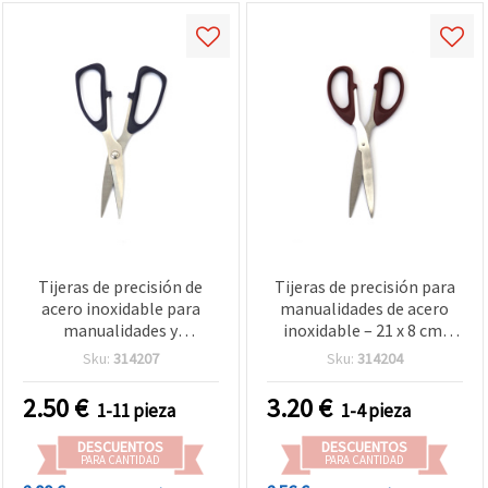
Tijeras de precisión de
Tijeras de precisión para
acero inoxidable para
manualidades de acero
manualidades y
inoxidable – 21 x 8 cm,
scrapbooking – 18,5 x 8
prácticas para el corte
Sku:
314207
Sku:
314204
cm, cómodas para el
diario
corte diario
2.50
€
3.20
€
1-11 pieza
1-4 pieza
DESCUENTOS
DESCUENTOS
PARA CANTIDAD
PARA CANTIDAD