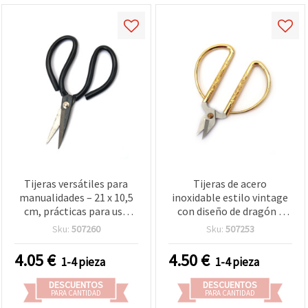
Tijeras versátiles para
Tijeras de acero
manualidades – 21 x 10,5
inoxidable estilo vintage
cm, prácticas para uso
con diseño de dragón y
diario
fénix, 12 x 8 cm, para
Sku:
507260
Sku:
507253
manualidades y costura
4.05
€
4.50
€
1-4 pieza
1-4 pieza
DESCUENTOS
DESCUENTOS
PARA CANTIDAD
PARA CANTIDAD