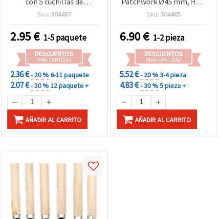
con 5 cuchillas de
Patchwork Ø45 mm, Hoja
repuesto para decoración
de Acero de Carburo de
Sku:
304487
Sku:
304465
y tallado
Tungsteno de Alta Calidad
con Autobloqueo
2.95
€
6.90
€
1-5 paquete
1-2 pieza
DESCUENTOS
DESCUENTOS
PARA CANTIDAD
PARA CANTIDAD
2.36 €
5.52 €
- 20 %
6-11 paquete
- 20 %
3-4 pieza
2.07 €
4.83 €
- 30 %
12 paquete +
- 30 %
5 pieza +
AÑADIR AL CARRITO
AÑADIR AL CARRITO