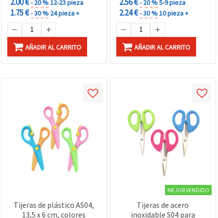
2.00 €
2.56 €
- 20 %
12-23 pieza
- 20 %
5-9 pieza
1.75 €
2.24 €
- 30 %
24 pieza +
- 30 %
10 pieza +
AÑADIR AL CARRITO
AÑADIR AL CARRITO
MEJOR VENDIDO
Tijeras de plástico AS04,
Tijeras de acero
13,5 x 6 cm, colores
inoxidable S04 para