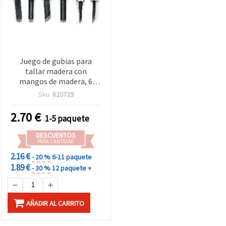
Juego de gubias para
tallar madera con
mangos de madera, 6
piezas
Sku:
820729
2.70
€
1-5 paquete
DESCUENTOS
PARA CANTIDAD
2.16 €
- 20 %
6-11 paquete
1.89 €
- 30 %
12 paquete +
AÑADIR AL CARRITO