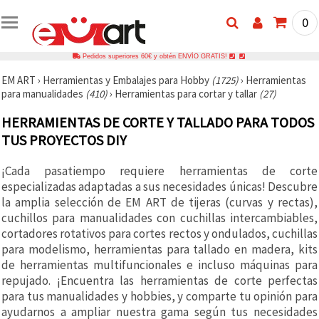
0
Pedidos superiores 60€ y obtén ENVÍO GRATIS!
EM ART
›
Herramientas y Embalajes para Hobby
(1725)
›
Herramientas
para manualidades
(410)
›
Herramientas para cortar y tallar
(27)
HERRAMIENTAS DE CORTE Y TALLADO PARA TODOS
TUS PROYECTOS DIY
¡Cada pasatiempo requiere herramientas de corte
especializadas adaptadas a sus necesidades únicas! Descubre
la amplia selección de EM ART de tijeras (curvas y rectas),
cuchillos para manualidades con cuchillas intercambiables,
cortadores rotativos para cortes rectos y ondulados, cuchillas
para modelismo, herramientas para tallado en madera, kits
de herramientas multifuncionales e incluso máquinas para
repujado. ¡Encuentra las herramientas de corte perfectas
para tus manualidades y hobbies, y comparte tu opinión para
ayudarnos a ampliar nuestra gama según tus necesidades