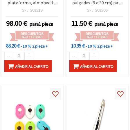
plataforma, almohadilla
pulgadas (9 a 30 cm) para
magnética y 2 placas de
manualidades
Sku:
503519
Sku:
503506
corte para manualidades y
scrapbooking
98.00
€
11.50
€
para1 pieza
para1 pieza
DESCUENTOS
DESCUENTOS
PARA CANTIDAD
PARA CANTIDAD
88.20 €
10.35 €
- 10 %
2 pieza +
- 10 %
2 pieza +
AÑADIR AL CARRITO
AÑADIR AL CARRITO