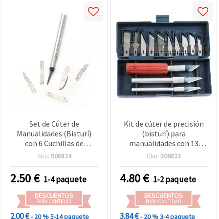
Set de Cúter de
Kit de cúter de precisión
Manualidades (Bisturí)
(bisturí) para
con 6 Cuchillas de
manualidades con 13
Repuesto en Estuche
cuchillas y caja de
Sku:
506824
Sku:
506823
almacenamiento
2.50
€
4.80
€
1-4 paquete
1-2 paquete
DESCUENTOS
DESCUENTOS
PARA CANTIDAD
PARA CANTIDAD
2.00 €
3.84 €
- 20 %
5-14 paquete
- 20 %
3-4 paquete