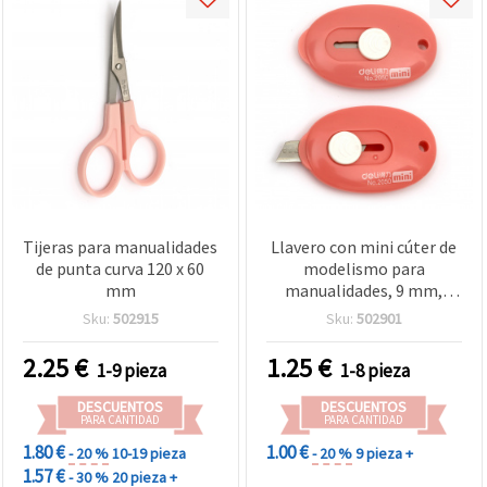
Tijeras para manualidades
Llavero con mini cúter de
de punta curva 120 x 60
modelismo para
mm
manualidades, 9 mm,
DELI
Sku:
502915
Sku:
502901
2.25
€
1.25
€
1-9 pieza
1-8 pieza
DESCUENTOS
DESCUENTOS
PARA CANTIDAD
PARA CANTIDAD
1.80 €
1.00 €
- 20 %
10-19 pieza
- 20 %
9 pieza +
1.57 €
- 30 %
20 pieza +