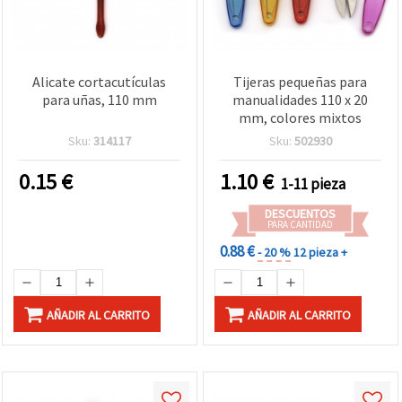
Alicate cortacutículas
Tijeras pequeñas para
para uñas, 110 mm
manualidades 110 x 20
mm, colores mixtos
Sku:
314117
Sku:
502930
0.15
€
1.10
€
1-11 pieza
DESCUENTOS
PARA CANTIDAD
0.88 €
- 20 %
12 pieza +
AÑADIR AL CARRITO
AÑADIR AL CARRITO