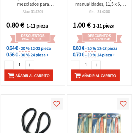
mezclados para
manualidades, 11,5 x 6,5
manualidades
cm, colores mixtos
Sku:
314201
Sku:
314200
0.80
€
1.00
€
1-11 pieza
1-11 pieza
DESCUENTOS
DESCUENTOS
PARA CANTIDAD
PARA CANTIDAD
0.64 €
0.80 €
- 20 %
12-23 pieza
- 20 %
12-23 pieza
0.56 €
0.70 €
- 30 %
24 pieza +
- 30 %
24 pieza +
AÑADIR AL CARRITO
AÑADIR AL CARRITO