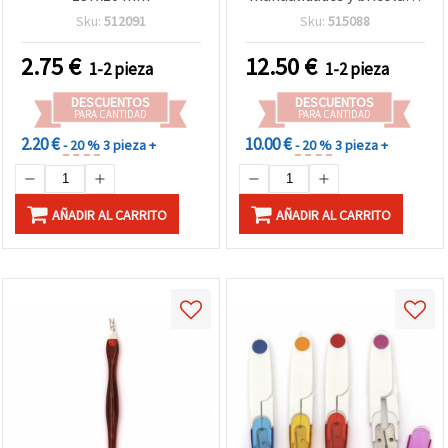
16 piezas
Sku:
512091
Sku:
515088
2.75
€
12.50
€
1-2 pieza
1-2 pieza
DESCUENTOS
DESCUENTOS
PARA CANTIDAD
PARA CANTIDAD
2.20 €
10.00 €
- 20 %
3 pieza +
- 20 %
3 pieza +
AÑADIR AL CARRITO
AÑADIR AL CARRITO