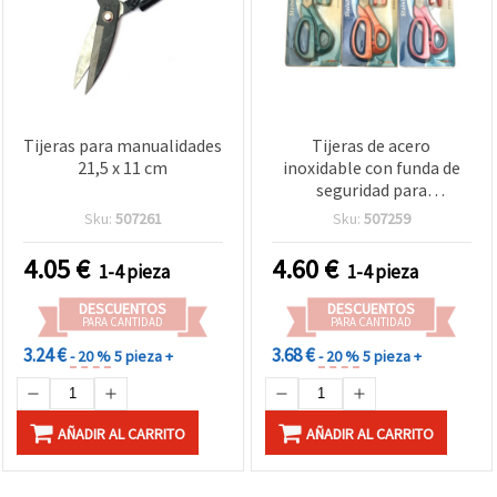
Tijeras para manualidades
Tijeras de acero
21,5 x 11 cm
inoxidable con funda de
seguridad para
manualidades, 23 x 7 cm,
Sku:
507261
Sku:
507259
colores mixtos MIX
4.05
€
4.60
€
1-4 pieza
1-4 pieza
DESCUENTOS
DESCUENTOS
PARA CANTIDAD
PARA CANTIDAD
3.24 €
3.68 €
- 20 %
5 pieza +
- 20 %
5 pieza +
AÑADIR AL CARRITO
AÑADIR AL CARRITO