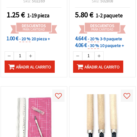
Sku:
502169
Sku:
502808
1.25
€
5.80
€
1-19 pieza
1-2 paquete
DESCUENTOS
DESCUENTOS
PARA CANTIDAD
PARA CANTIDAD
1.00 €
4.64 €
- 20 %
20 pieza +
- 20 %
3-9 paquete
4.06 €
- 30 %
10 paquete +
AÑADIR AL CARRITO
AÑADIR AL CARRITO