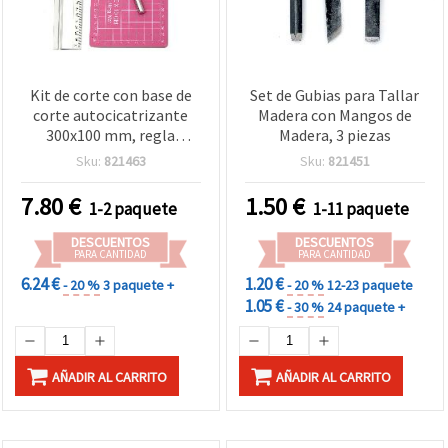
Kit de corte con base de
Set de Gubias para Tallar
corte autocicatrizante
Madera con Mangos de
300x100 mm, regla
Madera, 3 piezas
metálica antideslizante
Sku:
821463
Sku:
821451
de 30 cm y cúter de
manualidades (bisturí)
7.80
€
1.50
€
1-2 paquete
1-11 paquete
con 2 hojas de repuesto
DESCUENTOS
DESCUENTOS
PARA CANTIDAD
PARA CANTIDAD
6.24 €
1.20 €
- 20 %
3 paquete +
- 20 %
12-23 paquete
1.05 €
- 30 %
24 paquete +
AÑADIR AL CARRITO
AÑADIR AL CARRITO