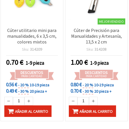
MEJOR VENDIDO
Cúter utilitario mini para
Cúter de Precisión para
manualidades, 6 x 3,5 cm,
Manualidades y Artesanía,
colores mixtos
13,5 x 2 cm
Sku:
314209
Sku:
314208
0.70
€
1.00
€
1-9 pieza
1-9 pieza
DESCUENTOS
DESCUENTOS
PARA CANTIDAD
PARA CANTIDAD
0.56 €
0.80 €
- 20 %
10-19 pieza
- 20 %
10-19 pieza
0.49 €
0.70 €
- 30 %
20 pieza +
- 30 %
20 pieza +
AÑADIR AL CARRITO
AÑADIR AL CARRITO