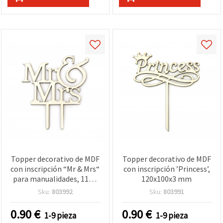
Topper decorativo de MDF
Topper decorativo de MDF
con inscripción “Mr & Mrs“
con inscripción ’Princess’,
para manualidades, 110 x
120x100x3 mm
100 x 3 mm
Sku:
803992
Sku:
803991
0.90
€
0.90
€
1-9 pieza
1-9 pieza