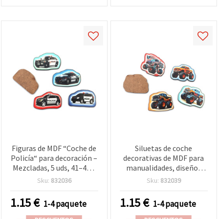
Figuras de MDF “Coche de
Siluetas de coche
Policía“ para decoración –
decorativas de MDF para
Mezcladas, 5 uds, 41–42 x
manualidades, diseños
24–27 mm, para pintar,
mixtos, colores mixtos,
Sku:
832036
Sku:
832039
decoupage, scrapbooking
38~40 x 27~32 mm - 5 uds
y manualidades infantiles
1.15
€
1.15
€
1-4 paquete
1-4 paquete