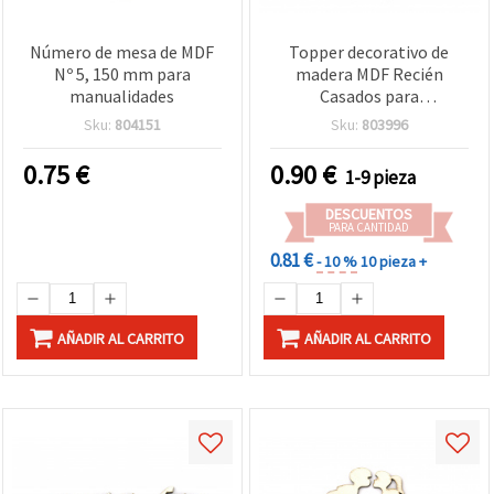
Número de mesa de MDF
Topper decorativo de
Nº 5, 150 mm para
madera MDF Recién
manualidades
Casados para
manualidades y
Sku:
804151
Sku:
803996
decoración de boda,
115x80x3 mm
0.75
€
0.90
€
1-9 pieza
DESCUENTOS
PARA CANTIDAD
0.81 €
- 10 %
10 pieza +
AÑADIR AL CARRITO
AÑADIR AL CARRITO