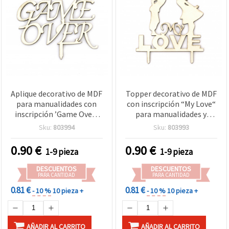
Aplique decorativo de MDF
Topper decorativo de MDF
para manualidades con
con inscripción “My Love“
inscripción ’Game Over’,
para manualidades y
75 x 90 x 3 mm
scrapbooking, 115x100x3
Sku:
803994
Sku:
803993
mm
0.90
€
0.90
€
1-9 pieza
1-9 pieza
DESCUENTOS
DESCUENTOS
PARA CANTIDAD
PARA CANTIDAD
0.81 €
0.81 €
- 10 %
10 pieza +
- 10 %
10 pieza +
AÑADIR AL CARRITO
AÑADIR AL CARRITO