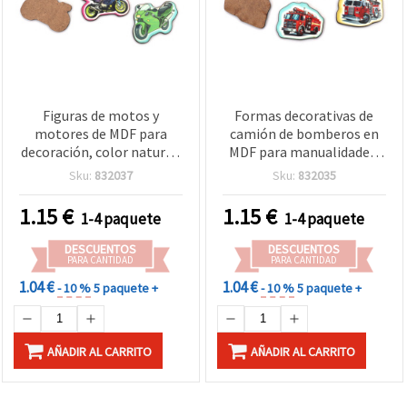
Figuras de motos y
Formas decorativas de
motores de MDF para
camión de bomberos en
decoración, color natural,
MDF para manualidades,
44–50 x 35–40 mm, set
mixto, 38~40 x 30~31 mm
Sku:
832037
Sku:
832035
mixto de 5 – formas
- 5 uds.
cortadas con láser para
1.15
€
1.15
€
1-4 paquete
1-4 paquete
decoupage, scrapbooking
y proyectos DIY
DESCUENTOS
DESCUENTOS
PARA CANTIDAD
PARA CANTIDAD
1.04 €
1.04 €
- 10 %
5 paquete +
- 10 %
5 paquete +
AÑADIR AL CARRITO
AÑADIR AL CARRITO