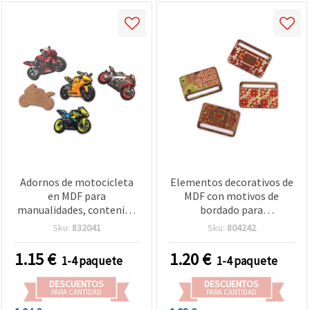
Adornos de motocicleta
Elementos decorativos de
en MDF para
MDF con motivos de
manualidades, contenido
bordado para
mixto, 46~54 x 31~40 mm
manualidades, 30 x 45
Sku:
832041
Sku:
804242
- 5 uds
mm, orificio de 5 x 40 mm
y orificio de 2 mm – 4
1.15
€
1.20
€
1-4 paquete
1-4 paquete
piezas
DESCUENTOS
DESCUENTOS
PARA CANTIDAD
PARA CANTIDAD