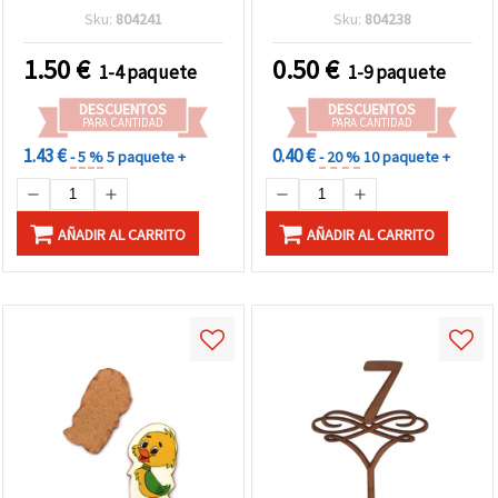
5x2 mm, MIX - 5 piezas
piezas
Sku:
804241
Sku:
804238
1.50
€
0.50
€
1-4 paquete
1-9 paquete
DESCUENTOS
DESCUENTOS
PARA CANTIDAD
PARA CANTIDAD
1.43 €
0.40 €
- 5 %
5 paquete +
- 20 %
10 paquete +
AÑADIR AL CARRITO
AÑADIR AL CARRITO