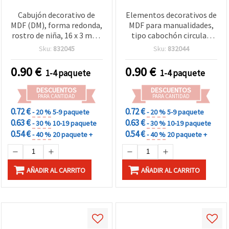
Cabujón decorativo de
Elementos decorativos de
MDF (DM), forma redonda,
MDF para manualidades,
rostro de niña, 16 x 3 mm,
tipo cabochón circular,
pack de 10 piezas para
cara de niño impresa, 16 x
Sku:
832045
Sku:
832044
manualidades
3 mm - 10 uds
0.90
€
0.90
€
1-4 paquete
1-4 paquete
DESCUENTOS
DESCUENTOS
PARA CANTIDAD
PARA CANTIDAD
0.72 €
0.72 €
- 20 %
5-9 paquete
- 20 %
5-9 paquete
0.63 €
0.63 €
- 30 %
10-19 paquete
- 30 %
10-19 paquete
0.54 €
0.54 €
- 40 %
20 paquete +
- 40 %
20 paquete +
AÑADIR AL CARRITO
AÑADIR AL CARRITO