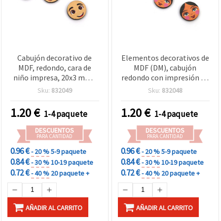
Cabujón decorativo de
Elementos decorativos de
MDF, redondo, cara de
MDF (DM), cabujón
niño impresa, 20x3 mm -
redondo con impresión de
10 uds
rostro de niña, 20x3 mm -
Sku:
832049
Sku:
832048
10 piezas
1.20
€
1.20
€
1-4 paquete
1-4 paquete
DESCUENTOS
DESCUENTOS
PARA CANTIDAD
PARA CANTIDAD
0.96 €
0.96 €
- 20 %
5-9 paquete
- 20 %
5-9 paquete
0.84 €
0.84 €
- 30 %
10-19 paquete
- 30 %
10-19 paquete
0.72 €
0.72 €
- 40 %
20 paquete +
- 40 %
20 paquete +
AÑADIR AL CARRITO
AÑADIR AL CARRITO