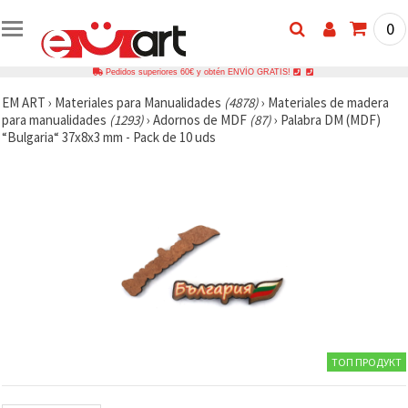
0
Pedidos superiores 60€ y obtén ENVÍO GRATIS!
EM ART
›
Materiales para Manualidades
(4878)
›
Materiales de madera
para manualidades
(1293)
›
Adornos de MDF
(87)
›
Palabra DM (MDF)
“Bulgaria“ 37x8x3 mm - Pack de 10 uds
ТОП ПРОДУКТ