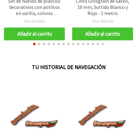
Set de huevos de plástico
Cinta Grosgrain de Satén,
decorativos con pollitos
10 mm, Surtido Blanco y
en varilla, colores
Rojo - 1 metro
surtidos, 57 x 40 mm, 250
Sku: 813661
Sku: 409120
mm - 6 uds
Añadir al carrito
Añadir al carrito
TU HISTORIAL DE NAVEGACIÓN