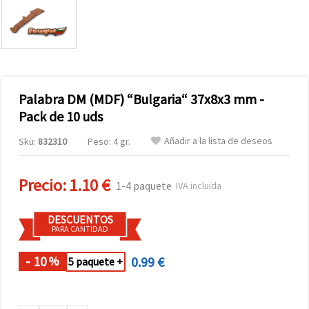
Palabra DM (MDF) “Bulgaria“ 37x8x3 mm -
Pack de 10 uds
Añadir a la lista de deseos
Sku:
832310
Peso: 4 gr.
Precio:
1.10 €
1-4 paquete
IVA incluida
DESCUENTOS
PARA CANTIDAD
- 10
0.99 €
%
5 paquete +