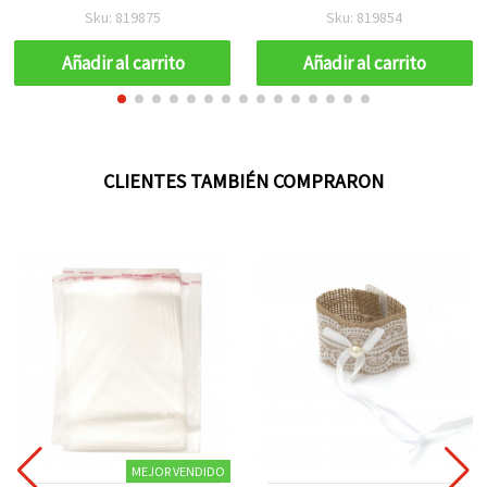
scrapbooking y
Sku: 819875
Sku: 819854
decoración - 5 metros
Añadir al carrito
Añadir al carrito
CLIENTES TAMBIÉN COMPRARON
MEJOR VENDIDO