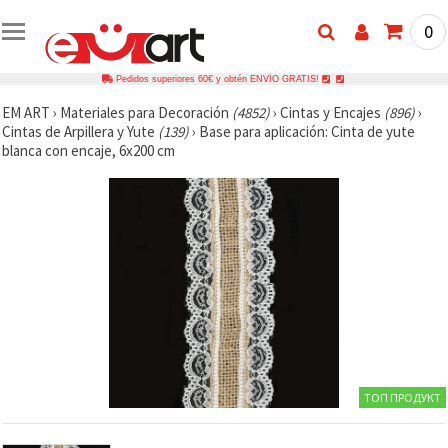
0
Pedidos superiores 60€ y obtén ENVÍO GRATIS!
EM ART
›
Materiales para Decoración
(4852)
›
Cintas y Encajes
(896)
›
Cintas de Arpillera y Yute
(139)
›
Base para aplicación: Cinta de yute
blanca con encaje, 6x200 cm
ТОП ПРОДУКТ