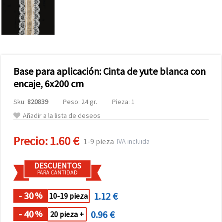
Base para aplicación: Cinta de yute blanca con
encaje, 6x200 cm
Sku:
820839
Peso: 24 gr.
Pieza: 1
Añadir a la lista de deseos
Precio:
1.60 €
1-9 pieza
IVA incluida
DESCUENTOS
PARA CANTIDAD
- 30
1.12 €
%
10-19 pieza
- 40
0.96 €
%
20 pieza +