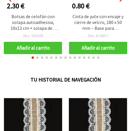
2.30 €
0.80 €
Bolsas de celofán con
Cinta de yute con encaje y
solapa autoadhesiva,
cierre de velcro, 180 x 50
10x12 cm + solapa de 3
mm – Base para
cm, 30 micras, pack de 200
decoración DIY y
Sku: 302438
Sku: 819857
unidades para
manualidades
manualidades
Añadir al carrito
Añadir al carrito
TU HISTORIAL DE NAVEGACIÓN