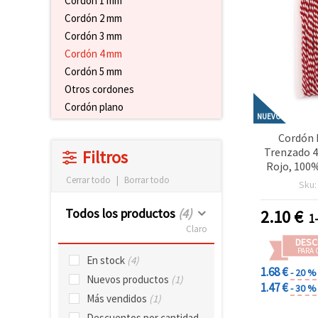
Cordón 1 mm
Cordón 2 mm
Cordón 3 mm
Cordón 4 mm
Cordón 5 mm
Otros cordones
Cordón plano
NUEVO
Cordón 
Trenzado 4
Filtros
Rojo, 100%
Metros (M
Cerrar todo
|
Borrar todo
Sku
Co
Todos los productos
(4)
2.10
€
1
Claro
DESC
PARA 
En stock
(4)
1.68 €
- 20 %
Nuevos productos
(1)
1.47 €
- 30 %
Más vendidos
(1)
Descuentos por cantidad