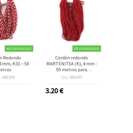
MEJOR VENDIDO
MEJOR VENDIDO
n Redondo
Cordón redondo
4 mm, K31 – 50
MARTENITSA (K), 4 mm -
etros
50 metros para
manualidades y bisutería
:
201270
Sku:
201337
DIY
3.20
€