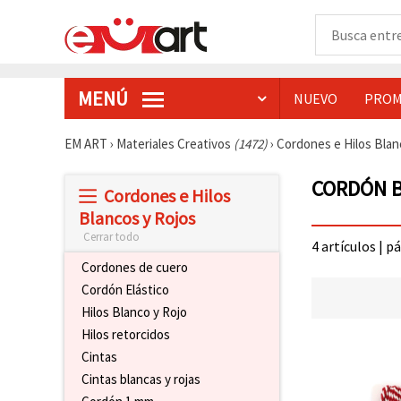
MENÚ
NUEVO
PROM
EM ART
›
Materiales Creativos
(1472)
›
Cordones e Hilos Blan
CORDÓN B
Cordones e Hilos
Blancos y Rojos
Cerrar todo
4 artículos | p
Cordones de cuero
Cordón Elástico
Hilos Blanco y Rojo
Hilos retorcidos
Cintas
Cintas blancas y rojas