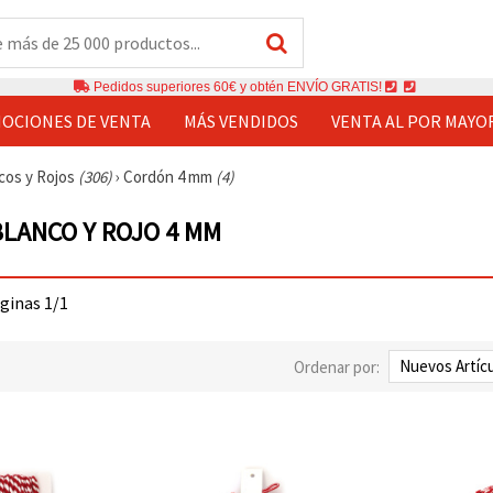
Pedidos superiores 60€ y obtén ENVÍO GRATIS!
OCIONES DE VENTA
MÁS VENDIDOS
VENTA AL POR MAYO
cos y Rojos
(306)
›
Cordón 4 mm
(4)
LANCO Y ROJO 4 MM
áginas 1/1
Ordenar por: