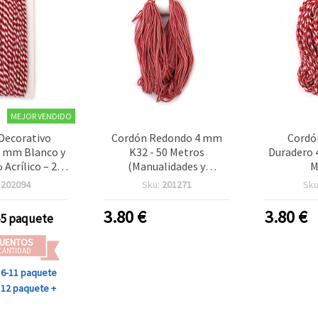
MEJOR VENDIDO
Decorativo
Cordón Redondo 4 mm
Cordó
 mm Blanco y
K32 - 50 Metros
Duradero 
 Acrílico – 20
(Manualidades y
M
anualidades y
Bisutería)
:
202094
Sku:
201271
Sku
stura)
3.80
€
3.80
€
-5 paquete
UENTOS
CANTIDAD
6-11 paquete
12 paquete +