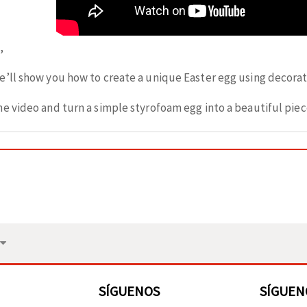
,
’ll show you how to create a unique Easter egg using decorati
e video and turn a simple styrofoam egg into a beautiful piece
SÍGUENOS
SÍGUEN