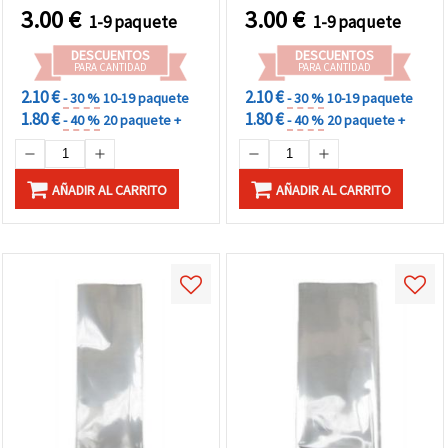
almacenamiento,
3.00
€
3.00
€
1-9 paquete
1-9 paquete
regalos, bisutería y
proyectos de
DESCUENTOS
DESCUENTOS
manualidades
PARA CANTIDAD
PARA CANTIDAD
2.10 €
2.10 €
- 30 %
10-19 paquete
- 30 %
10-19 paquete
1.80 €
1.80 €
- 40 %
20 paquete +
- 40 %
20 paquete +
AÑADIR AL CARRITO
AÑADIR AL CARRITO