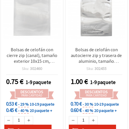
Bolsas de celofán con
Bolsas de celofán con
cierre zip (canal), tamaño
autocierre zip y trasera de
exterior 10x15 cm,
aluminio, tamaño
interior 8,8x11,3 cm - Pack
exterior 10 x 17,5 cm,
Sku:
302460
Sku:
302455
de 10
interior 9 x 14 cm, pack de
10
0.75
€
1.00
€
1-9 paquete
1-9 paquete
DESCUENTOS
DESCUENTOS
PARA CANTIDAD
PARA CANTIDAD
0.53 €
0.70 €
- 29 %
10-19 paquete
- 30 %
10-19 paquete
0.45 €
0.60 €
- 40 %
20 paquete +
- 40 %
20 paquete +