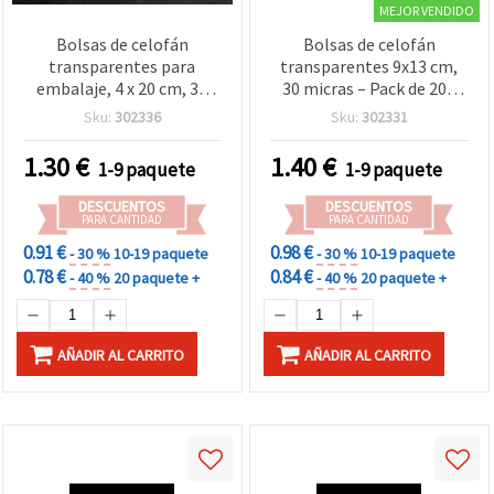
MEJOR VENDIDO
Bolsas de celofán
Bolsas de celofán
transparentes para
transparentes 9x13 cm,
embalaje, 4 x 20 cm, 30
30 micras – Pack de 200
micras, 200 uds – para
unidades para
Sku:
302336
Sku:
302331
joyería, dulces, regalos y
manualidades
proyectos de
1.30
€
1.40
€
1-9 paquete
1-9 paquete
manualidades
DESCUENTOS
DESCUENTOS
PARA CANTIDAD
PARA CANTIDAD
0.91 €
0.98 €
- 30 %
10-19 paquete
- 30 %
10-19 paquete
0.78 €
0.84 €
- 40 %
20 paquete +
- 40 %
20 paquete +
AÑADIR AL CARRITO
AÑADIR AL CARRITO