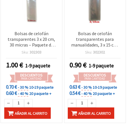
Bolsas de celofán
Bolsas de celofán
transparentes 3 x 20 cm,
transparentes para
30 micras – Paquete de
manualidades, 3 x 15 cm,
200 unidades para
30 micras - Pack de 200
Sku:
302303
Sku:
302302
manualidades
1.00
€
0.90
€
1-9 paquete
1-9 paquete
DESCUENTOS
DESCUENTOS
PARA CANTIDAD
PARA CANTIDAD
0.70 €
0.63 €
- 30 %
10-19 paquete
- 30 %
10-19 paquete
0.60 €
0.54 €
- 40 %
20 paquete +
- 40 %
20 paquete +
AÑADIR AL CARRITO
AÑADIR AL CARRITO