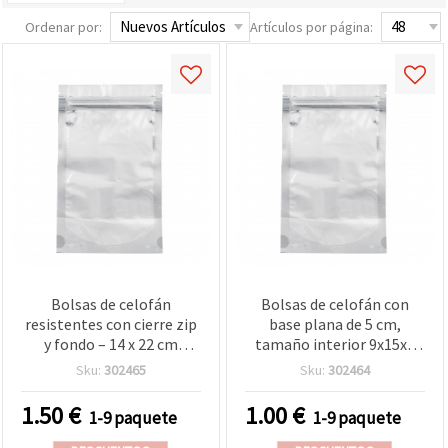
Ordenar por:
Artículos por página:
Bolsas de celofán
Bolsas de celofán con
resistentes con cierre zip
base plana de 5 cm,
y fondo – 14 x 22 cm
tamaño interior 9x15x5
(interior 12,3 x 18 x 6 cm) |
cm, cierre zip,
Sku:
302465
Sku:
302464
Perfectas para alimentos,
transparentes - Pack de
regalos, manualidades y
10 uds. para manualidades
1.50
€
1.00
€
1-9 paquete
1-9 paquete
almacenamiento, 10 uds.