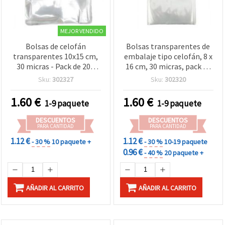
MEJOR VENDIDO
Bolsas de celofán
Bolsas transparentes de
transparentes 10x15 cm,
embalaje tipo celofán, 8 x
30 micras - Pack de 200
16 cm, 30 micras, pack de
unidades
200 – para
Sku:
302327
Sku:
302320
almacenamiento,
manualidades, bisutería y
1.60
€
1.60
€
1-9 paquete
1-9 paquete
regalos
DESCUENTOS
DESCUENTOS
PARA CANTIDAD
PARA CANTIDAD
1.12 €
1.12 €
- 30 %
10 paquete +
- 30 %
10-19 paquete
0.96 €
- 40 %
20 paquete +
AÑADIR AL CARRITO
AÑADIR AL CARRITO