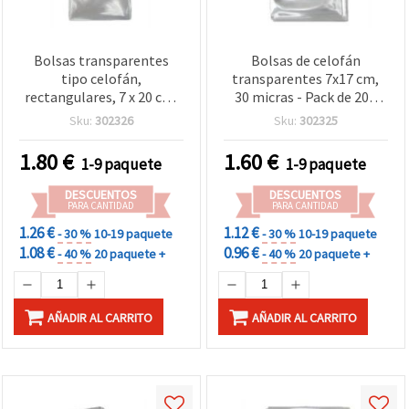
Bolsas transparentes
Bolsas de celofán
tipo celofán,
transparentes 7x17 cm,
rectangulares, 7 x 20 cm,
30 micras - Pack de 200
30 micras, pack de 200 –
unidades
Sku:
302326
Sku:
302325
para envolver regalos,
dulces, caramelos, joyería
1.80
€
1.60
€
1-9 paquete
1-9 paquete
y manualidades
DESCUENTOS
DESCUENTOS
PARA CANTIDAD
PARA CANTIDAD
1.26 €
1.12 €
- 30 %
10-19 paquete
- 30 %
10-19 paquete
1.08 €
0.96 €
- 40 %
20 paquete +
- 40 %
20 paquete +
AÑADIR AL CARRITO
AÑADIR AL CARRITO