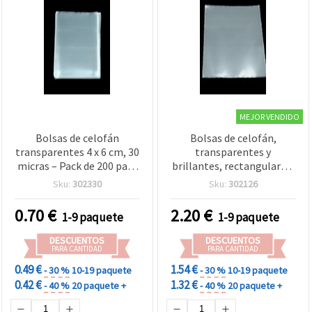
MEJOR VENDIDO
Bolsas de celofán
Bolsas de celofán,
transparentes 4 x 6 cm, 30
transparentes y
micras – Pack de 200 para
brillantes, rectangulares,
manualidades
12 x 18 cm, 30 micras, 200
Sku:
302330
Sku:
302126
uds – Bolsas protectoras
de embalaje para tarjetas,
0.70
€
2.20
€
1-9 paquete
1-9 paquete
fotos, documentos y
regalos
DESCUENTOS
DESCUENTOS
PARA CANTIDAD
PARA CANTIDAD
0.49 €
1.54 €
- 30 %
10-19 paquete
- 30 %
10-19 paquete
0.42 €
1.32 €
- 40 %
20 paquete +
- 40 %
20 paquete +