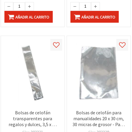
AÑADIR AL CARRITO
AÑADIR AL CARRITO
Bolsas de celofán
Bolsas de celofán para
transparentes para
manualidades 20 x 30 cm,
regalos y dulces, 3,5 x 25
30 micras de grosor - Pack
cm, 30 micras, pack de 200
de 200 unidades
Sku:
302321
Sku:
302329