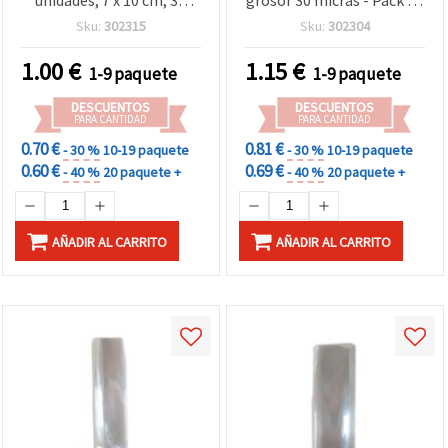
micras – Perfectas para
200 uds para
Sku:
302315
Sku:
302304
envolver regalos,
manualidades
manualidades y
1.00
€
1.15
€
1-9 paquete
1-9 paquete
empaquetado creativo
DESCUENTOS
DESCUENTOS
PARA CANTIDAD
PARA CANTIDAD
0.70 €
0.81 €
- 30 %
10-19 paquete
- 30 %
10-19 paquete
0.60 €
0.69 €
- 40 %
20 paquete +
- 40 %
20 paquete +
AÑADIR AL CARRITO
AÑADIR AL CARRITO