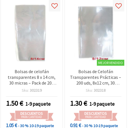
MEJOR VENDIDO
Bolsas de celofán
Bolsas de Celofán
transparentes 8 x 14 cm,
Transparentes Prácticas –
30 micras – Pack de 200
200 uds, 8x12 cm, 30
uds
micras – Perfectas para
Sku:
302319
Sku:
302318
Envolver Regalos,
Manualidades y Packaging
1.50
€
1.30
€
1-9 paquete
1-9 paquete
Creativo
DESCUENTOS
DESCUENTOS
PARA CANTIDAD
PARA CANTIDAD
1.05 €
0.91 €
- 30 %
10-19 paquete
- 30 %
10-19 paquete