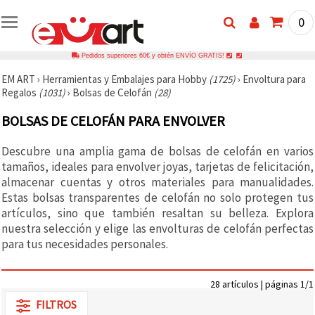
0
Pedidos superiores 60€ y obtén ENVÍO GRATIS!
EM ART
›
Herramientas y Embalajes para Hobby
(1725)
›
Envoltura para
Regalos
(1031)
›
Bolsas de Celofán
(28)
BOLSAS DE CELOFÁN PARA ENVOLVER
Descubre una amplia gama de bolsas de celofán en varios
tamaños, ideales para envolver joyas, tarjetas de felicitación,
almacenar cuentas y otros materiales para manualidades.
Estas bolsas transparentes de celofán no solo protegen tus
artículos, sino que también resaltan su belleza. Explora
nuestra selección y elige las envolturas de celofán perfectas
para tus necesidades personales.
28 artículos | páginas 1/1
FILTROS