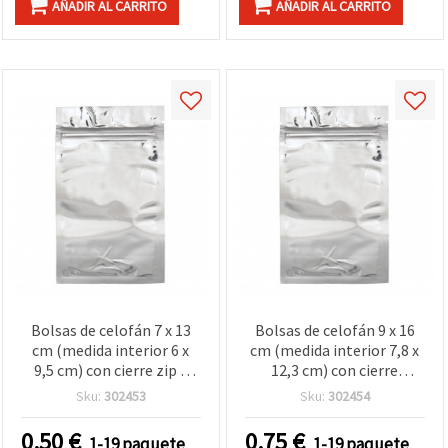
AÑADIR AL CARRITO
AÑADIR AL CARRITO
Bolsas de celofán 7 x 13
Bolsas de celofán 9 x 16
cm (medida interior 6 x
cm (medida interior 7,8 x
9,5 cm) con cierre zip y
12,3 cm) con cierre
dorso de aluminio - Pack
hermético tipo zip y parte
Sku:
302453
Sku:
302454
de 10 uds.
trasera de aluminio - Pack
de 10 uds
0.50
€
0.75
€
1-19 paquete
1-19 paquete