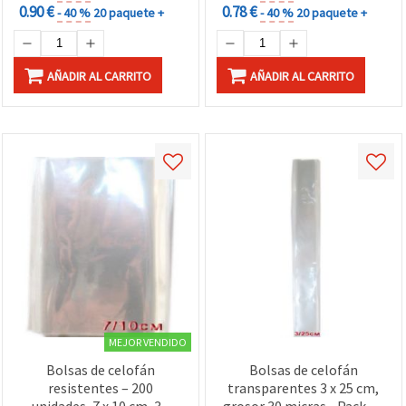
0.90 €
0.78 €
- 40 %
20 paquete +
- 40 %
20 paquete +
AÑADIR AL CARRITO
AÑADIR AL CARRITO
MEJOR VENDIDO
Bolsas de celofán
Bolsas de celofán
resistentes – 200
transparentes 3 x 25 cm,
unidades, 7 x 10 cm, 30
grosor 30 micras - Pack de