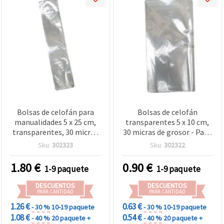
Bolsas de celofán para
Bolsas de celofán
manualidades 5 x 25 cm,
transparentes 5 x 10 cm,
transparentes, 30 micras
30 micras de grosor - Pack
de grosor - Pack de 200
de 200 unidades
Sku:
302323
Sku:
302322
uds
1.80
€
0.90
€
1-9 paquete
1-9 paquete
DESCUENTOS
DESCUENTOS
PARA CANTIDAD
PARA CANTIDAD
1.26 €
0.63 €
- 30 %
10-19 paquete
- 30 %
10-19 paquete
1.08 €
0.54 €
- 40 %
20 paquete +
- 40 %
20 paquete +