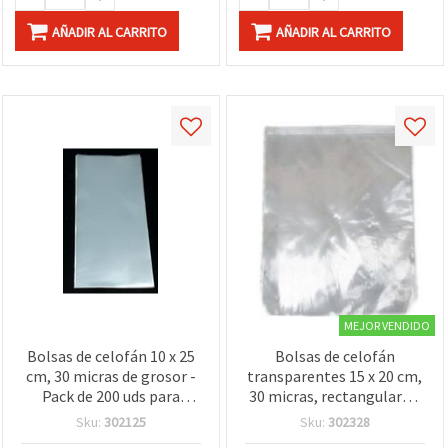
AÑADIR AL CARRITO
AÑADIR AL CARRITO
MEJOR VENDIDO
Bolsas de celofán 10 x 25
Bolsas de celofán
cm, 30 micras de grosor -
transparentes 15 x 20 cm,
Pack de 200 uds para
30 micras, rectangulares,
manualidades
200 uds – bolsas de
Sku:
302125
Sku:
302328
embalaje para