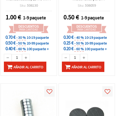
pack de 10
manualidades, imanes
Sku:
506130
Sku:
506059
para nevera DIY - 10 uds
1.00
€
0.50
€
1-9 paquete
1-9 paquete
DESCUENTOS
DESCUENTOS
PARA CANTIDAD
PARA CANTIDAD
0.70 €
0.30 €
- 30 %
10-19 paquete
- 40 %
10-19 paquete
0.50 €
0.25 €
- 50 %
20-99 paquete
- 50 %
20-99 paquete
0.40 €
0.20 €
- 60 %
100 paquete +
- 60 %
100 paquete +
AÑADIR AL CARRITO
AÑADIR AL CARRITO