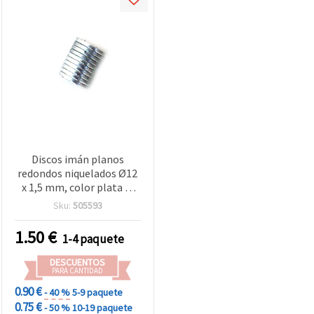
Discos imán planos
redondos niquelados Ø12
x 1,5 mm, color plata —
Pack de 5 uds. para
Sku:
505593
manualidades, decoración
y DIY
1.50
€
1-4 paquete
DESCUENTOS
PARA CANTIDAD
0.90 €
- 40 %
5-9 paquete
0.75 €
- 50 %
10-19 paquete