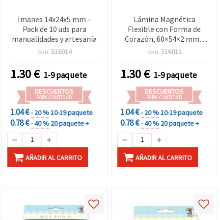
Imanes 14x24x5 mm –
Lámina Magnética
Pack de 10 uds para
Flexible con Forma de
manualidades y artesanía
Corazón, 60×54×2 mm -
Pack de 5 uds.
Sku:
516014
Sku:
516011
1.30
€
1.30
€
1-9 paquete
1-9 paquete
DESCUENTOS
DESCUENTOS
PARA CANTIDAD
PARA CANTIDAD
1.04 €
1.04 €
- 20 %
10-19 paquete
- 20 %
10-19 paquete
0.78 €
0.78 €
- 40 %
20 paquete +
- 40 %
20 paquete +
AÑADIR AL CARRITO
AÑADIR AL CARRITO