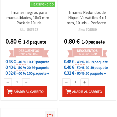
MEJOR VENDIDO
Imanes negros para
Imanes Redondos de
manualidades, 18x3 mm -
Níquel Versátiles 4 x 1
Pack de 10 uds
mm, 10 uds – Perfectos
para Manualidades
Sku:
505827
Sku:
505589
Creativas, Decoración y
Proyectos DIY
0.80
€
0.80
€
1-9 paquete
1-9 paquete
DESCUENTOS
DESCUENTOS
PARA CANTIDAD
PARA CANTIDAD
0.48 €
0.48 €
- 40 %
10-19 paquete
- 40 %
10-19 paquete
0.40 €
0.40 €
- 50 %
20-99 paquete
- 50 %
20-49 paquete
0.32 €
0.32 €
- 60 %
100 paquete +
- 60 %
50 paquete +
AÑADIR AL CARRITO
AÑADIR AL CARRITO