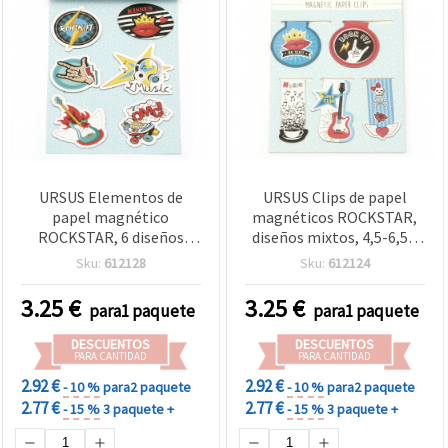
URSUS Elementos de
URSUS Clips de papel
papel magnético
magnéticos ROCKSTAR,
ROCKSTAR, 6 diseños
diseños mixtos, 4,5-6,5 x
surtidos, 3,5–7,5 x 3–8,5
2-4,2 cm, 5 uds
Sku:
612128
Sku:
612124
cm, pack de 6 piezas para
decoración, marcado y
3.25
€
3.25
€
para1 paquete
para1 paquete
manualidades
DESCUENTOS
DESCUENTOS
PARA CANTIDAD
PARA CANTIDAD
2.92 €
2.92 €
- 10 %
para2 paquete
- 10 %
para2 paquete
2.77 €
2.77 €
- 15 %
3 paquete +
- 15 %
3 paquete +