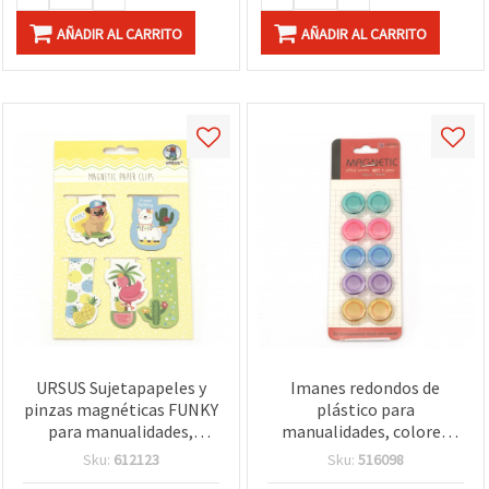
AÑADIR AL CARRITO
AÑADIR AL CARRITO
URSUS Sujetapapeles y
Imanes redondos de
pinzas magnéticas FUNKY
plástico para
para manualidades,
manualidades, colores
diseños mixtos, 4,5–6,5 x
mezclados, 20 x 7 mm - 10
Sku:
612123
Sku:
516098
2–4,2 cm, 5 uds
uds