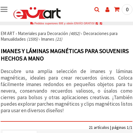
0
Pedidos superiores 60€ y obtén ENVÍO GRATIS!
EM ART
›
Materiales para Decoración
(4852)
›
Decoraciones para
Manualidades
(1595)
›
Imanes
(21)
IMANES Y LÁMINAS MAGNÉTICAS PARA SOUVENIRS
HECHOS A MANO
Descubre una amplia selección de imanes y láminas
magnéticas, ideales para crear recuerdos únicos. Coloca
fácilmente imanes redondos en pequeños objetos para tu
nevera, conservando recuerdos valiosos, o úsalos como
cierres para bolsos y otras aplicaciones creativas. ¡También
puedes explorar parches magnéticos y clips magnéticos listos
para usar en diversos diseños!
21 artículos | páginas 1/1