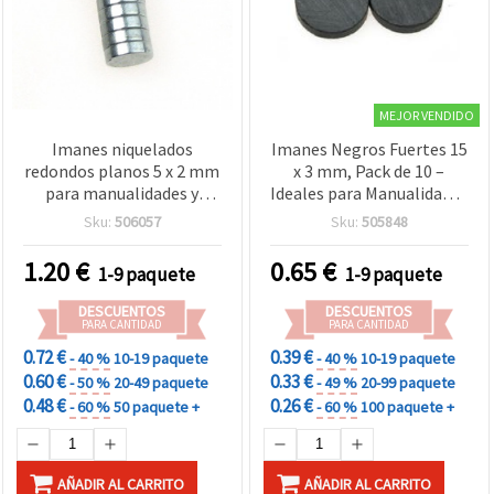
MEJOR VENDIDO
Imanes niquelados
Imanes Negros Fuertes 15
redondos planos 5 x 2 mm
x 3 mm, Pack de 10 –
para manualidades y
Ideales para Manualidades
decoración, imanes para
DIY, Proyectos Escolares,
Sku:
506057
Sku:
505848
nevera - 10 uds
Reparaciones y Uso Diario
1.20
€
0.65
€
1-9 paquete
1-9 paquete
DESCUENTOS
DESCUENTOS
PARA CANTIDAD
PARA CANTIDAD
0.72 €
0.39 €
- 40 %
10-19 paquete
- 40 %
10-19 paquete
0.60 €
0.33 €
- 50 %
20-49 paquete
- 49 %
20-99 paquete
0.48 €
0.26 €
- 60 %
50 paquete +
- 60 %
100 paquete +
AÑADIR AL CARRITO
AÑADIR AL CARRITO