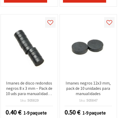
Imanes de disco redondos
Imanes negros 12x3 mm,
negros 8 x 3 mm – Pack de
pack de 10 unidades para
10 uds para manualidades,
manualidades
artesanía, hobby, DIY,
Sku:
505829
Sku:
505847
modelismo y decoración
0.40
€
0.50
€
1-9 paquete
1-9 paquete