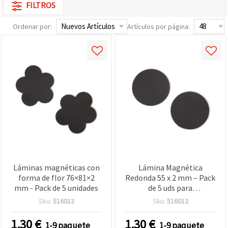
FILTROS
Ordenar por:
Artículos por página:
Láminas magnéticas con
Lámina Magnética
forma de flor 76×81×2
Redonda 55 x 2 mm – Pack
mm - Pack de 5 unidades
de 5 uds para
manualidades
Sku:
516013
Sku:
516012
1.30
€
1.30
€
1-9 paquete
1-9 paquete