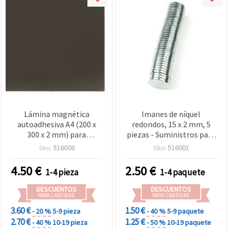
Lámina magnética
Imanes de níquel
autoadhesiva A4 (200 x
redondos, 15 x 2 mm, 5
300 x 2 mm) para
piezas - Suministros para
manualidades y
manualidades, artesanía y
Sku:
516006
Sku:
516001
scrapbooking
bricolaje (DIY)
4.50
€
2.50
€
1-4 pieza
1-4 paquete
DESCUENTOS
DESCUENTOS
PARA CANTIDAD
PARA CANTIDAD
3.60 €
1.50 €
- 20 %
5-9 pieza
- 40 %
5-9 paquete
2.70 €
1.25 €
- 40 %
10-19 pieza
- 50 %
10-19 paquete