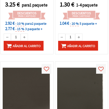
3.25
€
1.30
€
para1 paquete
1-4 paquete
DESCUENTOS
DESCUENTOS
PARA CANTIDAD
PARA CANTIDAD
2.92 €
1.04 €
- 10 %
para2 paquete
- 20 %
5 paquete +
2.77 €
- 15 %
3 paquete +
AÑADIR AL CARRITO
AÑADIR AL CARRITO