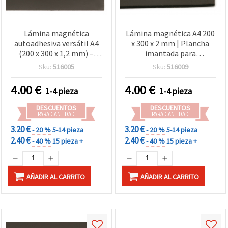
Lámina magnética
Lámina magnética A4 200
autoadhesiva versátil A4
x 300 x 2 mm | Plancha
(200 x 300 x 1,2 mm) –
imantada para
Perfecta para
manualidades
Sku:
516005
Sku:
516009
manualidades creativas,
scrapbooking,
4.00
€
4.00
€
1-4 pieza
1-4 pieza
organización del hogar y
decoración DIY
DESCUENTOS
DESCUENTOS
PARA CANTIDAD
PARA CANTIDAD
3.20 €
3.20 €
- 20 %
5-14 pieza
- 20 %
5-14 pieza
2.40 €
2.40 €
- 40 %
15 pieza +
- 40 %
15 pieza +
AÑADIR AL CARRITO
AÑADIR AL CARRITO