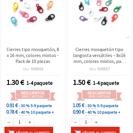
Cierres tipo mosquetón, 8
Cierres mosquetón tipo
x 16 mm, colores mixtos -
langosta versátiles – 8x16
Pack de 10 piezas
mm, colores mixtos, pack
de 20 para proyectos
Sku:
500563
Sku:
500557
creativos de bisutería y
manualidades DIY
1.30
€
1.50
€
1-4 paquete
1-4 paquete
DESCUENTOS
DESCUENTOS
PARA CANTIDAD
PARA CANTIDAD
0.91 €
1.05 €
- 30 %
5-9 paquete
- 30 %
5-9 paquete
0.78 €
0.90 €
- 40 %
10 paquete +
- 40 %
10 paquete +
AÑADIR AL CARRITO
AÑADIR AL CARRITO