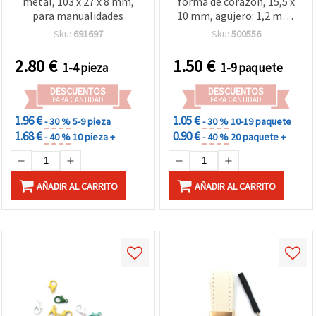
metal, 103 x 27 x 8 mm,
forma de corazón, 15,5 x
para manualidades
10 mm, agujero: 1,2 mm,
colores surtidos – 4 uds.
Sku:
691697
Sku:
500556
2.80
€
1.50
€
1-4 pieza
1-9 paquete
DESCUENTOS
DESCUENTOS
PARA CANTIDAD
PARA CANTIDAD
1.96 €
1.05 €
- 30 %
5-9 pieza
- 30 %
10-19 paquete
1.68 €
0.90 €
- 40 %
10 pieza +
- 40 %
20 paquete +
AÑADIR AL CARRITO
AÑADIR AL CARRITO