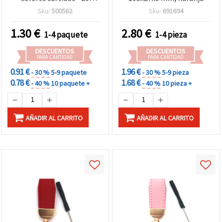
piezas
Sku:
500562
Sku:
691694
1.30
€
2.80
€
1-4 paquete
1-4 pieza
DESCUENTOS
DESCUENTOS
PARA CANTIDAD
PARA CANTIDAD
0.91 €
1.96 €
- 30 %
5-9 paquete
- 30 %
5-9 pieza
0.78 €
1.68 €
- 40 %
10 paquete +
- 40 %
10 pieza +
AÑADIR AL CARRITO
AÑADIR AL CARRITO