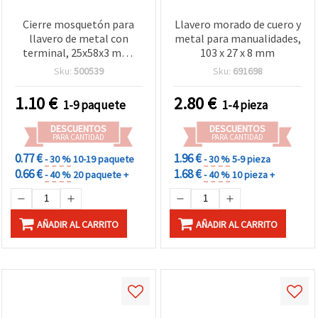
Cierre mosquetón para
Llavero morado de cuero y
llavero de metal con
metal para manualidades,
terminal, 25x58x3 mm,
103 x 27 x 8 mm
colores surtidos - 2 piezas
Sku:
500539
Sku:
691698
1.10
€
2.80
€
1-9 paquete
1-4 pieza
DESCUENTOS
DESCUENTOS
PARA CANTIDAD
PARA CANTIDAD
0.77 €
1.96 €
- 30 %
10-19 paquete
- 30 %
5-9 pieza
0.66 €
1.68 €
- 40 %
20 paquete +
- 40 %
10 pieza +
AÑADIR AL CARRITO
AÑADIR AL CARRITO