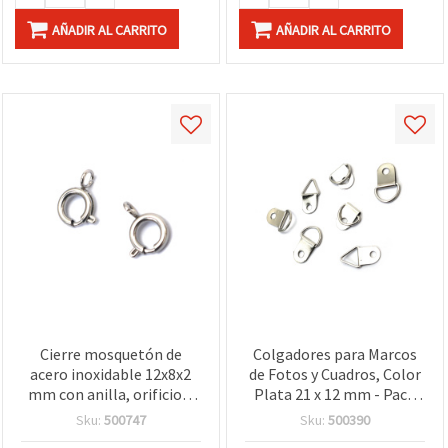
AÑADIR AL CARRITO
AÑADIR AL CARRITO
Cierre mosquetón de
Colgadores para Marcos
acero inoxidable 12x8x2
de Fotos y Cuadros, Color
mm con anilla, orificio 2
Plata 21 x 12 mm - Pack
mm, color plata - Pack de
de 10 Unidades
Sku:
500747
Sku:
500390
2 uds. para bisutería