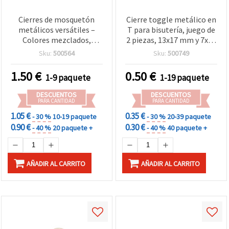
Cierres de mosquetón
Cierre toggle metálico en
metálicos versátiles –
T para bisutería, juego de
Colores mezclados,
2 piezas, 13x17 mm y 7x20
46x22x3 mm, Set de 5 para
mm, orificio 2 mm, color
Sku:
500564
Sku:
500749
accesorios creativos DIY,
blanco - 4 juegos
manualidades y bisutería
1.50
€
0.50
€
1-9 paquete
1-19 paquete
DESCUENTOS
DESCUENTOS
PARA CANTIDAD
PARA CANTIDAD
1.05 €
0.35 €
- 30 %
10-19 paquete
- 30 %
20-39 paquete
0.90 €
0.30 €
- 40 %
20 paquete +
- 40 %
40 paquete +
AÑADIR AL CARRITO
AÑADIR AL CARRITO