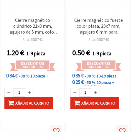
Cierre magnético
Cierre magnético fuerte
cilíndrico 21x8 mm,
color plata, 20x7 mm,
agujero de 5 mm, color
agujero 6 mm para
plata para bisutería y
diseños de joyería y
Sku:
500741
Sku:
500740
manualidades
bisutería seguros y
elegantes
1.20
€
0.50
€
1-9 pieza
1-9 pieza
DESCUENTOS
DESCUENTOS
PARA CANTIDAD
PARA CANTIDAD
0.84 €
0.35 €
- 30 %
10 pieza +
- 30 %
10-19 pieza
0.25 €
- 50 %
20 pieza +
AÑADIR AL CARRITO
AÑADIR AL CARRITO