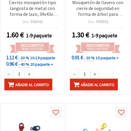
Cierres mosquetón tipo
Mosquetón de llavero con
langosta de metal con
cierre de seguridad en
forma de lazo, 39x43x2
forma de árbol para
mm, color plata - 4 piezas
manualidades, 27 x 44 x
Sku:
500542
Sku:
500592
4,5 mm, colores surtidos -
2 piezas
1.60
€
1.30
€
1-9 paquete
1-9 paquete
DESCUENTOS
DESCUENTOS
PARA CANTIDAD
PARA CANTIDAD
1.12 €
0.91 €
- 30 %
10-19 paquete
- 30 %
10 paquete +
0.96 €
- 40 %
20 paquete +
AÑADIR AL CARRITO
AÑADIR AL CARRITO