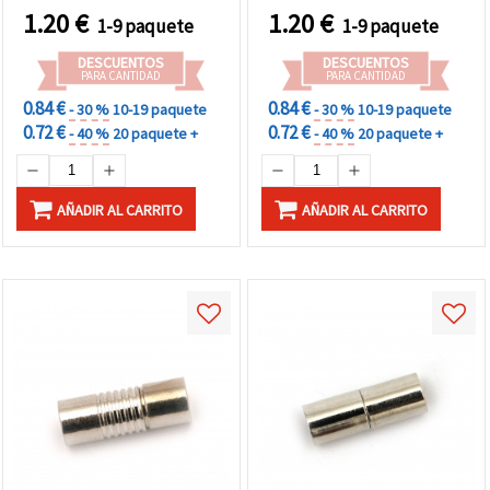
ganchos sin metal para
1.20
€
1.20
€
1-9 paquete
1-9 paquete
manualidades, bolsos y
lanyards, set de 4
DESCUENTOS
DESCUENTOS
PARA CANTIDAD
PARA CANTIDAD
0.84 €
0.84 €
- 30 %
10-19 paquete
- 30 %
10-19 paquete
0.72 €
0.72 €
- 40 %
20 paquete +
- 40 %
20 paquete +
AÑADIR AL CARRITO
AÑADIR AL CARRITO