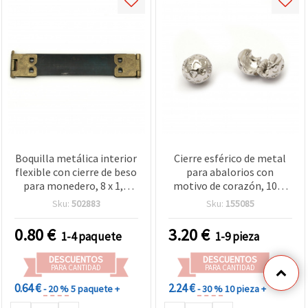
Boquilla metálica interior
Cierre esférico de metal
flexible con cierre de beso
para abalorios con
para monedero, 8 x 1,4
motivo de corazón, 10x9
cm, bronce antiguo
mm, orificio 3 mm, color
Sku:
502883
Sku:
155085
plateado
0.80
€
3.20
€
1-4 paquete
1-9 pieza
DESCUENTOS
DESCUENTOS
PARA CANTIDAD
PARA CANTIDAD
0.64 €
2.24 €
- 20 %
5 paquete +
- 30 %
10 pieza +