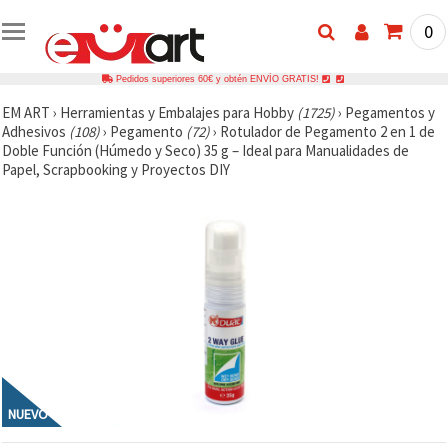
0
Pedidos superiores 60€ y obtén ENVÍO GRATIS!
EM ART
›
Herramientas y Embalajes para Hobby
(1725)
›
Pegamentos y
Adhesivos
(108)
›
Pegamento
(72)
›
Rotulador de Pegamento 2 en 1 de
Doble Función (Húmedo y Seco) 35 g – Ideal para Manualidades de
Papel, Scrapbooking y Proyectos DIY
NUEVO