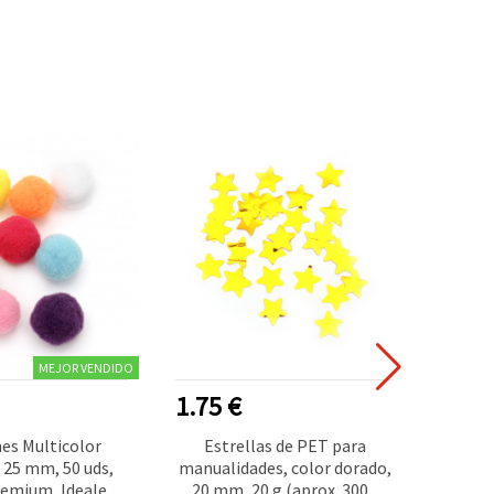
MEJOR VENDIDO
1.75 €
0.40
s Multicolor
Estrellas de PET para
Cascab
 25 mm, 50 uds,
manualidades, color dorado,
Blanco,
remium, Ideales
20 mm, 20 g (aprox. 3000
1,5 