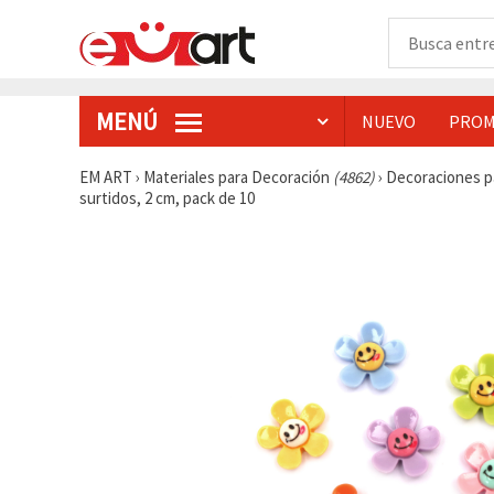
MENÚ
NUEVO
PROM
EM ART
›
Materiales para Decoración
(4862)
›
Decoraciones p
surtidos, 2 cm, pack de 10