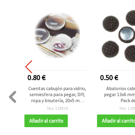
0.80 €
0.50 €
 estilo
Cuentas cabujón para vidrio,
Abalorios cab
idades,
semiesfera para pegar, DIY,
pegar 13x6 mm
io y
ropa y bisutería, 20x5 mm
Pack d
 cm — 5
transparente - 10 piezas
Sku: 128824
Sku: 128
Añadir al carrito
Añadir al carrit