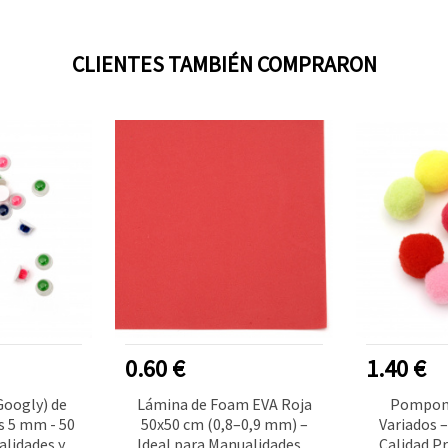
CLIENTES TAMBIÉN COMPRARON
0.60 €
1.40 €
Googly) de
Lámina de Foam EVA Roja
Pompone
s 5 mm - 50
50x50 cm (0,8–0,9 mm) –
Variados –
alidades y
Ideal para Manualidades y
Calidad P