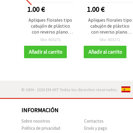
1.00 €
1.00 €
Apliques florales tipo
Apliques florales tipo
cabujón de plástico
cabujón de plástico
con reverso plano,
con reverso plano,
colores surtidos, 2 cm,
colores surtidos, 2 cm,
Sku: 603271
Sku: 603271
pack de 10
pack de 10
Añadir al carrito
Añadir al carrito
© 2004 - 2026 EM ART Todos los derechos reservados..
INFORMACIÓN
Sobre nosotros
Contactos
Política de privacidad
Envío y pago