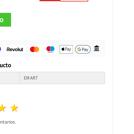
to
ducto
EM ART
lla
trellas
3 estrellas
4 estrellas
5 estrellas
tarios.