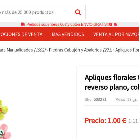
Pedidos superiores 60€ y obtén ENVÍO GRATIS!
OCIONES DE VENTA
MÁS VENDIDOS
VENTA AL POR MAYO
ara Manualidades
(1592)
›
Piedras Cabujón y Abalorios
(271)
›
Apliques flo
Apliques florales
reverso plano, co
Sku:
603271
Peso: 13 gr.
Precio:
1.00 €
1-11