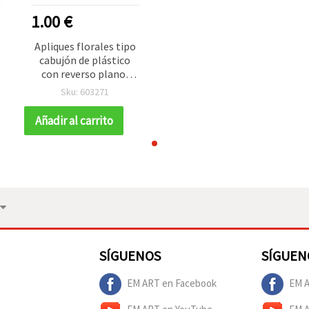
1.00 €
Apliques florales tipo
cabujón de plástico
con reverso plano,
colores surtidos, 2 cm,
Sku: 603271
pack de 10
Añadir al carrito
SÍGUENOS
SÍGUEN
EM ART en Facebook
EM A
EM ART en YouTube
EM 