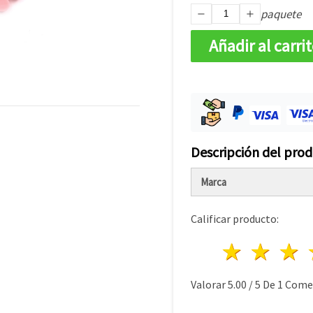
paquete
Añadir al carri
Descripción del pro
Marca
Calificar producto:
1 estre
2 es
Valorar
5.00
/
5
De
1
Comen