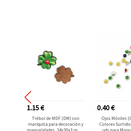
1.15 €
0.40 €
etal,
Trébol de MDF (DM) con
Ojos Móviles (
olor
mariquita para decoración y
Colores Surtido
Anilla,
manualidades, 34x30x3 mm -
uds para Manu