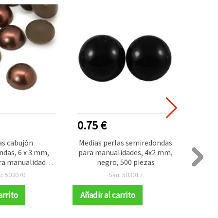
0.75 €
1.10
as cabujón
Medias perlas semiredondas
das, 6 x 3 mm,
para manualidades, 4x2 mm,
autoa
ra manualidades,
negro, 500 piezas
16 
ación DIY y
facet
u: 503070
Sku: 503017
king - 100 uds
arrito
Añadir al carrito
Añadir