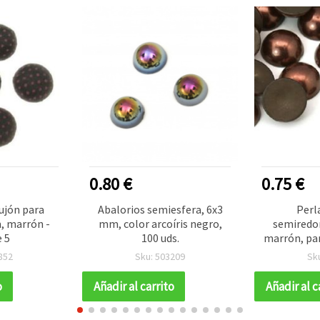
0.80 €
0.75 €
ujón para
Abalorios semiesfera, 6x3
Perl
, marrón -
mm, color arcoíris negro,
semiredon
e 5
100 uds.
marrón, pa
decor
852
Sku: 503209
Sk
scrapboo
o
Añadir al carrito
Añadir al c