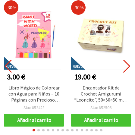
-30%
-30%
NUEVO
NUEVO
3.00 €
19.00 €
Libro Mágico de Colorear
Encantador Kit de
con Agua para Niños – 10
Crochet Amigurumi
Páginas con Preciosos
“Leoncito”, 50×50×50 mm,
Diseños de Princesas –
GZ6064 – Proyecto
Sku: 852428
Sku: 852506
Reutilizable, sin Manchas
Divertido y Creativo para
y Perfecto para
Amantes del Ganchillo y
Añadir al carrito
Añadir al carrito
Manualidades Creativas de
Precioso Regalo Hecho a
Cuento de Hadas
Mano