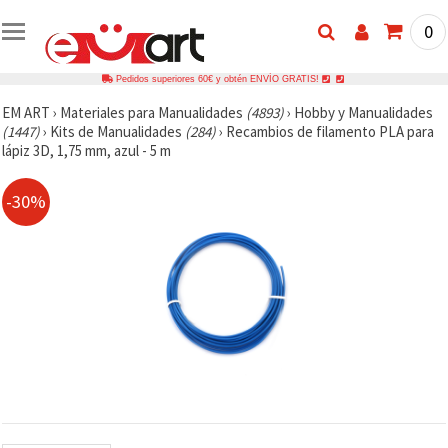
0
Pedidos superiores 60€ y obtén ENVÍO GRATIS!
EM ART
›
Materiales para Manualidades
(4893)
›
Hobby y Manualidades
(1447)
›
Kits de Manualidades
(284)
›
Recambios de filamento PLA para
lápiz 3D, 1,75 mm, azul - 5 m
-30%