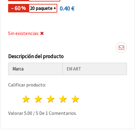
- 60
0.40 €
%
20 paquete +
Sin existencias:
Descripción del producto
Marca
EM ART
Calificar producto:
1 estrella
2 estrellas
3 estrellas
4 estrellas
5 estrellas
Valorar
5.00
/
5
De
1
Comentarios.