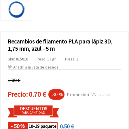
Recambios de filamento PLA para lápiz 3D,
1,75 mm, azul - 5 m
Sku:
815016
Peso: 17 gr.
Pieza: 1
Añadir a la lista de deseos
1.00 €
Precio:
0.70 €
- 30 %
Promoción
IVA incluida
DESCUENTOS
PARA CANTIDAD
- 50
0.50 €
%
10-19 paquete