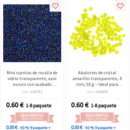
Mini cuentas de rocalla de
Abalorios de cristal
vidrio transparente, azul
amarillo transparente, 4
oscuro con acabado
mm, 50 g – Ideal para
arcoíris, 2 mm, 50 g
bisutería y manualidades
Sku:
104782
Sku:
104459
0.60
€
0.60
€
1-8 paquete
1-8 paquete
DESCUENTOS
DESCUENTOS
PARA CANTIDAD
PARA CANTIDAD
0.30 €
0.30 €
- 50 %
9 paquete +
- 50 %
9 paquete +