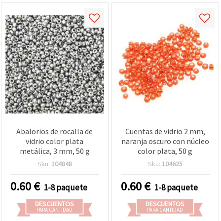
Abalorios de rocalla de
Cuentas de vidrio 2 mm,
vidrio color plata
naranja oscuro con núcleo
metálica, 3 mm, 50 g
color plata, 50 g
Sku:
104848
Sku:
104625
0.60
€
0.60
€
1-8 paquete
1-8 paquete
DESCUENTOS
DESCUENTOS
PARA CANTIDAD
PARA CANTIDAD