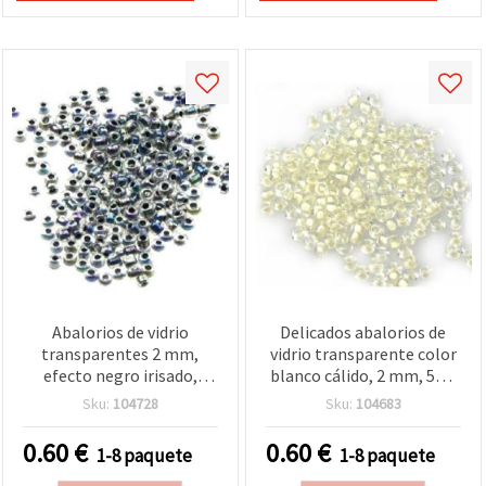
Abalorios de vidrio
Delicados abalorios de
transparentes 2 mm,
vidrio transparente color
efecto negro irisado,
blanco cálido, 2 mm, 50 g
mezcla arcoíris en
– ideales para bisutería
Sku:
104728
Sku:
104683
amarillo y negro, 50 g,
artesanal, diseños de
para bisutería y
boda y manualidades DIY
0.60
€
0.60
€
1-8 paquete
1-8 paquete
decoración
únicas