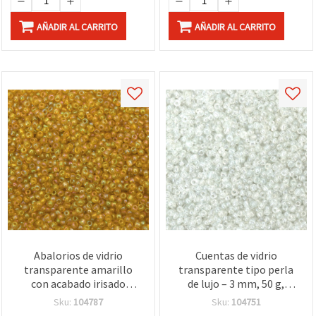
AÑADIR AL CARRITO
AÑADIR AL CARRITO
Abalorios de vidrio
Cuentas de vidrio
transparente amarillo
transparente tipo perla
con acabado irisado
de lujo – 3 mm, 50 g,
brillante, 4 mm, 50 g,
ideales para bisutería
Sku:
104787
Sku:
104751
para manualidades y
premium, pendientes y