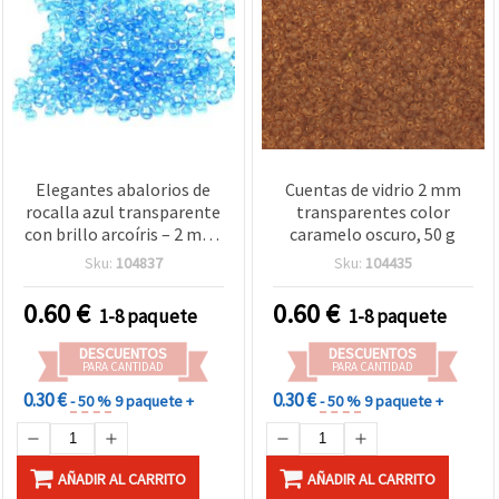
Elegantes abalorios de
Cuentas de vidrio 2 mm
rocalla azul transparente
transparentes color
con brillo arcoíris – 2 mm,
caramelo oscuro, 50 g
50 g, ideales para detalles
Sku:
104837
Sku:
104435
de bisutería, pendientes y
collares
0.60
€
0.60
€
1-8 paquete
1-8 paquete
DESCUENTOS
DESCUENTOS
PARA CANTIDAD
PARA CANTIDAD
0.30 €
0.30 €
- 50 %
9 paquete +
- 50 %
9 paquete +
AÑADIR AL CARRITO
AÑADIR AL CARRITO