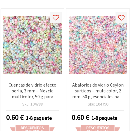
Cuentas de vidrio efecto
Abalorios de vidrio Ceylon
perla, 3 mm – Mezcla
surtidos – multicolor, 2
multicolor, 50 g para
mm, 50 g, esenciales para
bisutería y decoración
bisutería DIY, trabajos con
Sku:
104788
Sku:
104790
abalorios y manualidades
decorativas
0.60
€
0.60
€
1-8 paquete
1-8 paquete
DESCUENTOS
DESCUENTOS