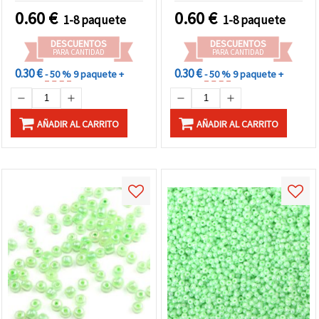
bisutería
accesorios elegantes
0.60
€
0.60
€
1-8 paquete
1-8 paquete
DESCUENTOS
DESCUENTOS
PARA CANTIDAD
PARA CANTIDAD
0.30 €
0.30 €
- 50 %
9 paquete +
- 50 %
9 paquete +
AÑADIR AL CARRITO
AÑADIR AL CARRITO