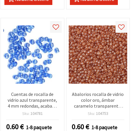
Cuentas de rocalla de
Abalorios rocalla de vidrio
vidrio azul transparente,
color oro, ámbar
4 mm redondas, acabado
caramelo transparente,
brillante, pack de 50 g
redondos 4 mm, efecto
Sku:
104781
Sku:
104753
para bisutería y
perla, 50 g
manualidades
0.60
€
0.60
€
1-8 paquete
1-8 paquete