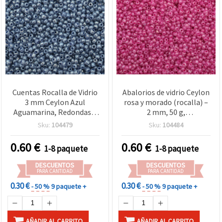
Cuentas Rocalla de Vidrio
Abalorios de vidrio Ceylon
3 mm Ceylon Azul
rosa y morado (rocalla) –
Aguamarina, Redondas –
2 mm, 50 g,
Bolsa a Granel de 50 g
imprescindibles para
Sku:
104479
Sku:
104484
para Bisutería, Tejido con
bisutería DIY, bordado con
Abalorios y Manualidades
cuentas y manualidades
0.60
€
0.60
€
1-8 paquete
1-8 paquete
decorativas
DESCUENTOS
DESCUENTOS
PARA CANTIDAD
PARA CANTIDAD
0.30 €
0.30 €
- 50 %
9 paquete +
- 50 %
9 paquete +
AÑADIR AL CARRITO
AÑADIR AL CARRITO