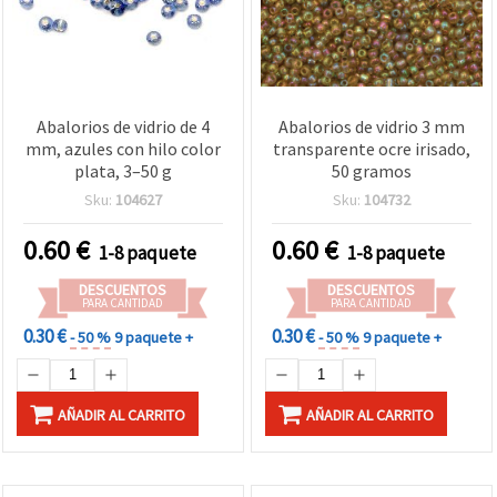
Abalorios de vidrio de 4
Abalorios de vidrio 3 mm
mm, azules con hilo color
transparente ocre irisado,
plata, 3–50 g
50 gramos
Sku:
104627
Sku:
104732
0.60
€
0.60
€
1-8 paquete
1-8 paquete
DESCUENTOS
DESCUENTOS
PARA CANTIDAD
PARA CANTIDAD
0.30 €
0.30 €
- 50 %
9 paquete +
- 50 %
9 paquete +
AÑADIR AL CARRITO
AÑADIR AL CARRITO