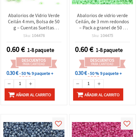
Abalorios de Vidrio Verde
Abalorios de vidrio verde
Ceilán 4 mm, Bolsa de 50
Ceilán, de 3 mm redondos
g – Cuentas Sueltas
– Pack a granel de 50 g
Premium para Bisutería,
para bisutería, enfilado y
Sku:
104476
Sku:
104475
Enfilado y Manualidades
manualidades DIY
DIY
0.60
€
0.60
€
1-8 paquete
1-8 paquete
DESCUENTOS
DESCUENTOS
PARA CANTIDAD
PARA CANTIDAD
0.30 €
0.30 €
- 50 %
9 paquete +
- 50 %
9 paquete +
AÑADIR AL CARRITO
AÑADIR AL CARRITO