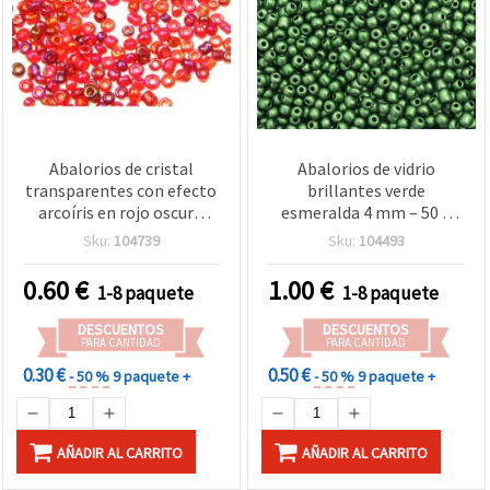
Abalorios de cristal
Abalorios de vidrio
transparentes con efecto
brillantes verde
arcoíris en rojo oscuro
esmeralda 4 mm – 50 g
elegante – 2 mm, 50 g,
para bisutería y
Sku:
104739
Sku:
104493
ideales para bisutería
decoración
romántica, pulseras y
0.60
€
1.00
€
1-8 paquete
1-8 paquete
pendientes
DESCUENTOS
DESCUENTOS
PARA CANTIDAD
PARA CANTIDAD
0.30 €
0.50 €
- 50 %
9 paquete +
- 50 %
9 paquete +
AÑADIR AL CARRITO
AÑADIR AL CARRITO