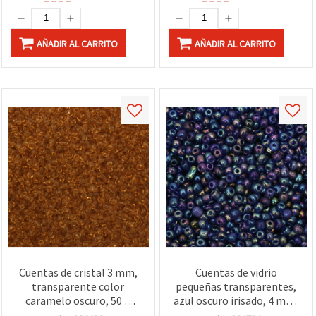
AÑADIR AL CARRITO
AÑADIR AL CARRITO
Cuentas de cristal 3 mm,
Cuentas de vidrio
transparente color
pequeñas transparentes,
caramelo oscuro, 50 g
azul oscuro irisado, 4 mm,
para manualidades y
50 g