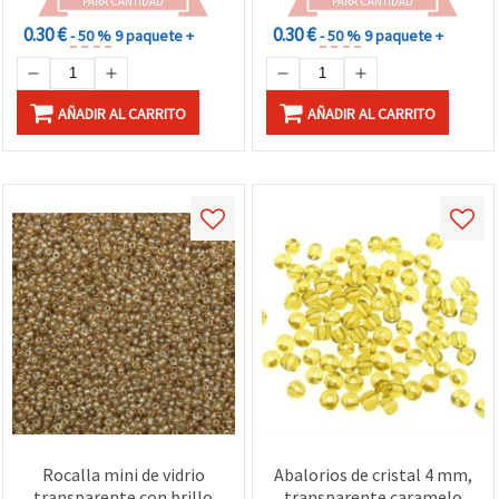
PARA CANTIDAD
PARA CANTIDAD
0.30 €
0.30 €
- 50 %
9 paquete +
- 50 %
9 paquete +
AÑADIR AL CARRITO
AÑADIR AL CARRITO
Rocalla mini de vidrio
Abalorios de cristal 4 mm,
transparente con brillo
transparente caramelo