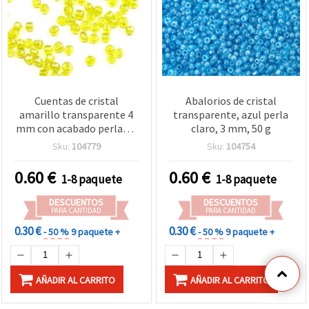
Cuentas de cristal
Abalorios de cristal
amarillo transparente 4
transparente, azul perla
mm con acabado perlado,
claro, 3 mm, 50 g
50 g – abalorios brillantes
Sku:
104779
Sku:
104754
para bisutería, beading y
manualidades DIY
0.60
€
0.60
€
1-8 paquete
1-8 paquete
DESCUENTOS
DESCUENTOS
PARA CANTIDAD
PARA CANTIDAD
0.30 €
0.30 €
- 50 %
9 paquete +
- 50 %
9 paquete +
AÑADIR AL CARRITO
AÑADIR AL CARRITO