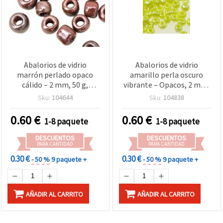
Abalorios de vidrio
Abalorios de vidrio
marrón perlado opaco
amarillo perla oscuro
cálido – 2 mm, 50 g,
vibrante – Opacos, 2 mm,
ideales para bisutería
50 g, ideales para
Sku:
104644
Sku:
104838
artesanal, diseños
bisutería hecha a mano,
otoñales y creaciones DIY
diseños veraniegos y
0.60
€
0.60
€
1-8 paquete
1-8 paquete
únicas
manualidades DIY únicas
DESCUENTOS
DESCUENTOS
PARA CANTIDAD
PARA CANTIDAD
0.30 €
0.30 €
- 50 %
9 paquete +
- 50 %
9 paquete +
AÑADIR AL CARRITO
AÑADIR AL CARRITO