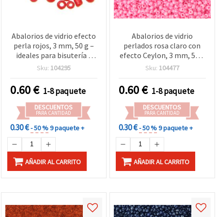
Abalorios de vidrio efecto
Abalorios de vidrio
perla rojos, 3 mm, 50 g –
perlados rosa claro con
ideales para bisutería y
efecto Ceylon, 3 mm, 50 g
manualidades decorativas
– Ideales para bisutería y
Sku:
104295
Sku:
104477
pulseras
0.60
€
0.60
€
1-8 paquete
1-8 paquete
DESCUENTOS
DESCUENTOS
PARA CANTIDAD
PARA CANTIDAD
0.30 €
0.30 €
- 50 %
9 paquete +
- 50 %
9 paquete +
AÑADIR AL CARRITO
AÑADIR AL CARRITO