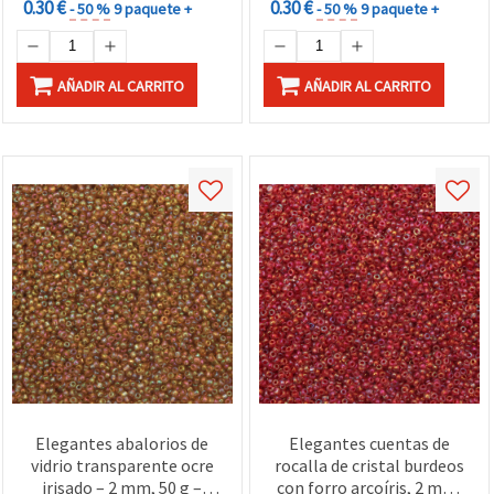
0.30 €
0.30 €
- 50 %
9 paquete +
- 50 %
9 paquete +
AÑADIR AL CARRITO
AÑADIR AL CARRITO
Elegantes abalorios de
Elegantes cuentas de
vidrio transparente ocre
rocalla de cristal burdeos
irisado – 2 mm, 50 g –
con forro arcoíris, 2 mm,