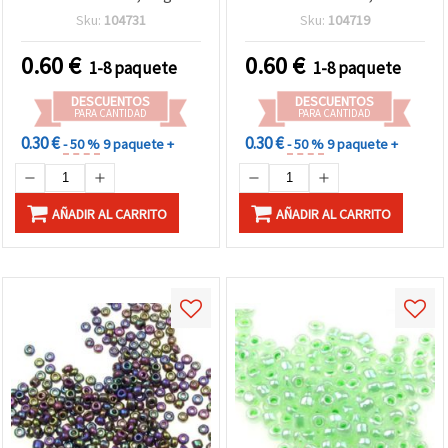
perfectos para detalles de
50 g, perfectas para
Sku:
104731
Sku:
104719
bisutería, collares,
detalles de bisutería,
pendientes y
bordado y tejido de
0.60
€
0.60
€
1-8 paquete
1-8 paquete
manualidades
abalorios
DESCUENTOS
DESCUENTOS
PARA CANTIDAD
PARA CANTIDAD
0.30 €
0.30 €
- 50 %
9 paquete +
- 50 %
9 paquete +
AÑADIR AL CARRITO
AÑADIR AL CARRITO