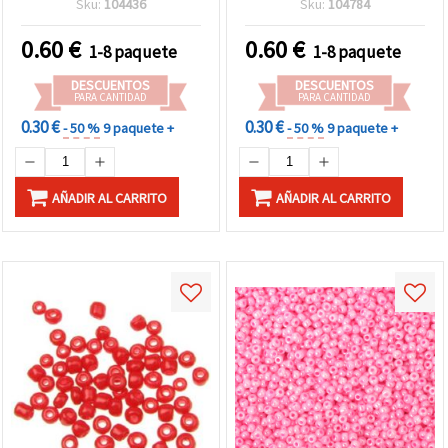
Sku:
104436
Sku:
104784
bisutería
0.60
€
0.60
€
1-8 paquete
1-8 paquete
DESCUENTOS
DESCUENTOS
PARA CANTIDAD
PARA CANTIDAD
0.30 €
0.30 €
- 50 %
9 paquete +
- 50 %
9 paquete +
AÑADIR AL CARRITO
AÑADIR AL CARRITO