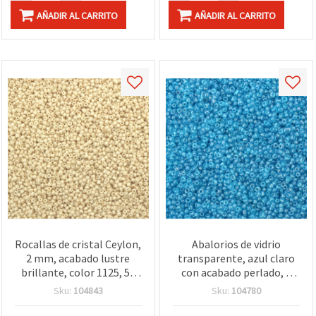
AÑADIR AL CARRITO
AÑADIR AL CARRITO
Rocallas de cristal Ceylon,
Abalorios de vidrio
2 mm, acabado lustre
transparente, azul claro
brillante, color 1125, 50
con acabado perlado, 2
gramos
mm, 50 g, para bisutería y
Sku:
104843
Sku:
104780
manualidades