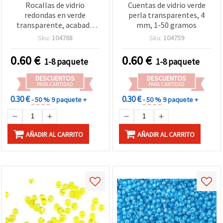
Rocallas de vidrio
Cuentas de vidrio verde
redondas en verde
perla transparentes, 4
transparente, acabado
mm, 1-50 gramos
brillante, 4 mm, 50 g —
Sku:
104768
Sku:
104759
cuentas para bisutería y
manualidades
0.60
€
0.60
€
1-8 paquete
1-8 paquete
DESCUENTOS
DESCUENTOS
PARA CANTIDAD
PARA CANTIDAD
0.30 €
0.30 €
- 50 %
9 paquete +
- 50 %
9 paquete +
AÑADIR AL CARRITO
AÑADIR AL CARRITO