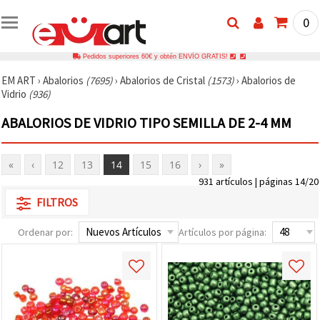
0
Pedidos superiores 60€ y obtén ENVÍO GRATIS!
EM ART
›
Abalorios
(7695)
›
Abalorios de Cristal
(1573)
›
Abalorios de
Vidrio
(936)
ABALORIOS DE VIDRIO TIPO SEMILLA DE 2-4 MM
«
‹
12
13
14
15
16
›
»
931 artículos | páginas 14/20
FILTROS
Ordenar por:
Artículos por página: