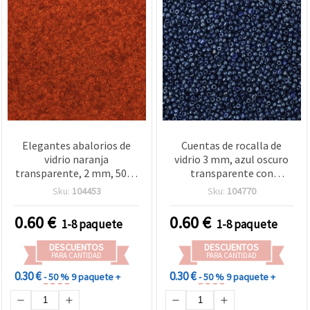
Elegantes abalorios de
Cuentas de rocalla de
vidrio naranja
vidrio 3 mm, azul oscuro
transparente, 2 mm, 50 g,
transparente con
ideales para detalles de
acabado perlado, 50 g
Sku:
104453
Sku:
104770
bisutería, pendientes y
collares
0.60
€
0.60
€
1-8 paquete
1-8 paquete
DESCUENTOS
DESCUENTOS
PARA CANTIDAD
PARA CANTIDAD
0.30 €
0.30 €
- 50 %
9 paquete +
- 50 %
9 paquete +