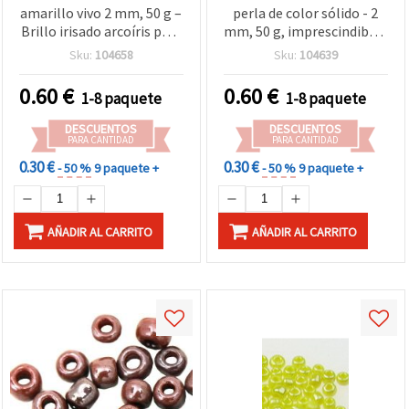
amarillo vivo 2 mm, 50 g –
perla de color sólido - 2
Brillo irisado arcoíris para
mm, 50 g, imprescindibles
bisutería y manualidades
para bisutería DIY,
Sku:
104658
Sku:
104639
manualidades con
cuentas y bordado
0.60
€
0.60
€
1-8 paquete
1-8 paquete
DESCUENTOS
DESCUENTOS
PARA CANTIDAD
PARA CANTIDAD
0.30 €
0.30 €
- 50 %
9 paquete +
- 50 %
9 paquete +
AÑADIR AL CARRITO
AÑADIR AL CARRITO