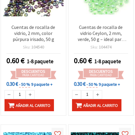
Cuentas de rocalla de
Cuentas de rocalla de
vidrio, 2 mm, color
vidrio Ceylon, 2 mm,
púrpura irisado, 50 g
verde, 50 g – ideal para
bisutería, manualidades y
Sku:
104540
Sku:
104474
decoración
0.60
€
0.60
€
1-8 paquete
1-8 paquete
DESCUENTOS
DESCUENTOS
PARA CANTIDAD
PARA CANTIDAD
0.30 €
0.30 €
- 50 %
9 paquete +
- 50 %
9 paquete +
AÑADIR AL CARRITO
AÑADIR AL CARRITO