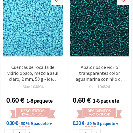
Cuentas de rocalla de
Abalorios de vidrio
vidrio opaco, mezcla azul
transparentes color
claro, 2 mm, 50 g - ideal
aguamarina con hilo de
para manualidades y
tono plateado brillante, 3
Sku:
104804
Sku:
104824
decoración
mm, 50 g
0.60
€
0.60
€
1-8 paquete
1-8 paquete
DESCUENTOS
DESCUENTOS
PARA CANTIDAD
PARA CANTIDAD
0.30 €
0.30 €
- 50 %
9 paquete +
- 50 %
9 paquete +