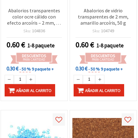
Abalorios transparentes
Abalorios de vidrio
color ocre cálido con
transparentes de 2 mm,
efecto arcoíris – 2 mm, 50
amarillo arcoíris, 50 g
g, ideales para bisutería
Sku:
104836
Sku:
104749
hecha a mano, diseños
otoñales y creaciones DIY
0.60
€
0.60
€
1-8 paquete
1-8 paquete
únicas
DESCUENTOS
DESCUENTOS
PARA CANTIDAD
PARA CANTIDAD
0.30 €
0.30 €
- 50 %
9 paquete +
- 50 %
9 paquete +
AÑADIR AL CARRITO
AÑADIR AL CARRITO