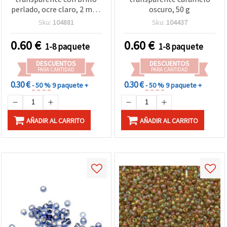
perlado, ocre claro, 2 mm,
oscuro, 50 g
50 g para manualidades y
Sku:
104881
Sku:
104437
bisutería
0.60
€
0.60
€
1-8 paquete
1-8 paquete
DESCUENTOS
DESCUENTOS
PARA CANTIDAD
PARA CANTIDAD
0.30 €
0.30 €
- 50 %
9 paquete +
- 50 %
9 paquete +
AÑADIR AL CARRITO
AÑADIR AL CARRITO