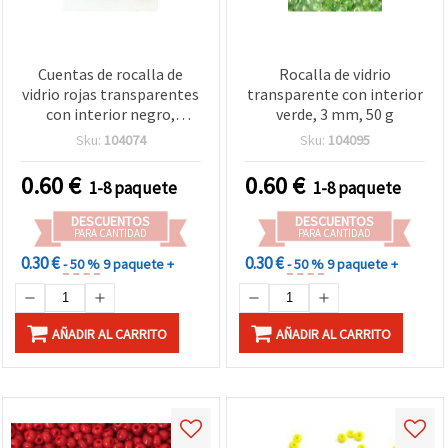
Cuentas de rocalla de
Rocalla de vidrio
vidrio rojas transparentes
transparente con interior
con interior negro,
verde, 3 mm, 50 g
redondas de 4 mm, bolsa
Sku:
104074
Sku:
104095
a granel de 50 g para
bisutería, enfilado y
0.60
€
0.60
€
1-8 paquete
1-8 paquete
manualidades DIY
DESCUENTOS
DESCUENTOS
PARA CANTIDAD
PARA CANTIDAD
0.30 €
0.30 €
- 50 %
9 paquete +
- 50 %
9 paquete +
AÑADIR AL CARRITO
AÑADIR AL CARRITO