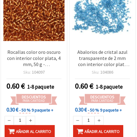
Rocallas color oro oscuro
Abalorios de cristal azul
con interior color plata, 4
transparente de 2 mm
mm, 50 g -
con interior color plata
imprescindibles para
brillante – 50 g para
Sku:
104097
Sku:
104086
bisutería DIY, tejido de
bisutería artesanal y
cuentas y manualidades
manualidades
0.60
€
0.60
€
1-8 paquete
1-8 paquete
DESCUENTOS
DESCUENTOS
PARA CANTIDAD
PARA CANTIDAD
0.30 €
0.30 €
- 50 %
9 paquete +
- 50 %
9 paquete +
AÑADIR AL CARRITO
AÑADIR AL CARRITO