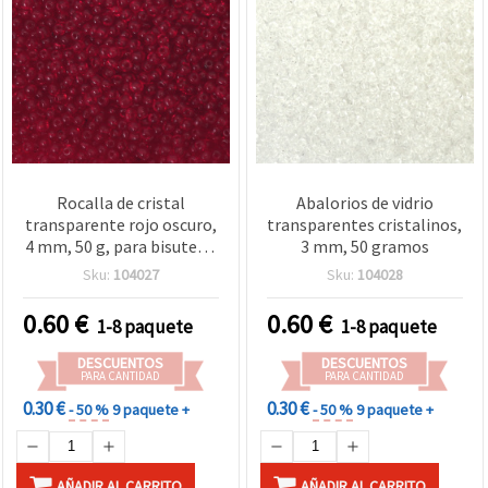
Rocalla de cristal
Abalorios de vidrio
transparente rojo oscuro,
transparentes cristalinos,
4 mm, 50 g, para bisutería
3 mm, 50 gramos
y manualidades
Sku:
104027
Sku:
104028
0.60
€
0.60
€
1-8 paquete
1-8 paquete
DESCUENTOS
DESCUENTOS
PARA CANTIDAD
PARA CANTIDAD
0.30 €
0.30 €
- 50 %
9 paquete +
- 50 %
9 paquete +
AÑADIR AL CARRITO
AÑADIR AL CARRITO