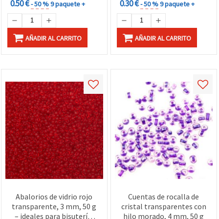
0.50 €
0.30 €
- 50 %
9 paquete +
- 50 %
9 paquete +
AÑADIR AL CARRITO
AÑADIR AL CARRITO
Abalorios de vidrio rojo
Cuentas de rocalla de
transparente, 3 mm, 50 g
cristal transparentes con
– ideales para bisutería,
hilo morado, 4 mm, 50 g