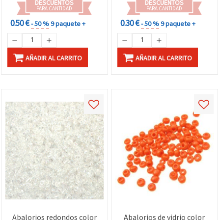
DESCUENTOS
DESCUENTOS
PARA CANTIDAD
PARA CANTIDAD
0.50 €
0.30 €
- 50 %
9 paquete +
- 50 %
9 paquete +
AÑADIR AL CARRITO
AÑADIR AL CARRITO
Abalorios redondos color
Abalorios de vidrio color