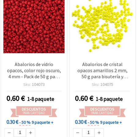
Abalorios de vidrio
Abalorios de cristal
opacos, color rojo oscuro,
opacos amarillos 2 mm,
4 mm - Pack de 50 g para
50 g para bisutería y
bisutería y decoraciones
manualidades
Sku:
104073
Sku:
104075
hechas a mano
0.60
€
0.60
€
1-8 paquete
1-8 paquete
DESCUENTOS
DESCUENTOS
PARA CANTIDAD
PARA CANTIDAD
0.30 €
0.30 €
- 50 %
9 paquete +
- 50 %
9 paquete +