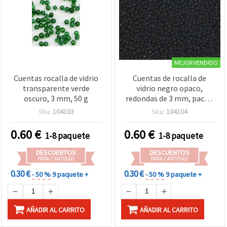
MEJOR VENDIDO
Cuentas rocalla de vidrio
Cuentas de rocalla de
transparente verde
vidrio negro opaco,
oscuro, 3 mm, 50 g
redondas de 3 mm, pack a
granel de 50 g – Para
Sku:
104103
Sku:
104104
bisutería, pulseras,
collares y manualidades
0.60
€
0.60
€
1-8 paquete
1-8 paquete
DIY
DESCUENTOS
DESCUENTOS
PARA CANTIDAD
PARA CANTIDAD
0.30 €
0.30 €
- 50 %
9 paquete +
- 50 %
9 paquete +
AÑADIR AL CARRITO
AÑADIR AL CARRITO