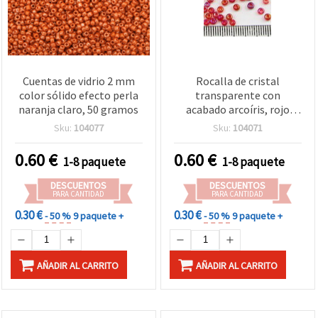
Cuentas de vidrio 2 mm
Rocalla de cristal
color sólido efecto perla
transparente con
naranja claro, 50 gramos
acabado arcoíris, rojo
oscuro, 3 mm, 50 g
Sku:
104077
Sku:
104071
0.60
€
0.60
€
1-8 paquete
1-8 paquete
DESCUENTOS
DESCUENTOS
PARA CANTIDAD
PARA CANTIDAD
0.30 €
0.30 €
- 50 %
9 paquete +
- 50 %
9 paquete +
AÑADIR AL CARRITO
AÑADIR AL CARRITO