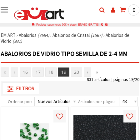
0
Pedidos superiores 60€ y obtén ENVÍO GRATIS!
EM ART
›
Abalorios
(7684)
›
Abalorios de Cristal
(1567)
›
Abalorios de
Vidrio
(931)
ABALORIOS DE VIDRIO TIPO SEMILLA DE 2-4 MM
«
‹
16
17
18
19
20
›
»
931 artículos | páginas 19/20
FILTROS
Ordenar por:
Artículos por página: