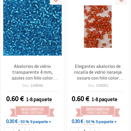
Abalorios de vidrio
Elegantes abalorios de
transparente 4 mm,
rocalla de vidrio naranja
azules con hilo color
oscuro con hilo color
plata nº 2 - 50 g
plata – 3 mm, 50 g,
Sku:
104044
Sku:
104052
perfectos para pulseras,
collares, pendientes y
0.60
€
0.60
€
1-8 paquete
1-8 paquete
detalles de bisutería
DESCUENTOS
DESCUENTOS
PARA CANTIDAD
PARA CANTIDAD
0.30 €
0.30 €
- 50 %
9 paquete +
- 50 %
9 paquete +