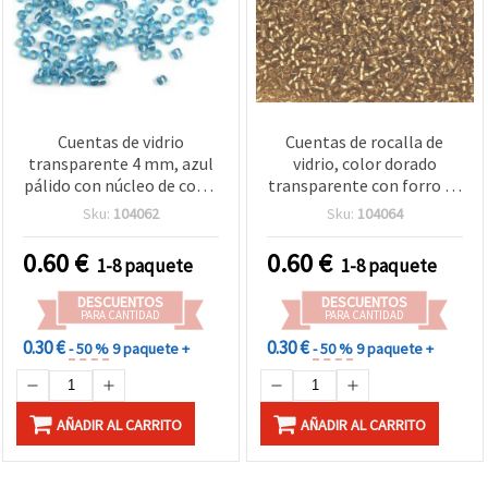
Cuentas de vidrio
Cuentas de rocalla de
transparente 4 mm, azul
vidrio, color dorado
pálido con núcleo de color
transparente con forro de
plateado, 50 g
color plateado, 3 mm, 50
Sku:
104062
Sku:
104064
gramos
0.60
€
0.60
€
1-8 paquete
1-8 paquete
DESCUENTOS
DESCUENTOS
PARA CANTIDAD
PARA CANTIDAD
0.30 €
0.30 €
- 50 %
9 paquete +
- 50 %
9 paquete +
AÑADIR AL CARRITO
AÑADIR AL CARRITO