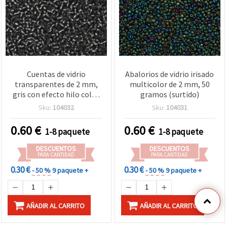
Cuentas de vidrio
Abalorios de vidrio irisado
transparentes de 2 mm,
multicolor de 2 mm, 50
gris con efecto hilo color
gramos (surtido)
plata, 50 g – Ideales para
Sku:
104032
Sku:
104031
bisutería y manualidades
0.60
€
0.60
€
1-8 paquete
1-8 paquete
DESCUENTOS
DESCUENTOS
PARA CANTIDAD
PARA CANTIDAD
0.30 €
0.30 €
- 50 %
9 paquete +
- 50 %
9 paquete +
AÑADIR AL CARRITO
AÑADIR AL CARRITO