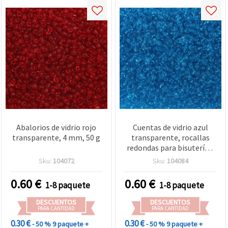
Abalorios de vidrio rojo
Cuentas de vidrio azul
transparente, 4 mm, 50 g
transparente, rocallas
redondas para bisutería y
manualidades DIY, 4 mm,
Sku:
104072
Sku:
104084
50 g
0.60
€
0.60
€
1-8 paquete
1-8 paquete
DESCUENTOS
DESCUENTOS
PARA CANTIDAD
PARA CANTIDAD
0.30 €
0.30 €
- 50 %
9 paquete +
- 50 %
9 paquete +