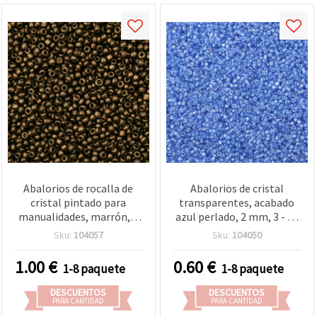
Abalorios de rocalla de
Abalorios de cristal
cristal pintado para
transparentes, acabado
manualidades, marrón, 2
azul perlado, 2 mm, 3 - 50
mm, 50 g
g
Sku:
104057
Sku:
104050
1.00
€
0.60
€
1-8 paquete
1-8 paquete
DESCUENTOS
DESCUENTOS
PARA CANTIDAD
PARA CANTIDAD