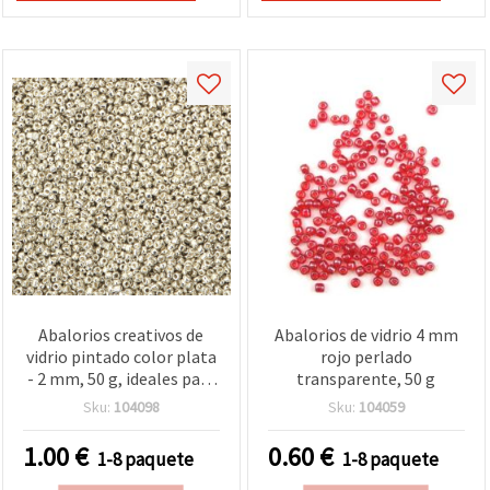
Abalorios creativos de
Abalorios de vidrio 4 mm
vidrio pintado color plata
rojo perlado
- 2 mm, 50 g, ideales para
transparente, 50 g
bisutería artesanal,
Sku:
104098
Sku:
104059
adornos y manualidades
DIY únicas
1.00
€
0.60
€
1-8 paquete
1-8 paquete