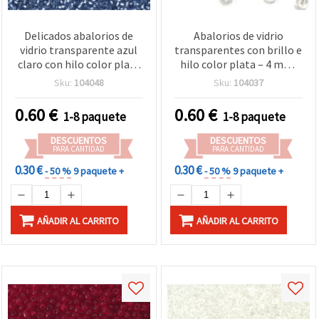
Delicados abalorios de
Abalorios de vidrio
vidrio transparente azul
transparentes con brillo e
claro con hilo color plata
hilo color plata – 4 mm,
– 2 mm, 50 g, ideales para
50 g; ideales para
Sku:
104048
Sku:
104037
bisutería artesanal,
bisutería artesanal,
efectos de luz y
patrones luminosos y
0.60
€
0.60
€
1-8 paquete
1-8 paquete
creaciones DIY únicas
manualidades DIY únicas
DESCUENTOS
DESCUENTOS
PARA CANTIDAD
PARA CANTIDAD
0.30 €
0.30 €
- 50 %
9 paquete +
- 50 %
9 paquete +
AÑADIR AL CARRITO
AÑADIR AL CARRITO