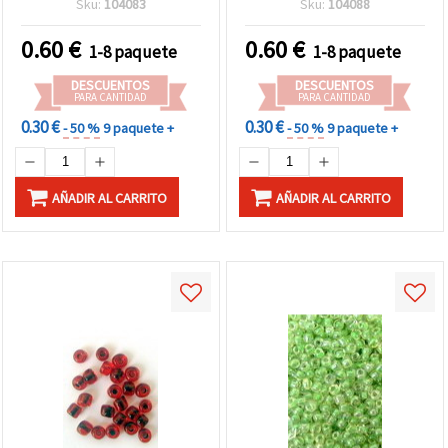
Sku:
104083
Sku:
104088
inspirados en el océano y
proyectos DIY únicos
0.60
€
0.60
€
1-8 paquete
1-8 paquete
DESCUENTOS
DESCUENTOS
PARA CANTIDAD
PARA CANTIDAD
0.30 €
0.30 €
- 50 %
9 paquete +
- 50 %
9 paquete +
AÑADIR AL CARRITO
AÑADIR AL CARRITO