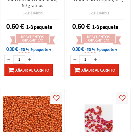
50 gramos
Sku:
104099
Sku:
104093
0.60
€
0.60
€
1-8 paquete
1-8 paquete
DESCUENTOS
DESCUENTOS
PARA CANTIDAD
PARA CANTIDAD
0.30 €
0.30 €
- 50 %
9 paquete +
- 50 %
9 paquete +
AÑADIR AL CARRITO
AÑADIR AL CARRITO