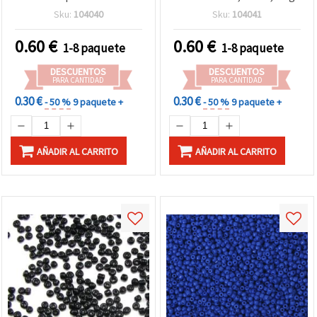
decoración y
Sku:
104040
Sku:
104041
manualidades
0.60
€
0.60
€
1-8 paquete
1-8 paquete
DESCUENTOS
DESCUENTOS
PARA CANTIDAD
PARA CANTIDAD
0.30 €
0.30 €
- 50 %
9 paquete +
- 50 %
9 paquete +
AÑADIR AL CARRITO
AÑADIR AL CARRITO