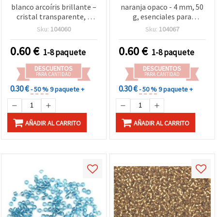
blanco arcoíris brillante –
naranja opaco - 4 mm, 50
cristal transparente, 4
g, esenciales para
mm, 50 g, ideales para
bisutería DIY, tejido de
Sku:
104060
Sku:
104067
bisutería nupcial,
abalorios y proyectos de
pendientes y
manualidades
0.60
€
0.60
€
1-8 paquete
1-8 paquete
decoraciones delicadas
DESCUENTOS
DESCUENTOS
PARA CANTIDAD
PARA CANTIDAD
0.30 €
0.30 €
- 50 %
9 paquete +
- 50 %
9 paquete +
AÑADIR AL CARRITO
AÑADIR AL CARRITO