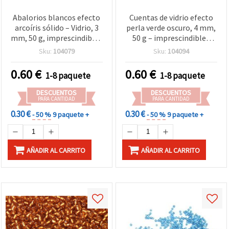
Abalorios blancos efecto
Cuentas de vidrio efecto
arcoíris sólido – Vidrio, 3
perla verde oscuro, 4 mm,
mm, 50 g, imprescindibles
50 g – imprescindibles
para bisutería DIY,
para bisutería DIY, tejido
Sku:
104079
Sku:
104094
trabajos con abalorios y
de abalorios y
bordado
manualidades decorativas
0.60
€
0.60
€
1-8 paquete
1-8 paquete
DESCUENTOS
DESCUENTOS
PARA CANTIDAD
PARA CANTIDAD
0.30 €
0.30 €
- 50 %
9 paquete +
- 50 %
9 paquete +
AÑADIR AL CARRITO
AÑADIR AL CARRITO