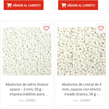
AÑADIR AL CARRITO
AÑADIR AL CARRITO
Abalorios de vidrio blanco
Abalorios de cristal de 4
opaco – 2 mm, 50 g –
mm, opacos con efecto
imprescindibles para
irisado blanco, 50 g –
bisutería DIY, proyectos
ideales para bisutería y
Sku:
104082
Sku:
104080
de manualidades y diseños
regalos hechos a mano
decorativos