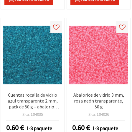
Cuentas rocalla de vidrio
Abalorios de vidrio 3 mm,
azul transparente 2 mm,
rosa neón transparente,
pack de 50 g – abalorios
50 g
redondos pequeños para
Sku:
104035
Sku:
104026
bisutería, enfilado, tejido
en telar, bordado y
0.60
€
0.60
€
1-8 paquete
1-8 paquete
manualidades