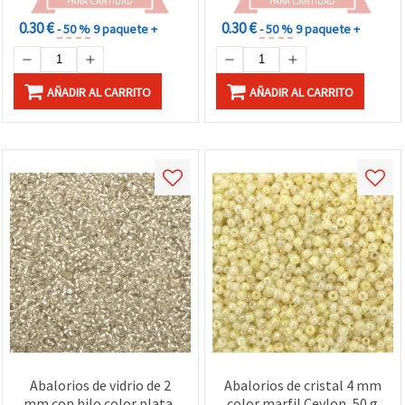
PARA CANTIDAD
PARA CANTIDAD
0.30 €
0.30 €
- 50 %
9 paquete +
- 50 %
9 paquete +
AÑADIR AL CARRITO
AÑADIR AL CARRITO
Abalorios de vidrio de 2
Abalorios de cristal 4 mm
mm con hilo color plata,
color marfil Ceylon, 50 g