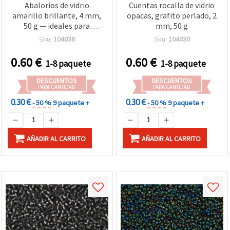
Abalorios de vidrio
Cuentas rocalla de vidrio
amarillo brillante, 4 mm,
opacas, grafito perlado, 2
50 g — ideales para
mm, 50 g
bisutería, manualidades y
Sku:
104036
Sku:
104030
decoración
0.60
€
0.60
€
1-8 paquete
1-8 paquete
DESCUENTOS
DESCUENTOS
PARA CANTIDAD
PARA CANTIDAD
0.30 €
0.30 €
- 50 %
9 paquete +
- 50 %
9 paquete +
AÑADIR AL CARRITO
AÑADIR AL CARRITO