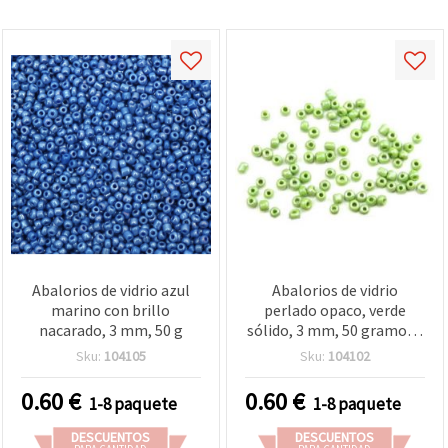
Abalorios de vidrio azul
Abalorios de vidrio
marino con brillo
perlado opaco, verde
nacarado, 3 mm, 50 g
sólido, 3 mm, 50 gramos -
para bisutería y
Sku:
104105
Sku:
104102
manualidades DIY
0.60
€
0.60
€
1-8 paquete
1-8 paquete
DESCUENTOS
DESCUENTOS