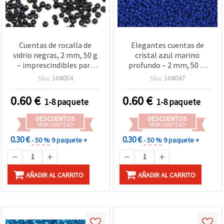
Cuentas de rocalla de
Elegantes cuentas de
vidrio negras, 2 mm, 50 g
cristal azul marino
– imprescindibles para
profundo – 2 mm, 50 g,
bisutería DIY, tejido de
perfectas para bisutería,
Sku:
104054
Sku:
104047
cuentas y manualidades
pulseras y pendientes
0.60
€
0.60
€
1-8 paquete
1-8 paquete
DESCUENTOS
DESCUENTOS
PARA CANTIDAD
PARA CANTIDAD
0.30 €
0.30 €
- 50 %
9 paquete +
- 50 %
9 paquete +
AÑADIR AL CARRITO
AÑADIR AL CARRITO