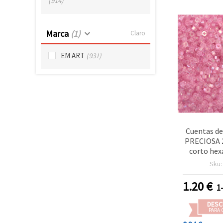
(914)
Marca
(1)
Claro
EM ART
(931)
Cuentas de
PRECIOSA 2
corto hex
mm, aguj
Sku
transpare
rosa pulido
1.20
€
1
(±1
DESC
PARA 