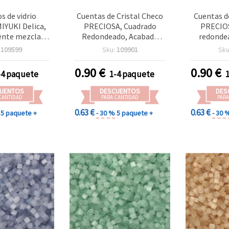
s de vidrio
Cuentas de Cristal Checo
Cuentas d
IYUKI Delica,
PRECIOSA, Cuadrado
PRECIOS
ente mezcla
Redondeado, Acabado
redonde
(melange), 2,7
Perlado, ±3,4 x 3,4 mm,
nacarado,
:
109599
Sku:
109901
Sku
o 1,5 mm – 10
Orificio Cuadrado: 1,2
orificio c
800 uds)
mm, Color Banana, 20 g
color rosa
0.90
€
0.90
€
-4 paquete
1-4 paquete
(±320 uds)
(±320 uds)
y man
UENTOS
DESCUENTOS
DES
CANTIDAD
PARA CANTIDAD
PARA
0.63 €
0.63 €
5 paquete +
- 30 %
5 paquete +
- 30 