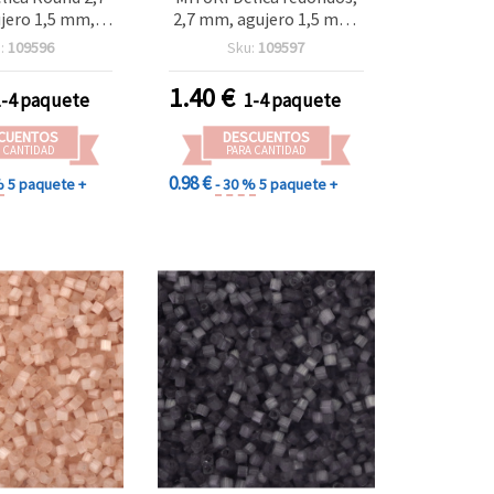
jero 1,5 mm,
2,7 mm, agujero 1,5 mm,
transparente
transparentes con hilo
:
109596
Sku:
109597
iris dorado, 10
interior, mezcla verde
±800 uds)
pálido e irisado dorado, 10
1.40
€
1-4 paquete
1-4 paquete
g (~800 uds.)
CUENTOS
DESCUENTOS
 CANTIDAD
PARA CANTIDAD
0.98 €
%
5 paquete +
- 30 %
5 paquete +