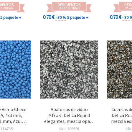
UENTOS
DESCUENTOS
DES
CANTIDAD
PARA CANTIDAD
PARA
0.70 €
0.70 €
5 paquete +
- 30 %
5 paquete +
- 30 
e Vidrio Checo
Abalorios de vidrio
Cuentas de
A, 4x3 mm,
MIYUKI Delica Round
Delica Ro
 1 mm, Azul
elegantes, mezcla opaca
mezcla es
g (±320 uds.)
esmaltada en blanco y
en blanco 
:
114735
Sku:
109591
Sku