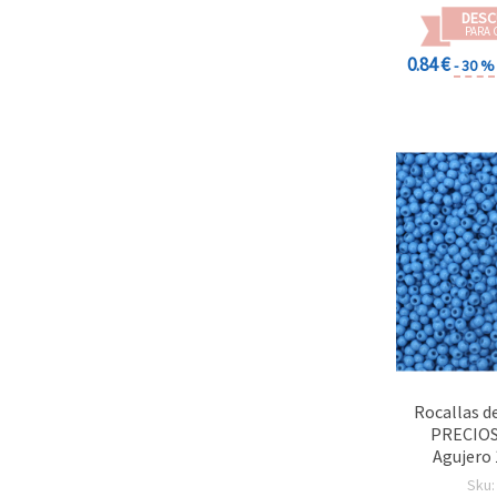
DESC
PARA 
0.84 €
- 30 %
Rocallas d
PRECIOS
Agujero
Opaco, 20 
Sku