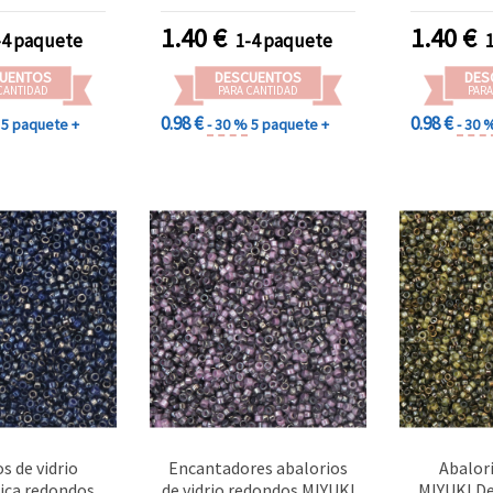
color plata, 2,7 mm,
mm, aguje
agujero: 1,5 mm – 10 g
g (
1.40
€
1.40
€
-4 paquete
1-4 paquete
(±660 uds)
UENTOS
DESCUENTOS
DES
CANTIDAD
PARA CANTIDAD
PARA
0.98 €
0.98 €
5 paquete +
- 30 %
5 paquete +
- 30 
s de vidrio
Encantadores abalorios
Abalori
ica redondos,
de vidrio redondos MIYUKI
MIYUKI De