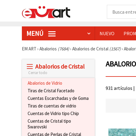
MENÚ
NUEVO
PROM
EM ART
›
Abalorios
(7684)
›
Abalorios de Cristal
(1567)
›
Abalor
ABALORIO
Abalorios de Cristal
Cerrar todo
Abalorios de Vidrio
931 artículos |
Tiras de Cristal Facetado
Cuentas Escarchadas y de Goma
Tiras de cuentas de vidrio
Cuentas de Vidrio tipo Chip
Cuentas de Cristal tipo
Swarovski
Cuentas de Perlas de Cristal