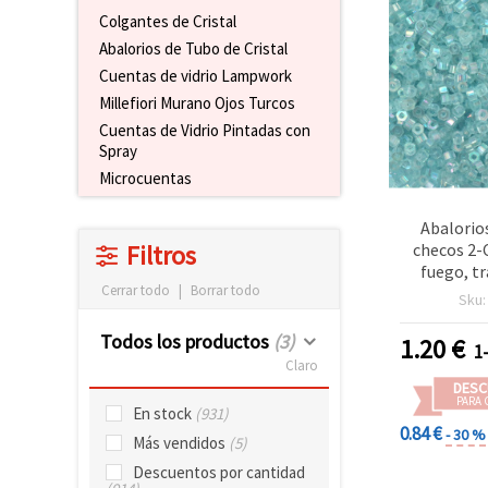
Colgantes de Cristal
Abalorios de Tubo de Cristal
Cuentas de vidrio Lampwork
Millefiori Murano Ojos Turcos
Cuentas de Vidrio Pintadas con
Spray
Microcuentas
Abalorio
checos 2-C
Filtros
fuego, t
Cerrar todo
|
Borrar todo
irisado
Sku
intenso, c
hexagona
Todos los productos
(3)
1.20
€
1
agujero 1
Claro
(±1
DESC
PARA 
En stock
(931)
0.84 €
- 30 %
Más vendidos
(5)
Descuentos por cantidad