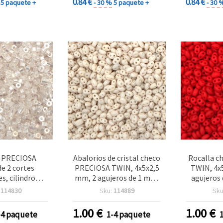
0.84 €
0.84 €
5 paquete +
- 30 %
5 paquete +
- 30 
 PRECIOSA
Abalorios de cristal checo
Rocalla c
de 2 cortes
PRECIOSA TWIN, 4x5x2,5
TWIN, 4x
es, cilindro
mm, 2 agujeros de 1 mm,
agujeros 
corto, pulido
color encaje antiguo
opaco mat
:
114830
Sku:
114889
Sku
transparente,
opaco mate, 10 g (±130
 agujero 1,5
uds)
1.00
€
1.00
€
-4 paquete
1-4 paquete
g (±150 uds)