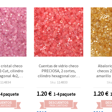
 cristal checo
Cuentas de vidrio checo
Abalori
‑Cut, cilindro
PRECIOSA, 2 cortes,
checos 2
agonal 4x2,5
cilindro hexagonal corto
amarillo
ero 1,5 mm,
4x2,5 mm, agujero 1,5
pulido al 
:
114834
Sku:
114833
Sku
nte arcoíris
mm, pulido al fuego, rosa
corto hex
 al fuego, 10 g
flamenco transparente –
mm, aguje
1.20
€
1.20
€
-4 paquete
1-4 paquete
50 uds)
10 g ±150 uds
g (~15
bisutería 
UENTOS
DESCUENTOS
DES
CANTIDAD
PARA CANTIDAD
PARA