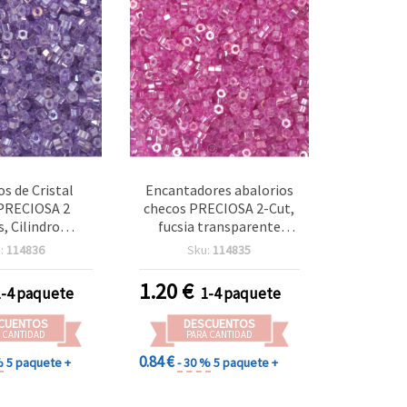
os de Cristal
Encantadores abalorios
PRECIOSA 2
checos PRECIOSA 2-Cut,
s, Cilindro
fucsia transparente
 Corto, 4x2,5
pulido al fuego, canutillo
:
114836
Sku:
114835
jero 1,5 mm,
hexagonal corto 4x2,5
Transparente
mm, agujero 1,5 mm – 10
1.20
€
1-4 paquete
1-4 paquete
l Fuego, 10 g
g (±150 uds)
50 uds)
CUENTOS
DESCUENTOS
 CANTIDAD
PARA CANTIDAD
0.84 €
%
5 paquete +
- 30 %
5 paquete +