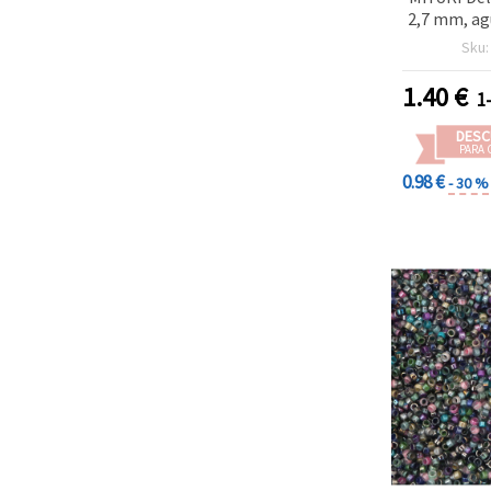
2,7 mm, ag
transparen
Sku
y mezcla c
10 g 
1.40
€
1
DESC
PARA 
0.98 €
- 30 %