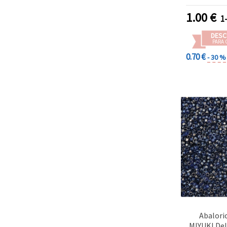
1.00
€
1
DESC
PARA 
0.70 €
- 30 %
Abalorio
MIYUKI Del