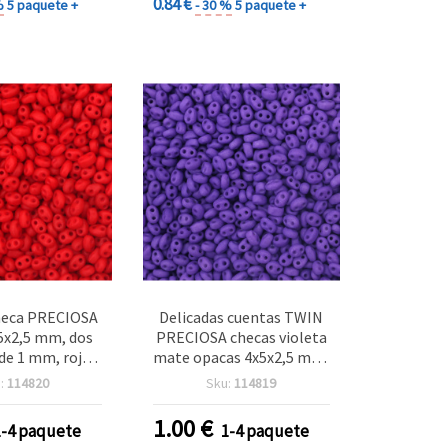
0.84 €
%
5 paquete +
- 30 %
5 paquete +
heca PRECIOSA
Delicadas cuentas TWIN
5x2,5 mm, dos
PRECIOSA checas violeta
de 1 mm, rojo
mate opacas 4x5x2,5 mm,
e, 10 g (±130
dos agujeros (1 mm) –
:
114820
Sku:
114819
uds)
perfectas para bisutería,
tejido con abalorios y
1.00
€
1-4 paquete
1-4 paquete
manualidades DIY – 10 g