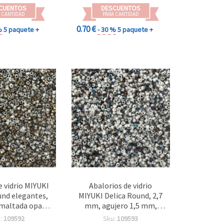
(±130 piezas)
CUENTOS
DESCUENTOS
 CANTIDAD
PARA CANTIDAD
0.70 €
%
5 paquete +
- 30 %
5 paquete +
 vidrio MIYUKI
Abalorios de vidrio
und elegantes,
MIYUKI Delica Round, 2,7
maltada opaca
mm, agujero 1,5 mm,
y color oro, 2,7
acabado esmaltado
:
109592
Sku:
109593