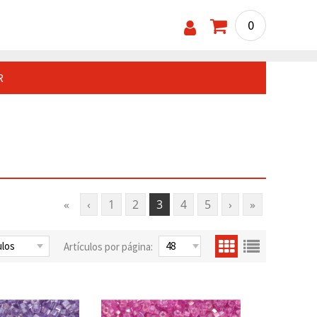
0
R
«
‹
1
2
3
4
5
›
»
Artículos por página: