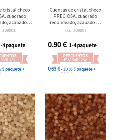
e cristal checo
Cuentas de cristal checo
A, cuadrado
PRECIOSA, cuadrado
ado, acabado
redondeado, acabado de
 ±3,4 x 3,4 mm,
nácar, ±3,4 x 3,4 mm,
:
109902
Sku:
109907
uadrado 1,2 mm,
agujero cuadrado de 1,2
 champán - 20 g
mm, morado oscuro – 20
0.90
€
1-4 paquete
1-4 paquete
 para bisutería
g (±320 uds.)
ualidades
CUENTOS
DESCUENTOS
 CANTIDAD
PARA CANTIDAD
0.63 €
%
5 paquete +
- 30 %
5 paquete +