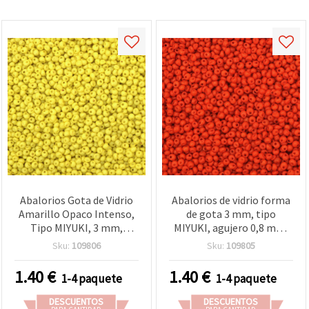
Abalorios Gota de Vidrio
Abalorios de vidrio forma
Amarillo Opaco Intenso,
de gota 3 mm, tipo
Tipo MIYUKI, 3 mm,
MIYUKI, agujero 0,8 mm,
Agujero 0,8 mm – 10 g
naranja opaco, 10 g
Sku:
109806
Sku:
109805
(~260 uds)
(aprox. 260 uds)
1.40
€
1.40
€
1-4 paquete
1-4 paquete
DESCUENTOS
DESCUENTOS