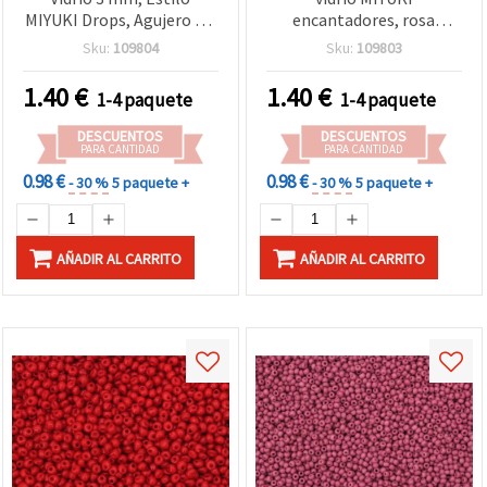
MIYUKI Drops, Agujero 0,8
encantadores, rosa
mm, Melocotón Opaco,
opaco, 3 mm, agujero: 0,8
Sku:
109804
Sku:
109803
10 g (~260 uds)
mm – 10 g (~260 uds) para
bisutería y manualidades
1.40
€
1.40
€
1-4 paquete
1-4 paquete
DESCUENTOS
DESCUENTOS
PARA CANTIDAD
PARA CANTIDAD
0.98 €
0.98 €
- 30 %
5 paquete +
- 30 %
5 paquete +
AÑADIR AL CARRITO
AÑADIR AL CARRITO