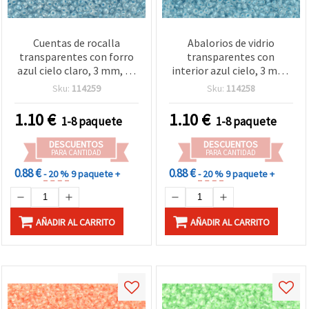
Cuentas de rocalla
Abalorios de vidrio
transparentes con forro
transparentes con
azul cielo claro, 3 mm, 50
interior azul cielo, 3 mm,
g – ideales para bisutería y
50 g – ideales para
Sku:
114259
Sku:
114258
manualidades, diseños de
bisutería hecha a mano,
verano y creaciones DIY
diseños veraniegos y
1.10
€
1.10
€
1-8 paquete
1-8 paquete
únicas
manualidades DIY
DESCUENTOS
DESCUENTOS
PARA CANTIDAD
PARA CANTIDAD
0.88 €
0.88 €
- 20 %
9 paquete +
- 20 %
9 paquete +
AÑADIR AL CARRITO
AÑADIR AL CARRITO