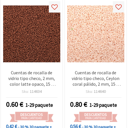
Cuentas de rocalla de
Cuentas de rocalla de
vidrio tipo checo, 2 mm,
vidrio tipo checo, Ceylon
color latte opaco, 15 g
coral pálido, 2 mm, 15 g
(≈2050 uds)
(~2050 uds)
Sku:
114634
Sku:
114640
0.60
€
0.80
€
1-29 paquete
1-29 paquete
DESCUENTOS
DESCUENTOS
PARA CANTIDAD
PARA CANTIDAD
0.42 €
0.56 €
- 30 %
30 paquete +
- 30 %
30 paquete +