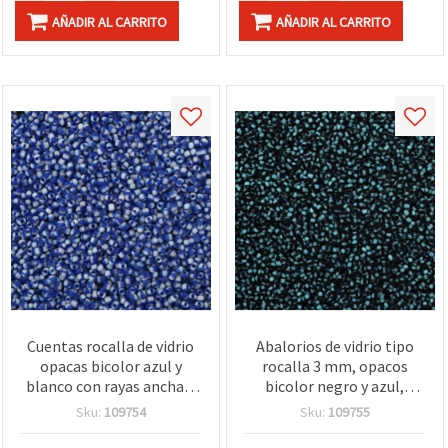
AÑADIR AL CARRITO
AÑADIR AL CARRITO
Cuentas rocalla de vidrio
Abalorios de vidrio tipo
opacas bicolor azul y
rocalla 3 mm, opacos
blanco con rayas anchas,
bicolor negro y azul,
redondas de 3 mm,
redondos – pack a granel
Sku:
109754
Sku:
109755
paquete a granel de 50 g
de 50 g para bisutería,
para bisutería y
enfilado y manualidades