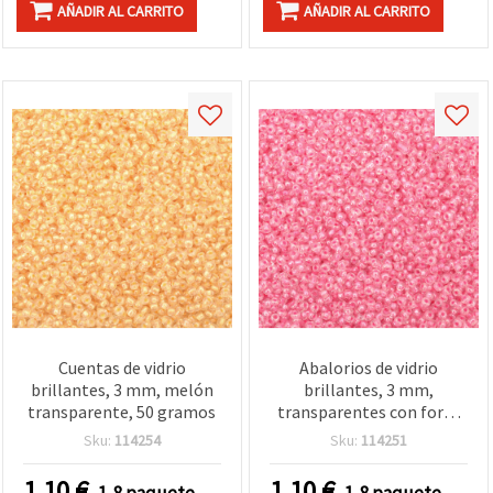
AÑADIR AL CARRITO
AÑADIR AL CARRITO
Cuentas de vidrio
Abalorios de vidrio
brillantes, 3 mm, melón
brillantes, 3 mm,
transparente, 50 gramos
transparentes con forro
rosa, 50 g
Sku:
114254
Sku:
114251
1.10
€
1.10
€
1-8 paquete
1-8 paquete