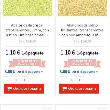
Abalorios de cristal
Abalorios de vidrio
transparentes, 3 mm, con
brillantes, transparentes
núcleo luminoso amarillo
con hilo amarillo, 3 mm,
verdoso, 50 g – cuentas
50 g, ideales para
Sku:
114256
Sku:
114255
decorativas para bisutería
bisutería artesanal,
y manualidades
patrones festivos y
1.10
€
1.10
€
1-8 paquete
1-8 paquete
creaciones DIY únicas
DESCUENTOS
DESCUENTOS
PARA CANTIDAD
PARA CANTIDAD
0.88 €
0.88 €
- 20 %
9 paquete +
- 20 %
9 paquete +
AÑADIR AL CARRITO
AÑADIR AL CARRITO