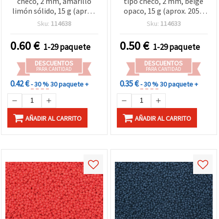
checo, 2 mm, amarillo
tipo checo, 2 mm, beige
limón sólido, 15 g (aprox.
opaco, 15 g (aprox. 2050
2050 uds)
uds)
Sku:
114638
Sku:
114633
0.60
€
0.50
€
1-29 paquete
1-29 paquete
DESCUENTOS
DESCUENTOS
PARA CANTIDAD
PARA CANTIDAD
0.42 €
0.35 €
- 30 %
30 paquete +
- 30 %
30 paquete +
AÑADIR AL CARRITO
AÑADIR AL CARRITO