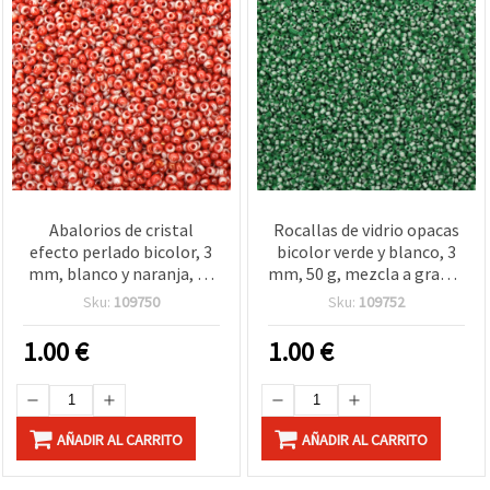
Abalorios de cristal
Rocallas de vidrio opacas
efecto perlado bicolor, 3
bicolor verde y blanco, 3
mm, blanco y naranja, 50
mm, 50 g, mezcla a granel
g – para bisutería y
para bisutería, enfilado y
Sku:
109750
Sku:
109752
decoración
manualidades DIY
1.00
€
1.00
€
AÑADIR AL CARRITO
AÑADIR AL CARRITO