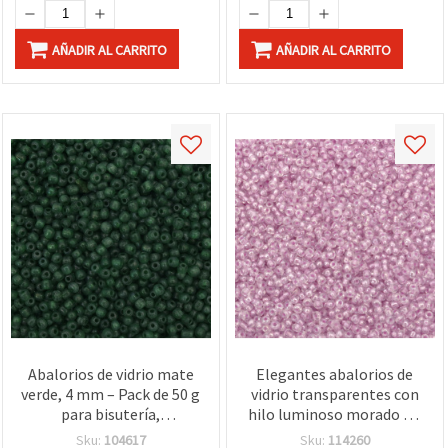
AÑADIR AL CARRITO
AÑADIR AL CARRITO
Abalorios de vidrio mate
Elegantes abalorios de
verde, 4 mm – Pack de 50 g
vidrio transparentes con
para bisutería,
hilo luminoso morado – 3
decoración, manualidades
mm, 50 g, perfectos para
Sku:
104617
Sku:
114260