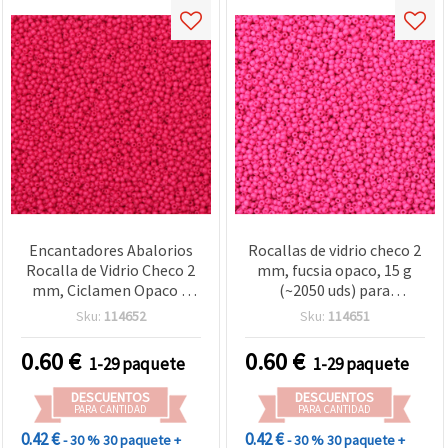
Encantadores Abalorios
Rocallas de vidrio checo 2
Rocalla de Vidrio Checo 2
mm, fucsia opaco, 15 g
mm, Ciclamen Opaco –
(~2050 uds) para
Perfectos para Bisutería,
manualidades y bisutería
Sku:
114652
Sku:
114651
Bordado y Manualidades
DIY – 15 g (aprox. 2050
0.60
€
0.60
€
1-29 paquete
1-29 paquete
uds)
DESCUENTOS
DESCUENTOS
PARA CANTIDAD
PARA CANTIDAD
0.42 €
0.42 €
- 30 %
30 paquete +
- 30 %
30 paquete +