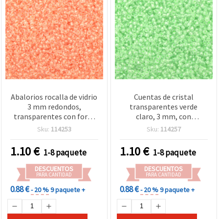
Abalorios rocalla de vidrio
Cuentas de cristal
3 mm redondos,
transparentes verde
transparentes con forro
claro, 3 mm, con
interior color melocotón,
destellos, 50 g - para
Sku:
114253
Sku:
114257
paquete a granel 50 g -
bisutería, manualidades y
cuentas tono coral para
decoración
1.10
€
1.10
€
1-8 paquete
1-8 paquete
enfilado, creación de
bisutería y manualidades
DESCUENTOS
DESCUENTOS
DIY
PARA CANTIDAD
PARA CANTIDAD
0.88 €
0.88 €
- 20 %
9 paquete +
- 20 %
9 paquete +