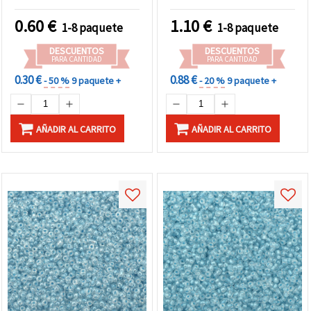
y proyectos DIY
detalles de bisutería,
pulseras y collares
0.60
€
1.10
€
1-8 paquete
1-8 paquete
DESCUENTOS
DESCUENTOS
PARA CANTIDAD
PARA CANTIDAD
0.30 €
0.88 €
- 50 %
9 paquete +
- 20 %
9 paquete +
AÑADIR AL CARRITO
AÑADIR AL CARRITO