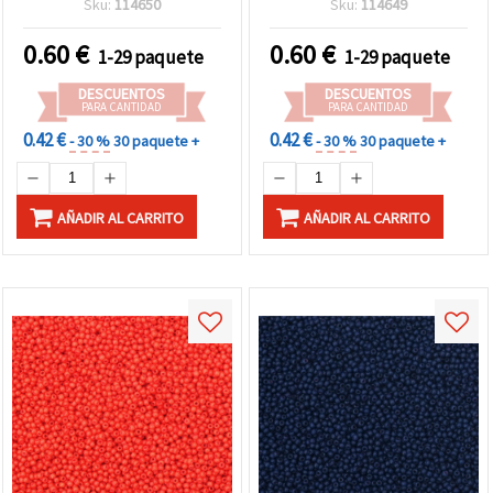
Sku:
114650
Sku:
114649
DIY – 15 g (aprox. 2050
uds.)
0.60
€
0.60
€
1-29 paquete
1-29 paquete
DESCUENTOS
DESCUENTOS
PARA CANTIDAD
PARA CANTIDAD
0.42 €
0.42 €
- 30 %
30 paquete +
- 30 %
30 paquete +
AÑADIR AL CARRITO
AÑADIR AL CARRITO