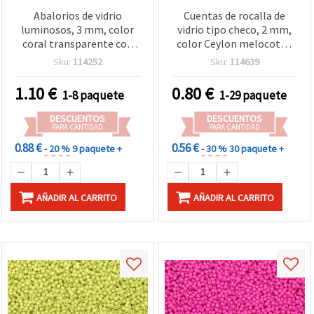
Abalorios de vidrio
Cuentas de rocalla de
luminosos, 3 mm, color
vidrio tipo checo, 2 mm,
coral transparente con
color Ceylon melocotón
hilo luminiscente - 50 g
pálido, 15 g (~2050 piezas)
Sku:
114252
Sku:
114639
1.10
€
0.80
€
1-8 paquete
1-29 paquete
DESCUENTOS
DESCUENTOS
PARA CANTIDAD
PARA CANTIDAD
0.88 €
0.56 €
- 20 %
9 paquete +
- 30 %
30 paquete +
AÑADIR AL CARRITO
AÑADIR AL CARRITO