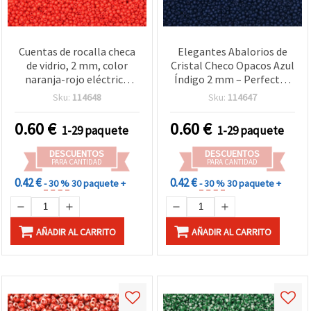
Cuentas de rocalla checa
Elegantes Abalorios de
de vidrio, 2 mm, color
Cristal Checo Opacos Azul
naranja-rojo eléctrico
Índigo 2 mm – Perfectos
opaco, 15 g (≈2050 uds)
para Bisutería, Bordado y
Sku:
114648
Sku:
114647
Proyectos DIY de
Abalorios – 15 g (≈2050
0.60
€
0.60
€
1-29 paquete
1-29 paquete
uds)
DESCUENTOS
DESCUENTOS
PARA CANTIDAD
PARA CANTIDAD
0.42 €
0.42 €
- 30 %
30 paquete +
- 30 %
30 paquete +
AÑADIR AL CARRITO
AÑADIR AL CARRITO