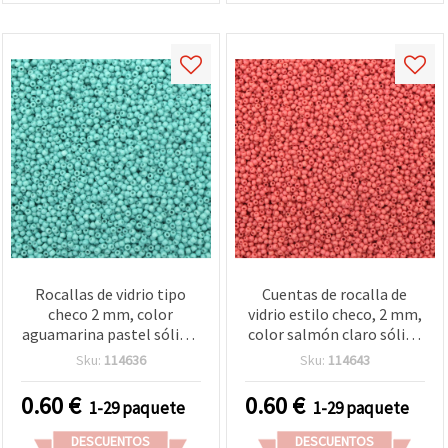
Rocallas de vidrio tipo
Cuentas de rocalla de
checo 2 mm, color
vidrio estilo checo, 2 mm,
aguamarina pastel sólido,
color salmón claro sólido
15 g (~2050 uds.)
- 15 g (~2050 uds)
Sku:
114636
Sku:
114643
0.60
€
0.60
€
1-29 paquete
1-29 paquete
DESCUENTOS
DESCUENTOS