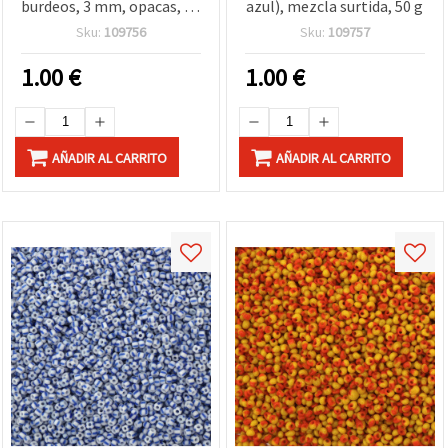
burdeos, 3 mm, opacas, 50
azul), mezcla surtida, 50 g
g
Sku:
109756
Sku:
109757
1.00
€
1.00
€
AÑADIR AL CARRITO
AÑADIR AL CARRITO