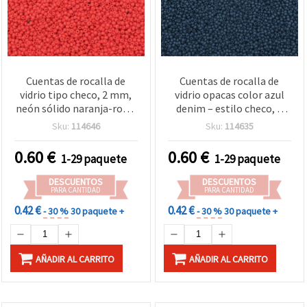
Cuentas de rocalla de
Cuentas de rocalla de
vidrio tipo checo, 2 mm,
vidrio opacas color azul
neón sólido naranja-rosa,
denim – estilo checo, 2
15 g (~2050 uds)
mm, 15 g (~2050 uds),
Sku:
114646
Sku:
114635
imprescindibles para
bisutería DIY, tejido de
0.60
€
0.60
€
1-29 paquete
1-29 paquete
cuentas y manualidades
DESCUENTOS
DESCUENTOS
PARA CANTIDAD
PARA CANTIDAD
0.42 €
0.42 €
- 30 %
30 paquete +
- 30 %
30 paquete +
AÑADIR AL CARRITO
AÑADIR AL CARRITO