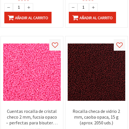
AÑADIR AL CARRITO
AÑADIR AL CARRITO
Cuentas rocalla de cristal
Rocalla checa de vidrio 2
checo 2 mm, fucsia opaco
mm, caoba opaca, 15 g
– perfectas para bisutería,
(aprox. 2050 uds.)
bordado y manualidades