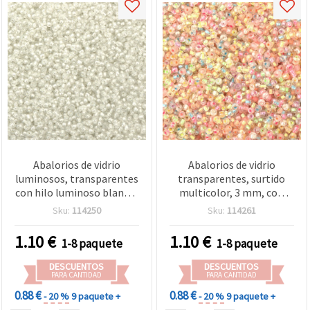
Abalorios de vidrio
Abalorios de vidrio
luminosos, transparentes
transparentes, surtido
con hilo luminoso blanco,
multicolor, 3 mm, con
3 mm - 50 g
línea interior que brilla en
Sku:
114250
Sku:
114261
la oscuridad, 50 g
1.10
€
1.10
€
1-8 paquete
1-8 paquete
DESCUENTOS
DESCUENTOS
PARA CANTIDAD
PARA CANTIDAD
0.88 €
0.88 €
- 20 %
9 paquete +
- 20 %
9 paquete +