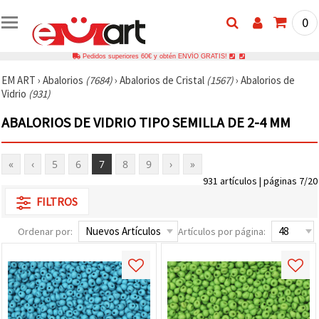
0
Pedidos superiores 60€ y obtén ENVÍO GRATIS!
EM ART
›
Abalorios
(7684)
›
Abalorios de Cristal
(1567)
›
Abalorios de
Vidrio
(931)
ABALORIOS DE VIDRIO TIPO SEMILLA DE 2-4 MM
«
‹
5
6
7
8
9
›
»
931 artículos | páginas 7/20
FILTROS
Ordenar por:
Artículos por página: