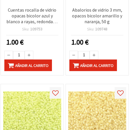
Cuentas rocalla de vidrio
Abalorios de vidrio 3 mm,
opacas bicolor azul y
opacos bicolor amarillo y
blanco a rayas, redondas 3
naranja, 50 g
mm – 50 g
Sku:
109753
Sku:
109748
1.00
€
1.00
€
AÑADIR AL CARRITO
AÑADIR AL CARRITO