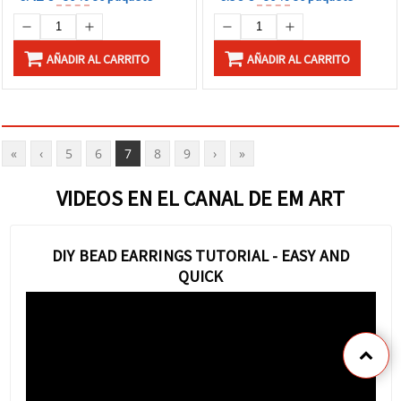
AÑADIR AL CARRITO
AÑADIR AL CARRITO
«
‹
5
6
7
8
9
›
»
VIDEOS EN EL CANAL DE EM ART
DIY BEAD EARRINGS TUTORIAL - EASY AND
QUICK