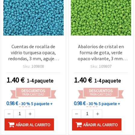
Cuentas de rocalla de
Abalorios de cristal en
vidrio turquesa opaca,
forma de gota, verde
redondas, 3 mm, agujero
opaco vibrante, 3 mm,
0,8 mm - 10 g (aprox. 260
tipo MIYUKI, agujero 0,8
Sku:
109808
Sku:
109807
uds)
mm – paquete de 10 g
(~260 uds) para bisutería y
1.40
€
1.40
€
1-4 paquete
1-4 paquete
manualidades
DESCUENTOS
DESCUENTOS
PARA CANTIDAD
PARA CANTIDAD
0.98 €
0.98 €
- 30 %
5 paquete +
- 30 %
5 paquete +
AÑADIR AL CARRITO
AÑADIR AL CARRITO