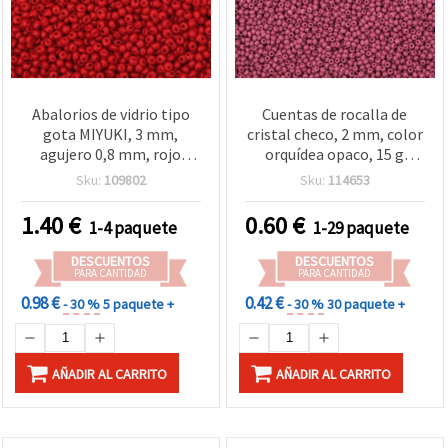
Abalorios de vidrio tipo
Cuentas de rocalla de
gota MIYUKI, 3 mm,
cristal checo, 2 mm, color
agujero 0,8 mm, rojo
orquídea opaco, 15 g
opaco, 10 g (~260 uds)
(aprox. 2050 uds)
Sku:
109802
Sku:
114653
1.40
€
0.60
€
1-4 paquete
1-29 paquete
DESCUENTOS
DESCUENTOS
PARA CANTIDAD
PARA CANTIDAD
0.98 €
0.42 €
- 30 %
5 paquete +
- 30 %
30 paquete +
AÑADIR AL CARRITO
AÑADIR AL CARRITO