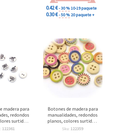
0.42 €
- 30 %
10-19 paquete
0.30 €
- 50 %
20 paquete +
e madera para
Botones de madera para
des, redondos
manualidades, redondos
lores surtidos,
planos, colores surtidos,
agujero 2 mm,
15 x 4 mm, agujero 2 mm,
:
122361
Sku:
122359
0 uds
10 uds