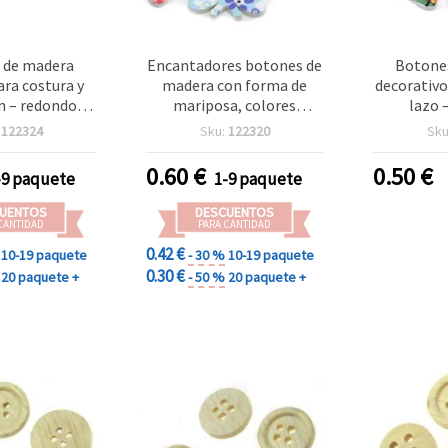
 de madera
Encantadores botones de
Botone
ara costura y
madera con forma de
decorativo
n – redondos
mariposa, colores
lazo 
13 mm, grosor
surtidos, 28,5 x 21 x 3 mm,
estampad
:
122324
Sku:
122320
Sku
 agujero de 2
agujero 1 mm – pack de
29,5 x 20 
 de 10 para
10 para manualidades y
de 2 mm, p
0.60
€
0.50
€
-9 paquete
1-9 paquete
idades y
decoración
scrapbook
booking
manu
UENTOS
DESCUENTOS
CANTIDAD
PARA CANTIDAD
0.42 €
10-19 paquete
- 30 %
10-19 paquete
0.30 €
20 paquete +
- 50 %
20 paquete +