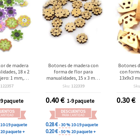
lor de madera
Botones de madera con
Botones d
idades, 18 x 2
forma de flor para
con forma
ero: 1 mm,
manualidades, 15 x 3 mm,
13x9x3 mm
xtos - 10 uds
agujero de 1,5 mm, color
mm – Pack 
:
122357
Sku:
122339
Sku
madera natural - 10
manua
piezas
dec
0.40
€
0.30
€
-9 paquete
1-9 paquete
UENTOS
DESCUENTOS
CANTIDAD
PARA CANTIDAD
0.28 €
10-19 paquete
- 30 %
10-19 paquete
0.20 €
20 paquete +
- 50 %
20 paquete +