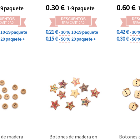
0.30
€
0.60
€
-9 paquete
1-9 paquete
UENTOS
DESCUENTOS
DES
CANTIDAD
PARA CANTIDAD
PARA
0.21 €
0.42 €
10-19 paquete
- 30 %
10-19 paquete
- 30 
0.15 €
0.30 €
20 paquete +
- 50 %
20 paquete +
- 50 
 de madera
Botones de madera en
Botones 