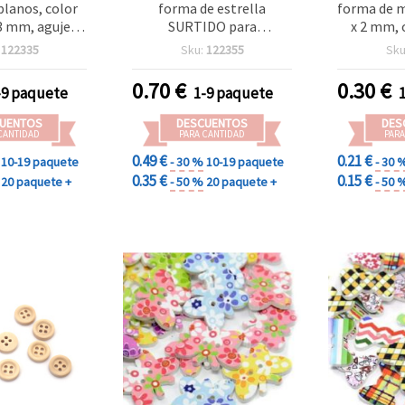
planos, color
forma de estrella
forma de m
x3 mm, agujero
SURTIDO para
x 2 mm, o
20 uds, para
manualidades y
mm, co
:
122335
Sku:
122355
Sku
lidades
scrapbooking, 25x24x2
natural - 
mm, agujero 1,5 mm - 10
manu
0.70
€
0.30
€
-9 paquete
1-9 paquete
uds
UENTOS
DESCUENTOS
DES
CANTIDAD
PARA CANTIDAD
PARA
0.49 €
0.21 €
10-19 paquete
- 30 %
10-19 paquete
- 30 
0.35 €
0.15 €
20 paquete +
- 50 %
20 paquete +
- 50 