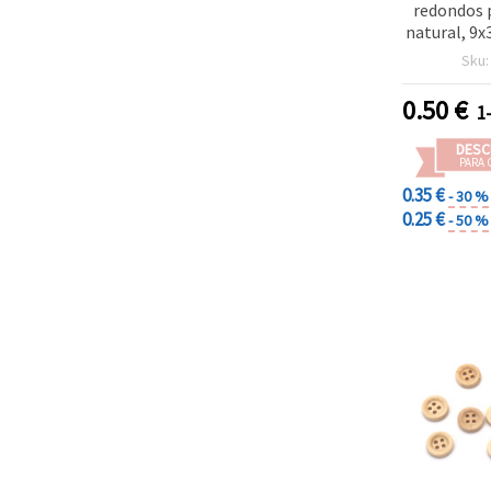
redondos 
natural, 9
1,5 mm, 
Sku
manua
0.50
€
1
DESC
PARA 
0.35 €
- 30 %
0.25 €
- 50 %