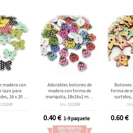
e madera con
Adorables botones de
Botones 
e lazo para
madera con forma de
forma de e
es, 16 x 20 x
mariquita, 18x16x2 mm,
surtidos
gujero de 1,5
agujero de 1 mm, colores
agujero d
:
122345
Sku:
122358
Sku
s mixtos - 10
mixtos - 10 uds
de 10 
iezas
creativa 
0.40
€
0.60
€
1-9 paquete
DESCUENTOS
PARA CANTIDAD