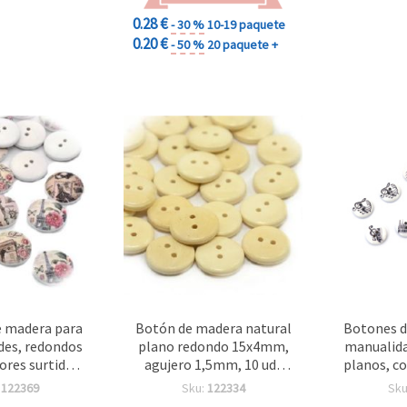
0.28 €
- 30 %
10-19 paquete
0.20 €
- 50 %
20 paquete +
 madera para
Botón de madera natural
Botones d
es, redondos
plano redondo 15x4mm,
manualida
ores surtidos,
agujero 1,5mm, 10 uds
planos, co
agujero: 2 mm,
(manualidades y costura)
15x4 mm, 
:
122369
Sku:
122334
Sku
0 uds
1