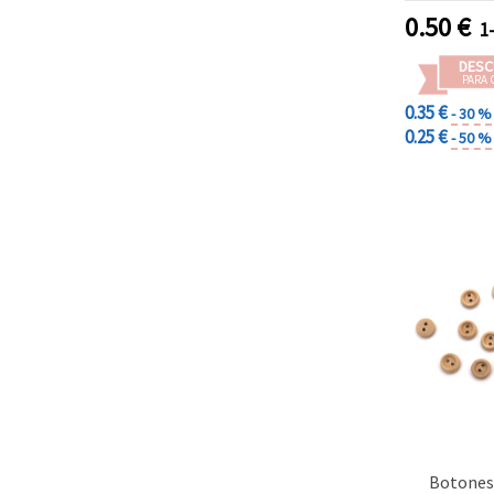
0.50
€
1
DESC
PARA 
0.35 €
- 30 %
0.25 €
- 50 %
Botones