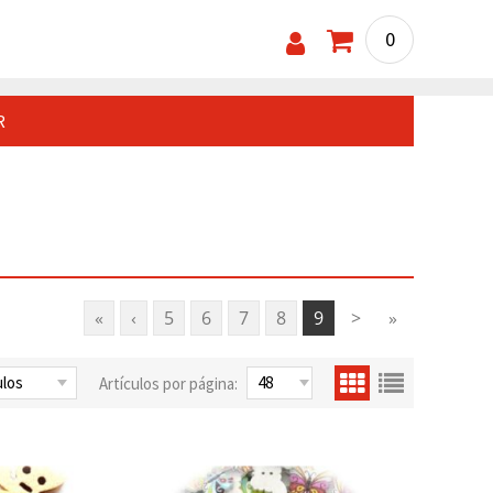
0
R
«
‹
5
6
7
8
9
>
»
Artículos por página: