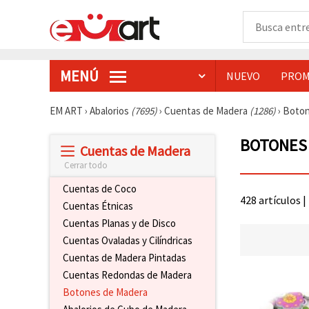
MENÚ
NUEVO
PROM
EM ART
›
Abalorios
(7695)
›
Cuentas de Madera
(1286)
›
Boton
BOTONES
Cuentas de Madera
Cerrar todo
Cuentas de Coco
428 artículos |
Cuentas Étnicas
Cuentas Planas y de Disco
Cuentas Ovaladas y Cilíndricas
Cuentas de Madera Pintadas
Cuentas Redondas de Madera
Botones de Madera