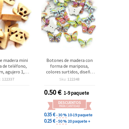
e madera mini
Botones de madera con
 de teléfono,
forma de mariposa,
, agujero 1,5
colores surtidos, diseño
de 10 uds para
plano, 17x23x2 mm,
:
122337
Sku:
122348
lidades y
orificio de 1 mm - Pack de
oración
10 unidades
0.50
€
1-9 paquete
DESCUENTOS
PARA CANTIDAD
0.35 €
- 30 %
10-19 paquete
0.25 €
- 50 %
20 paquete +