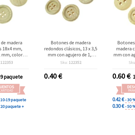
 de madera
Botones de madera
Botones
s 18x4 mm,
redondos clásicos, 13 x 3,5
madera cl
 2 mm, color
mm con agujero de 1,5
mm con ag
atural para
mm – Pack de 20 para
– Pack d
:
122353
Sku:
122352
Sku
es - 10 piezas
costura y proyectos DIY
sencillas
bisutería 
0.40
€
0.60
€
-9 paquete
UENTOS
DES
CANTIDAD
PARA
0.42 €
10-19 paquete
- 30 
0.30 €
20 paquete +
- 50 