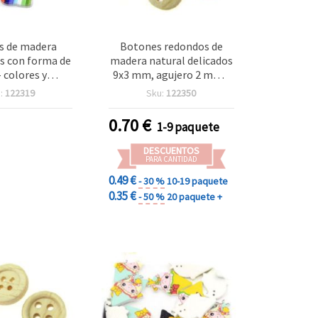
s de madera
Botones redondos de
s con forma de
madera natural delicados
– colores y
9x3 mm, agujero 2 mm -
os mezclados,
Set de 20 para costura,
:
122319
Sku:
122350
x 3 mm, agujero
bisutería y manualidades
ack de 10, para
DIY creativas
0.70
€
1-9 paquete
ing, costura y
alidades
DESCUENTOS
PARA CANTIDAD
0.49 €
- 30 %
10-19 paquete
0.35 €
- 50 %
20 paquete +