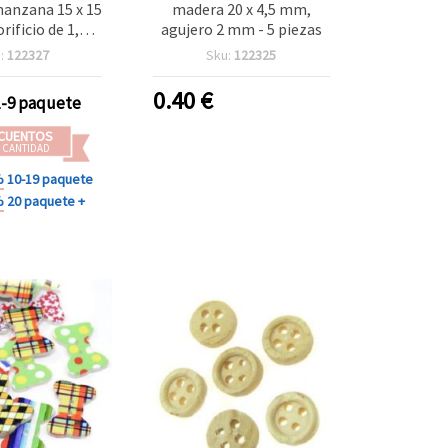
anzana 15 x 15
madera 20 x 4,5 mm,
rificio de 1,5
agujero 2 mm - 5 piezas
lor madera
:
122327
Sku:
122325
pack de 10 para
alidades
0.40
€
1-9 paquete
CUENTOS
 CANTIDAD
%
10-19 paquete
%
20 paquete +