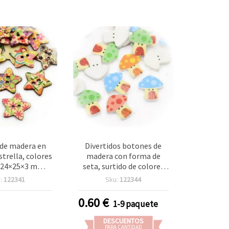
de madera en
Divertidos botones de
strella, colores
madera con forma de
, 24×25×3 mm,
seta, surtido de colores
e 3 mm – Pack
21x25x2 mm con orificio
:
122341
Sku:
122344
para costura
de 1 mm – Pack de 10 para
y manualidades
DIY, manualidades y
0.60
€
1-9 paquete
DIY
scrapbooking
DESCUENTOS
PARA CANTIDAD