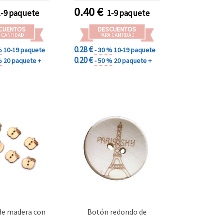
0.40
€
1-9 paquete
1-9 paquete
CUENTOS
DESCUENTOS
 CANTIDAD
PARA CANTIDAD
0.28 €
%
10-19 paquete
- 30 %
10-19 paquete
0.20 €
%
20 paquete +
- 50 %
20 paquete +
de madera con
Botón redondo de