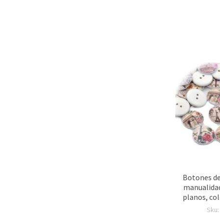
Botones de
manualidad
planos, col
20 x 4 mm, 
Sku
1