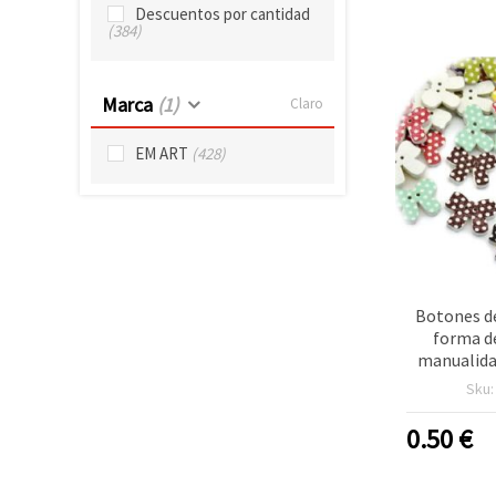
Descuentos por cantidad
(384)
Marca
(1)
Claro
EM ART
(428)
Botones d
forma d
manualidad
2,5 mm, a
Sku
mm, colore
p
0.50
€