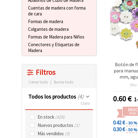
Abalorios de Cubo de Madera
Cuentas de madera con forma
de cara
Formas de madera
Colgantes de madera
Formas de Madera para Niños
Conectores y Etiquetas de
Madera
Botón de f
para manual
Filtros
mm, aguj
Cerrar todo
|
Borrar todo
colores mi
Sku
Todos los productos
(4)
0.60
€
1
Claro
DESC
PARA 
En stock
(428)
0.42 €
- 30 %
Nuevos productos
(1)
0.30 €
- 50 %
Más vendidos
(5)