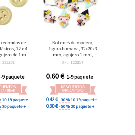
 redondos de
Botones de madera,
ásicos, 12 x 4
figura humana, 32x20x3
ujero de 1 mm
mm, agujero 1 mm,
e 20 unidades
colores mixtos MIX - 10
:
122351
Sku:
122317
 para costura,
piezas
y manualidades
0.60
€
1-9 paquete
1-9 paquete
DIY
CUENTOS
DESCUENTOS
 CANTIDAD
PARA CANTIDAD
0.42 €
%
10-19 paquete
- 30 %
10-19 paquete
0.30 €
%
20 paquete +
- 50 %
20 paquete +