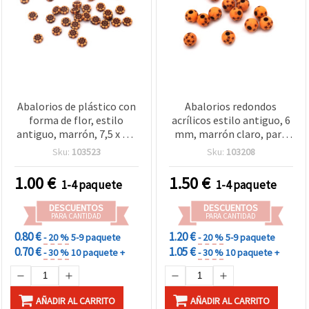
Abalorios de plástico con
Abalorios redondos
forma de flor, estilo
acrílicos estilo antiguo, 6
antiguo, marrón, 7,5 x 2,5
mm, marrón claro, para
mm, agujero: 1 mm, 50 g
bisutería y manualidades
Sku:
103523
Sku:
103208
(~400 uds)
DIY - 50 gramos
1.00
€
1.50
€
1-4 paquete
1-4 paquete
DESCUENTOS
DESCUENTOS
PARA CANTIDAD
PARA CANTIDAD
0.80 €
1.20 €
- 20 %
5-9 paquete
- 20 %
5-9 paquete
0.70 €
1.05 €
- 30 %
10 paquete +
- 30 %
10 paquete +
AÑADIR AL CARRITO
AÑADIR AL CARRITO