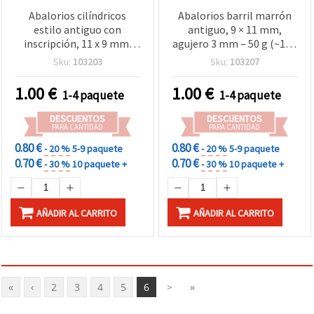
Abalorios cilíndricos
Abalorios barril marrón
estilo antiguo con
antiguo, 9 × 11 mm,
inscripción, 11 x 9 mm,
agujero 3 mm – 50 g (~140
orificio: 6 mm, 50 g (±80
uds)
Sku:
103203
Sku:
103207
uds)
1.00
€
1.00
€
1-4 paquete
1-4 paquete
DESCUENTOS
DESCUENTOS
PARA CANTIDAD
PARA CANTIDAD
0.80 €
0.80 €
- 20 %
5-9 paquete
- 20 %
5-9 paquete
0.70 €
0.70 €
- 30 %
10 paquete +
- 30 %
10 paquete +
AÑADIR AL CARRITO
AÑADIR AL CARRITO
«
‹
2
3
4
5
6
>
»