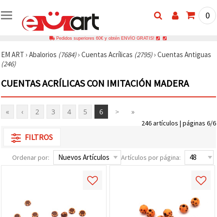
0
Pedidos superiores 60€ y obtén ENVÍO GRATIS!
EM ART
›
Abalorios
(7684)
›
Cuentas Acrílicas
(2795)
›
Cuentas Antiguas
(246)
CUENTAS ACRÍLICAS CON IMITACIÓN MADERA
«
‹
2
3
4
5
6
>
»
246 artículos | páginas 6/6
FILTROS
Ordenar por:
Artículos por página: