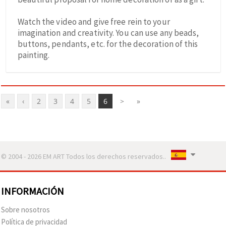
Watch the video and give free rein to your
imagination and creativity. You can use any beads,
buttons, pendants, etc. for the decoration of this
painting.
«
‹
2
3
4
5
6
>
»
© 2004 - 2026 EM ART Todos los derechos reservados..
INFORMACIÓN
Sobre nosotros
Política de privacidad