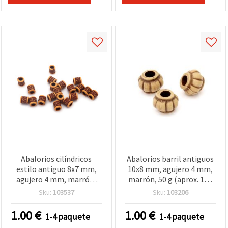
Abalorios cilíndricos
Abalorios barril antiguos
estilo antiguo 8x7 mm,
10x8 mm, agujero 4 mm,
agujero 4 mm, marrón,
marrón, 50 g (aprox. 110
acrílico - 50 g (~210 uds)
uds.) para bisutería y
Sku:
103537
Sku:
103206
manualidades
1.00
€
1.00
€
1-4 paquete
1-4 paquete