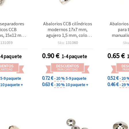
 separadores
Abalorios CCB cilíndricos
Abalorios
ricos CCB
modernos 17x7 mm,
para 
os, 15x12 mm,
agujero 1,5 mm, color
manualid
ros Ø3 mm,
plata – 20 uds, para
mm, agu
:
131059
Sku:
131060
Sku
etálico color
bisutería creativa y
color pla
 20 piezas
manualidades
10 
0.90
€
0.65
€
-4 paquete
1-4 paquete
UENTOS
DESCUENTOS
DES
CANTIDAD
PARA CANTIDAD
PARA
0.72 €
0.52 €
5-9 paquete
- 20 %
5-9 paquete
- 20 
0.63 €
0.46 €
10 paquete +
- 30 %
10 paquete +
- 29 