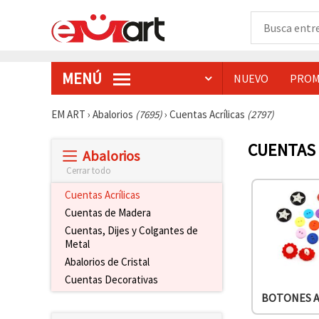
MENÚ
NUEVO
PROM
EM ART
›
Abalorios
(7695)
›
Cuentas Acrílicas
(2797)
CUENTAS 
Abalorios
Cerrar todo
Cuentas Acrílicas
Cuentas de Madera
Cuentas, Dijes y Colgantes de
Metal
Abalorios de Cristal
Cuentas Decorativas
BOTONES A