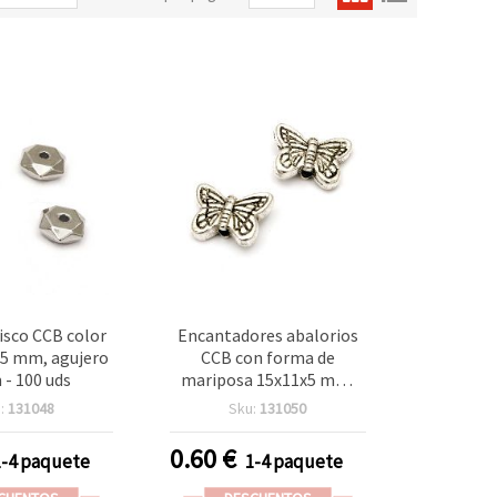
isco CCB color
Encantadores abalorios
,5 mm, agujero
CCB con forma de
- 100 uds
mariposa 15x11x5 mm,
agujero 2 mm – color
:
131048
Sku:
131050
plata, 20 uds para
creaciones de bisutería
0.60
€
1-4 paquete
1-4 paquete
delicada