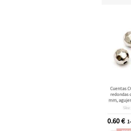
Cuentas C
redondas c
mm, agujer
p
Sku
0.60
€
1