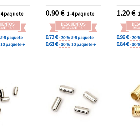
 versátiles de
decorativ
y manualidades
bisutería 
0.90
€
1.20
€
-4 paquete
1-4 paquete
UENTOS
DESCUENTOS
DES
CANTIDAD
PARA CANTIDAD
PARA
0.72 €
0.96 €
5-9 paquete
- 20 %
5-9 paquete
- 20 
0.63 €
0.84 €
10 paquete +
- 30 %
10 paquete +
- 30 