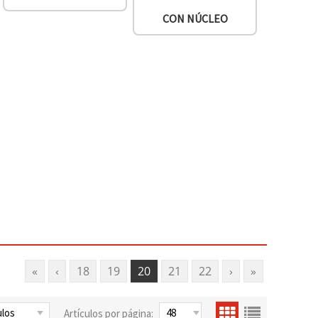
CON NÚCLEO
«
‹
18
19
20
21
22
›
»
Artículos por página: