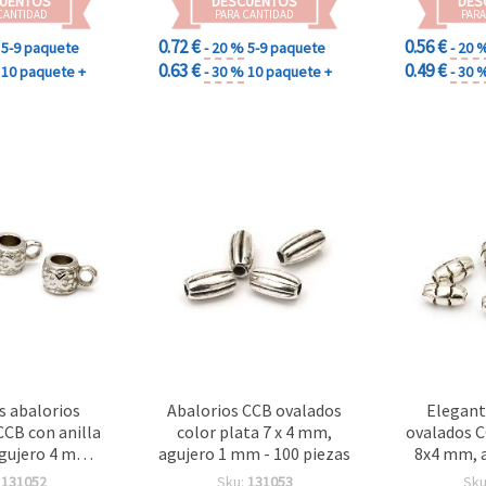
UENTOS
DESCUENTOS
DES
CANTIDAD
PARA CANTIDAD
PARA
0.72 €
0.56 €
5-9 paquete
- 20 %
5-9 paquete
- 20 
0.63 €
0.49 €
10 paquete +
- 30 %
10 paquete +
- 30 
s abalorios
Abalorios CCB ovalados
Elegant
 CCB con anilla
color plata 7 x 4 mm,
ovalados C
gujero 4 mm –
agujero 1 mm - 100 piezas
8x4 mm, 
a, 50 uds para
pack de 10
:
131052
Sku:
131053
Sku