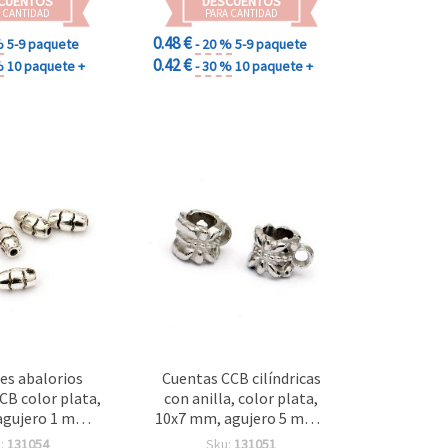
CUENTOS
DESCUENTOS
 CANTIDAD
PARA CANTIDAD
0.48 €
%
5-9 paquete
- 20 %
5-9 paquete
0.42 €
%
10 paquete +
- 30 %
10 paquete +
es abalorios
Cuentas CCB cilíndricas
CB color plata,
con anilla, color plata,
agujero 1 mm,
10x7 mm, agujero 5 mm -
0 – separadores
50 uds.
:
131054
Sku:
131051