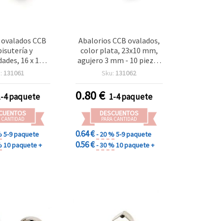
 ovalados CCB
Abalorios CCB ovalados,
bisutería y
color plata, 23x10 mm,
ades, 16 x 13
agujero 3 mm - 10 piezas
jero 2,5 mm,
para bisutería y
:
131061
Sku:
131062
ta - paquete de
manualidades
unidades
0.80
€
1-4 paquete
1-4 paquete
CUENTOS
DESCUENTOS
 CANTIDAD
PARA CANTIDAD
0.64 €
%
5-9 paquete
- 20 %
5-9 paquete
0.56 €
%
10 paquete +
- 30 %
10 paquete +