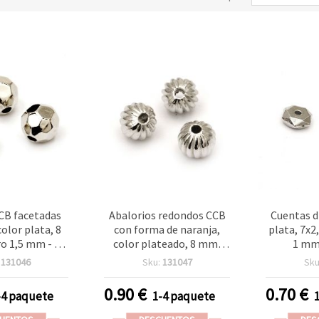
CB facetadas
Abalorios redondos CCB
Cuentas d
olor plata, 8
con forma de naranja,
plata, 7x2
o 1,5 mm - 50
color plateado, 8 mm,
1 mm 
iezas
agujero de 2 mm - 50
:
131046
Sku:
131047
Sku
unidades
0.90
€
0.70
€
-4 paquete
1-4 paquete