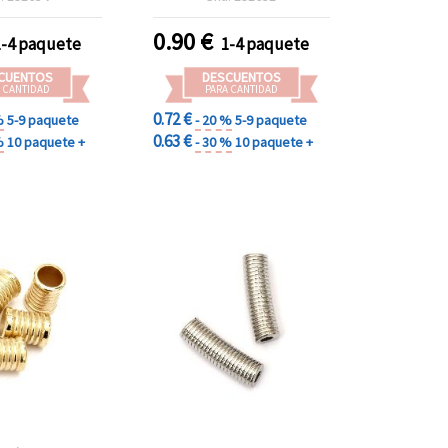
os ligeros para
y manualidades
0.90
€
1-4 paquete
1-4 paquete
CUENTOS
DESCUENTOS
 CANTIDAD
PARA CANTIDAD
0.72 €
%
5-9 paquete
- 20 %
5-9 paquete
0.63 €
%
10 paquete +
- 30 %
10 paquete +