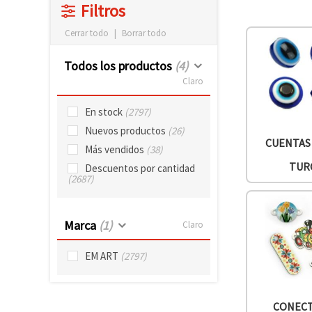
Filtros
Cerrar todo
|
Borrar todo
Todos los productos
(4)
Claro
En stock
(2797)
Nuevos productos
(26)
CUENTAS
Más vendidos
(38)
TUR
Descuentos por cantidad
(2687)
Marca
(1)
Claro
EM ART
(2797)
CONEC