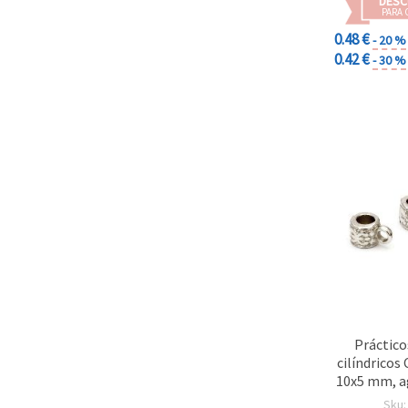
DESC
PARA 
0.48 €
- 20 %
0.42 €
- 30 %
Práctico
cilíndricos
10x5 mm, a
color plat
Sku