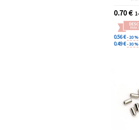
creaciones
bisutería 
0.70
€
1
DESC
PARA 
0.56 €
- 20 %
0.49 €
- 30 %