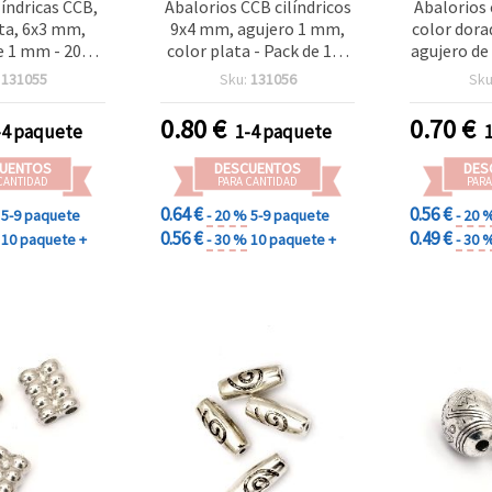
líndricas CCB,
Abalorios CCB cilíndricos
Abalorios 
ata, 6x3 mm,
9x4 mm, agujero 1 mm,
color dora
e 1 mm - 200
color plata - Pack de 100
agujero de
uds.
uds
2
:
131055
Sku:
131056
Sku
0.80
€
0.70
€
-4 paquete
1-4 paquete
UENTOS
DESCUENTOS
DES
CANTIDAD
PARA CANTIDAD
PARA
0.64 €
0.56 €
5-9 paquete
- 20 %
5-9 paquete
- 20 
0.56 €
0.49 €
10 paquete +
- 30 %
10 paquete +
- 30 