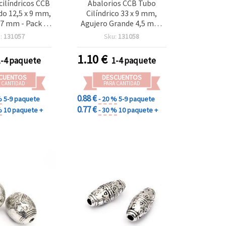
cilíndricos CCB
Abalorios CCB Tubo
do 12,5 x 9 mm,
Cilíndrico 33 x 9 mm,
 7 mm - Pack de
Agujero Grande 4,5 mm,
0 uds
Acabado Metalizado Tono
:
131057
Sku:
131058
Plata – 10 uds, para
Bisutería y Manualidades
1.10
€
1-4 paquete
1-4 paquete
CUENTOS
DESCUENTOS
 CANTIDAD
PARA CANTIDAD
0.88 €
%
5-9 paquete
- 20 %
5-9 paquete
0.77 €
%
10 paquete +
- 30 %
10 paquete +