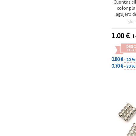
Cuentas ci
color pl
agujero d
Sku
1.00
€
1
DESC
PARA 
0.80 €
- 20 %
0.70 €
- 30 %