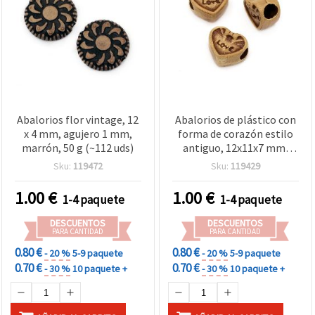
Abalorios flor vintage, 12
Abalorios de plástico con
x 4 mm, agujero 1 mm,
forma de corazón estilo
marrón, 50 g (~112 uds)
antiguo, 12x11x7 mm,
agujero 4 mm, marrón, 50
Sku:
119472
Sku:
119429
g (~80 uds)
1.00
€
1.00
€
1-4 paquete
1-4 paquete
DESCUENTOS
DESCUENTOS
PARA CANTIDAD
PARA CANTIDAD
0.80 €
0.80 €
- 20 %
5-9 paquete
- 20 %
5-9 paquete
0.70 €
0.70 €
- 30 %
10 paquete +
- 30 %
10 paquete +