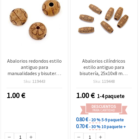
Abalorios redondos estilo
Abalorios cilíndricos
antiguo para
estilo antiguo para
manualidades y bisutería,
bisutería, 25x10x8 mm,
10x10 mm, agujero 2 mm,
orificio 3,5 mm, marrón,
Sku:
119443
Sku:
119448
acrílico, marrón - 50 g
50 g (aprox. 25 uds)
(aprox. 75 uds)
1.00
€
1.00
€
1-4 paquete
DESCUENTOS
PARA CANTIDAD
0.80 €
- 20 %
5-9 paquete
0.70 €
- 30 %
10 paquete +