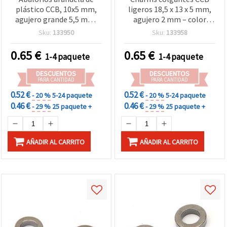
plástico CCB, 10x5 mm,
ligeros 18,5 x 13 x 5 mm,
agujero grande 5,5 mm,
agujero 2 mm – color
color plata (acabado
plata, 20 g (~44 uds.) para
Sku:
133950
Sku:
133958
metalizado) – 20 g (aprox.
proyectos creativos de
80 uds), para bisutería y
bisutería y manualidades
0.65
€
0.65
€
1-4 paquete
1-4 paquete
manualidades
DESCUENTOS
DESCUENTOS
PARA CANTIDAD
PARA CANTIDAD
0.52 €
0.52 €
- 20 %
5-24 paquete
- 20 %
5-24 paquete
0.46 €
0.46 €
- 29 %
25 paquete +
- 29 %
25 paquete +
AÑADIR AL CARRITO
AÑADIR AL CARRITO