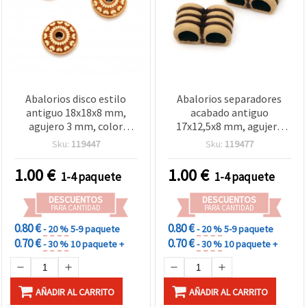
Abalorios disco estilo
Abalorios separadores
antiguo 18x18x8 mm,
acabado antiguo
agujero 3 mm, color
17x12,5x8 mm, agujero
marrón - 50 g (~33 uds)
5x4 mm, marrón - 50 g
Sku:
119447
Sku:
119477
(~75 uds)
1.00
€
1.00
€
1-4 paquete
1-4 paquete
DESCUENTOS
DESCUENTOS
PARA CANTIDAD
PARA CANTIDAD
0.80 €
0.80 €
- 20 %
5-9 paquete
- 20 %
5-9 paquete
0.70 €
0.70 €
- 30 %
10 paquete +
- 30 %
10 paquete +
AÑADIR AL CARRITO
AÑADIR AL CARRITO