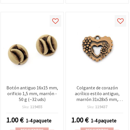
Botón antiguo 16x15 mm,
Colgante de corazón
orificio 1,5 mm, marrón -
acrílico estilo antiguo,
50 g (~32 uds)
marrón 31x28x5 mm,
agujero 3 mm - 50 g
Sku:
119455
Sku:
119437
(aprox. 22 uds) para
bisutería y manualidades
1.00
€
1.00
€
1-4 paquete
1-4 paquete