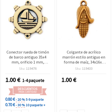
Conector rueda de timón
Colgante de acrílico
de barco antiguo 35x4
marrón estilo antiguo en
mm, orificio 1 mm,
forma de maíz, 34x16x9
marrón - 50 g (~13 uds)
mm, agujero 2,5 mm - 50
Sku:
119476
Sku:
119433
g (aprox. 22 uds) para
bisutería y manualidades
1.00
€
1.00
€
1-4 paquete
DESCUENTOS
PARA CANTIDAD
0.80 €
- 20 %
5-9 paquete
0.70 €
- 30 %
10 paquete +