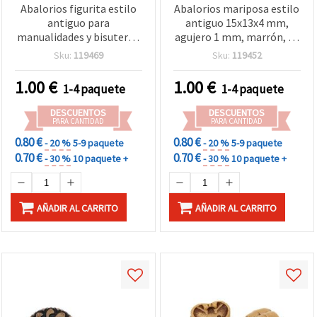
Abalorios figurita estilo
Abalorios mariposa estilo
antiguo para
antiguo 15x13x4 mm,
manualidades y bisutería,
agujero 1 mm, marrón, 50
15x10x7 mm, agujero 4
g (~108 uds)
Sku:
119469
Sku:
119452
mm, marrón - 50 g (aprox.
117 uds)
1.00
€
1.00
€
1-4 paquete
1-4 paquete
DESCUENTOS
DESCUENTOS
PARA CANTIDAD
PARA CANTIDAD
0.80 €
0.80 €
- 20 %
5-9 paquete
- 20 %
5-9 paquete
0.70 €
0.70 €
- 30 %
10 paquete +
- 30 %
10 paquete +
AÑADIR AL CARRITO
AÑADIR AL CARRITO