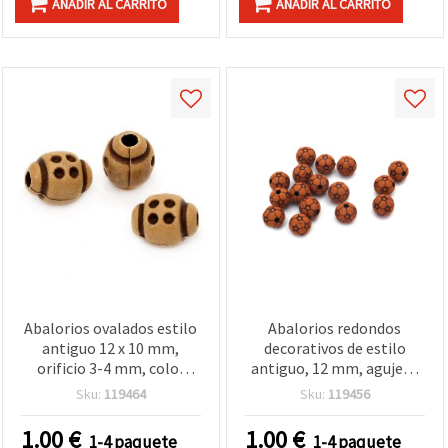
AÑADIR AL CARRITO
AÑADIR AL CARRITO
Abalorios ovalados estilo
Abalorios redondos
antiguo 12 x 10 mm,
decorativos de estilo
orificio 3-4 mm, color
antiguo, 12 mm, agujero
marrón, 50 g (aprox. 75
de 2 mm, marrón – 50 g
Sku:
119464
Sku:
119456
uds.) para bisutería y
(≈46 uds.)
manualidades
1.00
€
1.00
€
1-4 paquete
1-4 paquete