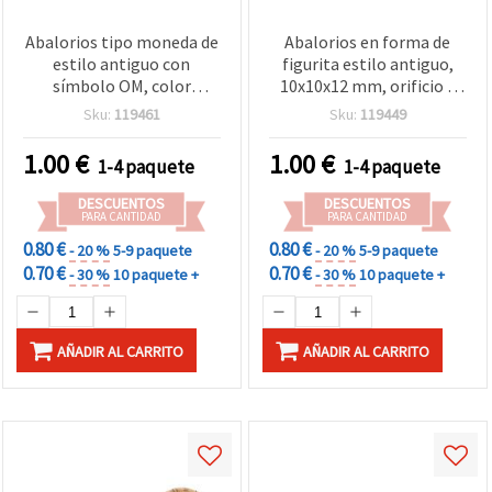
Abalorios tipo moneda de
Abalorios en forma de
estilo antiguo con
figurita estilo antiguo,
símbolo OM, color
10x10x12 mm, orificio 2
marrón, 11x5 mm,
mm, marrón, 50 g (aprox.
Sku:
119461
Sku:
119449
agujero 2,5 mm – 50 g
62 piezas)
(~120 uds) para bisutería y
1.00
€
1.00
€
1-4 paquete
1-4 paquete
manualidades
DESCUENTOS
DESCUENTOS
PARA CANTIDAD
PARA CANTIDAD
0.80 €
0.80 €
- 20 %
5-9 paquete
- 20 %
5-9 paquete
0.70 €
0.70 €
- 30 %
10 paquete +
- 30 %
10 paquete +
AÑADIR AL CARRITO
AÑADIR AL CARRITO