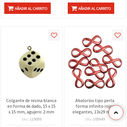
AÑADIR AL CARRITO
AÑADIR AL CARRITO
Colgante de resina blanca
Abalorios tipo perla
en forma de dado, 15 x 15
forma infinito rojos
x 15 mm, agujero: 2 mm
elegantes, 13x29 mm –
Pack de 20 uds., ideales
Sku:
119056
Sku:
105849
para bisutería y