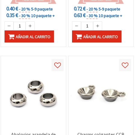
0.40 €
0.72 €
- 20 %
5-9 paquete
- 20 %
5-9 paquete
0.35 €
0.63 €
- 30 %
10 paquete +
- 30 %
10 paquete +
AÑADIR AL CARRITO
AÑADIR AL CARRITO
Abalorios arandela de
Charms colgantes CCB