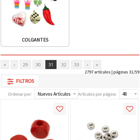
COLGANTES
«
‹
29
30
31
32
33
›
»
2797 artículos | páginas 31/59
FILTROS
Ordenar por:
Artículos por página: