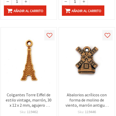
AÑADIR AL CARRITO
AÑADIR AL CARRITO
Colgantes Torre Eiffel de
Abalorios acrílicos con
estilo vintage, marrón, 30
forma de molino de
x 12 x 2 mm, agujero 2
viento, marrón antiguo,
mm, 50 g (~160 uds) -
29x23x9 mm, agujero 3
Sku:
119462
Sku:
119446
abalorios decorativos
mm - 50 g (~15 uds.)