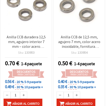
Anilla CCB duradera 12,5
Anilla CCB de 12,5 mm,
mm, agujero interior 7
agujero 7 mm, color acero
mm – color acero
inoxidable, fornituras
inoxidable, 20 g (~60 uds)
para bisutería - 20 g (~71
Sku:
133953
Sku:
133954
para proyectos creativos
uds)
de bisutería y
0.70
€
0.50
€
1-4 paquete
1-4 paquete
manualidades
DESCUENTOS
DESCUENTOS
PARA CANTIDAD
PARA CANTIDAD
0.56 €
0.40 €
- 20 %
5-9 paquete
- 20 %
5-9 paquete
0.49 €
0.35 €
- 30 %
10 paquete +
- 30 %
10 paquete +
AÑADIR AL CARRITO
AÑADIR AL CARRITO