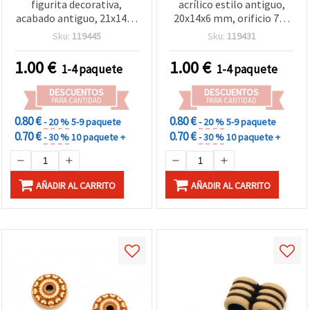
figurita decorativa,
acrílico estilo antiguo,
acabado antiguo, 21x14x4
20x14x6 mm, orificio 7x3
mm, agujero 1,5 mm,
mm, marrón - 50 g ±60
Sku:
119445
Sku:
119431
marrón – 50 g (~75 uds)
uds
1.00
€
1.00
€
1-4 paquete
1-4 paquete
DESCUENTOS
DESCUENTOS
PARA CANTIDAD
PARA CANTIDAD
0.80 €
0.80 €
- 20 %
5-9 paquete
- 20 %
5-9 paquete
0.70 €
0.70 €
- 30 %
10 paquete +
- 30 %
10 paquete +
AÑADIR AL CARRITO
AÑADIR AL CARRITO