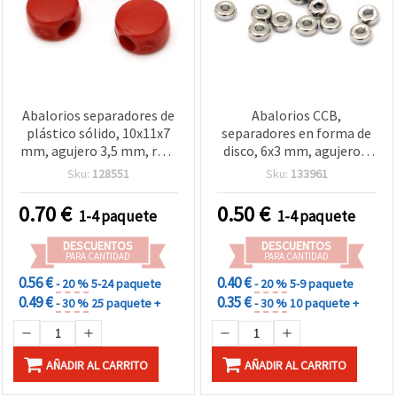
Abalorios separadores de
Abalorios CCB,
plástico sólido, 10x11x7
separadores en forma de
mm, agujero 3,5 mm, rojo
disco, 6x3 mm, agujero 2
– 20 g (aprox. 36 uds)
mm, color plata - 50
Sku:
128551
Sku:
133961
piezas
0.70
€
0.50
€
1-4 paquete
1-4 paquete
DESCUENTOS
DESCUENTOS
PARA CANTIDAD
PARA CANTIDAD
0.56 €
0.40 €
- 20 %
5-24 paquete
- 20 %
5-9 paquete
0.49 €
0.35 €
- 30 %
25 paquete +
- 30 %
10 paquete +
AÑADIR AL CARRITO
AÑADIR AL CARRITO