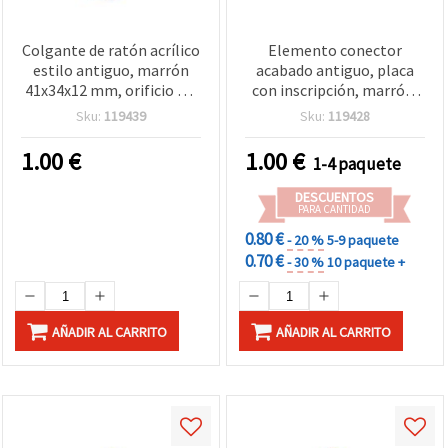
Colgante de ratón acrílico
Elemento conector
estilo antiguo, marrón
acabado antiguo, placa
41x34x12 mm, orificio 2,5
con inscripción, marrón,
mm - 50 g (aprox. 15 uds.)
36x10x2 mm, agujero 3
Sku:
119439
Sku:
119428
para bisutería y
mm - 50 g (~88 uds) para
manualidades
bisutería
1.00
€
1.00
€
1-4 paquete
DESCUENTOS
PARA CANTIDAD
0.80 €
- 20 %
5-9 paquete
0.70 €
- 30 %
10 paquete +
AÑADIR AL CARRITO
AÑADIR AL CARRITO