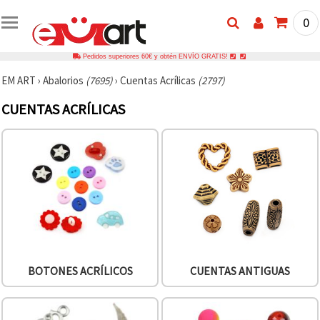
0
Pedidos superiores 60€ y obtén ENVÍO GRATIS!
EM ART
›
Abalorios
(7695)
›
Cuentas Acrílicas
(2797)
CUENTAS ACRÍLICAS
BOTONES ACRÍLICOS
CUENTAS ANTIGUAS