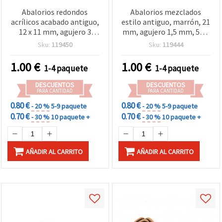
Abalorios redondos
Abalorios mezclados
acrílicos acabado antiguo,
estilo antiguo, marrón, 21
12 x 11 mm, agujero 3
mm, agujero 1,5 mm, 50 g
mm, marrón, 50 g (aprox.
(~54 uds)
Sku:
119450
Sku:
119444
54 uds.)
1.00
€
1.00
€
1-4 paquete
1-4 paquete
DESCUENTOS
DESCUENTOS
PARA CANTIDAD
PARA CANTIDAD
0.80 €
0.80 €
- 20 %
5-9 paquete
- 20 %
5-9 paquete
0.70 €
0.70 €
- 30 %
10 paquete +
- 30 %
10 paquete +
AÑADIR AL CARRITO
AÑADIR AL CARRITO