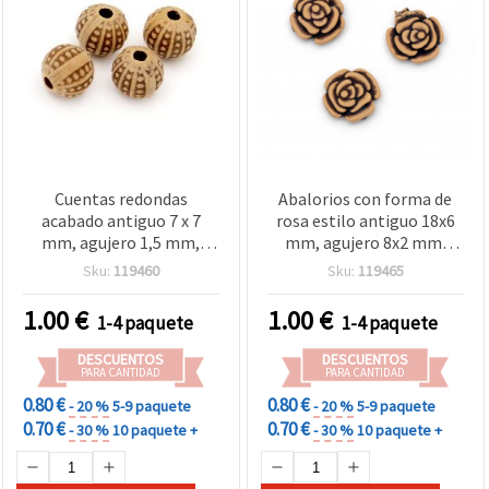
Cuentas redondas
Abalorios con forma de
acabado antiguo 7 x 7
rosa estilo antiguo 18x6
mm, agujero 1,5 mm,
mm, agujero 8x2 mm,
marrón - 50 g (aprox. 160
marrón, 50 g (~45 uds)
Sku:
119460
Sku:
119465
uds.)
1.00
€
1.00
€
1-4 paquete
1-4 paquete
DESCUENTOS
DESCUENTOS
PARA CANTIDAD
PARA CANTIDAD
0.80 €
0.80 €
- 20 %
5-9 paquete
- 20 %
5-9 paquete
0.70 €
0.70 €
- 30 %
10 paquete +
- 30 %
10 paquete +