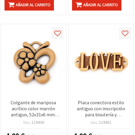
AÑADIR AL CARRITO
AÑADIR AL CARRITO
Colgante de mariposa
Placa conectora estilo
acrílico color marrón
antiguo con inscripción
antiguo, 52x31x6 mm,
para bisutería y
agujero de 3 mm - 50 g
manualidades, 48x17x6
Sku:
119436
Sku:
119451
(aprox. 18 uds) para
mm, agujero 2 mm,
bisutería y manualidades
marrón - 50 g (~18 uds)