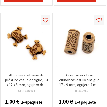
Abalorios calavera de
Cuentas acrílicas
plástico estilo antiguo, 14
cilíndricas estilo antiguo,
x 12 x 8 mm, agujero de 4
17 x 9 mm, agujero 4 mm,
mm, marrón, 50 g (≈129
marrón, 50 g (~42 uds),
Sku:
119454
Sku:
119458
uds)
para bisutería y
manualidades
1.00
€
1.00
€
1-4 paquete
1-4 paquete