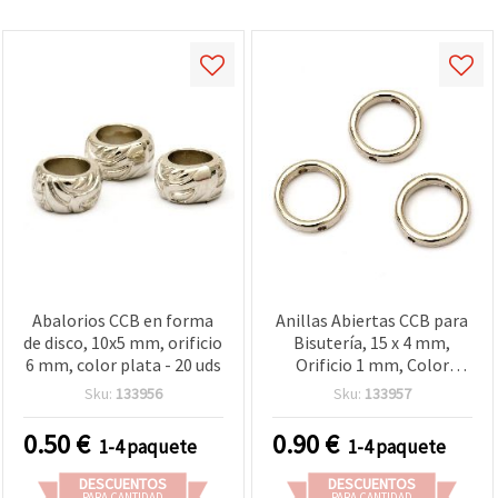
Abalorios CCB en forma
Anillas Abiertas CCB para
de disco, 10x5 mm, orificio
Bisutería, 15 x 4 mm,
6 mm, color plata - 20 uds
Orificio 1 mm, Color
Dorado, 50 uds,
Sku:
133956
Sku:
133957
Conectores para
Pendientes, Pulseras y
0.50
€
0.90
€
1-4 paquete
1-4 paquete
Collares, Manualidades
DIY
DESCUENTOS
DESCUENTOS
PARA CANTIDAD
PARA CANTIDAD