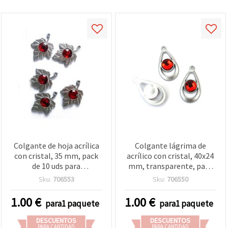
Colgante de hoja acrílica
Colgante lágrima de
con cristal, 35 mm, pack
acrílico con cristal, 40x24
de 10 uds para
mm, transparente, pack
manualidades y bisutería
de 10 uds para
Sku:
706553
Sku:
706550
manualidades y bisutería
1.00
€
1.00
€
para1 paquete
para1 paquete
DESCUENTOS
DESCUENTOS
PARA CANTIDAD
PARA CANTIDAD