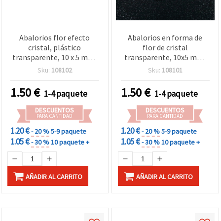
Abalorios flor efecto
Abalorios en forma de
cristal, plástico
flor de cristal
transparente, 10 x 5 mm,
transparente, 10x5 mm,
agujero: 1 mm, rojo - 50 g
agujero 1 mm, 50 g (~165
Sku:
108102
Sku:
108101
(~165 uds)
uds)
1.50
€
1.50
€
1-4 paquete
1-4 paquete
DESCUENTOS
DESCUENTOS
PARA CANTIDAD
PARA CANTIDAD
1.20 €
1.20 €
- 20 %
5-9 paquete
- 20 %
5-9 paquete
1.05 €
1.05 €
- 30 %
10 paquete +
- 30 %
10 paquete +
AÑADIR AL CARRITO
AÑADIR AL CARRITO