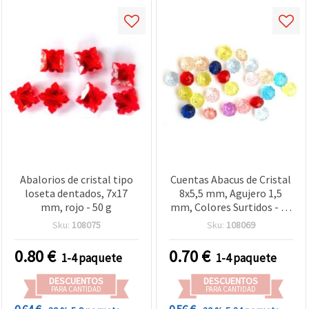
Abalorios de cristal tipo
Cuentas Abacus de Cristal
loseta dentados, 7x17
8x5,5 mm, Agujero 1,5
mm, rojo - 50 g
mm, Colores Surtidos - 20
g (~92 uds)
Sku:
108075
Sku:
108069
0.80
€
0.70
€
1-4 paquete
1-4 paquete
DESCUENTOS
DESCUENTOS
PARA CANTIDAD
PARA CANTIDAD