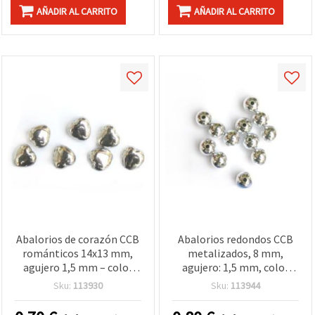
AÑADIR AL CARRITO
AÑADIR AL CARRITO
Abalorios de corazón CCB
Abalorios redondos CCB
románticos 14x13 mm,
metalizados, 8 mm,
agujero 1,5 mm – color
agujero: 1,5 mm, color
plata, 10 uds para diseños
plata – 20 g (~72 uds.)
Sku:
113930
Sku:
113944
de bisutería encantadores