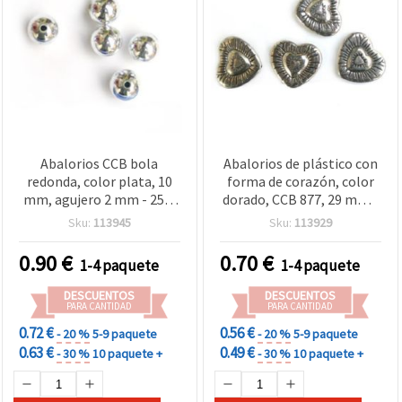
Abalorios CCB bola
Abalorios de plástico con
redonda, color plata, 10
forma de corazón, color
mm, agujero 2 mm - 25 g
dorado, CCB 877, 29 mm -
(~45 piezas) para
5 uds
Sku:
113945
Sku:
113929
bisutería y manualidades
0.90
€
0.70
€
1-4 paquete
1-4 paquete
DESCUENTOS
DESCUENTOS
PARA CANTIDAD
PARA CANTIDAD
0.72 €
0.56 €
- 20 %
5-9 paquete
- 20 %
5-9 paquete
0.63 €
0.49 €
- 30 %
10 paquete +
- 30 %
10 paquete +