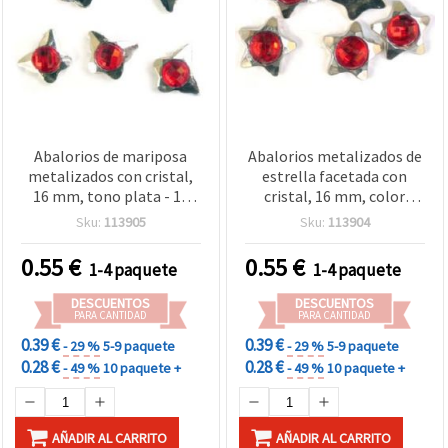
Abalorios de mariposa
Abalorios metalizados de
metalizados con cristal,
estrella facetada con
16 mm, tono plata - 10
cristal, 16 mm, color
unidades
plata - 10 unidades
Sku:
113905
Sku:
113904
0.55
€
0.55
€
1-4 paquete
1-4 paquete
DESCUENTOS
DESCUENTOS
PARA CANTIDAD
PARA CANTIDAD
0.39 €
0.39 €
- 29 %
5-9 paquete
- 29 %
5-9 paquete
0.28 €
0.28 €
- 49 %
10 paquete +
- 49 %
10 paquete +
AÑADIR AL CARRITO
AÑADIR AL CARRITO