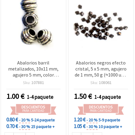
Abalorios barril
Abalorios negros efecto
metalizados, 10x11 mm,
cristal, 5 x 5 mm, agujero
agujero 5 mm, color
de 1 mm, 50 g (≈1000 uds)
plata, 20 g (~40 uds)
– para bisutería,
Sku:
107881
Sku:
108061
decoración y proyectos de
manualidades
1.00
€
1.50
€
1-4 paquete
1-4 paquete
DESCUENTOS
DESCUENTOS
PARA CANTIDAD
PARA CANTIDAD
0.80 €
1.20 €
- 20 %
5-24 paquete
- 20 %
5-9 paquete
0.70 €
1.05 €
- 30 %
25 paquete +
- 30 %
10 paquete +