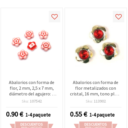
Abalorios con forma de
Abalorios con forma de
flor, 2 mm, 2,5 x 7 mm,
flor metalizados con
diámetro del agujero: 2
cristal, 16 mm, tono plata
mm, 50 g (aprox. 56 uds.)
- pack de 10 unidades
Sku:
107542
Sku:
113902
0.90
€
0.55
€
1-4 paquete
1-4 paquete
DESCUENTOS
DESCUENTOS
PARA CANTIDAD
PARA CANTIDAD