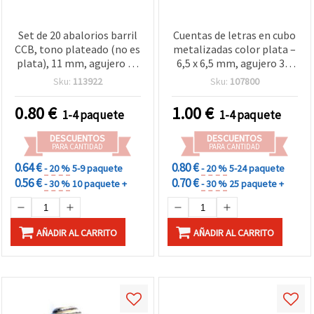
Set de 20 abalorios barril
Cuentas de letras en cubo
CCB, tono plateado (no es
metalizadas color plata –
plata), 11 mm, agujero de
6,5 x 6,5 mm, agujero 3,5
6 mm – para hacer
mm, aprox. 110 uds (20 g)
Sku:
113922
Sku:
107800
bisutería y manualidades
– perfectas para joyería
personalizada, pulseras y
0.80
€
1.00
€
1-4 paquete
1-4 paquete
proyectos DIY de
manualidades
DESCUENTOS
DESCUENTOS
PARA CANTIDAD
PARA CANTIDAD
0.64 €
0.80 €
- 20 %
5-9 paquete
- 20 %
5-24 paquete
0.56 €
0.70 €
- 30 %
10 paquete +
- 30 %
25 paquete +
AÑADIR AL CARRITO
AÑADIR AL CARRITO