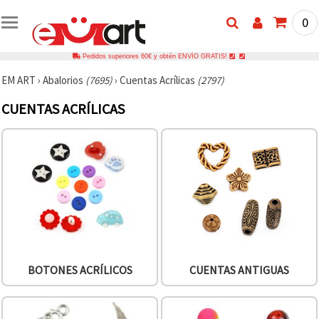
0
Pedidos superiores 60€ y obtén ENVÍO GRATIS!
EM ART
›
Abalorios
(7695)
›
Cuentas Acrílicas
(2797)
CUENTAS ACRÍLICAS
BOTONES ACRÍLICOS
CUENTAS ANTIGUAS