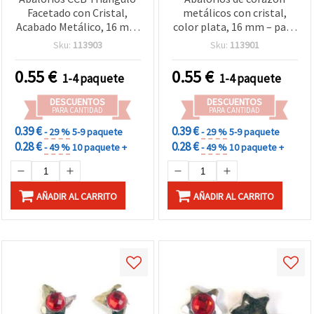
Facetado con Cristal,
metálicos con cristal,
Acabado Metálico, 16 mm
color plata, 16 mm – pack
- 10 piezas
de 10, perfectos para
Sku:
113903
Sku:
113901
collares, pulseras y
bisutería romántica DIY
0.55
€
0.55
€
1-4 paquete
1-4 paquete
DESCUENTOS
DESCUENTOS
PARA CANTIDAD
PARA CANTIDAD
0.39 €
0.39 €
- 29 %
5-9 paquete
- 29 %
5-9 paquete
0.28 €
0.28 €
- 49 %
10 paquete +
- 49 %
10 paquete +
AÑADIR AL CARRITO
AÑADIR AL CARRITO