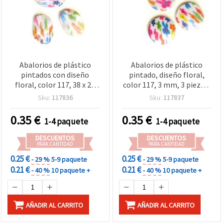
Abalorios de plástico
Abalorios de plástico
pintados con diseño
pintado, diseño floral,
floral, color 117, 38 x 28
color 117, 3 mm, 3 piezas,
mm, 3 uds - 15 g,
14 g - para manualidades,
Sku:
117836
Sku:
117837
suministros para
bisutería y accesorios DIY
bisutería y accesorios DIY
0.35
€
0.35
€
1-4 paquete
1-4 paquete
DESCUENTOS
DESCUENTOS
PARA CANTIDAD
PARA CANTIDAD
0.25 €
0.25 €
- 29 %
5-9 paquete
- 29 %
5-9 paquete
0.21 €
0.21 €
- 40 %
10 paquete +
- 40 %
10 paquete +
AÑADIR AL CARRITO
AÑADIR AL CARRITO