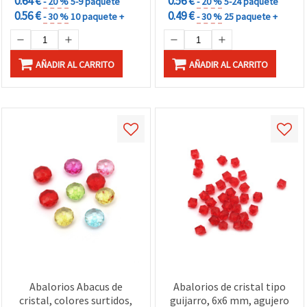
0.64 €
0.56 €
- 20 %
5-9 paquete
- 20 %
5-24 paquete
0.56 €
0.49 €
- 30 %
10 paquete +
- 30 %
25 paquete +
AÑADIR AL CARRITO
AÑADIR AL CARRITO
Abalorios Abacus de
Abalorios de cristal tipo
cristal, colores surtidos,
guijarro, 6x6 mm, agujero