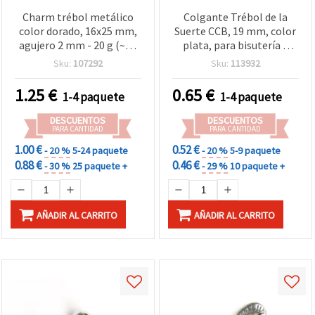
Charm trébol metálico
Colgante Trébol de la
color dorado, 16x25 mm,
Suerte CCB, 19 mm, color
agujero 2 mm - 20 g (~36
plata, para bisutería y
uds) para bisutería y
joyería DIY - 10 piezas
Sku:
107292
Sku:
113932
manualidades
1.25
€
0.65
€
1-4 paquete
1-4 paquete
DESCUENTOS
DESCUENTOS
PARA CANTIDAD
PARA CANTIDAD
1.00 €
0.52 €
- 20 %
5-24 paquete
- 20 %
5-9 paquete
0.88 €
0.46 €
- 30 %
25 paquete +
- 29 %
10 paquete +
AÑADIR AL CARRITO
AÑADIR AL CARRITO