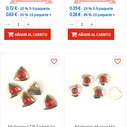
0.72 €
0.39 €
- 20 %
5-9 paquete
- 29 %
5-9 paquete
0.63 €
0.28 €
- 30 %
10 paquete +
- 49 %
10 paquete +
AÑADIR AL CARRITO
AÑADIR AL CARRITO
Abalorios CCB Triángulo
Abalorios de corazón