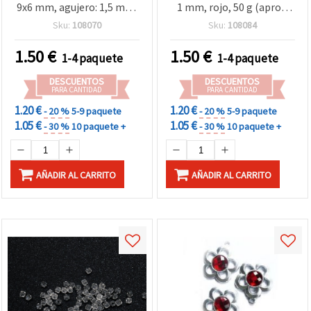
9x6 mm, agujero: 1,5 mm,
1 mm, rojo, 50 g (aprox.
50 g (aprox. 180 uds)
470 uds)
Sku:
108070
Sku:
108084
1.50
€
1.50
€
1-4 paquete
1-4 paquete
DESCUENTOS
DESCUENTOS
PARA CANTIDAD
PARA CANTIDAD
1.20 €
1.20 €
- 20 %
5-9 paquete
- 20 %
5-9 paquete
1.05 €
1.05 €
- 30 %
10 paquete +
- 30 %
10 paquete +
AÑADIR AL CARRITO
AÑADIR AL CARRITO