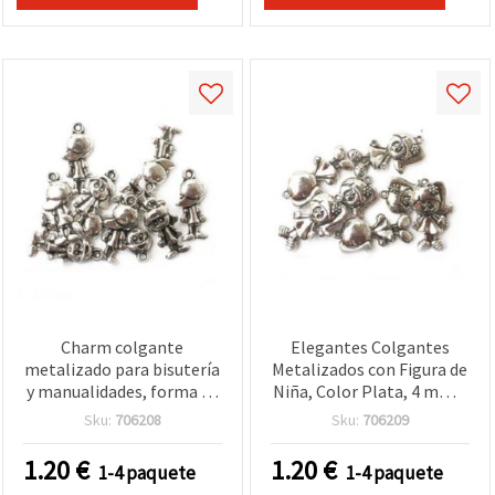
Charm colgante
Elegantes Colgantes
metalizado para bisutería
Metalizados con Figura de
y manualidades, forma de
Niña, Color Plata, 4 mm –
niño, plateado, 28 mm, 50
Pack de 50 g, Ideales para
Sku:
706208
Sku:
706209
g
Bisutería DIY,
Manualidades y Diseños
1.20
€
1.20
€
1-4 paquete
1-4 paquete
Creativos