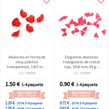
Abalorios en forma de
Elegantes abalorios
rosa, plástico
triangulares de cristal
transparente, 14x7 mm,
rojo, 10x6 mm, 50 g –
rojo, 50 g (~95 uds)
Detalles decorativos
Sku:
108093
Sku:
108099
únicos para bisutería y
manualidades
1.50
€
0.90
€
1-4 paquete
1-4 paquete
DESCUENTOS
DESCUENTOS
PARA CANTIDAD
PARA CANTIDAD
1.20 €
0.72 €
- 20 %
5-9 paquete
- 20 %
5-9 paquete
1.05 €
0.63 €
- 30 %
10 paquete +
- 30 %
10 paquete +