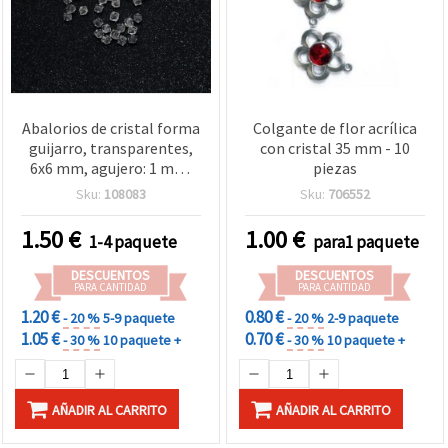
Abalorios de cristal forma
Colgante de flor acrílica
guijarro, transparentes,
con cristal 35 mm - 10
6x6 mm, agujero: 1 mm,
piezas
50 g (~470 uds)
Sku:
108083
Sku:
706552
1.50
€
1.00
€
1-4 paquete
para1 paquete
DESCUENTOS
DESCUENTOS
PARA CANTIDAD
PARA CANTIDAD
1.20 €
0.80 €
- 20 %
5-9 paquete
- 20 %
2-9 paquete
1.05 €
0.70 €
- 30 %
10 paquete +
- 30 %
10 paquete +
AÑADIR AL CARRITO
AÑADIR AL CARRITO