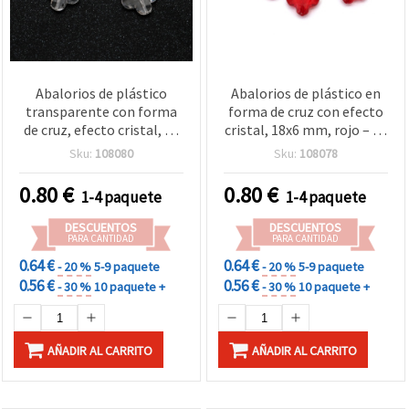
Abalorios de plástico
Abalorios de plástico en
transparente con forma
forma de cruz con efecto
de cruz, efecto cristal, 27
cristal, 18x6 mm, rojo – 50
x 7 mm – 50 g
g
Sku:
108080
Sku:
108078
0.80
€
0.80
€
1-4 paquete
1-4 paquete
DESCUENTOS
DESCUENTOS
PARA CANTIDAD
PARA CANTIDAD
0.64 €
0.64 €
- 20 %
5-9 paquete
- 20 %
5-9 paquete
0.56 €
0.56 €
- 30 %
10 paquete +
- 30 %
10 paquete +
AÑADIR AL CARRITO
AÑADIR AL CARRITO