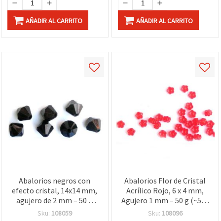
AÑADIR AL CARRITO
AÑADIR AL CARRITO
Abalorios negros con
Abalorios Flor de Cristal
efecto cristal, 14x14 mm,
Acrílico Rojo, 6 x 4 mm,
agujero de 2 mm – 50 g
Agujero 1 mm – 50 g (~520
(≈45 uds)
uds)
Sku:
108059
Sku:
108096