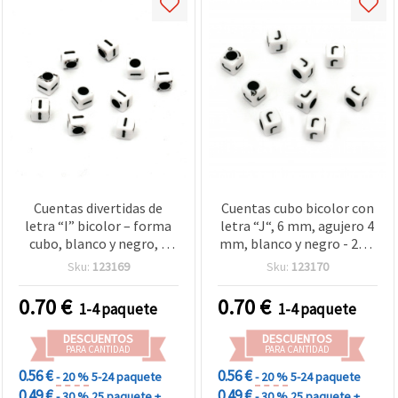
Cuentas divertidas de
Cuentas cubo bicolor con
letra “I” bicolor – forma
letra “J“, 6 mm, agujero 4
cubo, blanco y negro, 6
mm, blanco y negro - 20 g
mm, agujero 4 mm, aprox.
(aprox. 95 uds.)
Sku:
123169
Sku:
123170
95 uds (20 g) – ideales
para bisutería creativa,
0.70
€
0.70
€
1-4 paquete
1-4 paquete
manualidades infantiles y
proyectos DIY
DESCUENTOS
DESCUENTOS
PARA CANTIDAD
PARA CANTIDAD
0.56 €
0.56 €
- 20 %
5-24 paquete
- 20 %
5-24 paquete
0.49 €
0.49 €
- 30 %
25 paquete +
- 30 %
25 paquete +