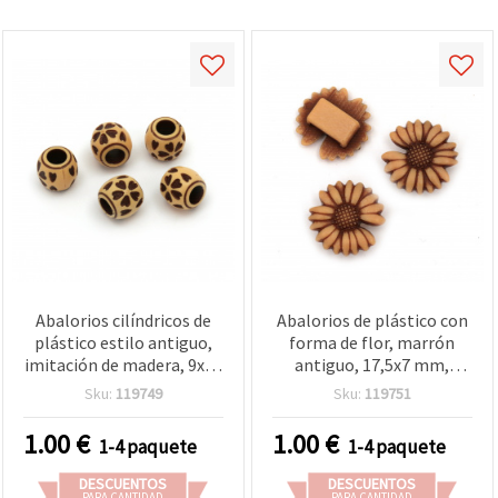
Abalorios cilíndricos de
Abalorios de plástico con
plástico estilo antiguo,
forma de flor, marrón
imitación de madera, 9x10
antiguo, 17,5x7 mm,
mm, agujero: 5 mm,
agujero: 8,5x2,5 mm, 50 g
Sku:
119749
Sku:
119751
marrón - 50 g (≈100 uds)
(~75 uds)
1.00
€
1.00
€
1-4 paquete
1-4 paquete
DESCUENTOS
DESCUENTOS
PARA CANTIDAD
PARA CANTIDAD