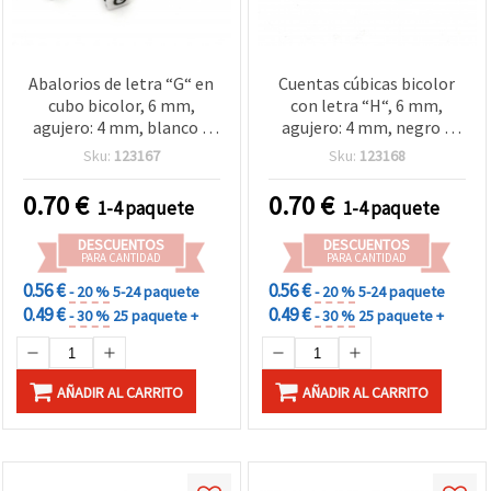
Abalorios de letra “G“ en
Cuentas cúbicas bicolor
cubo bicolor, 6 mm,
con letra “H“, 6 mm,
agujero: 4 mm, blanco y
agujero: 4 mm, negro y
negro, 20 g (~95 uds)
blanco - 20 g (~95 uds)
Sku:
123167
Sku:
123168
0.70
€
0.70
€
1-4 paquete
1-4 paquete
DESCUENTOS
DESCUENTOS
PARA CANTIDAD
PARA CANTIDAD
0.56 €
0.56 €
- 20 %
5-24 paquete
- 20 %
5-24 paquete
0.49 €
0.49 €
- 30 %
25 paquete +
- 30 %
25 paquete +
AÑADIR AL CARRITO
AÑADIR AL CARRITO