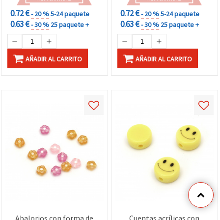
0.72 €
0.72 €
- 20 %
5-24 paquete
- 20 %
5-24 paquete
0.63 €
0.63 €
- 30 %
25 paquete +
- 30 %
25 paquete +
AÑADIR AL CARRITO
AÑADIR AL CARRITO
Abalorios con forma de
Cuentas acrílicas con