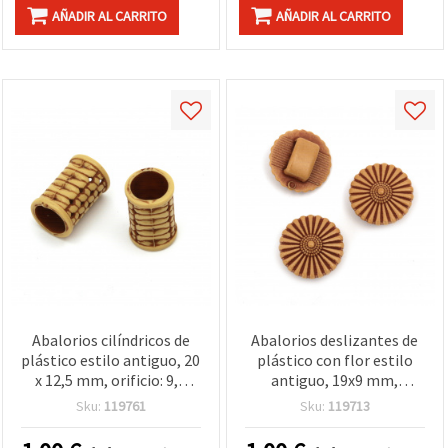
AÑADIR AL CARRITO
AÑADIR AL CARRITO
Abalorios cilíndricos de
Abalorios deslizantes de
plástico estilo antiguo, 20
plástico con flor estilo
x 12,5 mm, orificio: 9,5
antiguo, 19x9 mm,
mm, marrón, 50 g (aprox.
agujero: 3x9 mm, marrón
Sku:
119761
Sku:
119713
64 uds.)
- 50 g (~65 uds.)