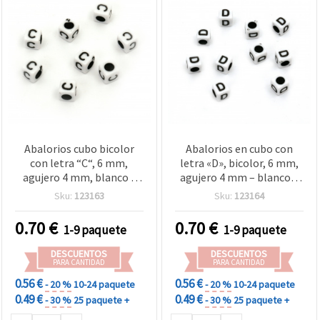
Abalorios cubo bicolor
Abalorios en cubo con
con letra “C“, 6 mm,
letra «D», bicolor, 6 mm,
agujero 4 mm, blanco y
agujero 4 mm – blanco y
negro, 20 g (~95 uds)
negro surtidos, 20 g (~95
Sku:
123163
Sku:
123164
uds) – ideales para
accesorios
0.70
€
0.70
€
1-9 paquete
1-9 paquete
personalizados, bisutería
y manualidades
DESCUENTOS
DESCUENTOS
PARA CANTIDAD
PARA CANTIDAD
0.56 €
0.56 €
- 20 %
10-24 paquete
- 20 %
10-24 paquete
0.49 €
0.49 €
- 30 %
25 paquete +
- 30 %
25 paquete +