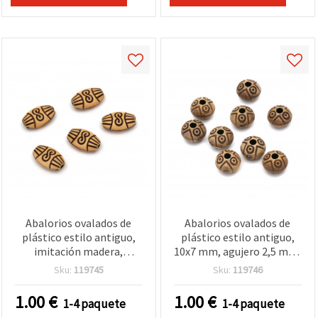
Abalorios ovalados de
Abalorios ovalados de
plástico estilo antiguo,
plástico estilo antiguo,
imitación madera,
10x7 mm, agujero 2,5 mm,
15x10x5 mm, agujero: 2
marrón – 50 g (~100 uds)
Sku:
119745
Sku:
119746
mm, marrón - 50 g (~100
para manualidades y
uds)
bisutería
1.00
€
1.00
€
1-4 paquete
1-4 paquete