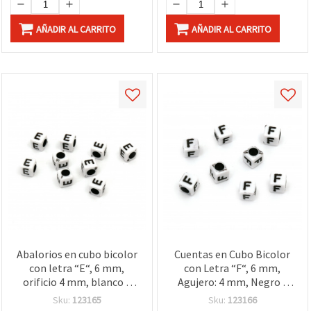
AÑADIR AL CARRITO
AÑADIR AL CARRITO
Abalorios en cubo bicolor
Cuentas en Cubo Bicolor
con letra “E“, 6 mm,
con Letra “F“, 6 mm,
orificio 4 mm, blanco y
Agujero: 4 mm, Negro y
negro - 20 g (aprox. 95
Blanco, 20 g (~95 uds)
Sku:
123165
Sku:
123166
uds.)