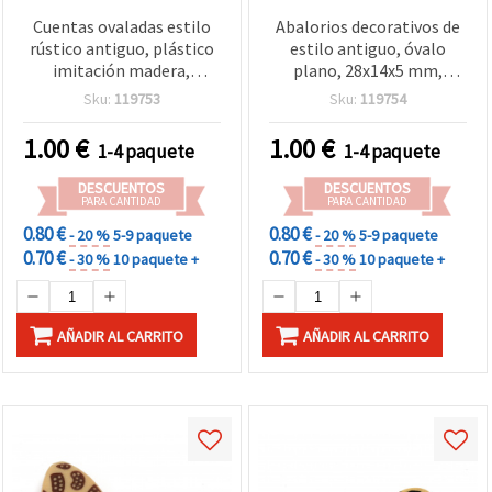
Cuentas ovaladas estilo
Abalorios decorativos de
rústico antiguo, plástico
estilo antiguo, óvalo
imitación madera,
plano, 28x14x5 mm,
marrón, 13x10 mm,
orificio 2,5 mm, marrón,
Sku:
119753
Sku:
119754
agujero 2 mm, 50 g
color madera - 50 g ~40
(aprox. 60 uds) – Abalorios
uds
1.00
€
1.00
€
1-4 paquete
1-4 paquete
decorativos vintage para
bisutería y manualidades
DESCUENTOS
DESCUENTOS
PARA CANTIDAD
PARA CANTIDAD
0.80 €
0.80 €
- 20 %
5-9 paquete
- 20 %
5-9 paquete
0.70 €
0.70 €
- 30 %
10 paquete +
- 30 %
10 paquete +
AÑADIR AL CARRITO
AÑADIR AL CARRITO