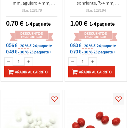
mm, agujero 4 mm,
sonriente, 7x4 mm,
blanco y negro - 20 g
agujero 1,5 mm, colores
Sku:
123179
Sku:
123194
(aprox. 95 uds)
mixtos - 20 g (~140 uds)
0.70
€
1.00
€
1-4 paquete
1-4 paquete
DESCUENTOS
DESCUENTOS
PARA CANTIDAD
PARA CANTIDAD
0.56 €
0.80 €
- 20 %
5-24 paquete
- 20 %
5-24 paquete
0.49 €
0.70 €
- 30 %
25 paquete +
- 30 %
25 paquete +
AÑADIR AL CARRITO
AÑADIR AL CARRITO