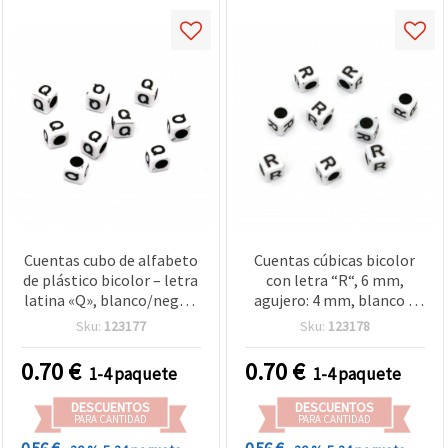
Cuentas cubo de alfabeto
Cuentas cúbicas bicolor
de plástico bicolor – letra
con letra “R“, 6 mm,
latina «Q», blanco/negro,
agujero: 4 mm, blanco y
6 mm, orificio 4 mm, 20 g
negro - 20 g (aprox. 95
Sku:
123177
Sku:
123178
(~95 uds) – bisutería y
uds)
manualidades DIY
0.70
€
0.70
€
1-4 paquete
1-4 paquete
DESCUENTOS
DESCUENTOS
PARA CANTIDAD
PARA CANTIDAD