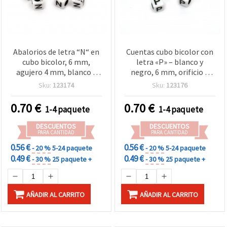
Abalorios de letra “N“ en
Cuentas cubo bicolor con
cubo bicolor, 6 mm,
letra «P» – blanco y
agujero 4 mm, blanco y
negro, 6 mm, orificio 4
negro - 20 g (~95 piezas)
mm, aprox. 95 uds (20 g) –
Sku:
123174
Sku:
123176
ideales para bisutería,
ensartado y manualidades
0.70
€
0.70
€
1-4 paquete
1-4 paquete
DIY
DESCUENTOS
DESCUENTOS
PARA CANTIDAD
PARA CANTIDAD
0.56 €
0.56 €
- 20 %
5-24 paquete
- 20 %
5-24 paquete
0.49 €
0.49 €
- 30 %
25 paquete +
- 30 %
25 paquete +
AÑADIR AL CARRITO
AÑADIR AL CARRITO