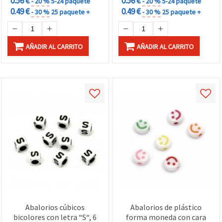
0.56 €
0.56 €
- 20 %
5-24 paquete
- 20 %
5-24 paquete
0.49 €
0.49 €
- 30 %
25 paquete +
- 30 %
25 paquete +
AÑADIR AL CARRITO
AÑADIR AL CARRITO
Abalorios cúbicos
Abalorios de plástico
bicolores con letra “S“, 6
forma moneda con cara