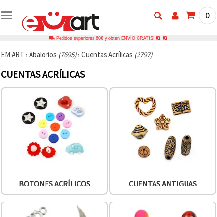
0
Pedidos superiores 60€ y obtén ENVÍO GRATIS!
EM ART
›
Abalorios
(7695)
›
Cuentas Acrílicas
(2797)
CUENTAS ACRÍLICAS
BOTONES ACRÍLICOS
CUENTAS ANTIGUAS