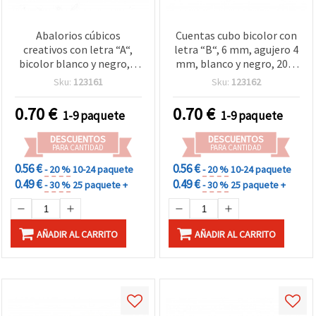
Abalorios cúbicos
Cuentas cubo bicolor con
creativos con letra “A“,
letra “B“, 6 mm, agujero 4
bicolor blanco y negro, 6
mm, blanco y negro, 20 g
mm, agujero 4 mm, 20 g
(aprox. 95 uds) para
Sku:
123161
Sku:
123162
(aprox. 95 piezas) – ideal
manualidades y bisutería
para manualidades DIY y
0.70
€
0.70
€
1-9 paquete
1-9 paquete
diseños personalizados
DESCUENTOS
DESCUENTOS
PARA CANTIDAD
PARA CANTIDAD
0.56 €
0.56 €
- 20 %
10-24 paquete
- 20 %
10-24 paquete
0.49 €
0.49 €
- 30 %
25 paquete +
- 30 %
25 paquete +
AÑADIR AL CARRITO
AÑADIR AL CARRITO