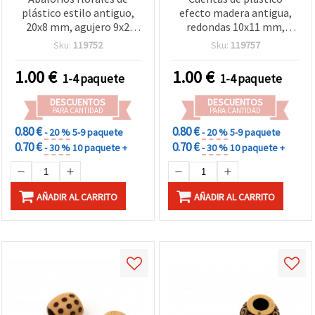
plástico estilo antiguo,
efecto madera antigua,
20x8 mm, agujero 9x2
redondas 10x11 mm,
mm, marrón – 50 g (~70
agujero grande 5 mm,
Sku:
119752
Sku:
119757
uds)
marrón madera, 50 g (~83
uds) – estilo vintage para
1.00
€
1.00
€
1-4 paquete
1-4 paquete
bisutería, pulseras,
collares y decoración
DESCUENTOS
DESCUENTOS
PARA CANTIDAD
PARA CANTIDAD
0.80 €
0.80 €
- 20 %
5-9 paquete
- 20 %
5-9 paquete
0.70 €
0.70 €
- 30 %
10 paquete +
- 30 %
10 paquete +
AÑADIR AL CARRITO
AÑADIR AL CARRITO