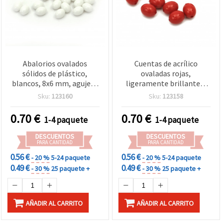
Abalorios ovalados
Cuentas de acrílico
sólidos de plástico,
ovaladas rojas,
blancos, 8x6 mm, agujero
ligeramente brillantes,
de 1 mm, 20 g (~88 uds),
macizas, 10x8 mm,
Sku:
123160
Sku:
123158
para bisutería, pulseras,
agujero de 1 mm, para
collares y decoración
bisutería, collares y
0.70
€
0.70
€
1-4 paquete
1-4 paquete
pulseras - 20 g (~50 uds)
DESCUENTOS
DESCUENTOS
PARA CANTIDAD
PARA CANTIDAD
0.56 €
0.56 €
- 20 %
5-24 paquete
- 20 %
5-24 paquete
0.49 €
0.49 €
- 30 %
25 paquete +
- 30 %
25 paquete +
AÑADIR AL CARRITO
AÑADIR AL CARRITO