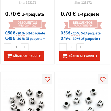
(~95 uds)
agujero de 4 mm, aprox.
Sku:
123171
Sku:
123172
95 uds (20 g) – ideales
para manualidades
0.70
€
0.70
€
1-4 paquete
1-4 paquete
infantiles, bisutería
divertida y proyectos DIY
DESCUENTOS
DESCUENTOS
PARA CANTIDAD
PARA CANTIDAD
0.56 €
0.56 €
- 20 %
5-24 paquete
- 20 %
5-24 paquete
0.49 €
0.49 €
- 30 %
25 paquete +
- 30 %
25 paquete +
AÑADIR AL CARRITO
AÑADIR AL CARRITO