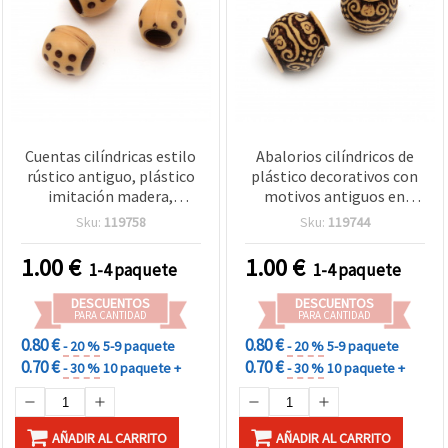
Cuentas cilíndricas estilo
Abalorios cilíndricos de
rústico antiguo, plástico
plástico decorativos con
imitación madera,
motivos antiguos en
marrón, 10x12 mm,
relieve, 15x15 mm,
Sku:
119758
Sku:
119744
agujero 6 mm, 50 g (~63
agujero grande 6 mm,
uds) – Abalorios
marrón, 50 g (aprox. 29
1.00
€
1.00
€
1-4 paquete
1-4 paquete
decorativos vintage para
uds) - Estilo
bisutería y manualidades
étnico/oriental para
DESCUENTOS
DESCUENTOS
de aspecto natural
pulseras, collares y
PARA CANTIDAD
PARA CANTIDAD
macramé
0.80 €
0.80 €
- 20 %
5-9 paquete
- 20 %
5-9 paquete
0.70 €
0.70 €
- 30 %
10 paquete +
- 30 %
10 paquete +
AÑADIR AL CARRITO
AÑADIR AL CARRITO