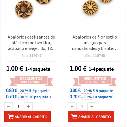
Abalorios deslizantes de
Abalorios de flor estilo
plástico motivo flor,
antiguo para
acabado envejecido, 18 x
manualidades y bisutería,
7,5 mm, orificio 8,5 x 3
18 x 7,5 mm, Agujero: 8,5 x
Sku:
119747
Sku:
119748
mm, marrón - 50 g (~65
3 mm, Marrón, 50 g (~54
uds)
uds)
1.00
€
1.00
€
1-4 paquete
1-4 paquete
DESCUENTOS
DESCUENTOS
PARA CANTIDAD
PARA CANTIDAD
0.80 €
0.80 €
- 20 %
5-9 paquete
- 20 %
5-9 paquete
0.70 €
0.70 €
- 30 %
10 paquete +
- 30 %
10 paquete +
AÑADIR AL CARRITO
AÑADIR AL CARRITO