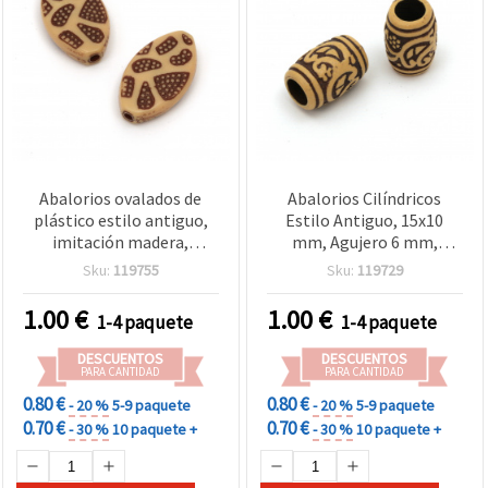
Abalorios ovalados de
Abalorios Cilíndricos
plástico estilo antiguo,
Estilo Antiguo, 15x10
imitación madera,
mm, Agujero 6 mm,
21x12x5 mm, agujero 2
Marrón, 50 g (aprox. 68
Sku:
119755
Sku:
119729
mm, marrón - 50 g (aprox.
uds.)
60 uds.)
1.00
€
1.00
€
1-4 paquete
1-4 paquete
DESCUENTOS
DESCUENTOS
PARA CANTIDAD
PARA CANTIDAD
0.80 €
0.80 €
- 20 %
5-9 paquete
- 20 %
5-9 paquete
0.70 €
0.70 €
- 30 %
10 paquete +
- 30 %
10 paquete +