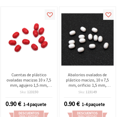
Cuentas de plástico
Abalorios ovalados de
ovaladas macizas 10 x 7,5
plástico macizo, 10 x 7,5
mm, agujero 1,5 mm,
mm, orificio: 1,5 mm,
rojo, 20 g (~50 uds) para
blanco, 20 g (aprox. 50
Sku:
123150
Sku:
123149
bisutería y manualidades
uds.)
0.90
€
0.90
€
1-4 paquete
1-4 paquete
DESCUENTOS
DESCUENTOS
PARA CANTIDAD
PARA CANTIDAD