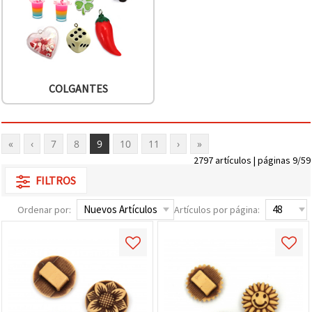
COLGANTES
«
‹
7
8
9
10
11
›
»
2797 artículos | páginas 9/59
FILTROS
Ordenar por:
Artículos por página: