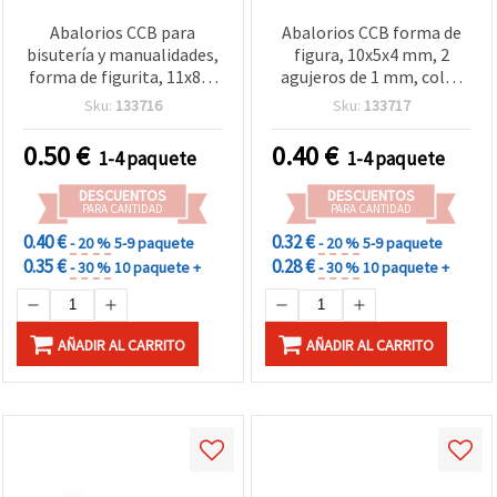
Abalorios CCB para
Abalorios CCB forma de
bisutería y manualidades,
figura, 10x5x4 mm, 2
forma de figurita, 11x8x5
agujeros de 1 mm, color
mm, 3 agujeros de 1 mm,
plata, pack de 25 uds
Sku:
133716
Sku:
133717
color plata - 20 piezas
0.50
€
0.40
€
1-4 paquete
1-4 paquete
DESCUENTOS
DESCUENTOS
PARA CANTIDAD
PARA CANTIDAD
0.40 €
0.32 €
- 20 %
5-9 paquete
- 20 %
5-9 paquete
0.35 €
0.28 €
- 30 %
10 paquete +
- 30 %
10 paquete +
AÑADIR AL CARRITO
AÑADIR AL CARRITO