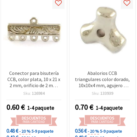
Conector para bisutería
Abalorios CCB
CCB, color plata, 10 x 21 x
triangulares color dorado,
2 mm, orificio de 2 mm,
10x10x4 mm, agujero 2
pack 5 g / 20 uds – para
mm, 10 g (~50 uds) –
Sku:
126984
Sku:
133939
pulseras, collares y
Componentes de
proyectos de
bisutería para pulseras y
0.60
€
0.70
€
1-4 paquete
1-4 paquete
manualidades
collares
DESCUENTOS
DESCUENTOS
PARA CANTIDAD
PARA CANTIDAD
0.48 €
0.56 €
- 20 %
5-9 paquete
- 20 %
5-9 paquete