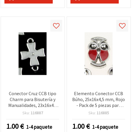
Conector Cruz CCB tipo
Elemento Conector CCB
Charm para Bisutería y
Búho, 25x16x4,5 mm, Rojo
Manualidades, 23x16x4,5
- Pack de 5 piezas para
mm, Blanco – 5 uds.
bisutería y manualidades
Sku:
116887
Sku:
116885
1.00
€
1.00
€
1-4 paquete
1-4 paquete