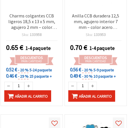
Charms colgantes CCB
Anilla CCB duradera 12,5
ligeros 18,5 x 13 x 5 mm,
mm, agujero interior 7
agujero 2 mm – color
mm – color acero
plata, 20 g (~44 uds.) para
inoxidable, 20 g (~60 uds)
Sku:
133958
Sku:
133953
proyectos creativos de
para proyectos creativos
bisutería y manualidades
de bisutería y
0.65
€
0.70
€
1-4 paquete
1-4 paquete
manualidades
DESCUENTOS
DESCUENTOS
PARA CANTIDAD
PARA CANTIDAD
0.52 €
0.56 €
- 20 %
5-24 paquete
- 20 %
5-9 paquete
0.46 €
0.49 €
- 29 %
25 paquete +
- 30 %
10 paquete +
AÑADIR AL CARRITO
AÑADIR AL CARRITO