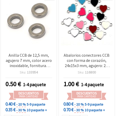
Anilla CCB de 12,5 mm,
Abalorios conectores CCB
agujero 7 mm, color acero
con forma de corazón,
inoxidable, fornituras
24x15x3 mm, agujero: 2,5
para bisutería - 20 g (~71
mm, colores mixtos -
Sku:
133954
Sku:
116800
uds)
pack de 5 uds
0.50
€
1.00
€
1-4 paquete
1-4 paquete
DESCUENTOS
DESCUENTOS
PARA CANTIDAD
PARA CANTIDAD
0.40 €
0.80 €
- 20 %
5-9 paquete
- 20 %
5-9 paquete
0.35 €
0.70 €
- 30 %
10 paquete +
- 30 %
10 paquete +