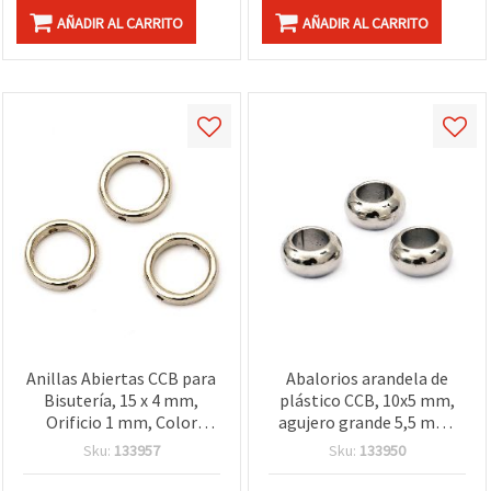
AÑADIR AL CARRITO
AÑADIR AL CARRITO
Anillas Abiertas CCB para
Abalorios arandela de
Bisutería, 15 x 4 mm,
plástico CCB, 10x5 mm,
Orificio 1 mm, Color
agujero grande 5,5 mm,
Dorado, 50 uds,
color plata (acabado
Sku:
133957
Sku:
133950
Conectores para
metalizado) – 20 g (aprox.
Pendientes, Pulseras y
80 uds), para bisutería y