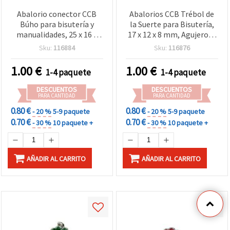
Abalorio conector CCB
Abalorios CCB Trébol de
Búho para bisutería y
la Suerte para Bisutería,
manualidades, 25 x 16 x
17 x 12 x 8 mm, Agujero: 4
4,5 mm, Blanco - 5 uds
mm, Rojo - 5 uds
Sku:
116884
Sku:
116876
1.00
€
1.00
€
1-4 paquete
1-4 paquete
DESCUENTOS
DESCUENTOS
PARA CANTIDAD
PARA CANTIDAD
0.80 €
0.80 €
- 20 %
5-9 paquete
- 20 %
5-9 paquete
0.70 €
0.70 €
- 30 %
10 paquete +
- 30 %
10 paquete +
AÑADIR AL CARRITO
AÑADIR AL CARRITO