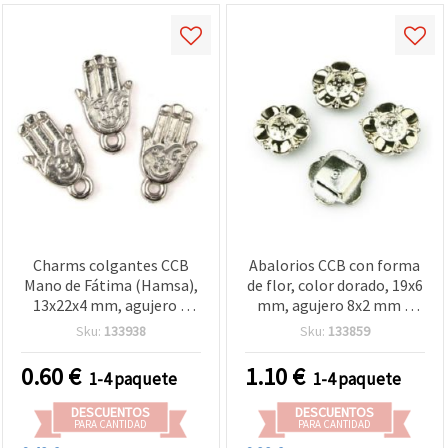
Charms colgantes CCB
Abalorios CCB con forma
Mano de Fátima (Hamsa),
de flor, color dorado, 19x6
13x22x4 mm, agujero 2
mm, agujero 8x2 mm –
mm, color plata - 10 uds
Pack de 20 uds
Sku:
133938
Sku:
133859
0.60
€
1.10
€
1-4 paquete
1-4 paquete
DESCUENTOS
DESCUENTOS
PARA CANTIDAD
PARA CANTIDAD