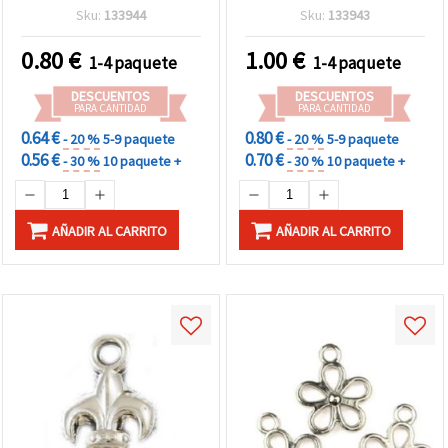
color plata - 10 g (~80
agujero 1 mm, color plata
Sku:
133944
Sku:
133943
uds), para bisutería y
- 10 g (~1000 uds)
manualidades
0.80
€
1.00
€
1-4 paquete
1-4 paquete
DESCUENTOS
DESCUENTOS
PARA CANTIDAD
PARA CANTIDAD
0.64 €
0.80 €
- 20 %
5-9 paquete
- 20 %
5-9 paquete
0.56 €
0.70 €
- 30 %
10 paquete +
- 30 %
10 paquete +
AÑADIR AL CARRITO
AÑADIR AL CARRITO