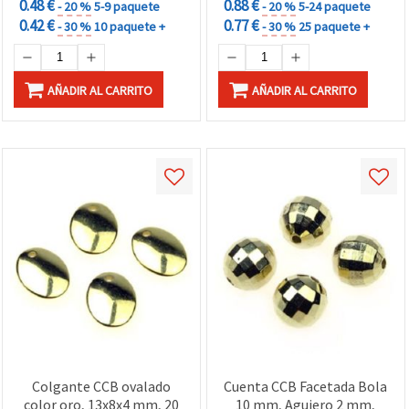
0.48 €
0.88 €
- 20 %
5-9 paquete
- 20 %
5-24 paquete
0.42 €
0.77 €
- 30 %
10 paquete +
- 30 %
25 paquete +
AÑADIR AL CARRITO
AÑADIR AL CARRITO
Colgante CCB ovalado
Cuenta CCB Facetada Bola
color oro, 13x8x4 mm, 20
10 mm, Agujero 2 mm,