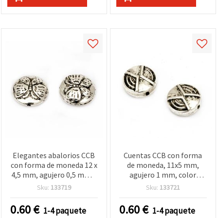
Elegantes abalorios CCB
Cuentas CCB con forma
con forma de moneda 12 x
de moneda, 11x5 mm,
4,5 mm, agujero 0,5 mm –
agujero 1 mm, color
color plata, pack de 20 uds
plata, paquete de 20 uds
Sku:
133719
Sku:
133721
para bisutería y
manualidades creativas
0.60
€
0.60
€
1-4 paquete
1-4 paquete