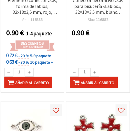
Elemento conector CCB,
Conector decorativo CCB
forma de labios,
para bisutería «Labios»,
32x18x3,5 mm, rojo,
32×18×3.5 mm, blanco,
suministros para
pack de 10 uds.
Sku:
116883
Sku:
116882
bisutería y manualidades -
5 uds
0.90
€
0.90
€
1-4 paquete
DESCUENTOS
PARA CANTIDAD
0.72 €
- 20 %
5-9 paquete
0.63 €
- 30 %
10 paquete +
AÑADIR AL CARRITO
AÑADIR AL CARRITO