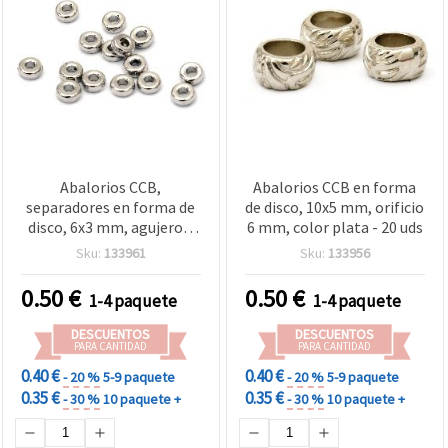
Abalorios CCB,
Abalorios CCB en forma
separadores en forma de
de disco, 10x5 mm, orificio
disco, 6x3 mm, agujero 2
6 mm, color plata - 20 uds
mm, color plata - 50
Sku:
133961
Sku:
133956
piezas
0.50
€
0.50
€
1-4 paquete
1-4 paquete
DESCUENTOS
DESCUENTOS
PARA CANTIDAD
PARA CANTIDAD
0.40 €
0.40 €
- 20 %
5-9 paquete
- 20 %
5-9 paquete
0.35 €
0.35 €
- 30 %
10 paquete +
- 30 %
10 paquete +