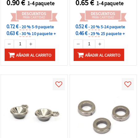
0.90
€
0.65
€
1-4 paquete
1-4 paquete
Collares, Manualidades
manualidades
DIY
DESCUENTOS
DESCUENTOS
PARA CANTIDAD
PARA CANTIDAD
0.72 €
0.52 €
- 20 %
5-9 paquete
- 20 %
5-24 paquete
0.63 €
0.46 €
- 30 %
10 paquete +
- 29 %
25 paquete +
AÑADIR AL CARRITO
AÑADIR AL CARRITO