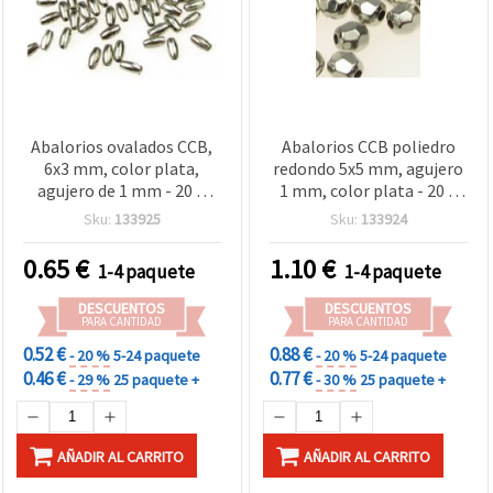
Abalorios ovalados CCB,
Abalorios CCB poliedro
6x3 mm, color plata,
redondo 5x5 mm, agujero
agujero de 1 mm - 20 g
1 mm, color plata - 20 g
(~690 uds)
(~300 uds)
Sku:
133925
Sku:
133924
0.65
€
1.10
€
1-4 paquete
1-4 paquete
DESCUENTOS
DESCUENTOS
PARA CANTIDAD
PARA CANTIDAD
0.52 €
0.88 €
- 20 %
5-24 paquete
- 20 %
5-24 paquete
0.46 €
0.77 €
- 29 %
25 paquete +
- 30 %
25 paquete +
AÑADIR AL CARRITO
AÑADIR AL CARRITO