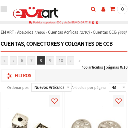
0
Pedidos superiores 60€ y obtén ENVÍO GRATIS!
EM ART
›
Abalorios
(7695)
›
Cuentas Acrílicas
(2797)
›
Cuentas CCB
(466)
CUENTAS, CONECTORES Y COLGANTES DE CCB
«
‹
6
7
8
9
10
›
»
466 artículos | páginas 8/10
FILTROS
Ordenar por:
Artículos por página: