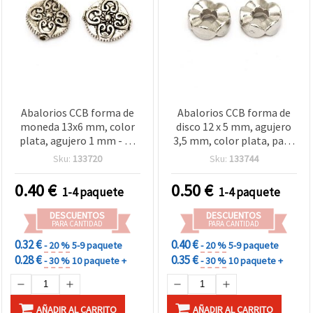
Abalorios CCB forma de
Abalorios CCB forma de
moneda 13x6 mm, color
disco 12 x 5 mm, agujero
plata, agujero 1 mm - 20
3,5 mm, color plata, pack
piezas
de 20 piezas
Sku:
133720
Sku:
133744
0.40
€
0.50
€
1-4 paquete
1-4 paquete
DESCUENTOS
DESCUENTOS
PARA CANTIDAD
PARA CANTIDAD
0.32 €
0.40 €
- 20 %
5-9 paquete
- 20 %
5-9 paquete
0.28 €
0.35 €
- 30 %
10 paquete +
- 30 %
10 paquete +
AÑADIR AL CARRITO
AÑADIR AL CARRITO