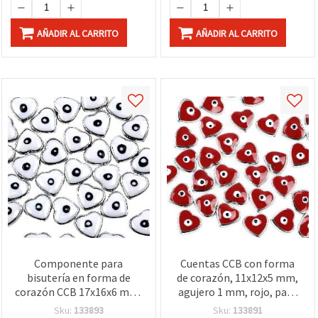
AÑADIR AL CARRITO
AÑADIR AL CARRITO
Componente para
Cuentas CCB con forma
bisutería en forma de
de corazón, 11x12x5 mm,
corazón CCB 17x16x6 mm,
agujero 1 mm, rojo, pack
agujero 1 mm, blanco - 5
de 5 unidades
Sku:
133893
Sku:
133891