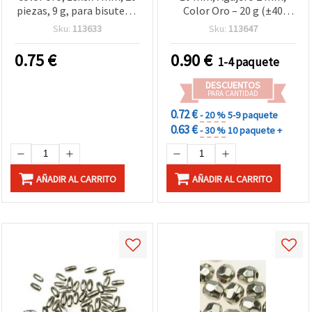
piezas, 9 g, para bisutería
Color Oro – 20 g (±40
y manualidades
piezas)
Sku:
113633
Sku:
113647
0.75
€
0.90
€
1-4 paquete
DESCUENTOS
PARA CANTIDAD
0.72 €
- 20 %
5-9 paquete
0.63 €
- 30 %
10 paquete +
AÑADIR AL CARRITO
AÑADIR AL CARRITO