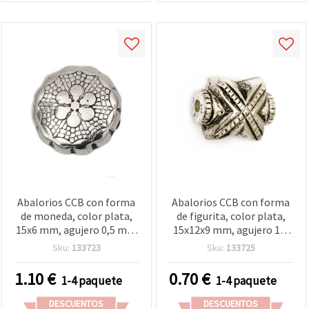
Abalorios CCB con forma
Abalorios CCB con forma
de moneda, color plata,
de figurita, color plata,
15x6 mm, agujero 0,5 mm
15x12x9 mm, agujero 1,5
- 5 uds
mm - 10 piezas
Sku:
133723
Sku:
133725
1.10
€
0.70
€
1-4 paquete
1-4 paquete
DESCUENTOS
DESCUENTOS