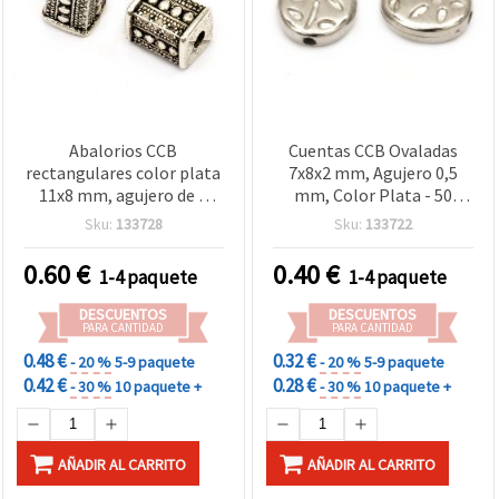
Abalorios CCB
Cuentas CCB Ovaladas
rectangulares color plata
7x8x2 mm, Agujero 0,5
11x8 mm, agujero de 2
mm, Color Plata - 50
mm - 10 uds
Piezas
Sku:
133728
Sku:
133722
0.60
€
0.40
€
1-4 paquete
1-4 paquete
DESCUENTOS
DESCUENTOS
PARA CANTIDAD
PARA CANTIDAD
0.48 €
0.32 €
- 20 %
5-9 paquete
- 20 %
5-9 paquete
0.42 €
0.28 €
- 30 %
10 paquete +
- 30 %
10 paquete +
AÑADIR AL CARRITO
AÑADIR AL CARRITO