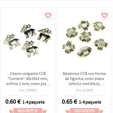
Charm colgante CCB
Abalorios CCB con forma
“Carnero“ 20x19x3 mm,
de figurita, color plata
orificio 2 mm, color plata
(efecto metálico),
- 10 piezas
13x12x9 mm, agujero 5
Sku:
133922
Sku:
113891
mm, 20 g (aprox. 32 uds.)
0.60
€
0.65
€
1-4 paquete
1-4 paquete
DESCUENTOS
DESCUENTOS