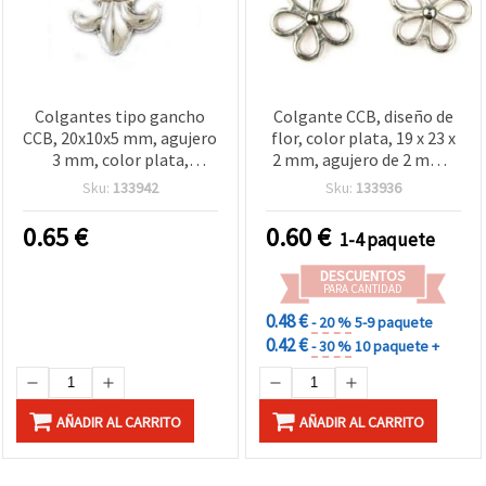
Colgantes tipo gancho
Colgante CCB, diseño de
CCB, 20x10x5 mm, agujero
flor, color plata, 19 x 23 x
3 mm, color plata,
2 mm, agujero de 2 mm -
recubrimiento
10 piezas
Sku:
133942
Sku:
133936
metalizado – Pack de 20
uds para bisutería,
0.65
€
0.60
€
1-4 paquete
collares y pulseras
DESCUENTOS
PARA CANTIDAD
0.48 €
- 20 %
5-9 paquete
0.42 €
- 30 %
10 paquete +
AÑADIR AL CARRITO
AÑADIR AL CARRITO