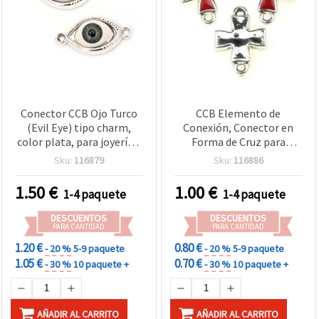
Conector CCB Ojo Turco
CCB Elemento de
(Evil Eye) tipo charm,
Conexión, Conector en
color plata, para joyería y
Forma de Cruz para
bisutería hecha a mano,
Bisutería, 23x16x4,5 mm,
Sku:
116879
Sku:
116886
30×15×9 mm - 5 uds.
Rojo - 5 piezas
1.50
€
1.00
€
1-4 paquete
1-4 paquete
DESCUENTOS
DESCUENTOS
PARA CANTIDAD
PARA CANTIDAD
1.20 €
0.80 €
- 20 %
5-9 paquete
- 20 %
5-9 paquete
1.05 €
0.70 €
- 30 %
10 paquete +
- 30 %
10 paquete +
AÑADIR AL CARRITO
AÑADIR AL CARRITO