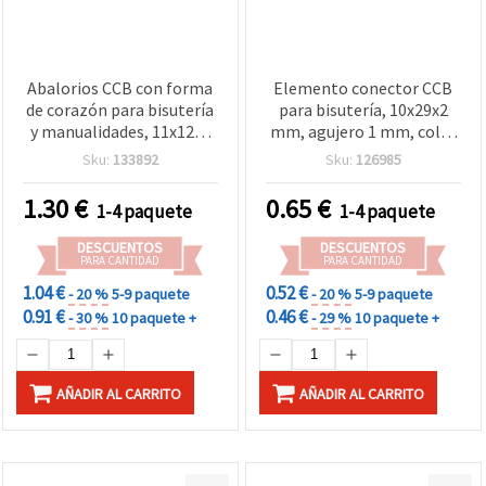
Abalorios CCB con forma
Elemento conector CCB
de corazón para bisutería
para bisutería, 10x29x2
y manualidades, 11x12x5
mm, agujero 1 mm, color
mm, agujero de 1 mm,
plata, 7 g – Paquete de 20
Sku:
133892
Sku:
126985
azul - 5 piezas
uds.
1.30
€
0.65
€
1-4 paquete
1-4 paquete
DESCUENTOS
DESCUENTOS
PARA CANTIDAD
PARA CANTIDAD
1.04 €
0.52 €
- 20 %
5-9 paquete
- 20 %
5-9 paquete
0.91 €
0.46 €
- 30 %
10 paquete +
- 29 %
10 paquete +
AÑADIR AL CARRITO
AÑADIR AL CARRITO