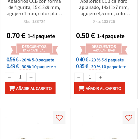
Abalorios CCB con forma
Abalorios CCB cilindro
de figurita, 15x12x9 mm,
aplanado, 14x11x7 mm,
agujero 1 mm, color plata
agujero 4,5 mm, color
- 10 uds.
plata, 10 piezas
Sku:
133724
Sku:
133726
0.70
€
0.50
€
1-4 paquete
1-4 paquete
DESCUENTOS
DESCUENTOS
PARA CANTIDAD
PARA CANTIDAD
0.56 €
0.40 €
- 20 %
5-9 paquete
- 20 %
5-9 paquete
0.49 €
0.35 €
- 30 %
10 paquete +
- 30 %
10 paquete +
AÑADIR AL CARRITO
AÑADIR AL CARRITO