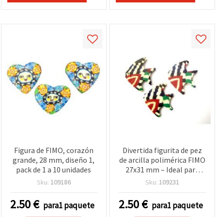
Figura de FIMO, corazón
Divertida figurita de pez
grande, 28 mm, diseño 1,
de arcilla polimérica FIMO
pack de 1 a 10 unidades
27x31 mm – Ideal para
bisutería, decoración y
Sku:
109186
Sku:
109231
manualidades DIY – 1–10
uds
2.50
€
2.50
€
para1 paquete
para1 paquete