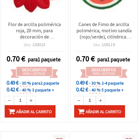
Flor de arcilla polimérica
Canes de Fimo de arcilla
roja, 20 mm, para
polimérica, motivo sandía
decoración de
(rojo/verde), cilíndricas
manualidades, 4 uds.
5×50 mm, 3 uds – para
Sku:
109323
Sku:
109119
bisutería, nail art, resina y
scrapbooking
0.70
€
0.70
€
para1 paquete
para1 paquete
DESCUENTOS
DESCUENTOS
PARA CANTIDAD
PARA CANTIDAD
0.49 €
0.49 €
- 30 %
para2 paquete
- 30 %
2-4 paquete
0.42 €
0.42 €
- 40 %
3 paquete +
- 40 %
5 paquete +
AÑADIR AL CARRITO
AÑADIR AL CARRITO