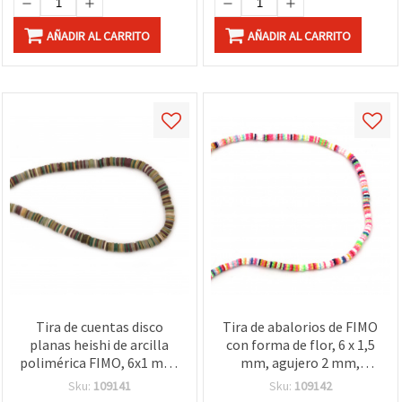
AÑADIR AL CARRITO
AÑADIR AL CARRITO
Tira de cuentas disco
Tira de abalorios de FIMO
planas heishi de arcilla
con forma de flor, 6 x 1,5
polimérica FIMO, 6x1 mm,
mm, agujero 2 mm,
agujero 2 mm, colores
colores surtidos, aprox.
Sku:
109141
Sku:
109142
surtidos, ±380 uds - para
320 uds.