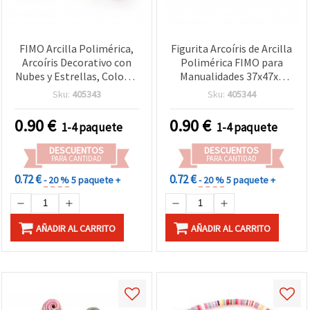
FIMO Arcilla Polimérica,
Figurita Arcoíris de Arcilla
Arcoíris Decorativo con
Polimérica FIMO para
Nubes y Estrellas, Colores
Manualidades 37x47x3
Pastel, 37 x 47 x 3 mm,
mm - 2 piezas
Sku:
405343
Sku:
405344
Pack de 2
0.90
€
0.90
€
1-4 paquete
1-4 paquete
DESCUENTOS
DESCUENTOS
PARA CANTIDAD
PARA CANTIDAD
0.72 €
0.72 €
- 20 %
5 paquete +
- 20 %
5 paquete +
AÑADIR AL CARRITO
AÑADIR AL CARRITO