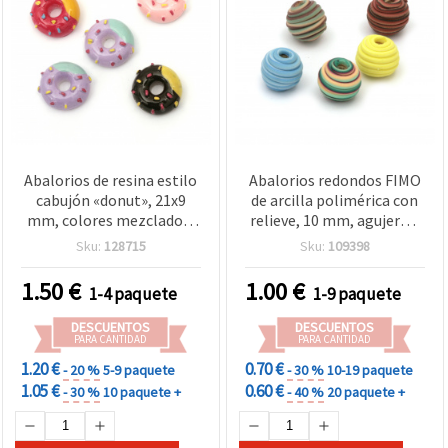
Abalorios de resina estilo
Abalorios redondos FIMO
cabujón «donut», 21x9
de arcilla polimérica con
mm, colores mezclados,
relieve, 10 mm, agujero 3
pack de 5 – para bisutería,
mm, colores surtidos - 5
Sku:
128715
Sku:
109398
decoración, scrapbooking
uds
y manualidades DIY
1.50
€
1.00
€
1-4 paquete
1-9 paquete
DESCUENTOS
DESCUENTOS
PARA CANTIDAD
PARA CANTIDAD
1.20 €
0.70 €
- 20 %
5-9 paquete
- 30 %
10-19 paquete
1.05 €
0.60 €
- 30 %
10 paquete +
- 40 %
20 paquete +