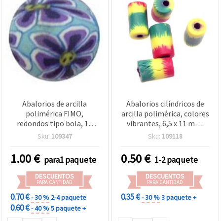
Abalorios de arcilla
Abalorios cilíndricos de
polimérica FIMO,
arcilla polimérica, colores
redondos tipo bola, 18
vibrantes, 6,5 x 11 mm,
mm, agujero 2 mm, 10 uds
Modelo 26 - 20 unidades,
Sku:
109347
Sku:
109118
para manualidades y
bisutería
1.00
€
0.50
€
para1 paquete
1-2 paquete
DESCUENTOS
DESCUENTOS
PARA CANTIDAD
PARA CANTIDAD
0.70 €
0.35 €
- 30 %
2-4 paquete
- 30 %
3 paquete +
0.60 €
- 40 %
5 paquete +