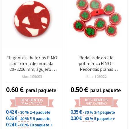
Elegantes abalorios FIMO
Rodajas de arcilla
con forma de moneda
polimérica FIMO –
20~22x6 mm, agujero 2
Redondas planas
mm – perfectos para
“moneda”, Ø 10 mm,
Sku:
109003
Sku:
109022
bisutería, manualidades y
Modelo 22, Pack de 10 –
proyectos DIY – set de 2
para bisutería,
0.60
€
0.50
€
para1 paquete
para1 paquete
unidades
scrapbooking, nail art y
resina epoxi
DESCUENTOS
DESCUENTOS
PARA CANTIDAD
PARA CANTIDAD
0.42 €
0.35 €
- 30 %
2-4 paquete
- 30 %
2-4 paquete
0.36 €
0.30 €
- 40 %
5-9 paquete
- 40 %
5 paquete +
0.24 €
- 60 %
10 paquete +