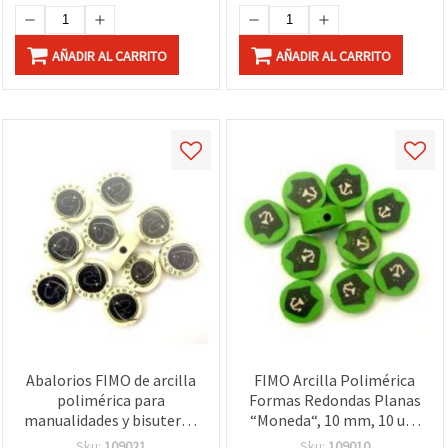
AÑADIR AL CARRITO
AÑADIR AL CARRITO
Abalorios FIMO de arcilla
FIMO Arcilla Polimérica
polimérica para
Formas Redondas Planas
manualidades y bisutería,
“Moneda“, 10 mm, 10 uds
redondos planos tipo
– Elementos Decorativos
Sku:
109021
Sku:
109010