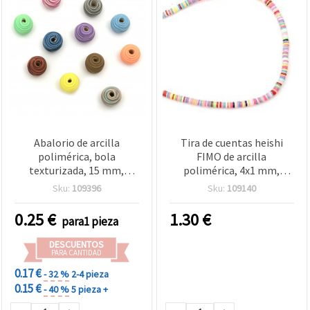
Abalorio de arcilla
Tira de cuentas heishi
polimérica, bola
FIMO de arcilla
texturizada, 15 mm,
polimérica, 4x1 mm,
agujero: 3 mm, colores
agujero: 1 mm, colores
Sku:
109396
Sku:
109140
surtidos - 1 unidad
surtidos, aprox. 380 uds
0.25
€
1.30
€
para1 pieza
DESCUENTOS
PARA CANTIDAD
0.17 €
- 32 %
2-4 pieza
0.15 €
- 40 %
5 pieza +