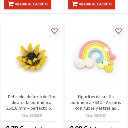
AÑADIR AL CARRITO
AÑADIR AL CARRITO
Delicado abalorio de flor
Figuritas de arcilla
de arcilla polimérica
polimérica FIMO - Arcoíris
26x10 mm – perfecto para
con nubes y estrellas
joyería, bisutería,
blancas, colores pastel
Sku:
830089
Sku:
405342
accesorios y
(rosa, amarillo, azul,
manualidades DIY – 1
verde), 37x47x3 mm, set