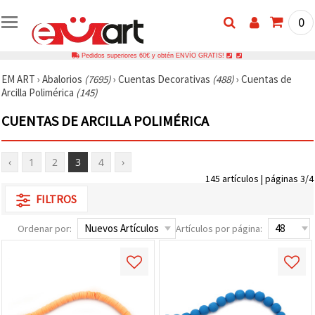
0
Pedidos superiores 60€ y obtén ENVÍO GRATIS!
EM ART
›
Abalorios
(7695)
›
Cuentas Decorativas
(488)
›
Cuentas de
Arcilla Polimérica
(145)
CUENTAS DE ARCILLA POLIMÉRICA
‹
1
2
3
4
›
145 artículos | páginas 3/4
FILTROS
Ordenar por:
Artículos por página: