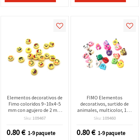
Elementos decorativos de
FIMO Elementos
Fimo coloridos 9~10x4~5
decorativos, surtido de
mm con agujero de 2 mm
animales, multicolor, 10 x
– Mix surtido de emojis
9 x 5 mm, agujero: 2 mm –
Sku:
109467
Sku:
109460
divertidos, 20 piezas
20 uds
0.80
€
0.80
€
1-9 paquete
1-9 paquete