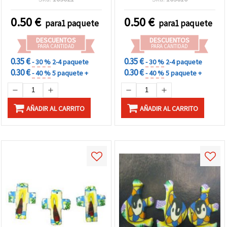
moneda, 10 mm, Modelo
para Bisutería, Pulseras,
21 – Pack de 10 uds
Collares y Manualidades
0.50
€
0.50
€
para1 paquete
para1 paquete
DIY
DESCUENTOS
DESCUENTOS
PARA CANTIDAD
PARA CANTIDAD
0.35 €
0.35 €
- 30 %
2-4 paquete
- 30 %
2-4 paquete
0.30 €
0.30 €
- 40 %
5 paquete +
- 40 %
5 paquete +
AÑADIR AL CARRITO
AÑADIR AL CARRITO