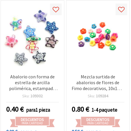
Abalorio con forma de
Mezcla surtida de
estrella de arcilla
abalorios de flores de
polimérica, estampado
Fimo decorativos, 10x10x4
multicolor surtido, 28
mm, agujero 2 mm –
Sku:
109302
Sku:
109284
mm, agujero 2 mm - 1
ideales para bisutería,
pieza
accesorios y
0.40
€
0.80
€
para1 pieza
1-4 paquete
manualidades DIY – pack
de 20 uds
DESCUENTOS
DESCUENTOS
PARA CANTIDAD
PARA CANTIDAD