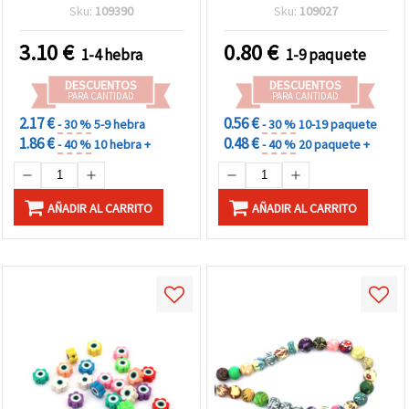
uds.
piezas
Sku:
109390
Sku:
109027
3.10
€
0.80
€
1-4 hebra
1-9 paquete
DESCUENTOS
DESCUENTOS
PARA CANTIDAD
PARA CANTIDAD
2.17 €
0.56 €
- 30 %
5-9 hebra
- 30 %
10-19 paquete
1.86 €
0.48 €
- 40 %
10 hebra +
- 40 %
20 paquete +
AÑADIR AL CARRITO
AÑADIR AL CARRITO