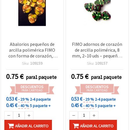
Abalorios pequeños de
FIMO adornos de corazón
arcilla polimérica FIMO
de arcilla polimérica, 8
con forma de corazón, 8
mm, 2–10 uds – pequeños
mm, 4–10 uds, surtido
elementos decorativos
Sku:
109159
Sku:
109157
(contenido mixto)
para bisutería, nail art y
scrapbooking, colores
0.75
€
0.75
€
para1 paquete
para1 paquete
mixtos
DESCUENTOS
DESCUENTOS
PARA CANTIDAD
PARA CANTIDAD
0.53 €
0.53 €
- 29 %
2-4 paquete
- 29 %
2-4 paquete
0.45 €
0.45 €
- 40 %
5 paquete +
- 40 %
5 paquete +
AÑADIR AL CARRITO
AÑADIR AL CARRITO