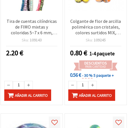
Tira de cuentas cilíndricas
Colgante de flor de arcilla
de FIMO mixtas y
polimérica con cristales,
coloridas 5~7 x 6 mm,
colores surtidos MIX,
agujero 1,5~2 mm –
24x24x3 mm, agujero 1,5
Sku:
109143
Sku:
109245
Perfectas para joyería y
mm, 5 uds
manualidades DIY, ~61 uds
2.20
€
0.80
€
1-4 paquete
DESCUENTOS
PARA CANTIDAD
0.56 €
- 30 %
5 paquete +
AÑADIR AL CARRITO
AÑADIR AL CARRITO