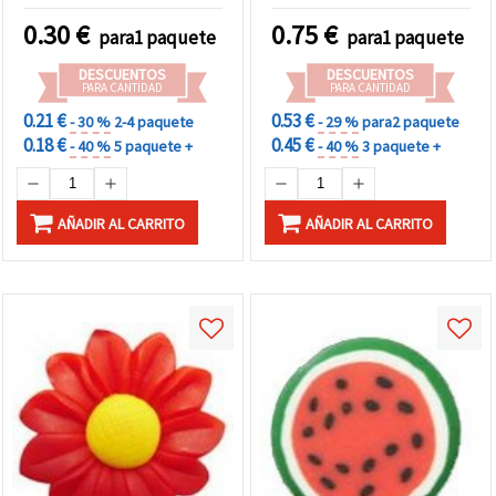
diseño N.º 35 – 10 uds
0.30
€
0.75
€
para1 paquete
para1 paquete
DESCUENTOS
DESCUENTOS
PARA CANTIDAD
PARA CANTIDAD
0.21 €
0.53 €
- 30 %
2-4 paquete
- 29 %
para2 paquete
0.18 €
0.45 €
- 40 %
5 paquete +
- 40 %
3 paquete +
AÑADIR AL CARRITO
AÑADIR AL CARRITO