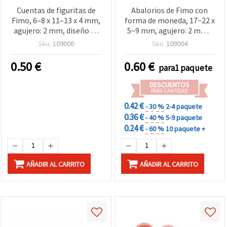
Cuentas de figuritas de
Abalorios de Fimo con
Fimo, 6–8 x 11–13 x 4 mm,
forma de moneda, 17~22 x
agujero: 2 mm, diseño de
5~9 mm, agujero: 2 mm -
dibujos animados,
surtidos - 2 piezas
Sku:
109006
Sku:
109004
surtidas (mezcla) para
accesorios infantiles
0.50
€
0.60
€
para1 paquete
hechos a mano y
manualidades DIY – 10 uds
DESCUENTOS
PARA CANTIDAD
0.42 €
- 30 %
2-4 paquete
0.36 €
- 40 %
5-9 paquete
0.24 €
- 60 %
10 paquete +
AÑADIR AL CARRITO
AÑADIR AL CARRITO