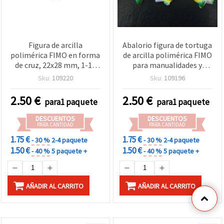
Figura de arcilla
Abalorio figura de tortuga
polimérica FIMO en forma
de arcilla polimérica FIMO
de cruz, 22x28 mm, 1-10
para manualidades y
piezas
bisutería, 36 mm, pack 1–
Sku:
109220
Sku:
109196
10 uds
2.50
€
2.50
€
para1 paquete
para1 paquete
DESCUENTOS
DESCUENTOS
PARA CANTIDAD
PARA CANTIDAD
1.75 €
1.75 €
- 30 %
2-4 paquete
- 30 %
2-4 paquete
1.50 €
1.50 €
- 40 %
5 paquete +
- 40 %
5 paquete +
AÑADIR AL CARRITO
AÑADIR AL CARRITO