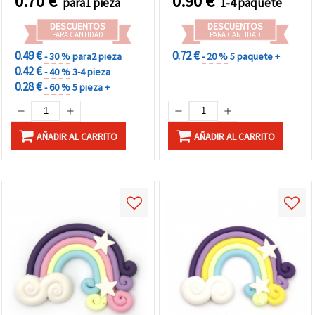
0.70
€
0.90
€
para1 pieza
1-4 paquete
pieza
de 2 - para bisutería,
tarjetas, scrapbooking,
DESCUENTOS
DESCUENTOS
manualidades y
PARA CANTIDAD
PARA CANTIDAD
decoración
0.49 €
0.72 €
- 30 %
para2 pieza
- 20 %
5 paquete +
0.42 €
- 40 %
3-4 pieza
0.28 €
- 60 %
5 pieza +
AÑADIR AL CARRITO
AÑADIR AL CARRITO