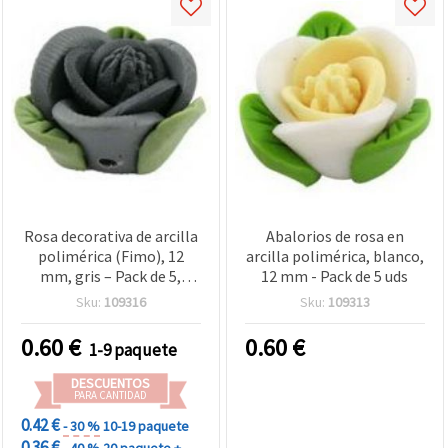
Rosa decorativa de arcilla
Abalorios de rosa en
polimérica (Fimo), 12
arcilla polimérica, blanco,
mm, gris – Pack de 5,
12 mm - Pack de 5 uds
elementos para bisutería,
Sku:
109316
Sku:
109313
decoración y
scrapbooking
0.60
€
0.60
€
1-9 paquete
DESCUENTOS
PARA CANTIDAD
0.42 €
- 30 %
10-19 paquete
0.36 €
- 40 %
20 paquete +