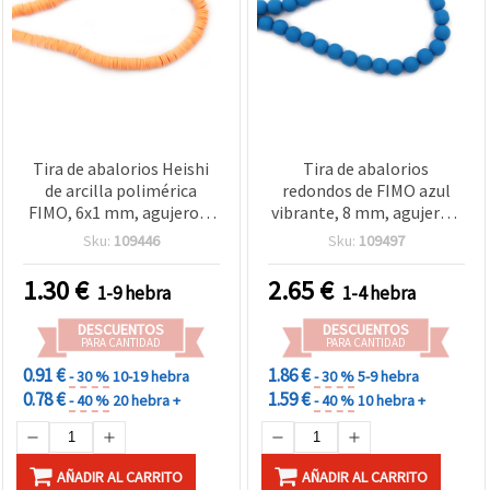
Tira de abalorios Heishi
Tira de abalorios
de arcilla polimérica
redondos de FIMO azul
FIMO, 6x1 mm, agujero: 2
vibrante, 8 mm, agujero 2
mm, naranja claro, aprox.
mm – 50 uds., ideal para
Sku:
109446
Sku:
109497
320 uds
bisutería y manualidades
DIY
1.30
€
2.65
€
1-9 hebra
1-4 hebra
DESCUENTOS
DESCUENTOS
PARA CANTIDAD
PARA CANTIDAD
0.91 €
1.86 €
- 30 %
10-19 hebra
- 30 %
5-9 hebra
0.78 €
1.59 €
- 40 %
20 hebra +
- 40 %
10 hebra +
AÑADIR AL CARRITO
AÑADIR AL CARRITO