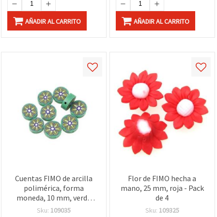
AÑADIR AL CARRITO
AÑADIR AL CARRITO
Cuentas FIMO de arcilla
Flor de FIMO hecha a
polimérica, forma
mano, 25 mm, roja - Pack
moneda, 10 mm, verde
de 4
con motivo floral, con
Sku:
109035
Sku:
109325
agujero para ensartar,