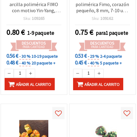
arcilla polimérica FIMO
polimérica Fimo, corazón
con motivo Yin-Yang,
pequeño, 8 mm, 7-10 uds,
blanco y negro, 9x4 mm,
surtido
Sku:
109265
Sku:
109162
agujero de 2 mm, pack de
20 uds.
0.80
€
0.75
€
1-9 paquete
para1 paquete
DESCUENTOS
DESCUENTOS
PARA CANTIDAD
PARA CANTIDAD
0.56 €
0.53 €
- 30 %
10-19 paquete
- 29 %
2-4 paquete
0.48 €
0.45 €
- 40 %
20 paquete +
- 40 %
5 paquete +
AÑADIR AL CARRITO
AÑADIR AL CARRITO