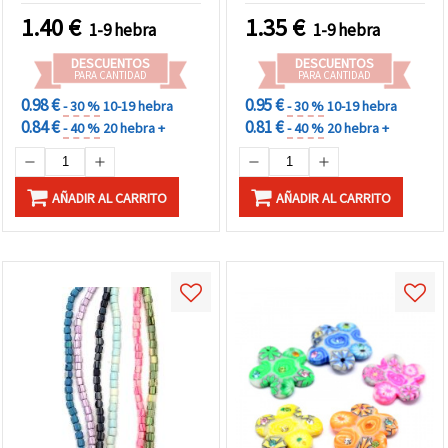
bisutería y manualidades
1.40
€
1.35
€
1-9 hebra
1-9 hebra
DIY
DESCUENTOS
DESCUENTOS
PARA CANTIDAD
PARA CANTIDAD
0.98 €
0.95 €
- 30 %
10-19 hebra
- 30 %
10-19 hebra
0.84 €
0.81 €
- 40 %
20 hebra +
- 40 %
20 hebra +
AÑADIR AL CARRITO
AÑADIR AL CARRITO