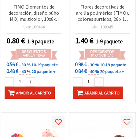
FIMO Elementos de
Flores decorativas de
decoración, diseño búho
arcilla polimérica (FIMO),
MIX, multicolor, 10x8x5
colores surtidos, 26 x 13
mm, agujero: 2 mm - 20
mm – Set de 4 uds., para
Sku:
109464
Sku:
109345
uds.
manualidades,
scrapbooking, DIY,
0.80
€
1.40
€
1-9 paquete
1-9 paquete
bisutería y joyería
DESCUENTOS
DESCUENTOS
PARA CANTIDAD
PARA CANTIDAD
0.56 €
0.98 €
- 30 %
10-19 paquete
- 30 %
10-19 paquete
0.48 €
0.84 €
- 40 %
20 paquete +
- 40 %
20 paquete +
AÑADIR AL CARRITO
AÑADIR AL CARRITO