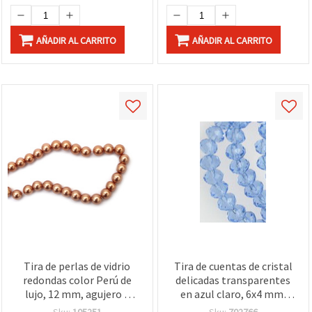
AÑADIR AL CARRITO
AÑADIR AL CARRITO
Tira de perlas de vidrio
Tira de cuentas de cristal
redondas color Perú de
delicadas transparentes
lujo, 12 mm, agujero 1
en azul claro, 6x4 mm,
mm – ±80 cm (±70 uds),
orificio 1 mm, aprox. 88