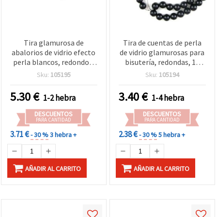
Tira glamurosa de
Tira de cuentas de perla
abalorios de vidrio efecto
de vidrio glamurosas para
perla blancos, redondos,
bisutería, redondas, 14
16 mm, agujero 1 mm,
mm, agujero 1 mm, color
Sku:
105195
Sku:
105194
aprox. 90 cm, 53 uds
negro, ~80 cm (~60 uds)
5.30
€
3.40
€
1-2 hebra
1-4 hebra
DESCUENTOS
DESCUENTOS
PARA CANTIDAD
PARA CANTIDAD
3.71 €
2.38 €
- 30 %
3 hebra +
- 30 %
5 hebra +
AÑADIR AL CARRITO
AÑADIR AL CARRITO