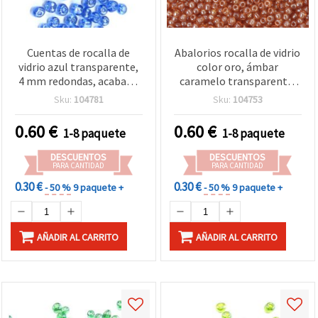
Cuentas de rocalla de
Abalorios rocalla de vidrio
vidrio azul transparente,
color oro, ámbar
4 mm redondas, acabado
caramelo transparente,
brillante, pack de 50 g
redondos 4 mm, efecto
Sku:
104781
Sku:
104753
para bisutería y
perla, 50 g
manualidades
0.60
€
0.60
€
1-8 paquete
1-8 paquete
DESCUENTOS
DESCUENTOS
PARA CANTIDAD
PARA CANTIDAD
0.30 €
0.30 €
- 50 %
9 paquete +
- 50 %
9 paquete +
AÑADIR AL CARRITO
AÑADIR AL CARRITO