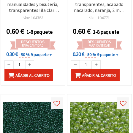
manualidades y bisutería,
transparentes, acabado
transparentes lila claro
nacarado, naranja, 2 mm,
con acabado nacarado, 2
50 g
Sku:
104763
Sku:
104771
mm, 50 g
0.60
€
0.60
€
1-8 paquete
1-8 paquete
DESCUENTOS
DESCUENTOS
PARA CANTIDAD
PARA CANTIDAD
0.30 €
0.30 €
- 50 %
9 paquete +
- 50 %
9 paquete +
AÑADIR AL CARRITO
AÑADIR AL CARRITO