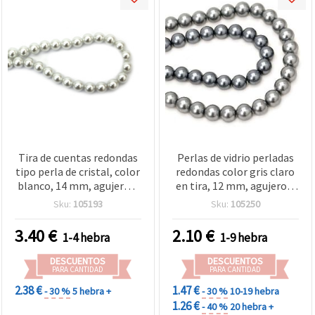
Tira de cuentas redondas
Perlas de vidrio perladas
tipo perla de cristal, color
redondas color gris claro
blanco, 14 mm, agujero 1
en tira, 12 mm, agujero 1
mm, ~80 cm (~60 uds),
mm – Perfectas para
Sku:
105193
Sku:
105250
para bisutería y
bisutería, accesorios y
manualidades DIY
manualidades DIY, ~80 cm
3.40
€
2.10
€
1-4 hebra
1-9 hebra
(~76 uds.)
DESCUENTOS
DESCUENTOS
PARA CANTIDAD
PARA CANTIDAD
2.38 €
1.47 €
- 30 %
5 hebra +
- 30 %
10-19 hebra
1.26 €
- 40 %
20 hebra +