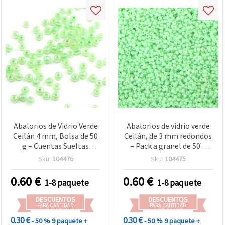
Abalorios de Vidrio Verde
Abalorios de vidrio verde
Ceilán 4 mm, Bolsa de 50
Ceilán, de 3 mm redondos
g – Cuentas Sueltas
– Pack a granel de 50 g
Premium para Bisutería,
para bisutería, enfilado y
Sku:
104476
Sku:
104475
Enfilado y Manualidades
manualidades DIY
DIY
0.60
€
0.60
€
1-8 paquete
1-8 paquete
DESCUENTOS
DESCUENTOS
PARA CANTIDAD
PARA CANTIDAD
0.30 €
0.30 €
- 50 %
9 paquete +
- 50 %
9 paquete +