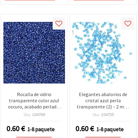
Rocalla de vidrio
Elegantes abalorios de
transparente color azul
cristal azul perla
oscuro, acabado perlado,
transparente (2) – 2 mm,
2 mm, 50 g
50 g, perfectos para
Sku:
104769
Sku:
104755
detalles de bisutería,
pulseras y pendientes
0.60
€
0.60
€
1-8 paquete
1-8 paquete