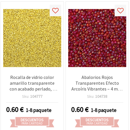
Rocalla de vidrio color
Abalorios Rojos
amarillo transparente
Transparentes Efecto
con acabado perlado, 2
Arcoíris Vibrantes – 4 mm,
mm, 50 g – abalorios para
50 g, Ideales para
Sku:
104777
Sku:
104738
bisutería y manualidades
Bisutería Artesanal,
Patrones Coloridos y
0.60
€
0.60
€
1-8 paquete
1-8 paquete
Creaciones DIY Únicas
DESCUENTOS
DESCUENTOS
PARA CANTIDAD
PARA CANTIDAD