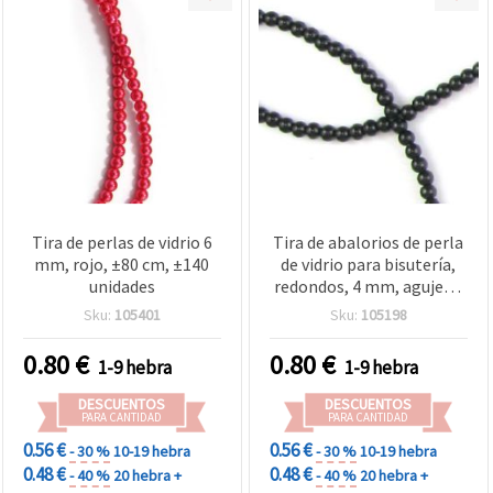
Tira de perlas de vidrio 6
Tira de abalorios de perla
mm, rojo, ±80 cm, ±140
de vidrio para bisutería,
unidades
redondos, 4 mm, agujero:
1 mm, negro, aprox. 80
Sku:
105401
Sku:
105198
cm, aprox. 216 uds
0.80
€
0.80
€
1-9 hebra
1-9 hebra
DESCUENTOS
DESCUENTOS
PARA CANTIDAD
PARA CANTIDAD
0.56 €
0.56 €
- 30 %
10-19 hebra
- 30 %
10-19 hebra
0.48 €
0.48 €
- 40 %
20 hebra +
- 40 %
20 hebra +