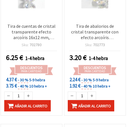
Tira de cuentas de cristal
Tira de abalorios de
transparente efecto
cristal transparente con
arcoíris 16x12 mm,
efecto arcoíris
agujero 1 mm – ideal para
deslumbrante 12x8 mm,
Sku:
702780
Sku:
702773
bisutería, accesorios y
agujero: 1 mm – perfectos
manualidades DIY, aprox.
para bisutería, accesorios
6.25
€
3.20
€
1-4 hebra
1-4 hebra
48 uds
y manualidades DIY, aprox.
69 uds.
DESCUENTOS
DESCUENTOS
PARA CANTIDAD
PARA CANTIDAD
4.37 €
2.24 €
- 30 %
5-9 hebra
- 30 %
5-9 hebra
3.75 €
1.92 €
- 40 %
10 hebra +
- 40 %
10 hebra +
AÑADIR AL CARRITO
AÑADIR AL CARRITO