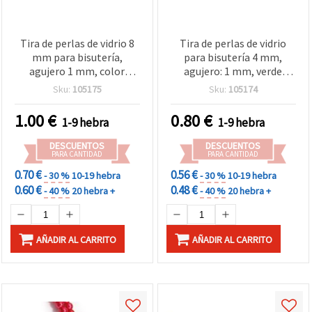
Tira de perlas de vidrio 8
Tira de perlas de vidrio
mm para bisutería,
para bisutería 4 mm,
agujero 1 mm, color
agujero: 1 mm, verde
salmón claro, ±80 cm,
hierba, ±80 cm, ±216 uds
Sku:
105175
Sku:
105174
±110 uds
1.00
€
0.80
€
1-9 hebra
1-9 hebra
DESCUENTOS
DESCUENTOS
PARA CANTIDAD
PARA CANTIDAD
0.70 €
0.56 €
- 30 %
10-19 hebra
- 30 %
10-19 hebra
0.60 €
0.48 €
- 40 %
20 hebra +
- 40 %
20 hebra +
AÑADIR AL CARRITO
AÑADIR AL CARRITO