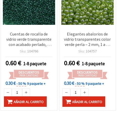
Cuentas de rocalla de
Elegantes abalorios de
vidrio verde transparente
vidrio transparentes color
con acabado perlado, 2
verde perla – 2 mm, 1 a 50
mm, 50 g
g, perfectos para
Sku:
104766
Sku:
104757
bisutería, accesorios y
manualidades
0.60
€
0.60
€
1-8 paquete
1-8 paquete
DESCUENTOS
DESCUENTOS
PARA CANTIDAD
PARA CANTIDAD
0.30 €
0.30 €
- 50 %
9 paquete +
- 50 %
9 paquete +
AÑADIR AL CARRITO
AÑADIR AL CARRITO