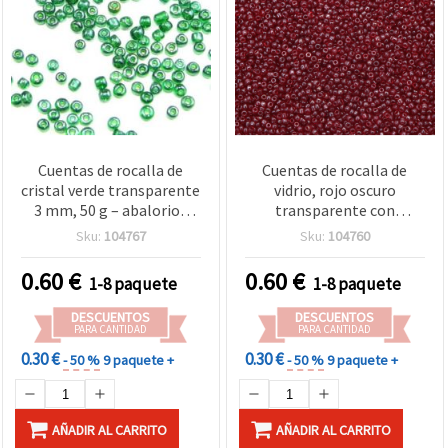
Cuentas de rocalla de
Cuentas de rocalla de
cristal verde transparente
vidrio, rojo oscuro
3 mm, 50 g – abalorios
transparente con
pequeños con acabado
acabado perlado, 2 mm,
Sku:
104767
Sku:
104760
luster brillante para
50 g
bisutería, enfilado y
0.60
€
0.60
€
1-8 paquete
1-8 paquete
manualidades DIY
DESCUENTOS
DESCUENTOS
PARA CANTIDAD
PARA CANTIDAD
0.30 €
0.30 €
- 50 %
9 paquete +
- 50 %
9 paquete +
AÑADIR AL CARRITO
AÑADIR AL CARRITO