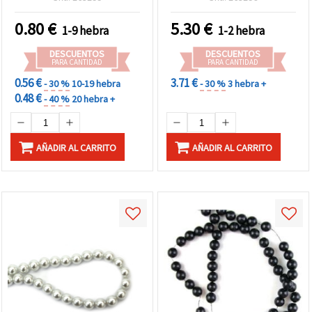
manualidades
suministros para
decorativas, aprox. 216
bisutería y manualidades
0.80
€
5.30
€
1-9 hebra
1-2 hebra
uds
DIY
DESCUENTOS
DESCUENTOS
PARA CANTIDAD
PARA CANTIDAD
0.56 €
3.71 €
- 30 %
10-19 hebra
- 30 %
3 hebra +
0.48 €
- 40 %
20 hebra +
AÑADIR AL CARRITO
AÑADIR AL CARRITO