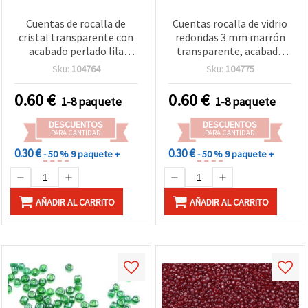
Cuentas de rocalla de
Cuentas rocalla de vidrio
cristal transparente con
redondas 3 mm marrón
acabado perlado lila
transparente, acabado
claro, 3 mm, paquete a
lustre brillante – Pack de
Sku:
104764
Sku:
104775
granel de 50 g para
50 g para manualidades y
bisutería, enfilado,
bisutería DIY, enfilado,
0.60
€
0.60
€
1-8 paquete
1-8 paquete
bordado y manualidades
pulseras y collares
DIY
DESCUENTOS
DESCUENTOS
PARA CANTIDAD
PARA CANTIDAD
0.30 €
0.30 €
- 50 %
9 paquete +
- 50 %
9 paquete +
AÑADIR AL CARRITO
AÑADIR AL CARRITO