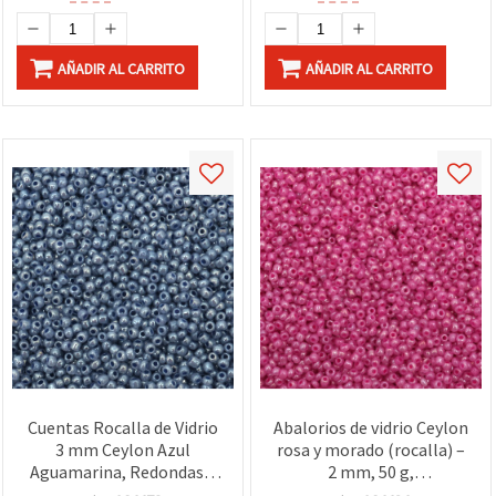
AÑADIR AL CARRITO
AÑADIR AL CARRITO
Cuentas Rocalla de Vidrio
Abalorios de vidrio Ceylon
3 mm Ceylon Azul
rosa y morado (rocalla) –
Aguamarina, Redondas –
2 mm, 50 g,
Bolsa a Granel de 50 g
imprescindibles para