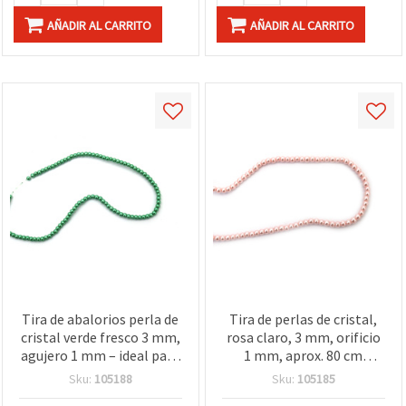
AÑADIR AL CARRITO
AÑADIR AL CARRITO
Tira de abalorios perla de
Tira de perlas de cristal,
cristal verde fresco 3 mm,
rosa claro, 3 mm, orificio
agujero 1 mm – ideal para
1 mm, aprox. 80 cm
bisutería, accesorios y
(aprox. 220 uds)
Sku:
105188
Sku:
105185
proyectos DIY, ±60 cm