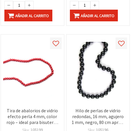
AÑADIR AL CARRITO
AÑADIR AL CARRITO
Tira de abalorios de vidrio
Hilo de perlas de vidrio
efecto perla 4 mm, color
redondas, 16 mm, agujero
rojo – ideal para bisutería,
1 mm, negro, 80 cm aprox.
accesorios y
(55 uds aprox.),
Sku:
105199
Sku:
105196