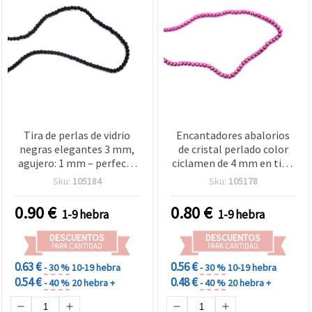
Tira de perlas de vidrio
Encantadores abalorios
negras elegantes 3 mm,
de cristal perlado color
agujero: 1 mm – perfecta
ciclamen de 4 mm en tira,
para bisutería, accesorios
agujero 1 mm – ideales
Sku:
105184
Sku:
105178
y manualidades DIY, ±60
para bisutería, accesorios
cm (±200 uds)
y manualidades DIY, ±80
0.90
€
0.80
€
1-9 hebra
1-9 hebra
cm (±216 uds.)
DESCUENTOS
DESCUENTOS
PARA CANTIDAD
PARA CANTIDAD
0.63 €
0.56 €
- 30 %
10-19 hebra
- 30 %
10-19 hebra
0.54 €
0.48 €
- 40 %
20 hebra +
- 40 %
20 hebra +