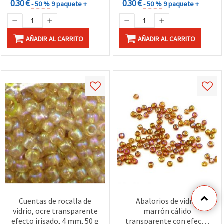
0.30 €
0.30 €
- 50 %
9 paquete +
- 50 %
9 paquete +
AÑADIR AL CARRITO
AÑADIR AL CARRITO
Cuentas de rocalla de
Abalorios de vidrio
vidrio, ocre transparente
marrón cálido
efecto irisado, 4 mm, 50 g
transparente con efecto