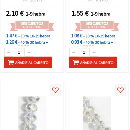
Sku:
105251
Sku:
702766
ideal para joyería,
piezas, para bisutería y
bisutería, accesorios y
manualidades
2.10
€
1.55
€
1-9 hebra
1-9 hebra
manualidades DIY
DESCUENTOS
DESCUENTOS
PARA CANTIDAD
PARA CANTIDAD
1.47 €
1.08 €
- 30 %
10-19 hebra
- 30 %
10-19 hebra
1.26 €
0.93 €
- 40 %
20 hebra +
- 40 %
20 hebra +
AÑADIR AL CARRITO
AÑADIR AL CARRITO