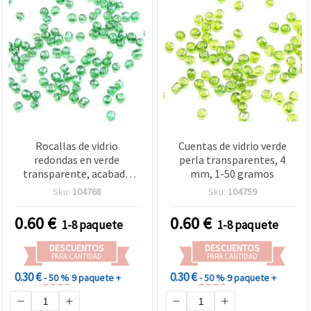
Rocallas de vidrio
Cuentas de vidrio verde
redondas en verde
perla transparentes, 4
transparente, acabado
mm, 1-50 gramos
brillante, 4 mm, 50 g —
Sku:
104768
Sku:
104759
cuentas para bisutería y
manualidades
0.60
€
0.60
€
1-8 paquete
1-8 paquete
DESCUENTOS
DESCUENTOS
PARA CANTIDAD
PARA CANTIDAD
0.30 €
0.30 €
- 50 %
9 paquete +
- 50 %
9 paquete +