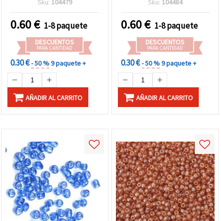
Sku:
104479
Sku:
104484
para Bisutería, Tejido con
bisutería DIY, bordado con
Abalorios y Manualidades
cuentas y manualidades
0.60
€
0.60
€
1-8 paquete
1-8 paquete
decorativas
DESCUENTOS
DESCUENTOS
PARA CANTIDAD
PARA CANTIDAD
0.30 €
0.30 €
- 50 %
9 paquete +
- 50 %
9 paquete +
AÑADIR AL CARRITO
AÑADIR AL CARRITO