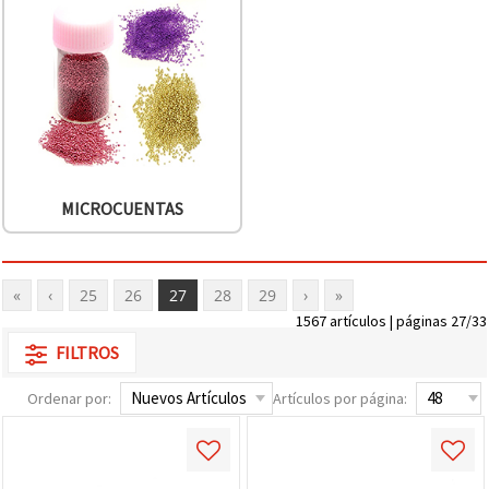
MICROCUENTAS
«
‹
25
26
27
28
29
›
»
1567 artículos | páginas 27/33
FILTROS
Ordenar por:
Artículos por página: