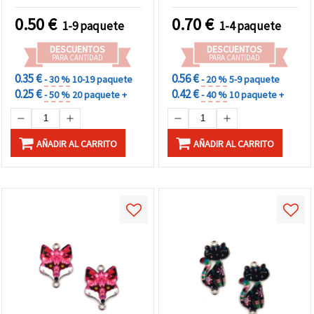
24x13x4 mm, agujero: 2
agujero 1,5 mm - 2 piezas
mm, 2 uds
0.50
€
0.70
€
1-9 paquete
1-4 paquete
DESCUENTOS
DESCUENTOS
PARA CANTIDAD
PARA CANTIDAD
0.35 €
0.56 €
- 30 %
10-19 paquete
- 20 %
5-9 paquete
0.25 €
0.42 €
- 50 %
20 paquete +
- 40 %
10 paquete +
AÑADIR AL CARRITO
AÑADIR AL CARRITO