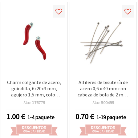
Charm colgante de acero,
Alfileres de bisutería de
guindilla, 6x20x3 mm,
acero 0,6 x 40 mm con
agujero 1,5 mm, color
cabeza de bola de 2 mm,
rojo - 2 piezas
color plata - Pack de 20
Sku:
176779
Sku:
500499
uds
1.00
€
0.70
€
1-4 paquete
1-19 paquete
DESCUENTOS
DESCUENTOS
PARA CANTIDAD
PARA CANTIDAD