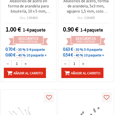
Abalorios de acero en
Abalorios de acero, forma
forma de arandela para
de arandela, 5x3 mm,
bisutería, 10 x 5 mm,
agujero 1,5 mm, color
agujero 7 mm, color plata
plata - 20 uds.
Sku:
136464
Sku:
136465
- 5 piezas
1.00
€
0.90
€
1-4 paquete
1-4 paquete
DESCUENTOS
DESCUENTOS
PARA CANTIDAD
PARA CANTIDAD
0.70 €
0.63 €
- 30 %
5-9 paquete
- 30 %
5-9 paquete
0.60 €
0.54 €
- 40 %
10 paquete +
- 40 %
10 paquete +
AÑADIR AL CARRITO
AÑADIR AL CARRITO