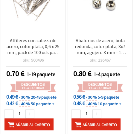
Alfileres con cabeza de
Abalorios de acero, bola
acero, color plata, 0,6 x 25
redonda, color plata, 8x7
mm, pack de 100 uds para
mm, agujero 3 mm - 10
bisutería y manualidades
piezas
Sku:
500496
Sku:
136467
0.70
€
0.80
€
1-19 paquete
1-4 paquete
DESCUENTOS
DESCUENTOS
PARA CANTIDAD
PARA CANTIDAD
0.49 €
0.56 €
- 30 %
20-49 paquete
- 30 %
5-9 paquete
0.42 €
0.48 €
- 40 %
50 paquete +
- 40 %
10 paquete +
AÑADIR AL CARRITO
AÑADIR AL CARRITO