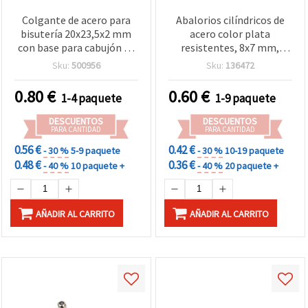
Colgante de acero para
Abalorios cilíndricos de
bisutería 20x23,5x2 mm
acero color plata
con base para cabujón de
resistentes, 8x7 mm,
18 mm (bisel), orificio 2
agujero 5 mm, pack de 5,
Sku:
500956
Sku:
136472
mm, color plata - Pack de
ideales para pulseras,
5 piezas
collares, bisutería con
0.80
€
0.60
€
1-4 paquete
1-9 paquete
cordón de cuero y diseños
creativos DIY
DESCUENTOS
DESCUENTOS
PARA CANTIDAD
PARA CANTIDAD
0.56 €
0.42 €
- 30 %
5-9 paquete
- 30 %
10-19 paquete
0.48 €
0.36 €
- 40 %
10 paquete +
- 40 %
20 paquete +
AÑADIR AL CARRITO
AÑADIR AL CARRITO