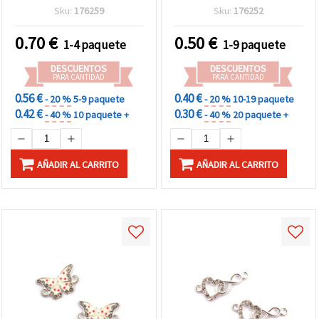
agujero: 1,5 mm, tono
color plata, 20x18x5 mm,
Sku:
176259
Sku:
176252
plateado – 2 uds
agujero 2 mm - 2 uds.
0.70
€
0.50
€
1-4 paquete
1-9 paquete
DESCUENTOS
DESCUENTOS
PARA CANTIDAD
PARA CANTIDAD
0.56 €
0.40 €
- 20 %
5-9 paquete
- 20 %
10-19 paquete
0.42 €
0.30 €
- 40 %
10 paquete +
- 40 %
20 paquete +
AÑADIR AL CARRITO
AÑADIR AL CARRITO