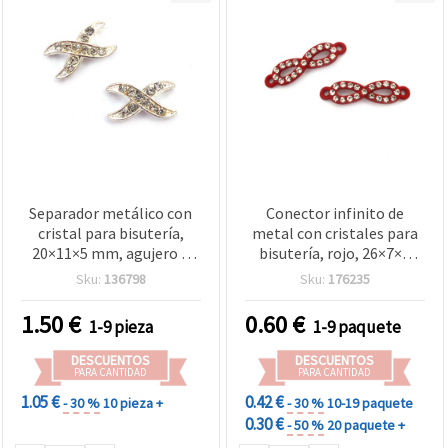
Separador metálico con
Conector infinito de
cristal para bisutería,
metal con cristales para
20×11×5 mm, agujero 1
bisutería, rojo, 26×7×2
mm, color plata, 2 piezas
mm, agujero 1,5 mm – 2
Sku:
136798
Sku:
176235
piezas
1.50
€
0.60
€
1-9 pieza
1-9 paquete
DESCUENTOS
DESCUENTOS
PARA CANTIDAD
PARA CANTIDAD
1.05 €
0.42 €
- 30 %
10 pieza +
- 30 %
10-19 paquete
0.30 €
- 50 %
20 paquete +