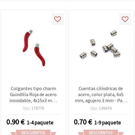
Colgantes tipo charm
Cuentas cilíndricas de
Guindilla Roja de acero
acero, color plata, 6x5
inoxidable, 4x15x3 mm,
mm, agujero 3 mm - Pack
agujero 1,5 mm – 2 piezas
de 10 uds
Sku:
176778
Sku:
136474
para bisutería DIY
divertida
0.90
€
0.70
€
1-4 paquete
1-9 paquete
DESCUENTOS
DESCUENTOS