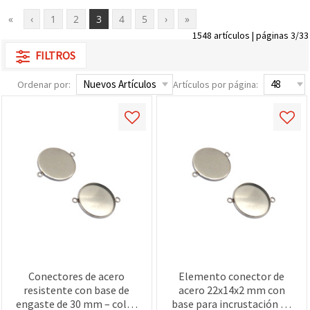
«
‹
1
2
3
4
5
›
»
1548 artículos | páginas 3/33
FILTROS
Ordenar por:
Artículos por página:
Conectores de acero
Elemento conector de
resistente con base de
acero 22x14x2 mm con
engaste de 30 mm – color
base para incrustación de