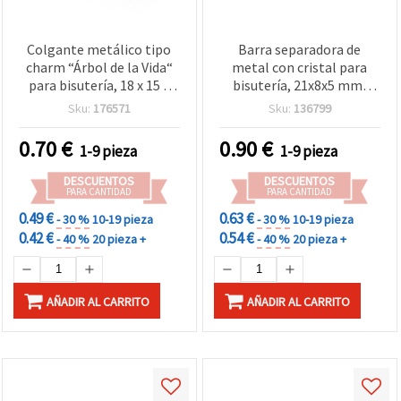
Colgante metálico tipo
Barra separadora de
charm “Árbol de la Vida“
metal con cristal para
para bisutería, 18 x 15 x
bisutería, 21x8x5 mm,
1,5 mm, agujero 2 mm,
orificio 1 mm, tono
Sku:
176571
Sku:
136799
color plateado – 2 uds
plateado – 2 piezas
0.70
€
0.90
€
1-9 pieza
1-9 pieza
DESCUENTOS
DESCUENTOS
PARA CANTIDAD
PARA CANTIDAD
0.49 €
0.63 €
- 30 %
10-19 pieza
- 30 %
10-19 pieza
0.42 €
0.54 €
- 40 %
20 pieza +
- 40 %
20 pieza +
AÑADIR AL CARRITO
AÑADIR AL CARRITO