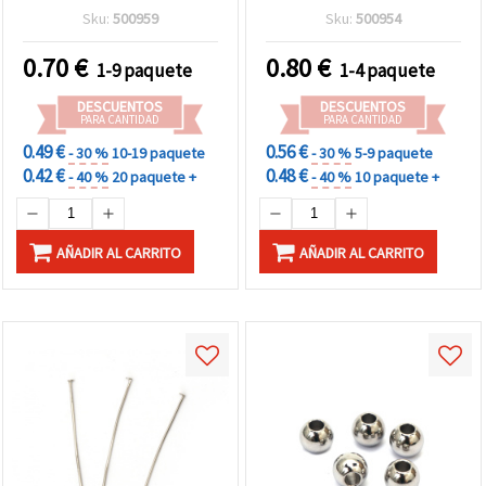
plata, 40 x 31,5 x 2 mm,
12 mm, agujero de 2 mm,
Sku:
500959
Sku:
500954
orificio 2 mm, pack de 2,
color plata - Pack de 5
ideales para bisutería y
piezas
0.70
€
0.80
€
1-9 paquete
1-4 paquete
manualidades DIY y
creaciones
DESCUENTOS
DESCUENTOS
personalizadas
PARA CANTIDAD
PARA CANTIDAD
0.49 €
0.56 €
- 30 %
10-19 paquete
- 30 %
5-9 paquete
0.42 €
0.48 €
- 40 %
20 paquete +
- 40 %
10 paquete +
AÑADIR AL CARRITO
AÑADIR AL CARRITO