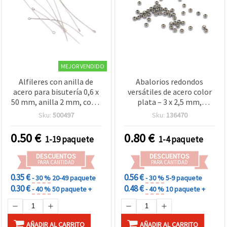
MEJOR VENDIDO
Alfileres con anilla de
Abalorios redondos
acero para bisutería 0,6 x
versátiles de acero color
50 mm, anilla 2 mm, color
plata – 3 x 2,5 mm,
plata - Pack de 50 uds
agujero 0,8 mm, pack de
Sku:
500497
Sku:
136470
50, ideales como
separadores para
0.50
€
0.80
€
1-19 paquete
1-4 paquete
pulseras, collares,
pendientes y bisutería
DESCUENTOS
DESCUENTOS
creativa DIY
PARA CANTIDAD
PARA CANTIDAD
0.35 €
0.56 €
- 30 %
20-49 paquete
- 30 %
5-9 paquete
0.30 €
0.48 €
- 40 %
50 paquete +
- 40 %
10 paquete +
AÑADIR AL CARRITO
AÑADIR AL CARRITO