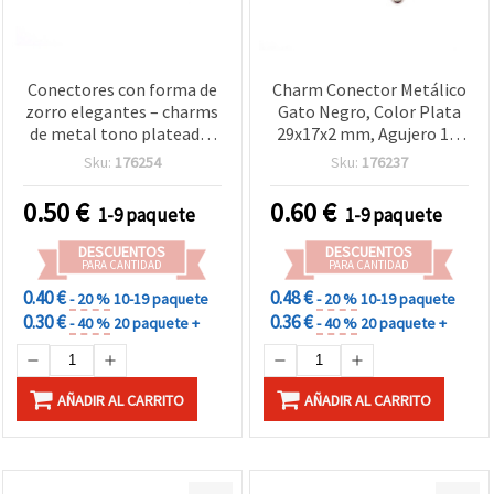
Conectores con forma de
Charm Conector Metálico
zorro elegantes – charms
Gato Negro, Color Plata
de metal tono plateado,
29x17x2 mm, Agujero 1,5
24x18x2 mm, agujero 2
mm - 2 Piezas
Sku:
176254
Sku:
176237
mm – 2 uds. para bisutería
y manualidades DIY
0.50
€
0.60
€
1-9 paquete
1-9 paquete
DESCUENTOS
DESCUENTOS
PARA CANTIDAD
PARA CANTIDAD
0.40 €
0.48 €
- 20 %
10-19 paquete
- 20 %
10-19 paquete
0.30 €
0.36 €
- 40 %
20 paquete +
- 40 %
20 paquete +
AÑADIR AL CARRITO
AÑADIR AL CARRITO