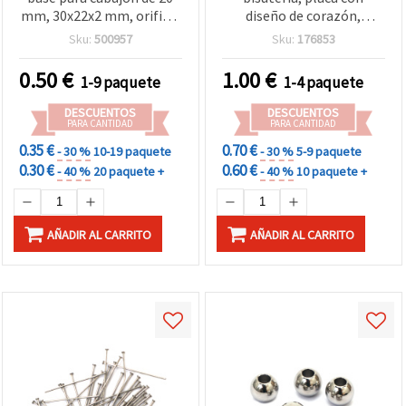
mm, 30x22x2 mm, orificio
diseño de corazón,
2 mm, color plata – set de
51x10x1 mm, agujero 3
Sku:
500957
Sku:
176853
2 uds
mm, color plata – 2
piezas
0.50
€
1.00
€
1-9 paquete
1-4 paquete
DESCUENTOS
DESCUENTOS
PARA CANTIDAD
PARA CANTIDAD
0.35 €
0.70 €
- 30 %
10-19 paquete
- 30 %
5-9 paquete
0.30 €
0.60 €
- 40 %
20 paquete +
- 40 %
10 paquete +
AÑADIR AL CARRITO
AÑADIR AL CARRITO