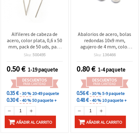
Alfileres de cabeza de
Abalorios de acero, bolas
acero, color plata, 0,6 x 50
redondas 10x9 mm,
mm, pack de 50 uds, para
agujero de 4 mm, color
bisutería y manualidades
plata, 5 unidades para
Sku:
500495
Sku:
136466
bisutería y manualidades
0.50
€
0.80
€
1-19 paquete
1-4 paquete
DESCUENTOS
DESCUENTOS
PARA CANTIDAD
PARA CANTIDAD
0.35 €
0.56 €
- 30 %
20-49 paquete
- 30 %
5-9 paquete
0.30 €
0.48 €
- 40 %
50 paquete +
- 40 %
10 paquete +
AÑADIR AL CARRITO
AÑADIR AL CARRITO