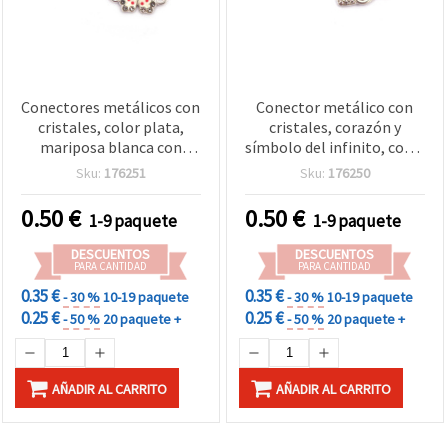
Conectores metálicos con
Conector metálico con
cristales, color plata,
cristales, corazón y
mariposa blanca con
símbolo del infinito, color
lunares, 18x12x3 mm,
plata, 26x12x3 mm,
Sku:
176251
Sku:
176250
orificio: 1,5 mm – 2 piezas
orificio: 1,5 mm – 2 uds
0.50
€
0.50
€
1-9 paquete
1-9 paquete
DESCUENTOS
DESCUENTOS
PARA CANTIDAD
PARA CANTIDAD
0.35 €
0.35 €
- 30 %
10-19 paquete
- 30 %
10-19 paquete
0.25 €
0.25 €
- 50 %
20 paquete +
- 50 %
20 paquete +
AÑADIR AL CARRITO
AÑADIR AL CARRITO