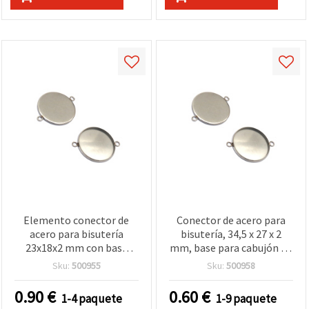
Elemento conector de
Conector de acero para
acero para bisutería
bisutería, 34,5 x 27 x 2
23x18x2 mm con base
mm, base para cabujón de
para cabujón de 16 mm,
25 mm, orificio de 2 mm,
Sku:
500955
Sku:
500958
orificio de 1 mm, color
color plata - Pack de 2 uds.
plateado - Paquete de 5
0.90
€
0.60
€
1-4 paquete
1-9 paquete
piezas