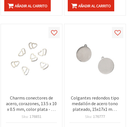
AÑADIR AL CARRITO
AÑADIR AL CARRITO
Charms conectores de
Colgantes redondos tipo
acero, corazones, 13.5 x 10
medallón de acero tono
x 0.5 mm, color plata - 20
plateado, 15x17x1 mm,
piezas
agujero 1 mm, pack de 2 –
Sku:
176851
Sku:
176777
para personalizar
bisutería y manualidades