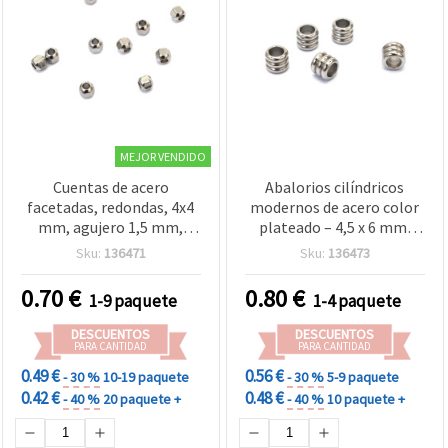
MEJOR VENDIDO
Cuentas de acero
Abalorios cilíndricos
facetadas, redondas, 4x4
modernos de acero color
mm, agujero 1,5 mm,
plateado – 4,5 x 6 mm,
color plata - 10 piezas
agujero 4 mm, pack de 10,
Sku:
136471
Sku:
136473
para pulseras DIY,
collares, cordones de
0.70
€
0.80
€
1-9 paquete
1-4 paquete
cuero y creaciones de
bisutería
DESCUENTOS
DESCUENTOS
PARA CANTIDAD
PARA CANTIDAD
0.49 €
0.56 €
- 30 %
10-19 paquete
- 30 %
5-9 paquete
0.42 €
0.48 €
- 40 %
20 paquete +
- 40 %
10 paquete +