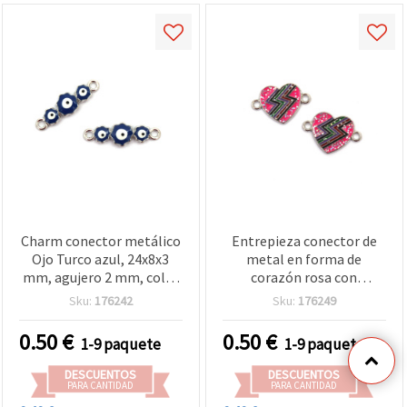
Charm conector metálico
Entrepieza conector de
Ojo Turco azul, 24x8x3
metal en forma de
mm, agujero 2 mm, color
corazón rosa con
plata – 2 uds.
purpurina, 21x14x2 mm,
Sku:
176242
Sku:
176249
agujero 2 mm, color plata
- 2 piezas
0.50
€
0.50
€
1-9 paquete
1-9 paquete
DESCUENTOS
DESCUENTOS
PARA CANTIDAD
PARA CANTIDAD