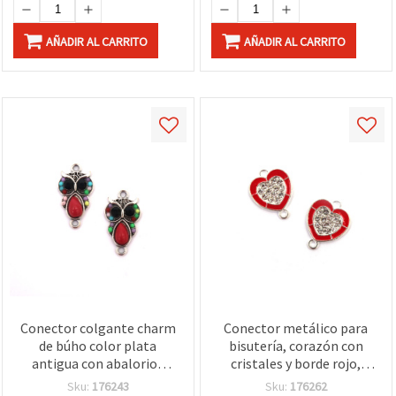
AÑADIR AL CARRITO
AÑADIR AL CARRITO
Conector colgante charm
Conector metálico para
de búho color plata
bisutería, corazón con
antigua con abalorios
cristales y borde rojo,
multicolor, metal,
color plata, 20x16x3 mm,
Sku:
176243
Sku:
176262