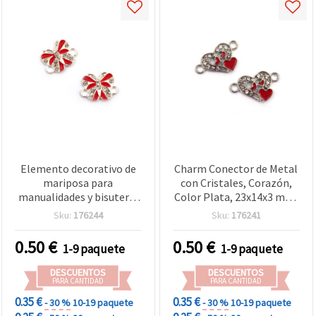
Elemento decorativo de
Charm Conector de Metal
mariposa para
con Cristales, Corazón,
manualidades y bisutería
Color Plata, 23x14x3 mm,
con acabado metálico
Agujero 2 mm - 2 uds, para
Sku:
176244
Sku:
176241
color plata y cristales
bisutería y manualidades
brillantes – 18 x 14 x 3
0.50
€
0.50
€
1-9 paquete
1-9 paquete
mm, agujero de 2 mm,
pack de 2
DESCUENTOS
DESCUENTOS
PARA CANTIDAD
PARA CANTIDAD
0.35 €
0.35 €
- 30 %
10-19 paquete
- 30 %
10-19 paquete