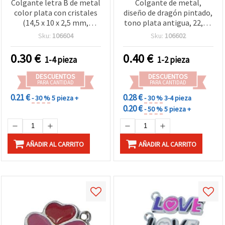
Colgante letra B de metal
Colgante de metal,
color plata con cristales
diseño de dragón pintado,
(14,5 x 10 x 2,5 mm,
tono plata antigua, 22,5 x
agujero 1,5 mm) – Ideal
15 x 2 mm, agujero: 2,5
Sku:
106604
Sku:
106602
para bisutería y
mm
manualidades
0.30
€
0.40
€
1-4 pieza
1-2 pieza
DESCUENTOS
DESCUENTOS
PARA CANTIDAD
PARA CANTIDAD
0.21 €
0.28 €
- 30 %
5 pieza +
- 30 %
3-4 pieza
0.20 €
- 50 %
5 pieza +
AÑADIR AL CARRITO
AÑADIR AL CARRITO