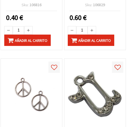
12x7x2 mm, agujero de 2
plata antigua - 10 piezas
Sku:
106816
Sku:
106829
mm - 10 piezas
0.40
€
0.60
€
AÑADIR AL CARRITO
AÑADIR AL CARRITO