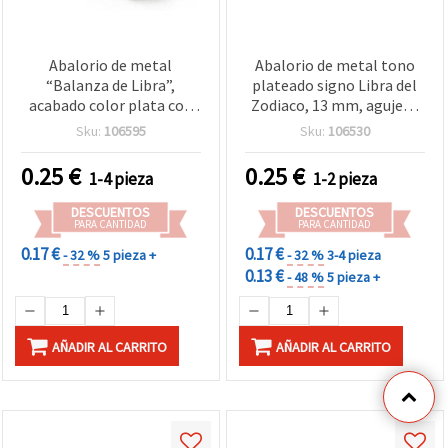
Abalorio de metal
Abalorio de metal tono
“Balanza de Libra”,
plateado signo Libra del
acabado color plata con
Zodiaco, 13 mm, agujero
cristales, 11 mm, agujero
grande 8 mm, para
Sku:
106595
Sku:
106530
de 8 mm – ideal para
bisutería y decoración
bisutería y manualidades
0.25
€
0.25
€
1-4 pieza
1-2 pieza
DESCUENTOS
DESCUENTOS
PARA CANTIDAD
PARA CANTIDAD
0.17 €
0.17 €
- 32 %
5 pieza +
- 32 %
3-4 pieza
0.13 €
- 48 %
5 pieza +
AÑADIR AL CARRITO
AÑADIR AL CARRITO