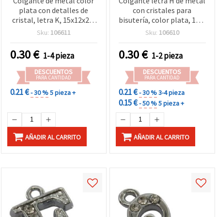
Colgante de metal color
Colgante letra H de metal
plata con detalles de
con cristales para
cristal, letra K, 15x12x2,5
bisutería, color plata, 14,5
mm, agujero 1,5 mm, para
x 12,5 x 2,5 mm, orificio
Sku:
106611
Sku:
106610
bisutería y manualidades
1,5 mm
0.30
€
0.30
€
1-4 pieza
1-2 pieza
DESCUENTOS
DESCUENTOS
PARA CANTIDAD
PARA CANTIDAD
0.21 €
0.21 €
- 30 %
5 pieza +
- 30 %
3-4 pieza
0.15 €
- 50 %
5 pieza +
AÑADIR AL CARRITO
AÑADIR AL CARRITO