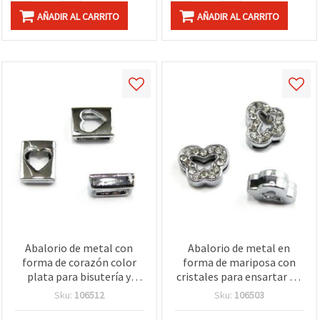
AÑADIR AL CARRITO
AÑADIR AL CARRITO
Abalorio de metal con
Abalorio de metal en
forma de corazón color
forma de mariposa con
plata para bisutería y
cristales para ensartar en
decoración, 10 mm,
bisutería, 10 mm, agujero
Sku:
106512
Sku:
106503
agujero 8 mm – Ideal para
8 mm
ensartar y proyectos DIY