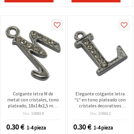
Colgante letra M de
Elegante colgante letra
metal con cristales, tono
“L“ en tono plateado con
plateado, 18x14x2,5 mm,
cristales decorativos
orificio 2 mm, para
brillantes, 15x10x2.5 mm,
Sku:
106614
Sku:
106612
bisutería y manualidades
agujero 1.5 mm – Ideal
para bisutería y joyería
0.30
€
0.30
€
1-4 pieza
1-4 pieza
personalizada