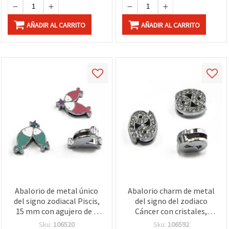
AÑADIR AL CARRITO
AÑADIR AL CARRITO
Abalorio de metal único
Abalorio charm de metal
del signo zodiacal Piscis,
del signo del zodiaco
15 mm con agujero de 8
Cáncer con cristales,
mm – perfecto para
color plata, 11 mm,
Sku:
106520
Sku:
106592