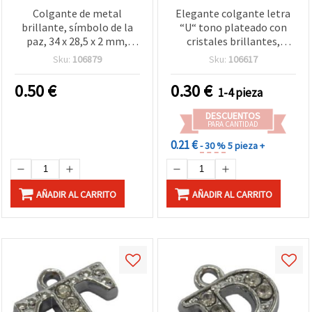
Colgante de metal
Elegante colgante letra
brillante, símbolo de la
“U“ tono plateado con
paz, 34 x 28,5 x 2 mm,
cristales brillantes,
agujero de 4 mm, color
18x15x2,5 mm, orificio 1,5
Sku:
106879
Sku:
106617
plata - 2 piezas
mm – Perfecto para
bisutería con iniciales y
0.50
€
0.30
€
1-4 pieza
manualidades DIY
DESCUENTOS
PARA CANTIDAD
0.21 €
- 30 %
5 pieza +
AÑADIR AL CARRITO
AÑADIR AL CARRITO