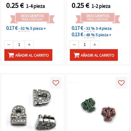
manualidades
0.25
€
0.25
€
1-4 pieza
1-2 pieza
personalizadas
DESCUENTOS
DESCUENTOS
PARA CANTIDAD
PARA CANTIDAD
0.17 €
0.17 €
- 32 %
5 pieza +
- 32 %
3-4 pieza
0.13 €
- 48 %
5 pieza +
AÑADIR AL CARRITO
AÑADIR AL CARRITO