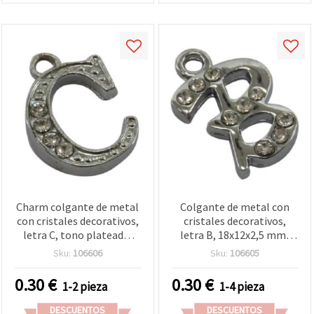
Charm colgante de metal
Colgante de metal con
con cristales decorativos,
cristales decorativos,
letra C, tono plateado,
letra B, 18x12x2,5 mm,
14,5 x 10 x 2,5 mm,
orificio 2 mm, tono
Sku:
106606
Sku:
106605
agujero 1,5 mm, para
plateado
bisutería y manualidades
0.30
€
0.30
€
1-2 pieza
1-4 pieza
DESCUENTOS
DESCUENTOS