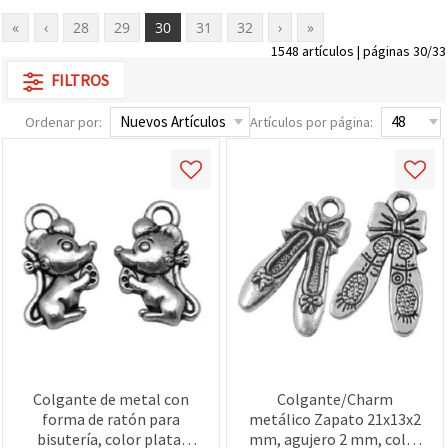
«
‹
28
29
30
31
32
›
»
1548 artículos | páginas 30/33
FILTROS
Ordenar por:
Artículos por página:
Colgante de metal con
Colgante/Charm
forma de ratón para
metálico Zapato 21x13x2
bisutería, color plata,
mm, agujero 2 mm, color