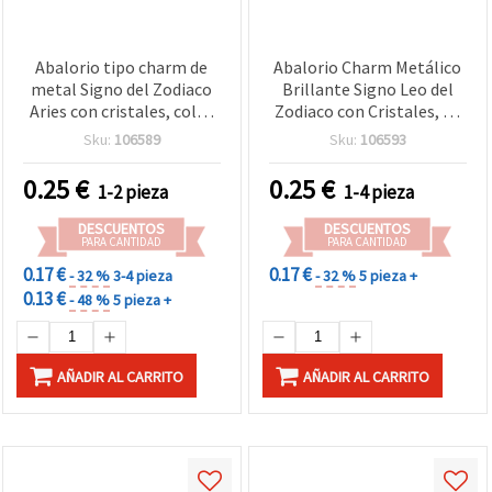
Abalorio tipo charm de
Abalorio Charm Metálico
metal Signo del Zodiaco
Brillante Signo Leo del
Aries con cristales, color
Zodiaco con Cristales, 11
plata, 11 mm, agujero de
mm, Agujero de 8 mm –
Sku:
106589
Sku:
106593
8 mm, para bisutería y
Ideal para Bisutería
manualidades
Astrológica
0.25
€
0.25
€
1-2 pieza
1-4 pieza
DESCUENTOS
DESCUENTOS
PARA CANTIDAD
PARA CANTIDAD
0.17 €
0.17 €
- 32 %
3-4 pieza
- 32 %
5 pieza +
0.13 €
- 48 %
5 pieza +
AÑADIR AL CARRITO
AÑADIR AL CARRITO