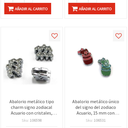
AÑADIR AL CARRITO
AÑADIR AL CARRITO
Abalorio metálico tipo
Abalorio metálico único
charm signo zodiacal
del signo del zodiaco
Acuario con cristales,
Acuario, 15 mm con
color plata, 11 mm,
orificio de 8 mm – ideal
Sku:
106598
Sku:
106531
agujero 8 mm
para joyería, bisutería y