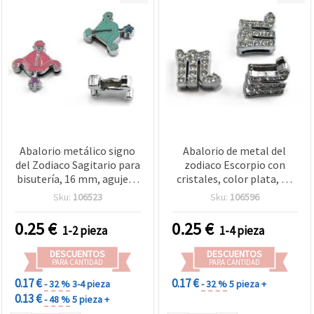
Abalorio metálico signo
Abalorio de metal del
del Zodiaco Sagitario para
zodiaco Escorpio con
bisutería, 16 mm, agujero
cristales, color plata, 11
8 mm
mm, agujero grande de 8
Sku:
106523
Sku:
106596
mm, accesorio para
bisutería y manualidades
0.25
€
0.25
€
1-2 pieza
1-4 pieza
DESCUENTOS
DESCUENTOS
PARA CANTIDAD
PARA CANTIDAD
0.17 €
0.17 €
- 32 %
3-4 pieza
- 32 %
5 pieza +
0.13 €
- 48 %
5 pieza +