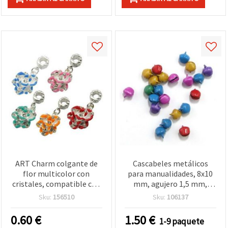
ART Charm colgante de
Cascabeles metálicos
flor multicolor con
para manualidades, 8x10
cristales, compatible con
mm, agujero 1,5 mm,
pulseras estilo Pandora,
colores surtidos - 50
Sku:
156510
Sku:
106137
14x29x7 mm, agujero 4
piezas
mm, para bisutería y
0.60
€
1.50
€
1-9 paquete
manualidades