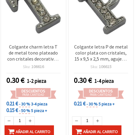
Colgante charm letra T
Colgante letra P de metal
de metal tono plateado
color plata con cristales,
con cristales decorativos,
15 x 9,5 x 2,5 mm, agujero:
14,5 x 11 x 2,5 mm,
1,5 mm
Sku:
106616
Sku:
106615
agujero 1,5 mm
0.30
€
0.30
€
1-2 pieza
1-4 pieza
DESCUENTOS
DESCUENTOS
PARA CANTIDAD
PARA CANTIDAD
0.21 €
0.21 €
- 30 %
3-4 pieza
- 30 %
5 pieza +
0.15 €
- 50 %
5 pieza +
AÑADIR AL CARRITO
AÑADIR AL CARRITO