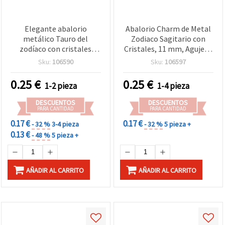
Elegante abalorio
Abalorio Charm de Metal
metálico Tauro del
Zodiaco Sagitario con
zodíaco con cristales
Cristales, 11 mm, Agujero
brillantes, 11 mm,
8 mm, Color Plata
Sku:
106590
Sku:
106597
agujero 8 mm – Ideal para
bisutería, joyería del
0.25
€
0.25
€
1-2 pieza
1-4 pieza
horóscopo y
manualidades
DESCUENTOS
DESCUENTOS
PARA CANTIDAD
PARA CANTIDAD
0.17 €
0.17 €
- 32 %
3-4 pieza
- 32 %
5 pieza +
0.13 €
- 48 %
5 pieza +
AÑADIR AL CARRITO
AÑADIR AL CARRITO