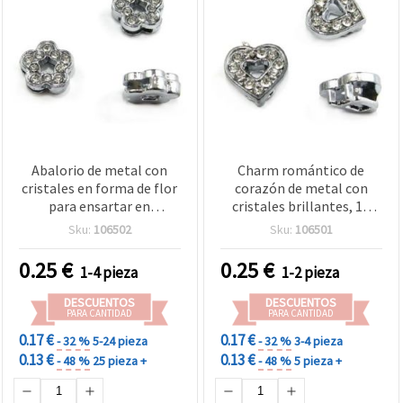
Abalorio de metal con
Charm romántico de
cristales en forma de flor
corazón de metal con
para ensartar en
cristales brillantes, 10
bisutería, 10 mm, agujero:
mm, agujero de 8 mm –
Sku:
106502
Sku:
106501
8 mm
perfecto para bisutería
DIY
0.25
€
0.25
€
1-4 pieza
1-2 pieza
DESCUENTOS
DESCUENTOS
PARA CANTIDAD
PARA CANTIDAD
0.17 €
0.17 €
- 32 %
5-24 pieza
- 32 %
3-4 pieza
0.13 €
0.13 €
- 48 %
25 pieza +
- 48 %
5 pieza +