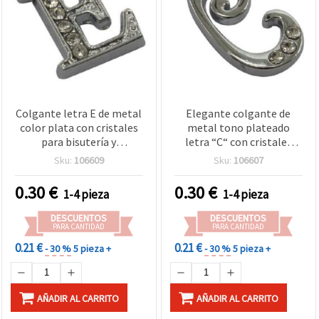
Colgante letra E de metal
Elegante colgante de
color plata con cristales
metal tono plateado
para bisutería y
letra “C“ con cristales
manualidades, 15 x 10,5 x
brillantes, 21x11x2,5 mm,
Sku:
106609
Sku:
106607
2,5 mm, agujero 1,5 mm
agujero 2 mm – Perfecto
para bisutería y
0.30
€
0.30
€
1-4 pieza
1-4 pieza
manualidades DIY
DESCUENTOS
DESCUENTOS
PARA CANTIDAD
PARA CANTIDAD
0.21 €
0.21 €
- 30 %
5 pieza +
- 30 %
5 pieza +
AÑADIR AL CARRITO
AÑADIR AL CARRITO