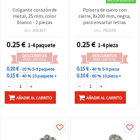
MEJOR VENDIDO
Colgante corazón de
Pulsera de cuero con
metal, 25 mm, color
cierre, 8x200 mm, negra,
blanco - 2 piezas
para ensartar letras
Sku:
501417
Sku:
701676
0.25
€
0.25
€
1-4 paquete
1-4 pieza
DESCUENTOS
DESCUENTOS
PARA CANTIDAD
PARA CANTIDAD
0.20 €
0.15 €
- 20 %
5-9 paquete
- 40 %
5-9 pieza
0.15 €
0.10 €
- 40 %
10 paquete +
- 60 %
10 pieza +
AÑADIR AL CARRITO
AÑADIR AL CARRITO