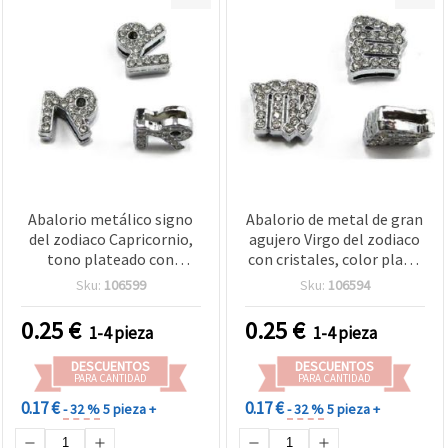
Abalorio metálico signo
Abalorio de metal de gran
del zodiaco Capricornio,
agujero Virgo del zodiaco
tono plateado con
con cristales, color plata,
cristales, 11 mm, agujero
11 mm, agujero de 8 mm
Sku:
106599
Sku:
106594
8 mm - accesorio para
para bisutería y
bisutería y manualidades
manualidades
0.25
€
0.25
€
1-4 pieza
1-4 pieza
DESCUENTOS
DESCUENTOS
PARA CANTIDAD
PARA CANTIDAD
0.17 €
0.17 €
- 32 %
5 pieza +
- 32 %
5 pieza +