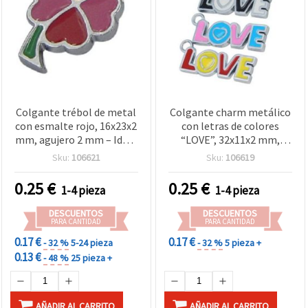
Colgante trébol de metal
Colgante charm metálico
con esmalte rojo, 16x23x2
con letras de colores
mm, agujero 2 mm – Ideal
“LOVE”, 32x11x2 mm,
para bisutería y
agujero 3 mm, para
Sku:
106621
Sku:
106619
manualidades
bisutería y manualidades
0.25
€
0.25
€
1-4 pieza
1-4 pieza
DESCUENTOS
DESCUENTOS
PARA CANTIDAD
PARA CANTIDAD
0.17 €
0.17 €
- 32 %
5-24 pieza
- 32 %
5 pieza +
0.13 €
- 48 %
25 pieza +
AÑADIR AL CARRITO
AÑADIR AL CARRITO