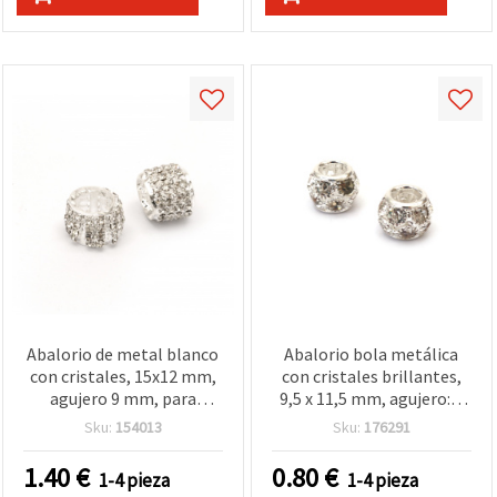
Abalorio de metal blanco
Abalorio bola metálica
con cristales, 15x12 mm,
con cristales brillantes,
agujero 9 mm, para
9,5 x 11,5 mm, agujero: 5
bisutería y manualidades
mm, color plateado, para
Sku:
154013
Sku:
176291
bisutería y manualidades
1.40
€
0.80
€
1-4 pieza
1-4 pieza