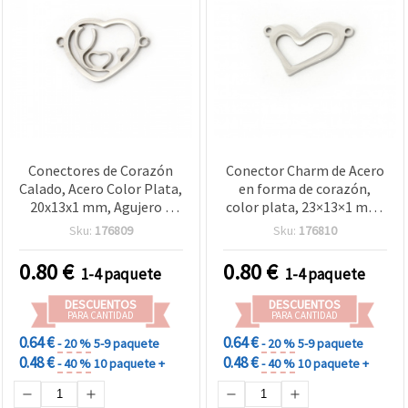
Conectores de Corazón
Conector Charm de Acero
Calado, Acero Color Plata,
en forma de corazón,
20x13x1 mm, Agujero 1
color plata, 23×13×1 mm,
mm – Fornituras para
agujero 1 mm – 2 piezas
Sku:
176809
Sku:
176810
Bisutería y Manualidades,
Pack de 2
0.80
€
0.80
€
1-4 paquete
1-4 paquete
DESCUENTOS
DESCUENTOS
PARA CANTIDAD
PARA CANTIDAD
0.64 €
0.64 €
- 20 %
5-9 paquete
- 20 %
5-9 paquete
0.48 €
0.48 €
- 40 %
10 paquete +
- 40 %
10 paquete +