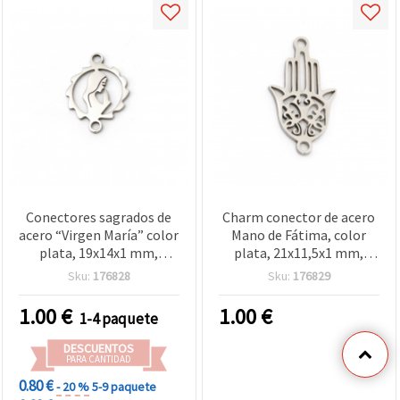
Conectores sagrados de
Charm conector de acero
acero “Virgen María” color
Mano de Fátima, color
plata, 19x14x1 mm,
plata, 21x11,5x1 mm,
agujero 1 mm, pack de 2,
agujero 1 mm, 2 uds
Sku:
176828
Sku:
176829
ideales para pulseras,
collares y bisutería
1.00
€
1.00
€
1-4 paquete
espiritual DIY y
manualidades
DESCUENTOS
PARA CANTIDAD
0.80 €
- 20 %
5-9 paquete