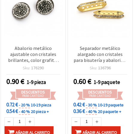
Abalorio metálico
Separador metálico
ajustable con cristales
alargado con cristales
brillantes, color grafito,
para bisutería y abalorios,
18x10 mm, agujero
color oro, 27x8x4 mm, 5
Sku:
176290
Sku:
136796
grande 5 mm, ideal para
agujeros (1,5 mm) – 2
pulseras, collares y
piezas
0.90
€
0.60
€
1-9 pieza
1-9 paquete
bisutería DIY
DESCUENTOS
DESCUENTOS
PARA CANTIDAD
PARA CANTIDAD
0.72 €
0.42 €
- 20 %
10-19 pieza
- 30 %
10-19 paquete
0.54 €
0.36 €
- 40 %
20 pieza +
- 40 %
20 paquete +
AÑADIR AL CARRITO
AÑADIR AL CARRITO