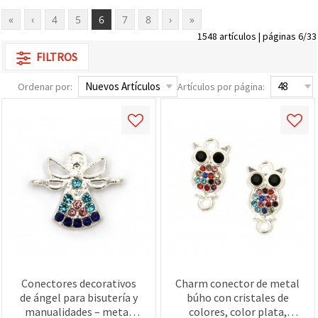
«
‹
4
5
6
7
8
›
»
1548 artículos | páginas 6/33
FILTROS
Ordenar por:
Artículos por página:
Conectores decorativos
Charm conector de metal
de ángel para bisutería y
búho con cristales de
manualidades – metal
colores, color plata,