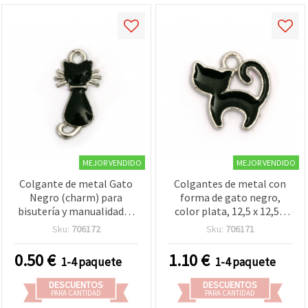
MEJOR VENDIDO
MEJOR VENDIDO
Colgante de metal Gato
Colgantes de metal con
Negro (charm) para
forma de gato negro,
bisutería y manualidades
color plata, 12,5 x 12,5 x
DIY, color plata, 22x11x2
1,5 mm, agujero 1,5 mm,
Sku:
706172
Sku:
706171
mm, agujero: 2 mm, 2 uds
para bisutería y
decoración, pack de 5
0.50
€
1.10
€
1-4 paquete
1-4 paquete
DESCUENTOS
DESCUENTOS
PARA CANTIDAD
PARA CANTIDAD