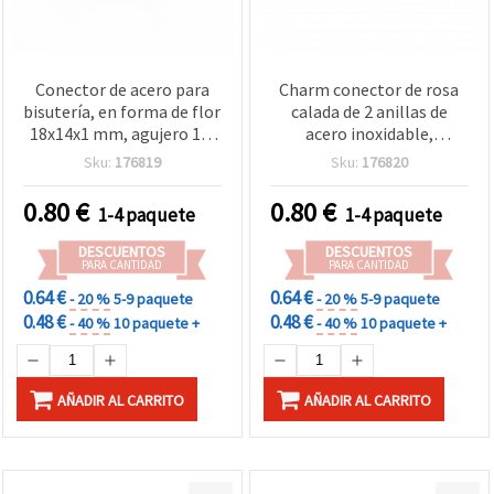
Conector de acero para
Charm conector de rosa
bisutería, en forma de flor
calada de 2 anillas de
18x14x1 mm, agujero 1,5
acero inoxidable,
mm, color plata - 2 piezas
20,5x16x1 mm, Ø 1,5 mm,
Sku:
176819
Sku:
176820
color plata, 2 uds
0.80
€
0.80
€
1-4 paquete
1-4 paquete
DESCUENTOS
DESCUENTOS
PARA CANTIDAD
PARA CANTIDAD
0.64 €
0.64 €
- 20 %
5-9 paquete
- 20 %
5-9 paquete
0.48 €
0.48 €
- 40 %
10 paquete +
- 40 %
10 paquete +
AÑADIR AL CARRITO
AÑADIR AL CARRITO