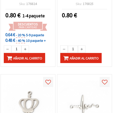
manualidades, 18x14x1
x 15 x 1 mm, agujero 1,5
Sku:
176824
Sku:
176825
mm, agujero 1 mm – 2
mm, pack de 2, ideales
unidades
para pulseras DIY, collares
0.80
€
0.80
€
1-4 paquete
y bisutería simbólica
DESCUENTOS
PARA CANTIDAD
0.64 €
- 20 %
5-9 paquete
0.48 €
- 40 %
10 paquete +
AÑADIR AL CARRITO
AÑADIR AL CARRITO