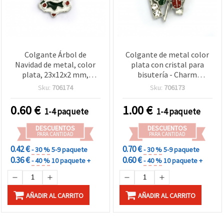
Colgante Árbol de
Colgante de metal color
Navidad de metal, color
plata con cristal para
plata, 23x12x2 mm,
bisutería - Charm
agujero 2,5 mm - 2 uds.,
herradura con campanilla
Sku:
706174
Sku:
706173
para bisutería y
de invierno y trébol,
manualidades
27x18x6 mm, agujero: 2
0.60
€
1.00
€
1-4 paquete
1-4 paquete
mm - 2 piezas
DESCUENTOS
DESCUENTOS
PARA CANTIDAD
PARA CANTIDAD
0.42 €
0.70 €
- 30 %
5-9 paquete
- 30 %
5-9 paquete
0.36 €
0.60 €
- 40 %
10 paquete +
- 40 %
10 paquete +
AÑADIR AL CARRITO
AÑADIR AL CARRITO