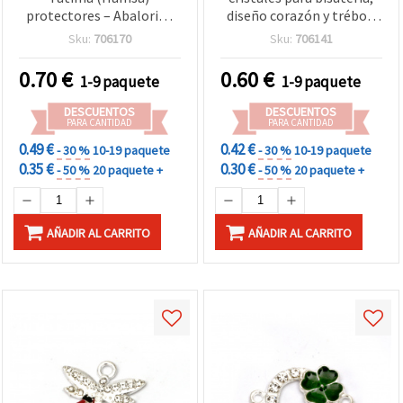
protectores – Abalorios
diseño corazón y trébol,
de metal tono plata con
color plata, 25x16x2,5
Sku:
706170
Sku:
706141
strass y ojo turco, 24x14x3
mm, agujero 1,5 mm – 2
mm, agujero 1,5 mm – 2
piezas
0.70
€
0.60
€
1-9 paquete
1-9 paquete
uds para bisutería y
manualidades DIY
DESCUENTOS
DESCUENTOS
PARA CANTIDAD
PARA CANTIDAD
0.49 €
0.42 €
- 30 %
10-19 paquete
- 30 %
10-19 paquete
0.35 €
0.30 €
- 50 %
20 paquete +
- 50 %
20 paquete +
AÑADIR AL CARRITO
AÑADIR AL CARRITO