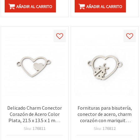
AÑADIR AL CARRITO
AÑADIR AL CARRITO
Delicado Charm Conector
Fornituras para bisutería,
Corazón de Acero Color
conector de acero, charm
Plata, 21.5 x 13.5 x 1 mm,
corazón con mariquita,
Agujero 1 mm, Fornituras
20,5 x 13,5 x 1 mm,
Sku:
176811
Sku:
176812
de Bisutería, Pack de 2
agujero 1,5 mm, color
plata - 2 unidades