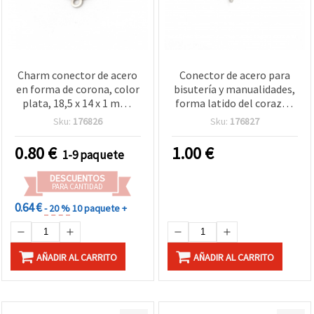
Charm conector de acero
Conector de acero para
en forma de corona, color
bisutería y manualidades,
plata, 18,5 x 14 x 1 mm,
forma latido del corazón
agujero 1,5 mm – 2 uds
(ECG), 27x17x1 mm,
Sku:
176826
Sku:
176827
agujero 1,5 mm, color
plata - 2 piezas
0.80
€
1.00
€
1-9 paquete
DESCUENTOS
PARA CANTIDAD
0.64 €
- 20 %
10 paquete +
AÑADIR AL CARRITO
AÑADIR AL CARRITO