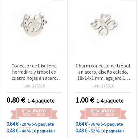
Conector de bisutería
Charm conector de trébol
herradura y trébol de
en acero, diseño calado,
cuatro hojas en acero
18x14x1 mm, agujero 1,5
color plata, amuleto de la
mm, color plata - 2 piezas
Sku:
176815
Sku:
176816
suerte, 19 x 15,5 x 1 mm,
orificio de 1 mm, para
0.80
€
1.00
€
1-4 paquete
1-4 paquete
pulseras, collares y
manualidades DIY, 2
DESCUENTOS
DESCUENTOS
piezas
PARA CANTIDAD
PARA CANTIDAD
0.64 €
0.64 €
- 20 %
5-9 paquete
- 36 %
5-9 paquete
0.48 €
0.48 €
- 40 %
10 paquete +
- 52 %
10 paquete +