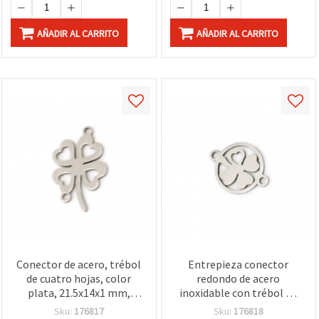
AÑADIR AL CARRITO
AÑADIR AL CARRITO
Conector de acero, trébol
Entrepieza conector
de cuatro hojas, color
redondo de acero
plata, 21.5x14x1 mm,
inoxidable con trébol de
orificio 1 mm, para
cuatro hojas y corazón,
Sku:
176817
Sku:
176818