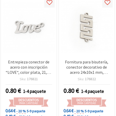
Entrepieza conector de
Fornitura para bisutería,
acero con inscripción
conector decorativo de
“LOVE“, color plata, 21,5 x
acero 24x10x1 mm,
9,5 x 1 mm, orificio 1,5
agujero 1 mm, color plata
Sku:
176821
Sku:
176822
mm - 2 piezas
- 2 piezas
0.80
€
0.80
€
1-4 paquete
1-4 paquete
DESCUENTOS
DESCUENTOS
PARA CANTIDAD
PARA CANTIDAD
0.64 €
0.64 €
- 20 %
5-9 paquete
- 20 %
5-9 paquete