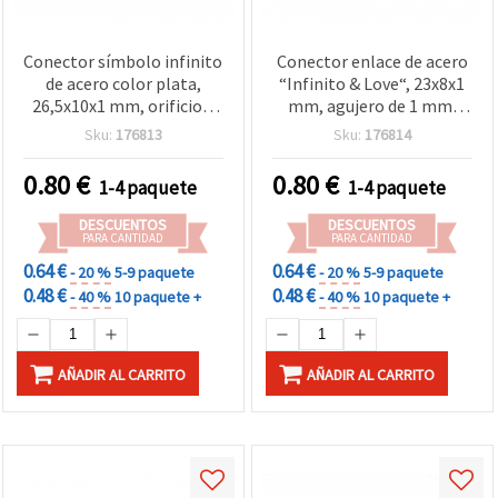
Conector símbolo infinito
Conector enlace de acero
de acero color plata,
“Infinito & Love“, 23x8x1
26,5x10x1 mm, orificio 2
mm, agujero de 1 mm,
mm - 2 piezas para
color plata - set de 2
Sku:
176813
Sku:
176814
bisutería y manualidades
piezas para bisutería y
abalorios
0.80
€
0.80
€
1-4 paquete
1-4 paquete
DESCUENTOS
DESCUENTOS
PARA CANTIDAD
PARA CANTIDAD
0.64 €
0.64 €
- 20 %
5-9 paquete
- 20 %
5-9 paquete
0.48 €
0.48 €
- 40 %
10 paquete +
- 40 %
10 paquete +
AÑADIR AL CARRITO
AÑADIR AL CARRITO