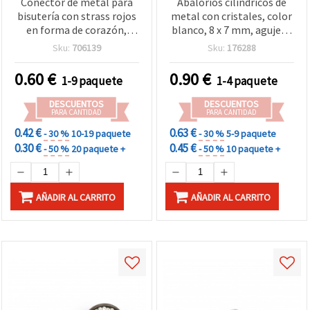
Conector de metal para
Abalorios cilíndricos de
bisutería con strass rojos
metal con cristales, color
en forma de corazón,
blanco, 8 x 7 mm, agujero
17x16x2 mm, orificio 2
5 mm, accesorios para
Sku:
706139
Sku:
176288
mm, color plata - 2 piezas
bisutería y manualidades
DIY, 5 uds
0.60
€
0.90
€
1-9 paquete
1-4 paquete
DESCUENTOS
DESCUENTOS
PARA CANTIDAD
PARA CANTIDAD
0.42 €
0.63 €
- 30 %
10-19 paquete
- 30 %
5-9 paquete
0.30 €
0.45 €
- 50 %
20 paquete +
- 50 %
10 paquete +
AÑADIR AL CARRITO
AÑADIR AL CARRITO