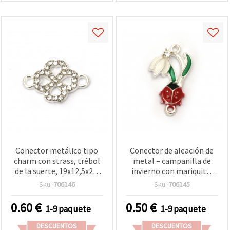
Conector metálico tipo
Conector de aleación de
charm con strass, trébol
metal – campanilla de
de la suerte, 19x12,5x2,5
invierno con mariquita,
mm, agujero: 2 mm, color
color plata, 24x13 mm,
Sku:
706146
Sku:
706145
plata - 2 piezas
dos anillas, pack de 2,
para bisutería y
0.60
€
0.50
€
1-9 paquete
1-9 paquete
manualidades
DESCUENTOS
DESCUENTOS