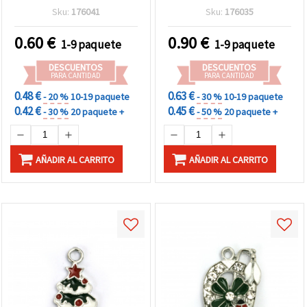
tono plateado con
21x11x3 mm, agujero 2
Sku:
176041
Sku:
176035
cristales multicolor
mm - 2 piezas, para
brillantes, 18x14x4 mm,
bisutería y manualidades
0.60
€
0.90
€
1-9 paquete
1-9 paquete
orificio 2 mm – 2 uds
DESCUENTOS
DESCUENTOS
PARA CANTIDAD
PARA CANTIDAD
0.48 €
0.63 €
- 20 %
10-19 paquete
- 30 %
10-19 paquete
0.42 €
0.45 €
- 30 %
20 paquete +
- 50 %
20 paquete +
AÑADIR AL CARRITO
AÑADIR AL CARRITO