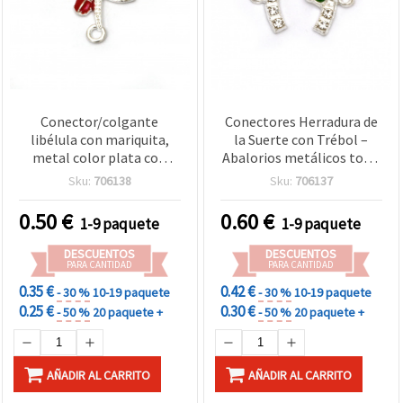
Conector/colgante
Conectores Herradura de
libélula con mariquita,
la Suerte con Trébol –
metal color plata con
Abalorios metálicos tono
cristales strass, 19x18x2,5
plateado con cristales,
Sku:
706138
Sku:
706137
mm, agujero 2 mm, 2 uds
21x15x2 mm, agujero 2
mm – 2 piezas para
0.50
€
0.60
€
1-9 paquete
1-9 paquete
bisutería y manualidades
DIY
DESCUENTOS
DESCUENTOS
PARA CANTIDAD
PARA CANTIDAD
0.35 €
0.42 €
- 30 %
10-19 paquete
- 30 %
10-19 paquete
0.25 €
0.30 €
- 50 %
20 paquete +
- 50 %
20 paquete +
AÑADIR AL CARRITO
AÑADIR AL CARRITO