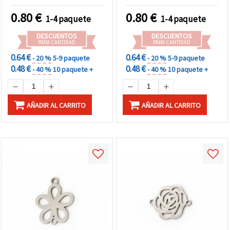
bisutería - 2 piezas
color plateado, 19x14x1
mm, agujero 1,5 mm – 2
0.80
€
0.80
€
1-4 paquete
1-4 paquete
uds, para bisutería y
manualidades
DESCUENTOS
DESCUENTOS
PARA CANTIDAD
PARA CANTIDAD
0.64 €
0.64 €
- 20 %
5-9 paquete
- 20 %
5-9 paquete
0.48 €
0.48 €
- 40 %
10 paquete +
- 40 %
10 paquete +
AÑADIR AL CARRITO
AÑADIR AL CARRITO