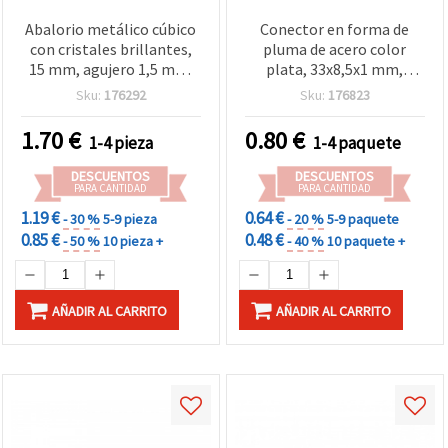
Abalorio metálico cúbico
Conector en forma de
con cristales brillantes,
pluma de acero color
15 mm, agujero 1,5 mm,
plata, 33x8,5x1 mm,
color plata
agujero 1,5 mm, 2 piezas –
Sku:
176292
Sku:
176823
Fornitura de bisutería
1.70
€
0.80
€
1-4 pieza
1-4 paquete
DESCUENTOS
DESCUENTOS
PARA CANTIDAD
PARA CANTIDAD
1.19 €
0.64 €
- 30 %
5-9 pieza
- 20 %
5-9 paquete
0.85 €
0.48 €
- 50 %
10 pieza +
- 40 %
10 paquete +
AÑADIR AL CARRITO
AÑADIR AL CARRITO