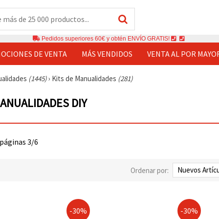
Pedidos superiores 60€ y obtén ENVÍO GRATIS!
OCIONES DE VENTA
MÁS VENDIDOS
VENTA AL POR MAYO
ualidades
(1445)
›
Kits de Manualidades
(281)
MANUALIDADES DIY
 páginas 3/6
Ordenar por:
-30%
-30%