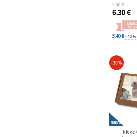
para regal
9.00 €
decoració
6.30
€
DESC
PARA 
5.40 €
- 40 %
-30%
NUEVO
Kit de