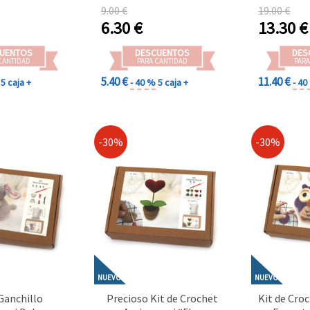
os navideños y
Regalos Hechos a Mano y
Creativ
9.00 €
19.00 €
n de Navidad
Decoración del Hogar
Regalos H
6.30
€
13.30
€
Original
Decoraci
UENTOS
DESCUENTOS
DES
CANTIDAD
PARA CANTIDAD
PARA
5.40 €
11.40 €
5 caja +
- 40 %
5 caja +
- 4
-30%
-30%
NUEVO
NUEVO
 Ganchillo
Precioso Kit de Crochet
Kit de Cro