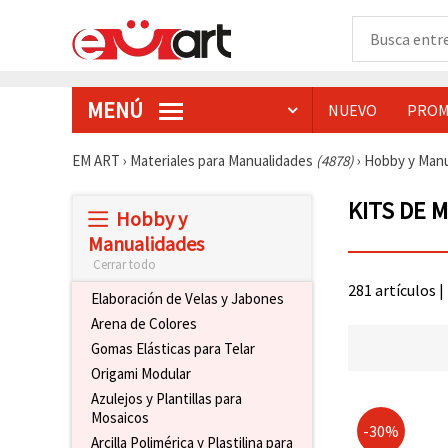
MENÚ
NUEVO
PROM
EM ART
›
Materiales para Manualidades
(4878)
›
Hobby y Man
KITS DE 
Hobby y
Manualidades
Cerrar todo
281 artículos |
Elaboración de Velas y Jabones
Arena de Colores
Gomas Elásticas para Telar
Origami Modular
Azulejos y Plantillas para
Mosaicos
-30%
Arcilla Polimérica y Plastilina para