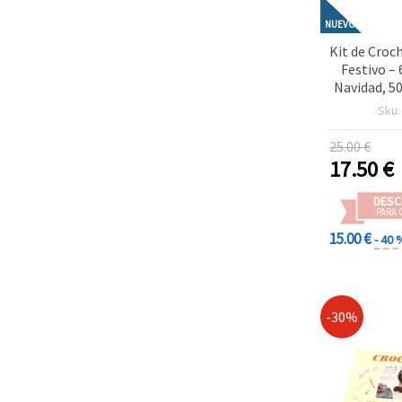
NUEVO
Kit de Cro
Festivo –
Navidad, 5
Set Alegr
Sku
Ideal p
Navideños
25.00 €
Hecha
17.50
€
DESC
PARA 
15.00 €
- 40 
-30%