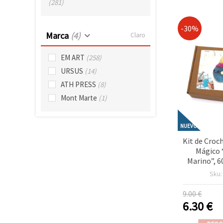
(281)
-30%
Marca
(4)
Claro
EM ART
(258)
URSUS
(14)
ATH PRESS
(8)
Mont Marte
(1)
NUEVO
Kit de Cro
Mágico 
Marino”, 
GZ2091 –
Sku
Ganchil
Creativo
9.00 €
Regalos He
6.30
€
Decoraci
Inspirada