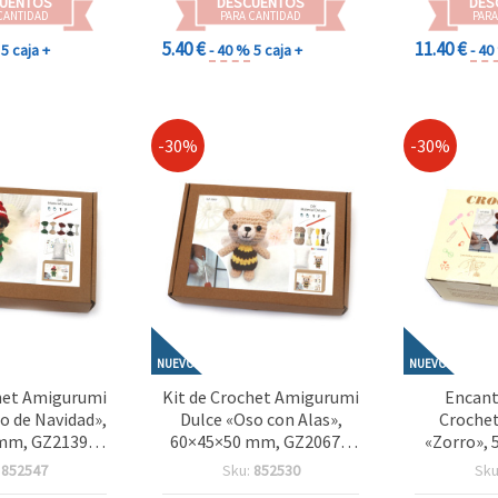
UENTOS
DESCUENTOS
DES
CANTIDAD
PARA CANTIDAD
PARA
5.40 €
11.40 €
5 caja +
- 40 %
5 caja +
- 4
-30%
-30%
NUEVO
NUEVO
chet Amigurumi
Kit de Crochet Amigurumi
Encant
fo de Navidad»,
Dulce «Oso con Alas»,
Croche
mm, GZ2139 –
60×45×50 mm, GZ2067 –
«Zorro»,
de ganchillo
Proyecto Creativo de
GZ6065 –
:
852547
Sku:
852530
Sku
reativo, ideal
Ganchillo, Ideal para
Ganchill