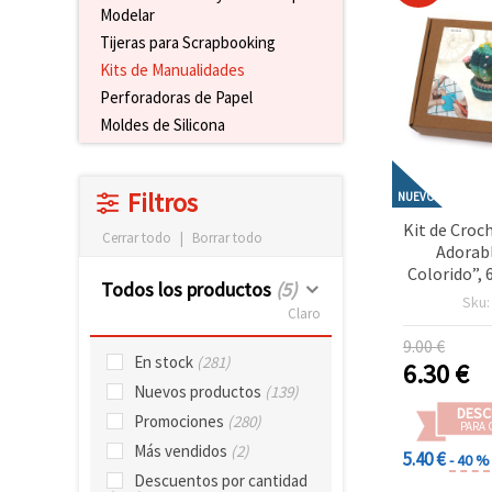
Modelar
Tijeras para Scrapbooking
Kits de Manualidades
Perforadoras de Papel
Moldes de Silicona
Filtros
NUEVO
Kit de Cro
Cerrar todo
|
Borrar todo
Adorab
Colorido”,
Todos los productos
(5)
GZ2112 –
Sku
Claro
Manualidade
Ganchill
9.00 €
Hecho
En stock
(281)
6.30
€
Nuevos productos
(139)
DESC
Promociones
(280)
PARA 
Más vendidos
(2)
5.40 €
- 40 %
Descuentos por cantidad