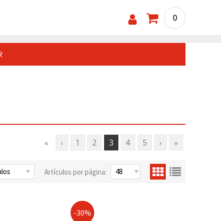
0
R
«
‹
1
2
3
4
5
›
»
Artículos por página:
-30%