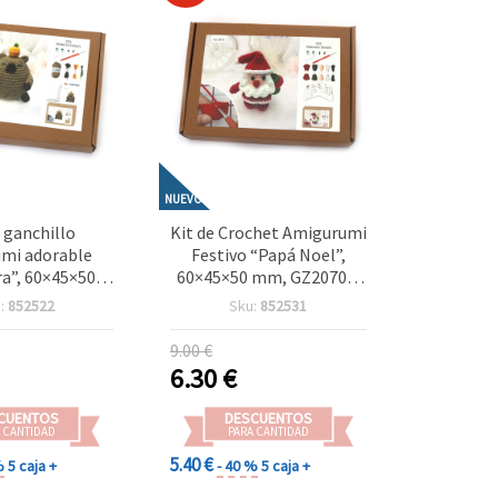
NUEVO
e ganchillo
Kit de Crochet Amigurumi
mi adorable
Festivo “Papá Noel”,
a”, 60×45×50
60×45×50 mm, GZ2070 –
50 – Proyecto
Proyecto de Ganchillo
:
852522
Sku:
852531
et relajante y
Alegre y Creativo, Ideal
o, ideal para
para Regalar en Navidad y
9.00 €
echos a mano y
Decoración Navideña
6.30
€
e los animales
CUENTOS
DESCUENTOS
 CANTIDAD
PARA CANTIDAD
5.40 €
%
5 caja +
- 40 %
5 caja +