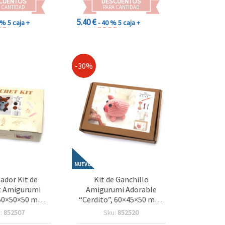
CUENTOS
DESCUENTOS
 CANTIDAD
PARA CANTIDAD
5.40 €
0 %
5 caja +
- 40 %
5 caja +
-30%
NUEVO
ador Kit de
Kit de Ganchillo
t Amigurumi
Amigurumi Adorable
 50×50×50 mm,
“Cerdito”, 60×45×50 mm,
 Proyecto de
GZ2040 – Proyecto de
:
852507
Sku:
852520
o Divertido y
Crochet Divertido y