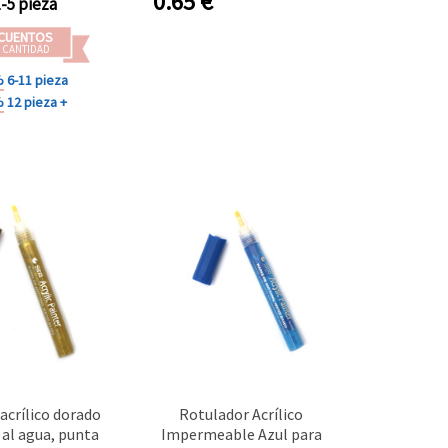
0.65
€
1-5 pieza
CUENTOS
 CANTIDAD
%
6-11 pieza
%
12 pieza +
acrílico dorado
Rotulador Acrílico
 al agua, punta
Impermeable Azul para