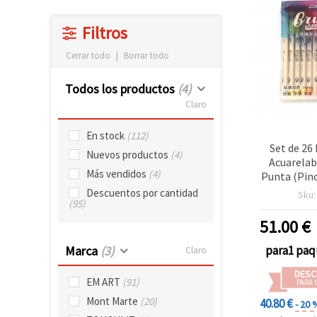
Filtros
Cerrar todo
|
Borrar todo
Todos los productos
(4)
Claro
En stock
(112)
Set de 26
Nuevos productos
(4)
Acuarelab
Más vendidos
(4)
Punta (Pinc
- Color
Descuentos por cantidad
Sku
(95)
51.00
€
para1 pa
Marca
(3)
Claro
DESC
EM ART
(91)
PARA 
Mont Marte
(20)
40.80 €
- 20 