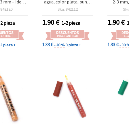
–3 mm – Ideal
agua, color plata, punta
2-3 mm, 
tal, madera,
2-3 mm, 1 unidad
madera
:
842120
Sku:
842112
Sku
y proyectos
proyectos
tivos de
manual
1.90
€
1.90
€
-2 pieza
1-2 pieza
es y bricolaje
UENTOS
DESCUENTOS
DES
CANTIDAD
PARA CANTIDAD
PARA
1.33 €
1.33 €
3 pieza +
- 30 %
3 pieza +
- 30 