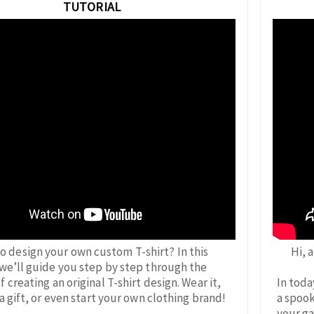
TUTORIAL
o design your own custom T-shirt? In this
Hi, 
 we’ll guide you step by step through the
f creating an original T-shirt design. Wear it,
In toda
s a gift, or even start your own clothing brand!
a spook
your ga