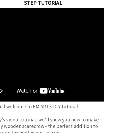
STEP TUTORIAL
and welcome to EM ART’s DIY tutorial!
y’s video tutorial, we’ll show you how to make
y wooden scarecrow - the perfect addition to
rden this Halloween season!