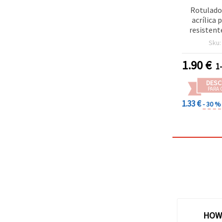
Rotulado
acrílica
resistent
ART, color 
Sku
2-3 mm
1.90
€
1
DESC
PARA 
1.33 €
- 30 %
HOW 