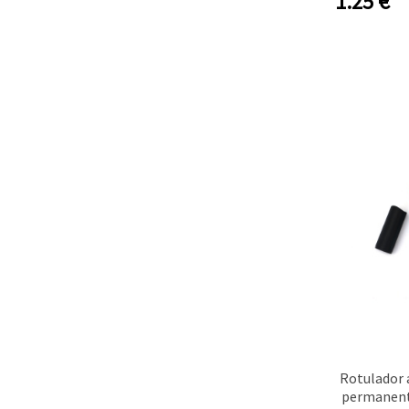
1.25
€
Rotulador 
permanent