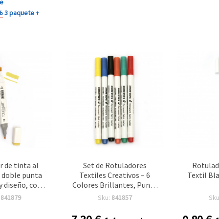
DIY
te
%
3 paquete +
 de tinta al
Set de Rotuladores
Rotulad
e doble punta
Textiles Creativos – 6
Textil Bl
y diseño, color
Colores Brillantes, Punta
1 unidad
de 2 mm – Perfectos para
:
841879
Sku:
841857
Sku
Diseñar en Tela, Ropa y
Accesorios