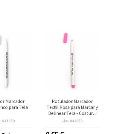
or Marcador
Rotulador Marcador
anco para Tela
Textil Rosa para Marcar y
Delinear Tela - Costura,
Patchwork y
:
841850
Sku:
841853
Manualidades