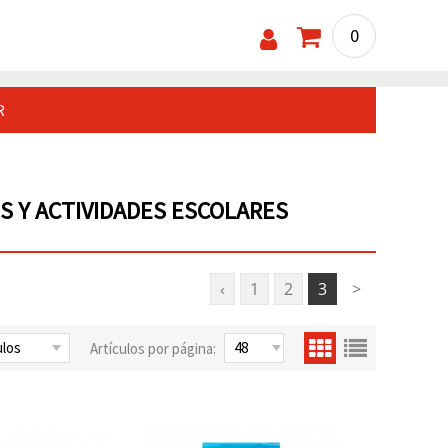
0
R
S Y ACTIVIDADES ESCOLARES
‹
1
2
3
>
Artículos por página: