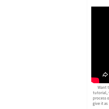
Want t
tutorial,
process o
give it a