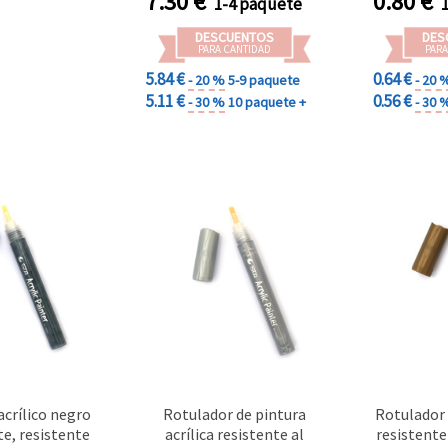
7.30
€
0.80
€
1-4 paquete
DESCUENTOS
DES
PARA CANTIDAD
PARA
5.84 €
0.64 €
- 20 %
5-9 paquete
- 20 
5.11 €
0.56 €
- 30 %
10 paquete +
- 30 
acrílico negro
Rotulador de pintura
Rotulador 
e, resistente
acrílica resistente al
resistente