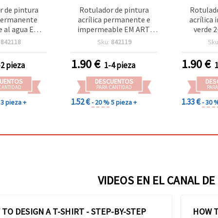
r de pintura
Rotulador de pintura
Rotulado
 permanente
acrílica permanente e
acrílica
e al agua EM
impermeable EM ART,
verde 
naranja, punta
color marrón, punta 2-3
manualida
:
842118
Sku:
842119
Sku
, 1 unidad
mm, 1 unidad
1.90
€
1.90
€
-2 pieza
1-4 pieza
UENTOS
DESCUENTOS
DES
CANTIDAD
PARA CANTIDAD
PARA
1.52 €
1.33 €
3 pieza +
- 20 %
5 pieza +
- 30 
VIDEOS EN EL CANAL DE
TO DESIGN A T-SHIRT - STEP-BY-STEP
HOW T