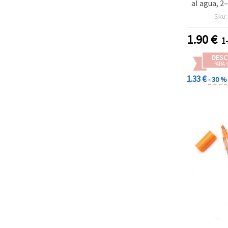
al agua, 2
para cris
Sku
piedra 
crea
1.90
€
1
manualidad
DESC
PARA 
1.33 €
- 30 %