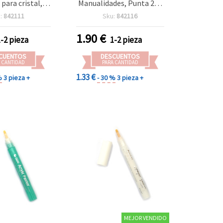
para cristal,
Manualidades, Punta 2–3
, piedra y
mm, 1 unidad
:
842111
Sku:
842116
 creativos de
idades DIY
1.90
€
1-2 pieza
1-2 pieza
CUENTOS
DESCUENTOS
 CANTIDAD
PARA CANTIDAD
1.33 €
%
3 pieza +
- 30 %
3 pieza +
MEJOR VENDIDO