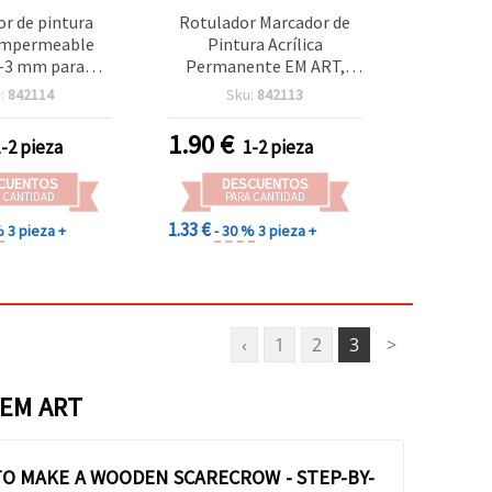
r de pintura
Rotulador Marcador de
 impermeable
Pintura Acrílica
2-3 mm para
Permanente EM ART,
des, 1 unidad
Resistente al Agua, Color
:
842114
Sku:
842113
Blanco, Punta 2-3 mm, 1
unidad
1.90
€
1-2 pieza
1-2 pieza
CUENTOS
DESCUENTOS
 CANTIDAD
PARA CANTIDAD
1.33 €
%
3 pieza +
- 30 %
3 pieza +
‹
1
2
3
>
 EM ART
O MAKE A WOODEN SCARECROW - STEP-BY-