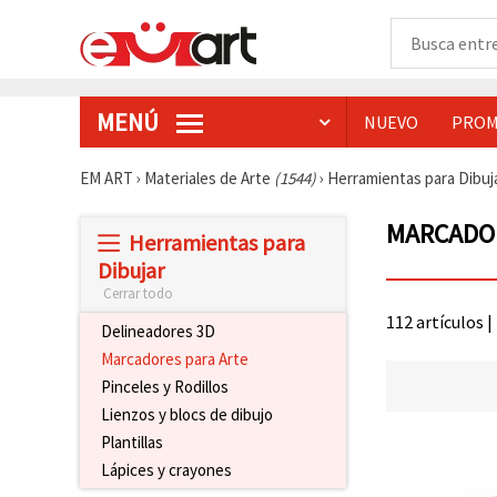
MENÚ
NUEVO
PROM
EM ART
›
Materiales de Arte
(1544)
›
Herramientas para Dibuj
MARCADOR
Herramientas para
Dibujar
Cerrar todo
112 artículos |
Delineadores 3D
Marcadores para Arte
Pinceles y Rodillos
Lienzos y blocs de dibujo
Plantillas
Lápices y crayones