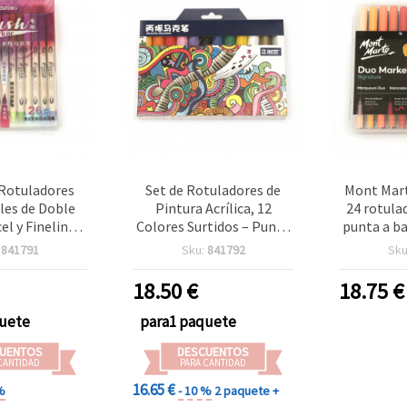
 Rotuladores
Set de Rotuladores de
Mont Mart
les de Doble
Pintura Acrílica, 12
24 rotula
el y Fineliner)
Colores Surtidos – Punta
punta a ba
es Surtidos
Fina, Cuerpo de Plástico;
mm y 3,7
:
841791
Sku:
841792
Sku
Rotuladores
mixtos,
Multisuperficie para
18.50
€
18.75
€
Dibujo y Decoración en
Papel, Lienzo, Madera,
quete
para1 paquete
Piedra, Vidrio, Plástico,
UENTOS
DESCUENTOS
Metal y Cerámica – para
CANTIDAD
PARA CANTIDAD
Artistas, Estudiantes,
16.65 €
Manualidades y Proyectos
%
- 10 %
2 paquete +