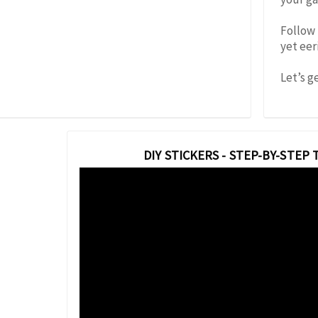
Follow 
yet eer
Let’s g
DIY STICKERS - STEP-BY-STEP