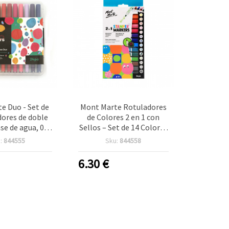
e Duo - Set de
Mont Marte Rotuladores
dores de doble
de Colores 2 en 1 con
se de agua, 0,8
Sellos – Set de 14 Colores
4 mm, colores
Brillantes Surtidos – Ideal
:
844555
Sku:
844558
 en estuche
para Manualidades
Infantiles, Dibujo y
6.30
€
Creatividad Divertida