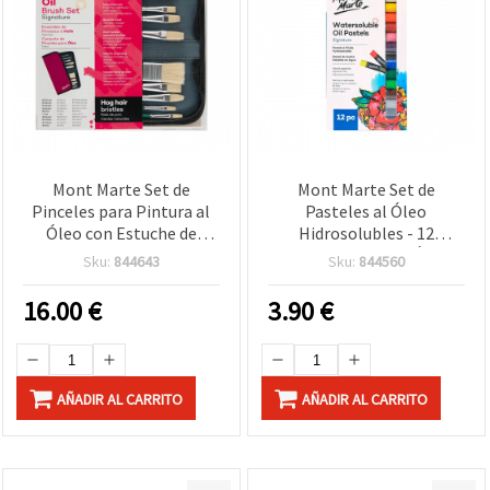
Mont Marte Set de
Mont Marte Set de
Pinceles para Pintura al
Pasteles al Óleo
Óleo con Estuche de
Hidrosolubles - 12
Almacenamiento - 11
Colores, Ceras al Óleo
Sku:
844643
Sku:
844560
Piezas
Solubles en Agua
16.00
€
3.90
€
AÑADIR AL CARRITO
AÑADIR AL CARRITO