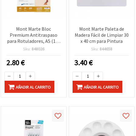
Mont Marte Bloc
Mont Marte Paleta de
Premium Antitraspaso
Madera Fácil de Limpiar 30
para Rotuladores, A5 (148
x 40 cm para Pintura
x 210 mm), 105 g/m², 25
Sku:
848026
Sku:
844658
hojas – Papel blanco liso
para rotuladores al
2.80
€
3.40
€
alcohol, bocetos e
ilustración
AÑADIR AL CARRITO
AÑADIR AL CARRITO