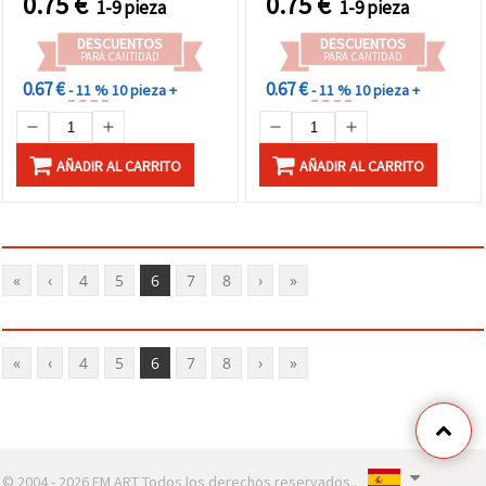
0.75
€
0.75
€
1-9 pieza
1-9 pieza
DESCUENTOS
DESCUENTOS
PARA CANTIDAD
PARA CANTIDAD
0.67 €
0.67 €
- 11 %
10 pieza +
- 11 %
10 pieza +
AÑADIR AL CARRITO
AÑADIR AL CARRITO
«
‹
4
5
6
7
8
›
»
«
‹
4
5
6
7
8
›
»
© 2004 - 2026 EM ART Todos los derechos reservados..