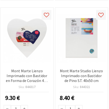
Mont Marte Lienzo
Mont Marte Studio Lienzo
Imprimado con Bastidor
Imprimado con Bastidor
en Forma de Corazón 40 x
de Pino S.T. 40x50 cm
40 cm
Sku:
844317
Sku:
844321
9.30
€
8.40
€