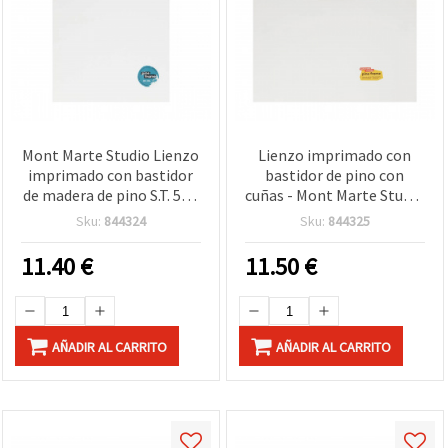
Mont Marte Studio Lienzo
Lienzo imprimado con
imprimado con bastidor
bastidor de pino con
de madera de pino S.T. 50 x
cuñas - Mont Marte Studio
70 cm
Canvas, S.T., 60 x 60 cm
Sku:
844324
Sku:
844325
11.40
€
11.50
€
AÑADIR AL CARRITO
AÑADIR AL CARRITO