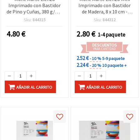
Imprimado con Bastidor
Imprimado con Bastidor
de Pino y Cuñas, 380 g/m²,
de Madera, 8 x 10 cm -
DT, 10,2 x 30,5 cm
Pack de 2
Sku:
844315
Sku:
844312
4.80
€
2.80
€
1-4 paquete
DESCUENTOS
PARA CANTIDAD
2.52 €
- 10 %
5-9 paquete
2.24 €
- 20 %
10 paquete +
AÑADIR AL CARRITO
AÑADIR AL CARRITO