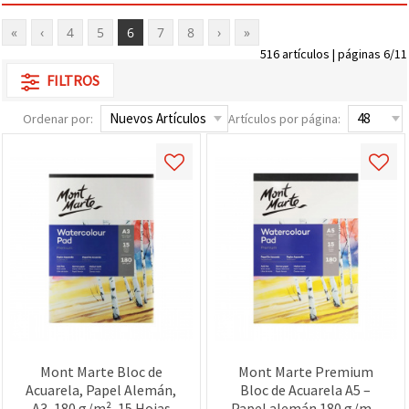
«
‹
4
5
6
7
8
›
»
516 artículos | páginas 6/11
FILTROS
Ordenar por:
Artículos por página:
Mont Marte Bloc de
Mont Marte Premium
Acuarela, Papel Alemán,
Bloc de Acuarela A5 –
A3, 180 g/m², 15 Hojas
Papel alemán 180 g/m²,