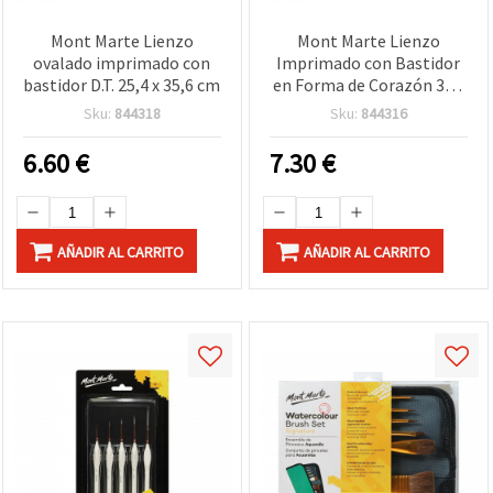
Mont Marte Lienzo
Mont Marte Lienzo
ovalado imprimado con
Imprimado con Bastidor
bastidor D.T. 25,4 x 35,6 cm
en Forma de Corazón 30 x
30 cm
Sku:
844318
Sku:
844316
6.60
€
7.30
€
AÑADIR AL CARRITO
AÑADIR AL CARRITO