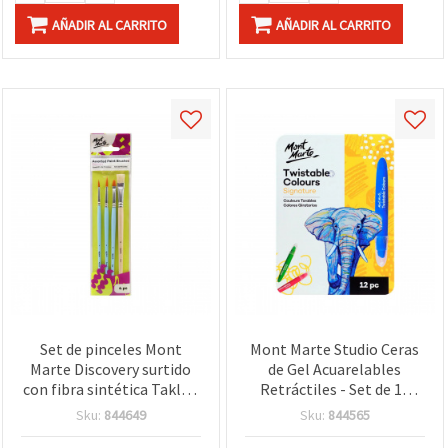
AÑADIR AL CARRITO
AÑADIR AL CARRITO
Set de pinceles Mont
Mont Marte Studio Ceras
Marte Discovery surtido
de Gel Acuarelables
con fibra sintética Taklon
Retráctiles - Set de 12
y cerda natural - 4 piezas
Colores Vibrantes
Sku:
844649
Sku:
844565