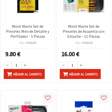
Mont Marte Set de
Mont Marte Set de
Pinceles Mini de Detalle y
Pinceles de Acuarela con
Perfilador - 5 Piezas
Estuche - 11 Piezas
Sku:
844645
Sku:
844644
9.80
€
16.00
€
AÑADIR AL CARRITO
AÑADIR AL CARRITO