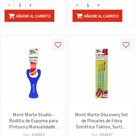
AÑADIR AL CARRITO
AÑADIR AL CARRITO
Mont Marte Studio -
Mont Marte Discovery Set
Rodillo de Espuma para
de Pinceles de Fibra
Pintura y Manualidades,
Sintética Taklon, Surtido
25 mm
(4 Piezas)
Sku:
844654
Sku:
844647