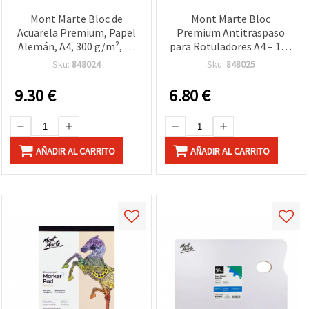
Mont Marte Bloc de
Mont Marte Bloc
Acuarela Premium, Papel
Premium Antitraspaso
Alemán, A4, 300 g/m², 12
para Rotuladores A4 – 105
Hojas
g/m², 50 hojas | Papel
Sku:
848024
Sku:
848025
para rotuladores
artísticos de alcohol y
9.30
€
6.80
€
base de agua: ilustración,
manga, diseño y bocetos
AÑADIR AL CARRITO
AÑADIR AL CARRITO