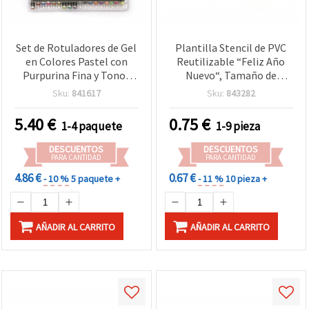
Set de Rotuladores de Gel
Plantilla Stencil de PVC
en Colores Pastel con
Reutilizable “Feliz Año
Purpurina Fina y Tonos
Nuevo“, Tamaño de
Fluorescentes
impresión: 14 x 4,5 cm
Sku:
841617
Sku:
843282
(Resaltador), Punta 1,0
mm - 36 Colores Surtidos
5.40
€
0.75
€
1-4 paquete
1-9 pieza
DESCUENTOS
DESCUENTOS
PARA CANTIDAD
PARA CANTIDAD
4.86 €
0.67 €
- 10 %
5 paquete +
- 11 %
10 pieza +
AÑADIR AL CARRITO
AÑADIR AL CARRITO