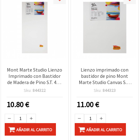
Mont Marte Studio Lienzo
Lienzo imprimado con
Imprimado con Bastidor
bastidor de pino Mont
de Madera de Pino S.T. 40 x
Marte Studio Canvas S.T.,
80 cm
50 x 60 cm
Sku:
844322
Sku:
844323
10.80
€
11.00
€
AÑADIR AL CARRITO
AÑADIR AL CARRITO