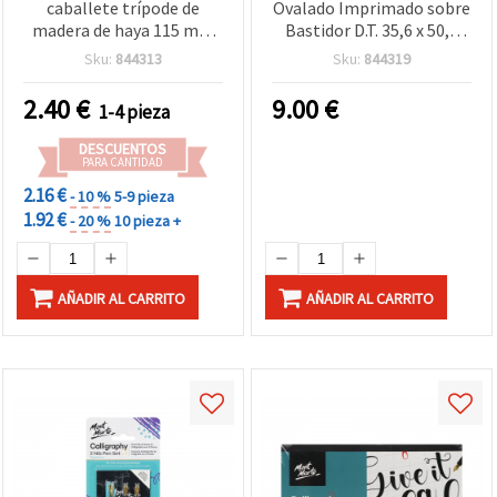
caballete trípode de
Ovalado Imprimado sobre
madera de haya 115 mm
Bastidor D.T. 35,6 x 50,8
con lienzo sobre bastidor
cm
Sku:
844313
Sku:
844319
6 x 8 cm
2.40
€
9.00
€
1-4 pieza
DESCUENTOS
PARA CANTIDAD
2.16 €
- 10 %
5-9 pieza
1.92 €
- 20 %
10 pieza +
AÑADIR AL CARRITO
AÑADIR AL CARRITO