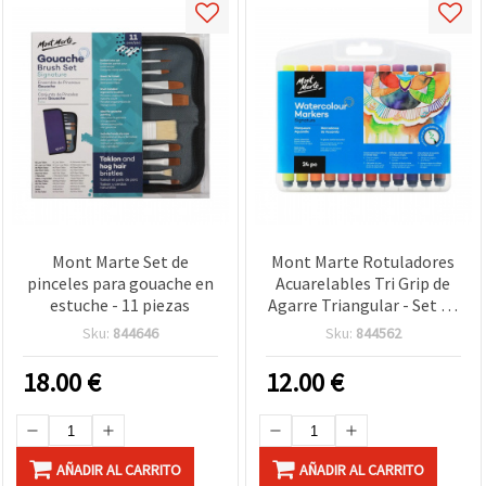
Mont Marte Set de
Mont Marte Rotuladores
pinceles para gouache en
Acuarelables Tri Grip de
estuche - 11 piezas
Agarre Triangular - Set de
24 Colores Surtidos en
Sku:
844646
Sku:
844562
Estuche Organizador de
Plástico
18.00
€
12.00
€
AÑADIR AL CARRITO
AÑADIR AL CARRITO