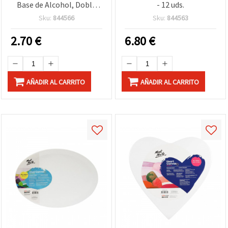
Base de Alcohol, Doble
- 12 uds.
Punta, Premium – Pack de
Sku:
844566
Sku:
844563
2 Unidades
2.70
€
6.80
€
AÑADIR AL CARRITO
AÑADIR AL CARRITO