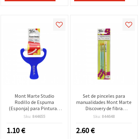
Mont Marte Studio
Set de pinceles para
Rodillo de Espuma
manualidades Mont Marte
(Esponja) para Pintura y
Discovery de fibra
Manualidades, 50 mm
sintética Taklon y cerdas
Sku:
844655
Sku:
844648
naturales - 3 uds
1.10
€
2.60
€