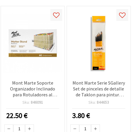
Mont Marte Soporte
Mont Marte Serie SGallery
Organizador Inclinado
Set de pinceles de detalle
para Rotuladores al
de Taklon para pintura
Alcohol, 60
acrílica y manualidades - 6
Sku:
846091
Sku:
844653
Compartimentos - 1
uds
Unidad
22.50
€
3.80
€