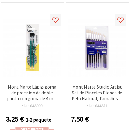
Mont Marte Lápiz-goma
Mont Marte Studio Artist
de precisión de doble
Set de Pinceles Planos de
punta con goma de 4 mm
Pelo Natural, Tamaños 1-
y pincel para dibujo y
12, 12 unidades
Sku:
846090
Sku:
844651
manualidades - 2 uds
3.25
€
7.50
€
1-2 paquete
DESCUENTOS