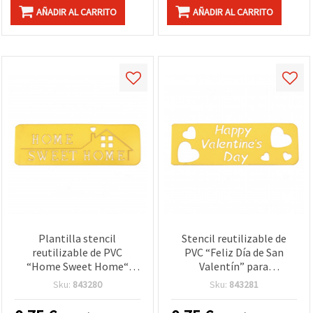
AÑADIR AL CARRITO
AÑADIR AL CARRITO
Plantilla stencil
Stencil reutilizable de
reutilizable de PVC
PVC “Feliz Día de San
“Home Sweet Home“
Valentín” para
para manualidades,
manualidades, tamaño de
Sku:
843280
Sku:
843281
tamaño de impresión:
impresión 13,5 x 4,5 cm
13,5 x 4 cm