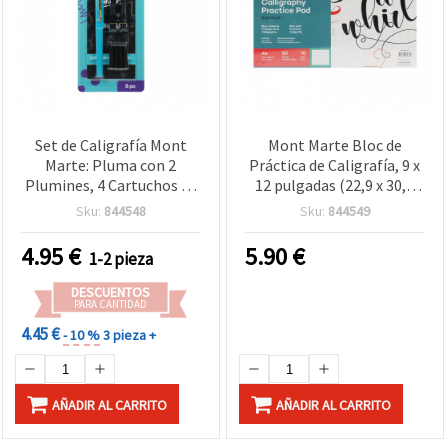
Set de Caligrafía Mont
Mont Marte Bloc de
Marte: Pluma con 2
Práctica de Caligrafía, 9 x
Plumines, 4 Cartuchos de
12 pulgadas (22,9 x 30,5
Tinta Negra e
cm), 50 hojas – Papel
Sku:
844548
Sku:
844549
Instrucciones – 7 Piezas
premium para lettering y
caligrafía, ideal para
4.95
€
5.90
€
1-2 pieza
artistas, estudiantes y
principiantes
DESCUENTOS
PARA CANTIDAD
4.45 €
- 10 %
3 pieza +
AÑADIR AL CARRITO
AÑADIR AL CARRITO