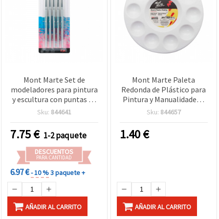
Mont Marte Set de
Mont Marte Paleta
modeladores para pintura
Redonda de Plástico para
y escultura con puntas de
Pintura y Manualidades -
goma - 5 piezas
17 cm de diámetro, 10
Sku:
844641
Sku:
844657
cavidades
7.75
€
1.40
€
1-2 paquete
DESCUENTOS
PARA CANTIDAD
6.97 €
- 10 %
3 paquete +
AÑADIR AL CARRITO
AÑADIR AL CARRITO