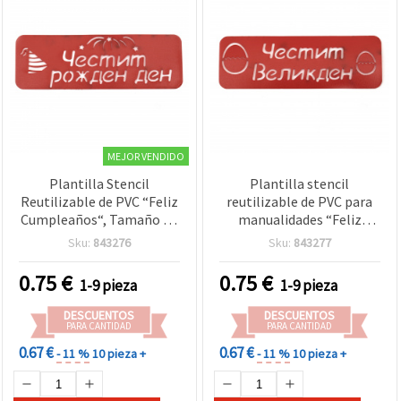
MEJOR VENDIDO
Plantilla Stencil
Plantilla stencil
Reutilizable de PVC “Feliz
reutilizable de PVC para
Cumpleaños“, Tamaño de
manualidades “Feliz
Impresión 14 x 4,5 cm
Pascua“, tamaño de
Sku:
843276
Sku:
843277
impresión 14,2 x 3,6 cm
0.75
€
0.75
€
1-9 pieza
1-9 pieza
DESCUENTOS
DESCUENTOS
PARA CANTIDAD
PARA CANTIDAD
0.67 €
0.67 €
- 11 %
10 pieza +
- 11 %
10 pieza +