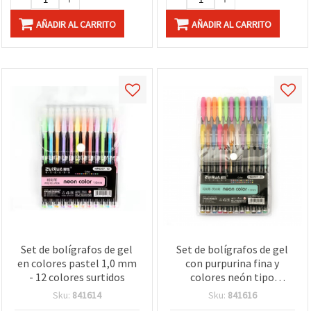
AÑADIR AL CARRITO
AÑADIR AL CARRITO
Set de bolígrafos de gel
Set de bolígrafos de gel
en colores pastel 1,0 mm
con purpurina fina y
- 12 colores surtidos
colores neón tipo
resaltador, punta 1,0 mm
Sku:
841614
Sku:
841616
- 24 colores surtidos