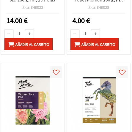
15 hojas para acuarela,
Sku:
848022
Sku:
848023
gouache y técnicas
húmedas
14.00
€
4.00
€
AÑADIR AL CARRITO
AÑADIR AL CARRITO