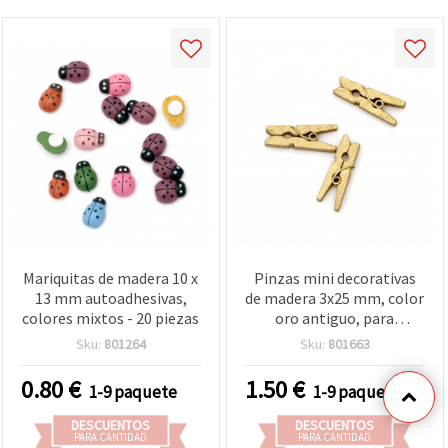
Mariquitas de madera 10 x
Pinzas mini decorativas
13 mm autoadhesivas,
de madera 3x25 mm, color
colores mixtos - 20 piezas
oro antiguo, para
manualidades y
Sku:
801264
Sku:
801663
scrapbooking - 30 piezas
0.80
€
1.50
€
1-9 paquete
1-9 paquete
DESCUENTOS
DESCUENTOS
PARA CANTIDAD
PARA CANTIDAD