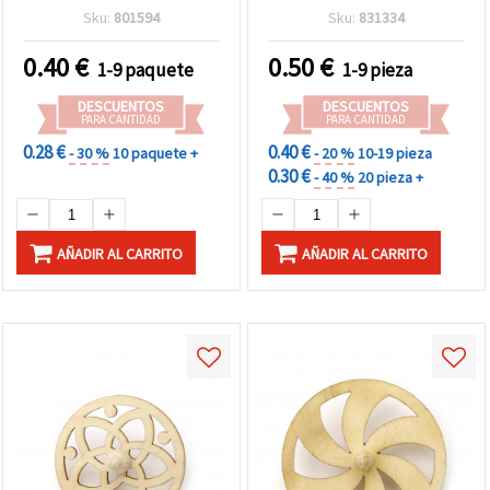
MARTA“, 35x40x3 mm - 2
Sku:
801594
Sku:
831334
piezas
0.40
€
0.50
€
1-9 paquete
1-9 pieza
DESCUENTOS
DESCUENTOS
PARA CANTIDAD
PARA CANTIDAD
0.28 €
0.40 €
- 30 %
10 paquete +
- 20 %
10-19 pieza
0.30 €
- 40 %
20 pieza +
AÑADIR AL CARRITO
AÑADIR AL CARRITO