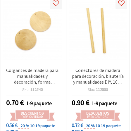
Colgantes de madera para
Conectores de madera
manualidades y
para decoración, bisutería
decoración, forma
y manualidades DIY, 105 x
redonda, color madera
6 mm, orificio Ø2 mm,
Sku:
112540
Sku:
112555
natural, 40x5 mm,
color natural, pack de 5
agujero: 2 mm - Pack de 5
uds.
0.70
€
0.90
€
1-9 paquete
1-9 paquete
piezas
DESCUENTOS
DESCUENTOS
PARA CANTIDAD
PARA CANTIDAD
0.56 €
0.72 €
- 20 %
10-19 paquete
- 20 %
10-19 paquete