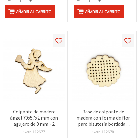
AÑADIR AL CARRITO
AÑADIR AL CARRITO
Colgante de madera
Base de colgante de
ángel 70x57x2 mm con
madera con forma de flor
agujero de 3 mm - 2
para bisutería bordada y
piezas
manualidades, 44 x 45 x
Sku:
122677
Sku:
122678
1,5 mm, orificio 1 mm - 4