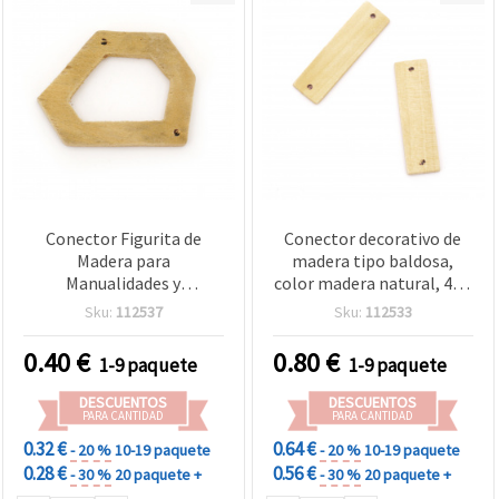
Conector Figurita de
Conector decorativo de
Madera para
madera tipo baldosa,
Manualidades y
color madera natural, 45 x
Decoración, Color Madera
13 x 3 mm, orificio 2,5 mm
Sku:
112537
Sku:
112533
Natural, 52×38×5 mm,
– Paquete de 10 piezas
Orificio 1,5 mm - 2 uds.
0.40
€
0.80
€
1-9 paquete
1-9 paquete
DESCUENTOS
DESCUENTOS
PARA CANTIDAD
PARA CANTIDAD
0.32 €
0.64 €
- 20 %
10-19 paquete
- 20 %
10-19 paquete
0.28 €
0.56 €
- 30 %
20 paquete +
- 30 %
20 paquete +