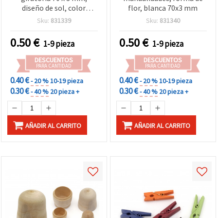
diseño de sol, color
flor, blanca 70x3 mm
blanco para manualidades
Sku:
831339
Sku:
831340
0.50
€
0.50
€
1-9 pieza
1-9 pieza
DESCUENTOS
DESCUENTOS
PARA CANTIDAD
PARA CANTIDAD
0.40 €
0.40 €
- 20 %
10-19 pieza
- 20 %
10-19 pieza
0.30 €
0.30 €
- 40 %
20 pieza +
- 40 %
20 pieza +
AÑADIR AL CARRITO
AÑADIR AL CARRITO