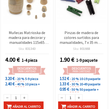
Muñecas Matrioska de
Pinzas de madera de
madera para decorar y
colores surtidos para
manualidades 115x65
manualidades, 7 x 35 mm -
mm, 80x45 mm, 57x30
25 piezas
Sku:
831343
Sku:
801668
mm, 40x20 mm, 25x13
mm color blanco - 5
4.00
€
1.90
€
1-4 pieza
1-9 paquete
piezas surtidas
DESCUENTOS
DESCUENTOS
PARA CANTIDAD
PARA CANTIDAD
3.20 €
1.52 €
- 20 %
5-9 pieza
- 20 %
10-19 paquete
2.40 €
1.33 €
- 40 %
10 pieza +
- 30 %
20-49 paquete
0.95 €
- 50 %
50 paquete +
AÑADIR AL CARRITO
AÑADIR AL CARRITO