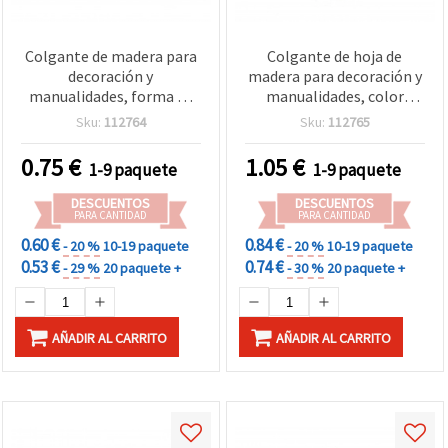
Colgante de madera para
Colgante de hoja de
decoración y
madera para decoración y
manualidades, forma de
manualidades, color
triángulo, color madera
madera natural, 50x20x4
Sku:
112764
Sku:
112765
natural, 32x37x4 mm,
mm, orificio de 2 mm -
agujero 2 mm - 5 piezas
Pack de 5 piezas
0.75
€
1.05
€
1-9 paquete
1-9 paquete
DESCUENTOS
DESCUENTOS
PARA CANTIDAD
PARA CANTIDAD
0.60 €
0.84 €
- 20 %
10-19 paquete
- 20 %
10-19 paquete
0.53 €
0.74 €
- 29 %
20 paquete +
- 30 %
20 paquete +
AÑADIR AL CARRITO
AÑADIR AL CARRITO