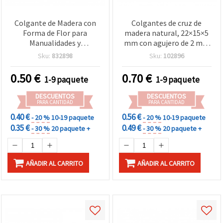
Colgante de Madera con
Colgantes de cruz de
Forma de Flor para
madera natural, 22×15×5
Manualidades y
mm con agujero de 2 mm
Decoración, Color Madera
– Lote de 10 piezas únicas
Sku:
832898
Sku:
102896
Natural, 29x29x4 mm,
surtidas para joyería,
Agujero 1,5 mm - 5 piezas
bisutería y manualidades
0.50
€
0.70
€
1-9 paquete
1-9 paquete
DIY
DESCUENTOS
DESCUENTOS
PARA CANTIDAD
PARA CANTIDAD
0.40 €
0.56 €
- 20 %
10-19 paquete
- 20 %
10-19 paquete
0.35 €
0.49 €
- 30 %
20 paquete +
- 30 %
20 paquete +
AÑADIR AL CARRITO
AÑADIR AL CARRITO