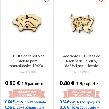
Figurita de cerdito de
Adorables Figuritas de
madera para
Madera de Cerdito,
manualidades 13x23x4
18×23×4 mm – Ideales
mm, agujero de 1 mm - 10
para Manualidades
Sku:
122808
Sku:
122809
piezas
Infantiles, DIY y
Decoración, Agujero 1
0.80
€
0.80
€
1-9 paquete
1-9 paquete
mm, Set de 10 uds
DESCUENTOS
DESCUENTOS
PARA CANTIDAD
PARA CANTIDAD
0.64 €
0.64 €
- 20 %
10-19 paquete
- 20 %
10-19 paquete
0.56 €
0.56 €
- 30 %
20 paquete +
- 30 %
20 paquete +