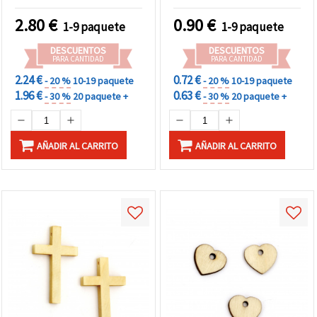
Pack de 10 piezas para
bisutería, joyería y
2.80
€
0.90
€
1-9 paquete
1-9 paquete
manualidades DIY
DESCUENTOS
DESCUENTOS
PARA CANTIDAD
PARA CANTIDAD
2.24 €
0.72 €
- 20 %
10-19 paquete
- 20 %
10-19 paquete
1.96 €
0.63 €
- 30 %
20 paquete +
- 30 %
20 paquete +
AÑADIR AL CARRITO
AÑADIR AL CARRITO