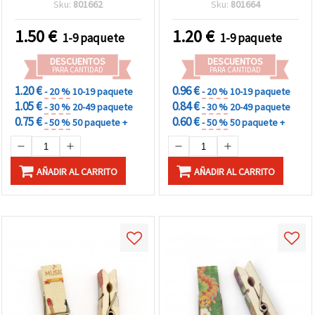
Color Plata - 20 piezas
unidades
Sku:
801662
Sku:
801664
1.50
€
1.20
€
1-9 paquete
1-9 paquete
DESCUENTOS
DESCUENTOS
PARA CANTIDAD
PARA CANTIDAD
1.20 €
0.96 €
- 20 %
10-19 paquete
- 20 %
10-19 paquete
1.05 €
0.84 €
- 30 %
20-49 paquete
- 30 %
20-49 paquete
0.75 €
0.60 €
- 50 %
50 paquete +
- 50 %
50 paquete +
AÑADIR AL CARRITO
AÑADIR AL CARRITO