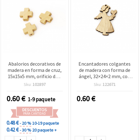
Abalorios decorativos de
Encantadores colgantes
madera en forma de cruz,
de madera con forma de
15x15x5 mm, orificio de 2
ángel, 32×24×2 mm, con
mm, color natural, pack
agujero de 1 mm – Pack de
Sku:
102897
Sku:
122671
de 10 – para bisutería,
10 piezas para bisutería y
pulseras, collares,
manualidades creativas
0.60
€
0.60
€
1-9 paquete
manualidades y
DIY
decoración DIY
DESCUENTOS
PARA CANTIDAD
0.48 €
- 20 %
10-19 paquete
0.42 €
- 30 %
20 paquete +