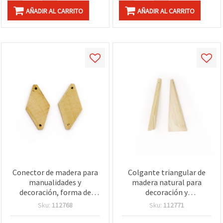
AÑADIR AL CARRITO
AÑADIR AL CARRITO
Conector de madera para
Colgante triangular de
manualidades y
madera natural para
decoración, forma de
decoración y
rombo, 40x22x5 mm,
manualidades, 55x18x4
Sku:
112768
Sku:
112771
agujero de 2 mm, color
mm, agujero 1 mm, color
madera natural - 5 piezas
madera - 5 uds.