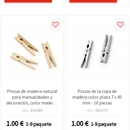
Pinzas de madera natural
Pinzas de la ropa de
para manualidades y
madera color plata 7 x 45
decoración, color madera,
mm - 10 piezas
7 x 45 mm, 10 unidades
Sku:
801669
Sku:
801670
1.00
€
1.00
€
1-9 paquete
1-9 paquete