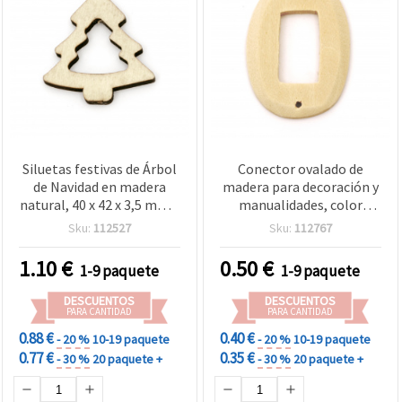
Siluetas festivas de Árbol
Conector ovalado de
de Navidad en madera
madera para decoración y
natural, 40 x 42 x 3,5 mm –
manualidades, color
Pack de 5 piezas para
madera natural, 47x34x5
Sku:
112527
Sku:
112767
decoración navideña,
mm, agujero 2 mm – 2
manualidades y proyectos
piezas
1.10
€
0.50
€
1-9 paquete
1-9 paquete
DIY creativos
DESCUENTOS
DESCUENTOS
PARA CANTIDAD
PARA CANTIDAD
0.88 €
0.40 €
- 20 %
10-19 paquete
- 20 %
10-19 paquete
0.77 €
0.35 €
- 30 %
20 paquete +
- 30 %
20 paquete +