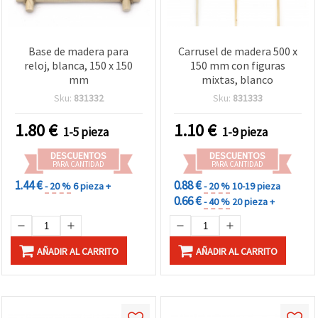
Base de madera para
Carrusel de madera 500 x
reloj, blanca, 150 x 150
150 mm con figuras
mm
mixtas, blanco
Sku:
831332
Sku:
831333
1.80
€
1.10
€
1-5 pieza
1-9 pieza
DESCUENTOS
DESCUENTOS
PARA CANTIDAD
PARA CANTIDAD
1.44 €
0.88 €
- 20 %
6 pieza +
- 20 %
10-19 pieza
0.66 €
- 40 %
20 pieza +
AÑADIR AL CARRITO
AÑADIR AL CARRITO