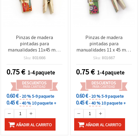
Pinzas de madera
Pinzas de madera
pintadas para
pintadas para
manualidades 11x45 mm,
manualidades 11 x 45 mm,
colores surtidos, 5 piezas
5 uds, colores surtidos
Sku:
801666
Sku:
801667
0.75
€
0.75
€
1-4 paquete
1-4 paquete
DESCUENTOS
DESCUENTOS
PARA CANTIDAD
PARA CANTIDAD
0.60 €
0.60 €
- 20 %
5-9 paquete
- 20 %
5-9 paquete
0.45 €
0.45 €
- 40 %
10 paquete +
- 40 %
10 paquete +
AÑADIR AL CARRITO
AÑADIR AL CARRITO