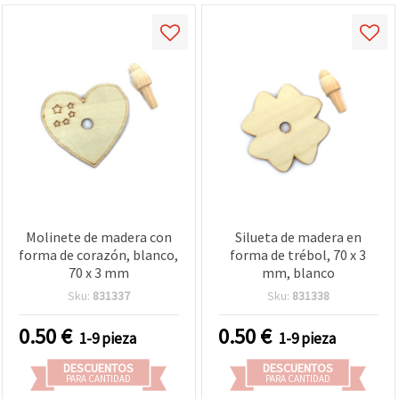
Molinete de madera con
Silueta de madera en
forma de corazón, blanco,
forma de trébol, 70 x 3
70 x 3 mm
mm, blanco
Sku:
831337
Sku:
831338
0.50
€
0.50
€
1-9 pieza
1-9 pieza
DESCUENTOS
DESCUENTOS
PARA CANTIDAD
PARA CANTIDAD