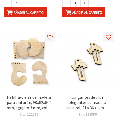
AÑADIR AL CARRITO
AÑADIR AL CARRITO
Hebilla-cierre de madera
Colgantes de cruz
para cinturón, 90x62x6~7
elegantes de madera
mm, agujero 3 mm, color
natural, 21 x 36 x 4 mm
madera natural – 1 set
con agujero de 2 mm –
Sku:
112535
Sku:
112536