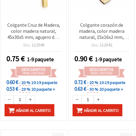
Colgante Cruz de Madera,
Colgante corazón de
color madera natural,
madera, color madera
45x30x5 mm, agujero de 2
natural, 15x16x2 mm,
mm - 5 piezas, para
agujero 2 mm - 20 piezas
Sku:
112548
Sku:
112542
manualidades y bisutería
0.75
€
0.90
€
1-9 paquete
1-9 paquete
DESCUENTOS
DESCUENTOS
PARA CANTIDAD
PARA CANTIDAD
0.60 €
0.72 €
- 20 %
10-19 paquete
- 20 %
10-19 paquete
0.53 €
0.63 €
- 29 %
20 paquete +
- 30 %
20 paquete +
AÑADIR AL CARRITO
AÑADIR AL CARRITO