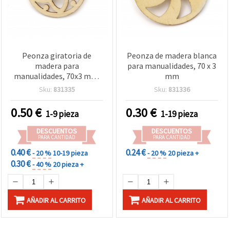
Peonza giratoria de
Peonza de madera blanca
madera para
para manualidades, 70 x 3
manualidades, 70x3 mm,
mm
blanca
Sku:
831335
Sku:
831336
0.50
€
0.30
€
1-9 pieza
1-19 pieza
DESCUENTOS
DESCUENTOS
PARA CANTIDAD
PARA CANTIDAD
0.40 €
0.24 €
- 20 %
10-19 pieza
- 20 %
20 pieza +
0.30 €
- 40 %
20 pieza +
AÑADIR AL CARRITO
AÑADIR AL CARRITO