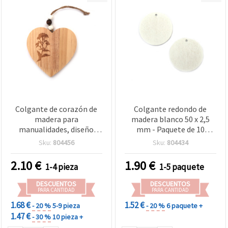
Colgante de corazón de
Colgante redondo de
madera para
madera blanco 50 x 2,5
manualidades, diseño
mm - Paquete de 10
grabado, 90x90x10 mm,
piezas
Sku:
804456
Sku:
804434
color natural - 1 pieza
2.10
€
1.90
€
1-4 pieza
1-5 paquete
DESCUENTOS
DESCUENTOS
PARA CANTIDAD
PARA CANTIDAD
1.68 €
1.52 €
- 20 %
5-9 pieza
- 20 %
6 paquete +
1.47 €
- 30 %
10 pieza +