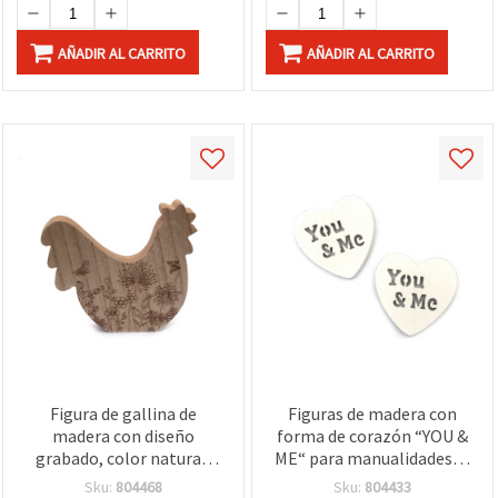
AÑADIR AL CARRITO
AÑADIR AL CARRITO
Figura de gallina de
Figuras de madera con
madera con diseño
forma de corazón “YOU &
grabado, color natural,
ME“ para manualidades, 5
153x141x20 mm - 1 pieza
x 5 x 4 mm – Pack de 6
Sku:
804468
Sku:
804433