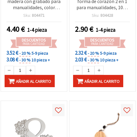
madera con grabado para
forma de corazón 2 en 1
manualidades, color
para manualidades, 100 x
natural, 190x150x20 mm -
15 mm, natural y blanco -
Sku:
804471
Sku:
804428
1 pieza
1 unidad
4.40
€
2.90
€
1-4 pieza
1-4 pieza
DESCUENTOS
DESCUENTOS
PARA CANTIDAD
PARA CANTIDAD
3.52 €
2.32 €
- 20 %
5-9 pieza
- 20 %
5-9 pieza
3.08 €
2.03 €
- 30 %
10 pieza +
- 30 %
10 pieza +
AÑADIR AL CARRITO
AÑADIR AL CARRITO