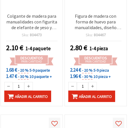
Colgante de madera para
Figura de madera con
manualidades con figurita
forma de huevo para
de elefante de yeso y
manualidades, diseño
corazones rosas,
grabado, 110 x 139 x 20
Sku:
804473
Sku:
804467
39x48x13 mm - Pack de 4
mm, color natural - 1
uds.
pieza
2.10
€
2.80
€
1-4 paquete
1-4 pieza
DESCUENTOS
DESCUENTOS
PARA CANTIDAD
PARA CANTIDAD
1.68 €
2.24 €
- 20 %
5-9 paquete
- 20 %
5-9 pieza
1.47 €
1.96 €
- 30 %
10 paquete +
- 30 %
10 pieza +
AÑADIR AL CARRITO
AÑADIR AL CARRITO