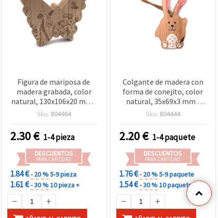
Figura de mariposa de
Colgante de madera con
madera grabada, color
forma de conejito, color
natural, 130x106x20 mm -
natural, 35x69x3 mm -
1 pieza
Pack 5 uds para
Sku:
804464
Sku:
804444
manualidades DIY
2.30
€
2.20
€
1-4 pieza
1-4 paquete
DESCUENTOS
DESCUENTOS
PARA CANTIDAD
PARA CANTIDAD
1.84 €
1.76 €
- 20 %
5-9 pieza
- 20 %
5-9 paquete
1.61 €
1.54 €
- 30 %
10 pieza +
- 30 %
10 paquete +