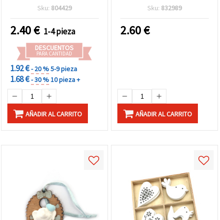
120 x 5 mm - 1 unidad
mm
Sku:
804429
Sku:
832989
2.40
€
2.60
€
1-4 pieza
DESCUENTOS
PARA CANTIDAD
1.92 €
- 20 %
5-9 pieza
1.68 €
- 30 %
10 pieza +
AÑADIR AL CARRITO
AÑADIR AL CARRITO