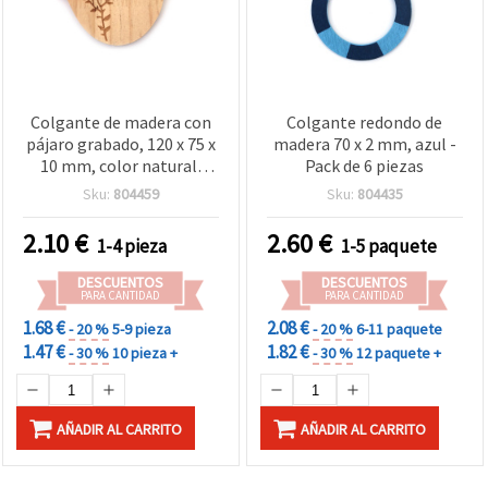
Colgante de madera con
Colgante redondo de
pájaro grabado, 120 x 75 x
madera 70 x 2 mm, azul -
10 mm, color natural,
Pack de 6 piezas
para manualidades y
Sku:
804459
Sku:
804435
bisutería - 1 pieza
2.10
€
2.60
€
1-4 pieza
1-5 paquete
DESCUENTOS
DESCUENTOS
PARA CANTIDAD
PARA CANTIDAD
1.68 €
2.08 €
- 20 %
5-9 pieza
- 20 %
6-11 paquete
1.47 €
1.82 €
- 30 %
10 pieza +
- 30 %
12 paquete +
AÑADIR AL CARRITO
AÑADIR AL CARRITO