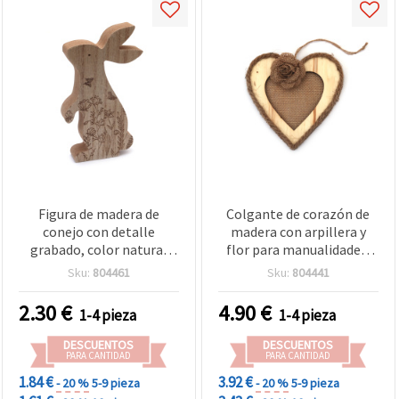
Figura de madera de
Colgante de corazón de
conejo con detalle
madera con arpillera y
grabado, color natural
flor para manualidades,
63x125x20 mm - 1 pieza
147 x 150 x 10 mm - 1
Sku:
804461
Sku:
804441
para manualidades
pieza
2.30
€
4.90
€
1-4 pieza
1-4 pieza
DESCUENTOS
DESCUENTOS
PARA CANTIDAD
PARA CANTIDAD
1.84 €
3.92 €
- 20 %
5-9 pieza
- 20 %
5-9 pieza