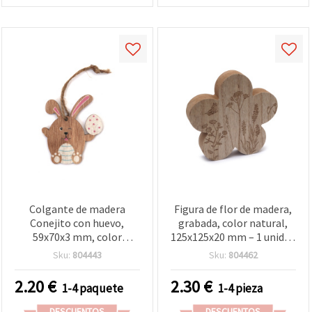
Colgante de madera
Figura de flor de madera,
Conejito con huevo,
grabada, color natural,
59x70x3 mm, color
125x125x20 mm – 1 unidad
natural - Pack de 5 uds
para manualidades
Sku:
804443
Sku:
804462
para manualidades
2.20
€
2.30
€
1-4 paquete
1-4 pieza
DESCUENTOS
DESCUENTOS