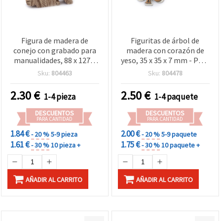
Figura de madera de
Figuritas de árbol de
conejo con grabado para
madera con corazón de
manualidades, 88 x 127 x
yeso, 35 x 35 x 7 mm - Pack
20 mm, color natural - 1
de 6 uds para
Sku:
804463
Sku:
804478
pieza
manualidades
2.30
€
2.50
€
1-4 pieza
1-4 paquete
DESCUENTOS
DESCUENTOS
PARA CANTIDAD
PARA CANTIDAD
1.84 €
2.00 €
- 20 %
5-9 pieza
- 20 %
5-9 paquete
1.61 €
1.75 €
- 30 %
10 pieza +
- 30 %
10 paquete +
AÑADIR AL CARRITO
AÑADIR AL CARRITO