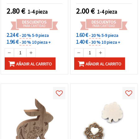
para manualidades y
decoración
2.80
€
2.00
€
1-4 pieza
1-4 pieza
DESCUENTOS
DESCUENTOS
PARA CANTIDAD
PARA CANTIDAD
2.24 €
1.60 €
- 20 %
5-9 pieza
- 20 %
5-9 pieza
1.96 €
1.40 €
- 30 %
10 pieza +
- 30 %
10 pieza +
AÑADIR AL CARRITO
AÑADIR AL CARRITO