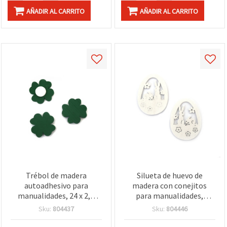
AÑADIR AL CARRITO
AÑADIR AL CARRITO
Trébol de madera
Silueta de huevo de
autoadhesivo para
madera con conejitos
manualidades, 24 x 2,5
para manualidades,
mm, verde - 10 unidades
33x45x2 mm, blanco - 10
Sku:
804437
Sku:
804446
piezas