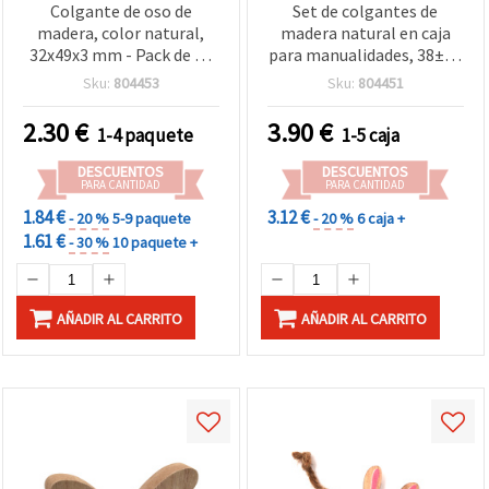
Colgante de oso de
Set de colgantes de
madera, color natural,
madera natural en caja
32x49x3 mm - Pack de 10
para manualidades, 38±55
uds
x 40±50 x 4 mm, 4 diseños
Sku:
804453
Sku:
804451
mezclados — 12 uds.
2.30
€
3.90
€
1-4 paquete
1-5 caja
DESCUENTOS
DESCUENTOS
PARA CANTIDAD
PARA CANTIDAD
1.84 €
3.12 €
- 20 %
5-9 paquete
- 20 %
6 caja +
1.61 €
- 30 %
10 paquete +
AÑADIR AL CARRITO
AÑADIR AL CARRITO