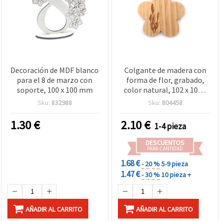
Decoración de MDF blanco
Colgante de madera con
para el 8 de marzo con
forma de flor, grabado,
soporte, 100 x 100 mm
color natural, 102 x 102 x
10 mm, para
Sku:
832988
Sku:
804458
manualidades y bisutería -
1 unidad
1.30
€
2.10
€
1-4 pieza
DESCUENTOS
PARA CANTIDAD
1.68 €
- 20 %
5-9 pieza
1.47 €
- 30 %
10 pieza +
AÑADIR AL CARRITO
AÑADIR AL CARRITO