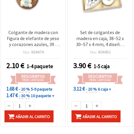
Colgante de madera con
Set de colgantes de
figura de elefante de yeso
madera en caja, 38–52 x
y corazones azules, 39 x
30–57 x 4 mm, 4 diseños
48 x 13 mm - 4 piezas
mixtos - 12 uds
Sku:
804474
Sku:
804452
2.10
€
3.90
€
1-4 paquete
1-5 caja
DESCUENTOS
DESCUENTOS
PARA CANTIDAD
PARA CANTIDAD
1.68 €
3.12 €
- 20 %
5-9 paquete
- 20 %
6 caja +
1.47 €
- 30 %
10 paquete +
AÑADIR AL CARRITO
AÑADIR AL CARRITO