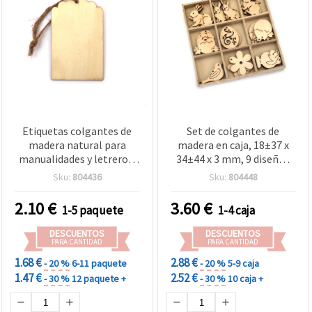
Etiquetas colgantes de
Set de colgantes de
madera natural para
madera en caja, 18±37 x
manualidades y letreros,
34±44 x 3 mm, 9 diseños
50 x 80 x 2 mm - 6 uds
mixtos, madera natural,
Sku:
804436
Sku:
804448
27 piezas
2.10
€
3.60
€
1-5 paquete
1-4 caja
DESCUENTOS
DESCUENTOS
PARA CANTIDAD
PARA CANTIDAD
1.68 €
2.88 €
- 20 %
6-11 paquete
- 20 %
5-9 caja
1.47 €
2.52 €
- 30 %
12 paquete +
- 30 %
10 caja +