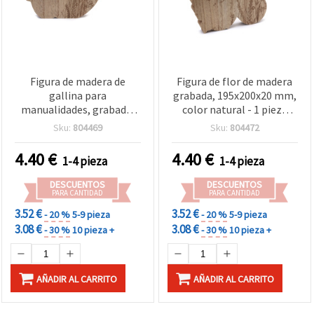
Figura de madera de
Figura de flor de madera
gallina para
grabada, 195x200x20 mm,
manualidades, grabada,
color natural - 1 pieza
color natural, 250x130x20
para manualidades y
Sku:
804469
Sku:
804472
mm - 1 pieza
decoración
4.40
€
4.40
€
1-4 pieza
1-4 pieza
DESCUENTOS
DESCUENTOS
PARA CANTIDAD
PARA CANTIDAD
3.52 €
3.52 €
- 20 %
5-9 pieza
- 20 %
5-9 pieza
3.08 €
3.08 €
- 30 %
10 pieza +
- 30 %
10 pieza +
AÑADIR AL CARRITO
AÑADIR AL CARRITO