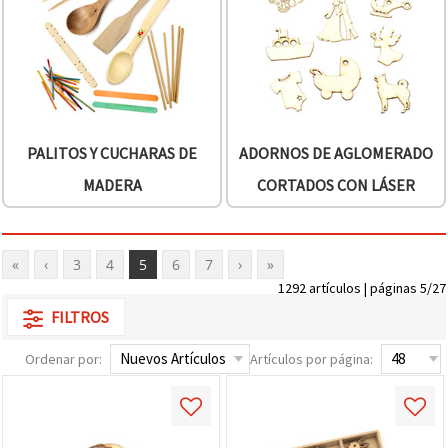
PALITOS Y CUCHARAS DE
ADORNOS DE AGLOMERADO
MADERA
CORTADOS CON LÁSER
«
‹
3
4
5
6
7
›
»
1292 artículos | páginas 5/27
FILTROS
Ordenar por:
Artículos por página: