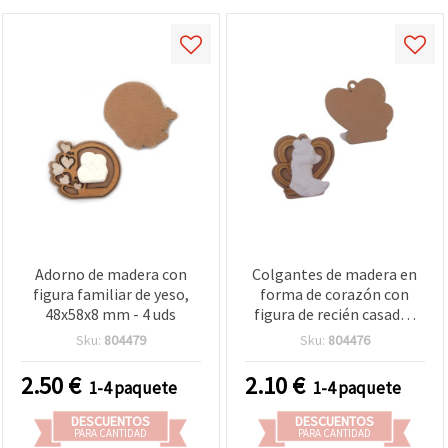
Adorno de madera con
Colgantes de madera en
figura familiar de yeso,
forma de corazón con
48x58x8 mm - 4 uds
figura de recién casados
en yeso para
Sku:
804479
Sku:
804476
manualidades, 38x38x10
mm - 4 uds
2.50
€
2.10
€
1-4 paquete
1-4 paquete
DESCUENTOS
DESCUENTOS
PARA CANTIDAD
PARA CANTIDAD