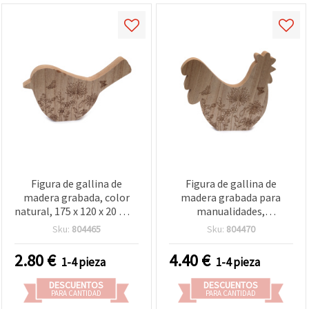
Figura de gallina de
Figura de gallina de
madera grabada, color
madera grabada para
natural, 175 x 120 x 20 mm
manualidades,
- 1 pieza para
210x200x20 mm, color
Sku:
804465
Sku:
804470
manualidades
natural - 1 ud.
2.80
€
4.40
€
1-4 pieza
1-4 pieza
DESCUENTOS
DESCUENTOS
PARA CANTIDAD
PARA CANTIDAD