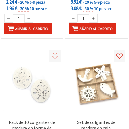
2.24 €
3.52 €
- 20 %
5-9 pieza
- 20 %
5-9 pieza
1.96 €
3.08 €
- 30 %
10 pieza +
- 30 %
10 pieza +
AÑADIR AL CARRITO
AÑADIR AL CARRITO
Pack de 10 colgantes de
Set de colgantes de
madera en forma de
madera en caja,