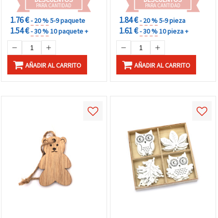
PARA CANTIDAD
PARA CANTIDAD
1.76 €
1.84 €
- 20 %
5-9 paquete
- 20 %
5-9 pieza
1.54 €
1.61 €
- 30 %
10 paquete +
- 30 %
10 pieza +
AÑADIR AL CARRITO
AÑADIR AL CARRITO