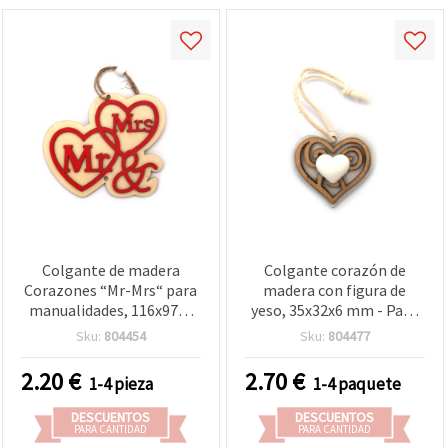
Colgante de madera
Colgante corazón de
Corazones “Mr-Mrs“ para
madera con figura de
manualidades, 116x97x5
yeso, 35x32x6 mm - Pack
mm - 1 pieza
de 6 uds
Sku:
804454
Sku:
804477
2.20
€
2.70
€
1-4 pieza
1-4 paquete
DESCUENTOS
DESCUENTOS
PARA CANTIDAD
PARA CANTIDAD