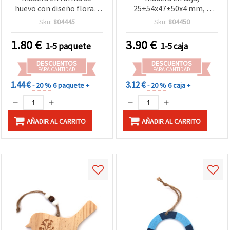
huevo con diseño floral,
25±54x47±50x4 mm, 4
42x50x2 mm, blanco
diseños mixtos - Pack de
Sku:
804445
Sku:
804450
12 uds
1.80
€
3.90
€
1-5 paquete
1-5 caja
DESCUENTOS
DESCUENTOS
PARA CANTIDAD
PARA CANTIDAD
1.44 €
3.12 €
- 20 %
6 paquete +
- 20 %
6 caja +
AÑADIR AL CARRITO
AÑADIR AL CARRITO