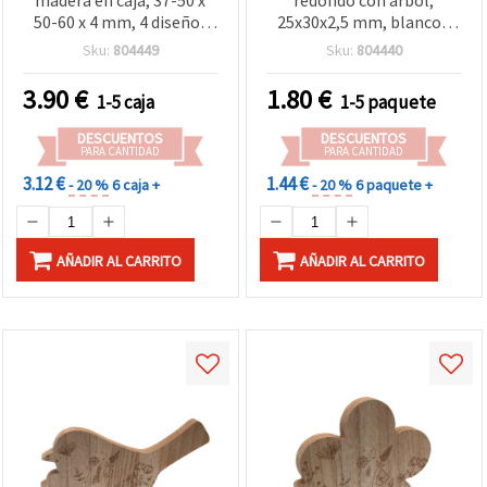
madera en caja, 37-50 x
redondo con árbol,
50-60 x 4 mm, 4 diseños
25x30x2,5 mm, blanco -
mezclados - 12 piezas
pack de 20 piezas para
Sku:
804449
Sku:
804440
manualidades y bisutería
3.90
€
1.80
€
1-5 caja
1-5 paquete
DESCUENTOS
DESCUENTOS
PARA CANTIDAD
PARA CANTIDAD
3.12 €
1.44 €
- 20 %
6 caja +
- 20 %
6 paquete +
AÑADIR AL CARRITO
AÑADIR AL CARRITO