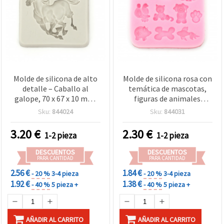
Molde de silicona de alto
Molde de silicona rosa con
detalle – Caballo al
temática de mascotas,
galope, 70 x 67 x 10 mm,
figuras de animales
flexible color marfil para
cuadradas (gato, perro,
Sku:
844024
Sku:
844031
resina, epoxi, arcilla
huella, pez, pájaro, cerdo)
polimérica, jabón y velas
– 83 x 83 x 11 mm – molde
3.20
€
2.30
€
1-2 pieza
1-2 pieza
flexible para resina,
jabón, arcilla polimérica y
DESCUENTOS
DESCUENTOS
manualidades DIY
PARA CANTIDAD
PARA CANTIDAD
2.56 €
1.84 €
- 20 %
3-4 pieza
- 20 %
3-4 pieza
1.92 €
1.38 €
- 40 %
5 pieza +
- 40 %
5 pieza +
AÑADIR AL CARRITO
AÑADIR AL CARRITO