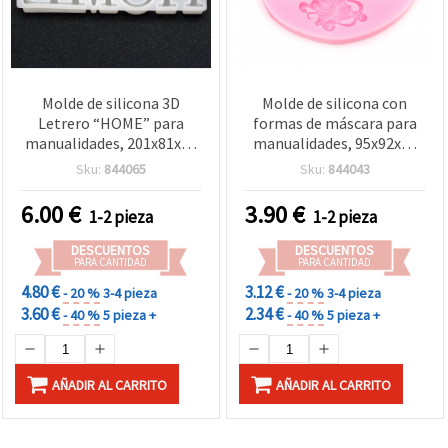
Molde de silicona 3D
Molde de silicona con
Letrero “HOME” para
formas de máscara para
manualidades, 201x81x25
manualidades, 95x92x15
mm
mm
Sku:
844065
Sku:
844043
6.00
€
3.90
€
1-2 pieza
1-2 pieza
DESCUENTOS
DESCUENTOS
PARA CANTIDAD
PARA CANTIDAD
4.80 €
3.12 €
- 20 %
3-4 pieza
- 20 %
3-4 pieza
3.60 €
2.34 €
- 40 %
5 pieza +
- 40 %
5 pieza +
AÑADIR AL CARRITO
AÑADIR AL CARRITO