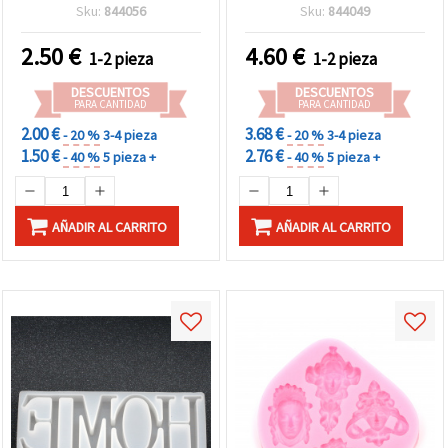
reutilizable para resina
128x93x15 mm
Sku:
844056
Sku:
844049
epoxi/UV, arcilla
polimérica y yeso,
2.50
€
4.60
€
1-2 pieza
1-2 pieza
manualidades DIY
DESCUENTOS
DESCUENTOS
PARA CANTIDAD
PARA CANTIDAD
2.00 €
3.68 €
- 20 %
3-4 pieza
- 20 %
3-4 pieza
1.50 €
2.76 €
- 40 %
5 pieza +
- 40 %
5 pieza +
AÑADIR AL CARRITO
AÑADIR AL CARRITO