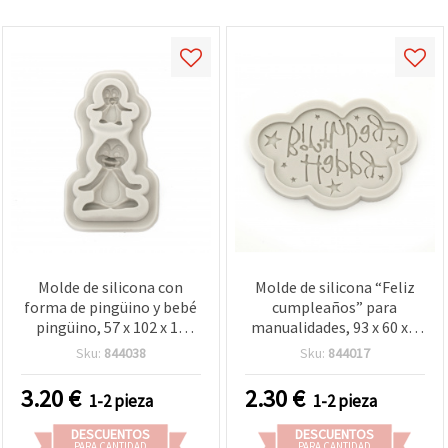
Molde de silicona con
Molde de silicona “Feliz
forma de pingüino y bebé
cumpleaños” para
pingüino, 57 x 102 x 17
manualidades, 93 x 60 x 8
mm
mm
Sku:
844038
Sku:
844017
3.20
€
2.30
€
1-2 pieza
1-2 pieza
DESCUENTOS
DESCUENTOS
PARA CANTIDAD
PARA CANTIDAD