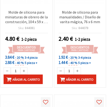
Molde de silicona para
Molde de silicona para
miniaturas de obrero de la
manualidades / Diseño de
construcción, 104 x 59 x 16
varita mágica, 76 x 6 mm
mm - flexible y
Sku:
844081
Sku:
844078
reutilizable para
manualidades DIY, resina
4.80
€
2.40
€
1-2 pieza
1-2 pieza
epoxi, yeso y arcilla
polimérica
DESCUENTOS
DESCUENTOS
PARA CANTIDAD
PARA CANTIDAD
3.84 €
1.92 €
- 20 %
3-4 pieza
- 20 %
3-4 pieza
2.88 €
1.44 €
- 40 %
5 pieza +
- 40 %
5 pieza +
AÑADIR AL CARRITO
AÑADIR AL CARRITO