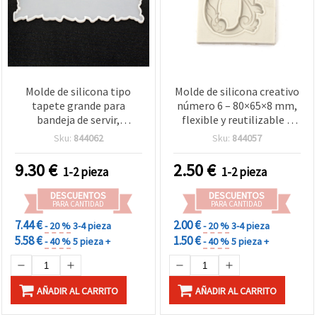
Molde de silicona tipo
Molde de silicona creativo
tapete grande para
número 6 – 80×65×8 mm,
bandeja de servir,
flexible y reutilizable –
370×170×10 mm, para
Perfecto para resina
Sku:
844062
Sku:
844057
resina epoxi
epoxi, bisutería, llaveros,
jabón y adornos DIY
9.30
€
2.50
€
1-2 pieza
1-2 pieza
DESCUENTOS
DESCUENTOS
PARA CANTIDAD
PARA CANTIDAD
7.44 €
2.00 €
- 20 %
3-4 pieza
- 20 %
3-4 pieza
5.58 €
1.50 €
- 40 %
5 pieza +
- 40 %
5 pieza +
AÑADIR AL CARRITO
AÑADIR AL CARRITO