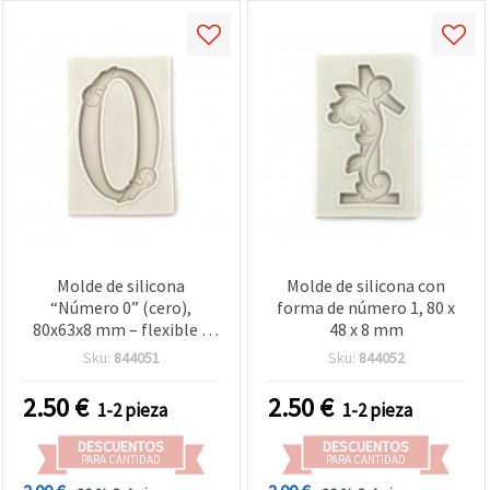
Molde de silicona
Molde de silicona con
“Número 0” (cero),
forma de número 1, 80 x
80x63x8 mm – flexible y
48 x 8 mm
reutilizable para colada
Sku:
844051
Sku:
844052
de resina epoxi, arcilla,
yeso y jabón |
2.50
€
2.50
€
1-2 pieza
1-2 pieza
Manualidades DIY
DESCUENTOS
DESCUENTOS
PARA CANTIDAD
PARA CANTIDAD