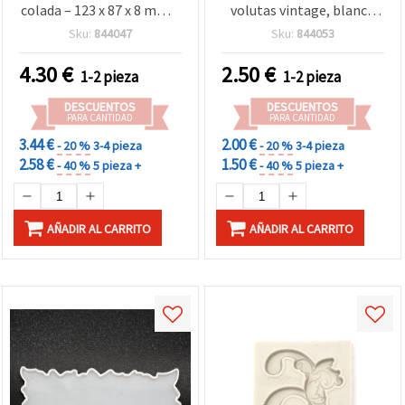
colada – 123 x 87 x 8 mm –
volutas vintage, blanco
Molde flexible para resina
roto, 80x54x8 mm - Molde
Sku:
844047
Sku:
844053
epoxi y UV, yeso y arcilla –
flexible para
Accesorio de
manualidades y
4.30
€
2.50
€
1-2 pieza
1-2 pieza
manualidades hoja
repostería creativa:
tropical
fondant, resina, arcilla
DESCUENTOS
DESCUENTOS
polimérica, jabón y yeso
PARA CANTIDAD
PARA CANTIDAD
3.44 €
2.00 €
- 20 %
3-4 pieza
- 20 %
3-4 pieza
2.58 €
1.50 €
- 40 %
5 pieza +
- 40 %
5 pieza +
AÑADIR AL CARRITO
AÑADIR AL CARRITO