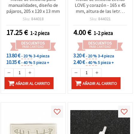
manualidades, diseño de
LOVE y corazón - 165 x 45
pájaros, 205 x 120 x 13 mm
mm, altura de las letras
30 mm - Flexible,
Sku:
844018
Sku:
844021
desmoldado fácil para
manualidades con resina,
17.25
€
4.00
€
1-2 pieza
1-2 pieza
resina epoxi, resina UV,
jabón, yeso y arcilla
DESCUENTOS
DESCUENTOS
PARA CANTIDAD
PARA CANTIDAD
13.80 €
3.20 €
- 20 %
3-4 pieza
- 20 %
3-4 pieza
10.35 €
2.40 €
- 40 %
5 pieza +
- 40 %
5 pieza +
AÑADIR AL CARRITO
AÑADIR AL CARRITO