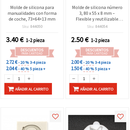
Molde de silicona para
Molde de silicona número
manualidades con forma
3, 80 x 55 x 8 mm –
de coche, 73×64×13 mm
Flexible y reutilizable
para colada de resina
Sku:
844050
Sku:
844054
epoxi, jabón, arcilla
polimérica y yeso,
3.40
€
2.50
€
1-2 pieza
1-2 pieza
manualidades DIY
DESCUENTOS
DESCUENTOS
PARA CANTIDAD
PARA CANTIDAD
2.72 €
2.00 €
- 20 %
3-4 pieza
- 20 %
3-4 pieza
2.04 €
1.50 €
- 40 %
5 pieza +
- 40 %
5 pieza +
AÑADIR AL CARRITO
AÑADIR AL CARRITO