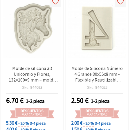
Molde de silicona 3D
Molde de Silicona Número
Unicornio y Flores,
4 Grande 80x55x8 mm -
132×100×9 mm – molde
Flexible y Reutilizable
de vaciado flexible DIY
para Resina Epoxi, Arcilla,
Sku:
844023
Sku:
844055
para resina epoxi, arcilla
Yeso y Manualidades DIY
polimérica, yeso, jabón y
6.70
€
2.50
€
1-2 pieza
1-2 pieza
cera
DESCUENTOS
DESCUENTOS
PARA CANTIDAD
PARA CANTIDAD
5.36 €
2.00 €
- 20 %
3-4 pieza
- 20 %
3-4 pieza
4.02 €
1.50 €
- 40 %
5 pieza +
- 40 %
5 pieza +