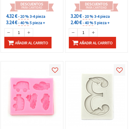
manualidades DIY
DESCUENTOS
DESCUENTOS
PARA CANTIDAD
PARA CANTIDAD
4.32 €
3.20 €
- 20 %
3-4 pieza
- 20 %
3-4 pieza
3.24 €
2.40 €
- 40 %
5 pieza +
- 40 %
5 pieza +
AÑADIR AL CARRITO
AÑADIR AL CARRITO