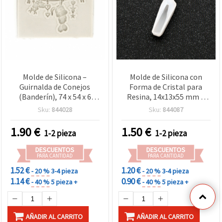
Molde de Silicona –
Molde de Silicona con
Guirnalda de Conejos
Forma de Cristal para
(Banderín), 74 x 54 x 6
Resina, 14x13x55 mm –
mm, molde de vertido DIY
Flexible y Reutilizable,
Sku:
844028
Sku:
844087
para resina epoxi/UV,
ideal para Bisutería DIY,
arcilla polimérica, jabón y
Colgantes y Llaveros
1.90
€
1.50
€
1-2 pieza
1-2 pieza
yeso
(Resina Epoxi/UV)
DESCUENTOS
DESCUENTOS
PARA CANTIDAD
PARA CANTIDAD
1.52 €
1.20 €
- 20 %
3-4 pieza
- 20 %
3-4 pieza
1.14 €
0.90 €
- 40 %
5 pieza +
- 40 %
5 pieza +
AÑADIR AL CARRITO
AÑADIR AL CARRITO