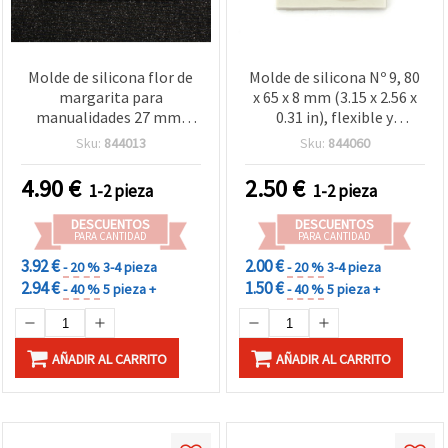
Molde de silicona flor de
Molde de silicona Nº 9, 80
margarita para
x 65 x 8 mm (3.15 x 2.56 x
manualidades 27 mm,
0.31 in), flexible y
105x77x13 mm
reutilizable para vertido
Sku:
844013
Sku:
844060
de resina epoxi y UV,
arcilla polimérica, yeso y
4.90
€
2.50
€
1-2 pieza
1-2 pieza
jabón — molde de
manualidades de una
DESCUENTOS
DESCUENTOS
cavidad
PARA CANTIDAD
PARA CANTIDAD
3.92 €
2.00 €
- 20 %
3-4 pieza
- 20 %
3-4 pieza
2.94 €
1.50 €
- 40 %
5 pieza +
- 40 %
5 pieza +
AÑADIR AL CARRITO
AÑADIR AL CARRITO