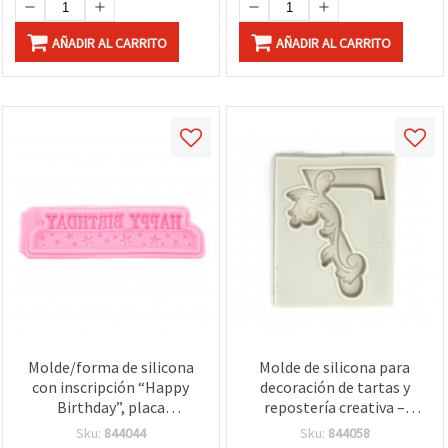
AÑADIR AL CARRITO
AÑADIR AL CARRITO
Molde/forma de silicona
Molde de silicona para
con inscripción “Happy
decoración de tartas y
Birthday”, placa
repostería creativa –
rectangular 180x55x9 mm
Número 7 ornamental
Sku:
844044
Sku:
844058
– flexible y antiadherente
(motivo de hojas vintage),