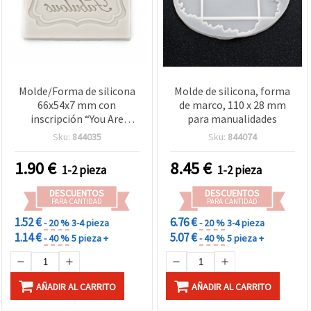
Molde/Forma de silicona
Molde de silicona, forma
66x54x7 mm con
de marco, 110 x 28 mm
inscripción “You Are
para manualidades
Fabulous“ para resina y
Sku:
844035
Sku:
844074
manualidades
1.90
€
8.45
€
1-2 pieza
1-2 pieza
DESCUENTOS
DESCUENTOS
PARA CANTIDAD
PARA CANTIDAD
1.52 €
6.76 €
- 20 %
3-4 pieza
- 20 %
3-4 pieza
1.14 €
5.07 €
- 40 %
5 pieza +
- 40 %
5 pieza +
AÑADIR AL CARRITO
AÑADIR AL CARRITO