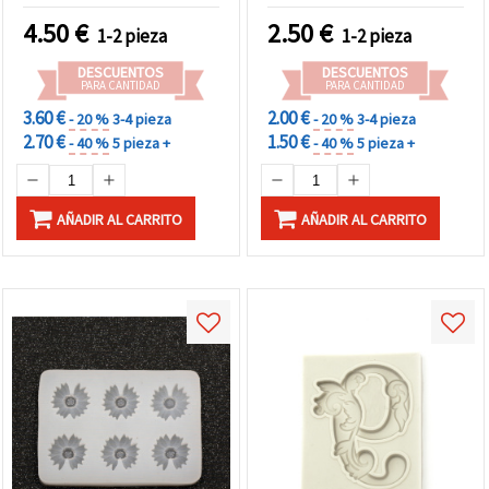
para decoración de tartas
beige, 80x63x8 mm –
4.50
€
2.50
€
1-2 pieza
1-2 pieza
(fondant, chocolate) y
Molde flexible en relieve
manualidades (resina,
para fondant, pasta de
DESCUENTOS
DESCUENTOS
jabón, arcilla polimérica)
goma y chocolate
PARA CANTIDAD
PARA CANTIDAD
3.60 €
2.00 €
- 20 %
3-4 pieza
- 20 %
3-4 pieza
2.70 €
1.50 €
- 40 %
5 pieza +
- 40 %
5 pieza +
AÑADIR AL CARRITO
AÑADIR AL CARRITO