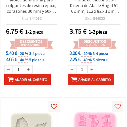
colgantes de resina epoxi,
Diseño de Ala de Ángel 52-
corazones 30 mm y 60x70
62 mm, 112 x 82 x 12 mm
mm, 205x129x16 mm
para Resina Epoxi y
Sku:
844016
Sku:
844022
Manualidades
6.75
€
3.75
€
1-2 pieza
1-2 pieza
DESCUENTOS
DESCUENTOS
PARA CANTIDAD
PARA CANTIDAD
5.40 €
3.00 €
- 20 %
3-4 pieza
- 20 %
3-4 pieza
4.05 €
2.25 €
- 40 %
5 pieza +
- 40 %
5 pieza +
AÑADIR AL CARRITO
AÑADIR AL CARRITO