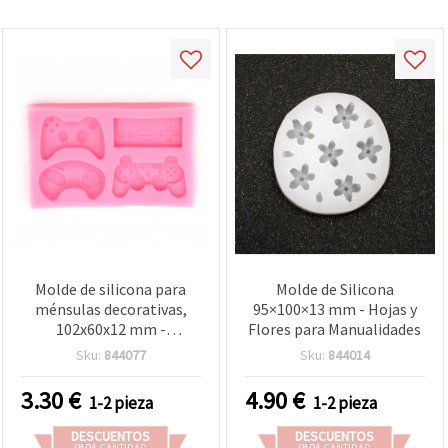
Molde de silicona para
Molde de Silicona
ménsulas decorativas,
95×100×13 mm - Hojas y
102x60x12 mm -
Flores para Manualidades
manualidades
Sku:
844077
Sku:
844014
3.30
€
4.90
€
1-2 pieza
1-2 pieza
DESCUENTOS
DESCUENTOS