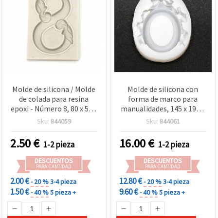
Molde de silicona / Molde
Molde de silicona con
de colada para resina
forma de marco para
epoxi - Número 8, 80 x 55 x
manualidades, 145 x 190 x
8 mm
23 mm
Sku:
844059
Sku:
844061
2.50
€
16.00
€
1-2 pieza
1-2 pieza
DESCUENTOS
DESCUENTOS
PARA CANTIDAD
PARA CANTIDAD
2.00 €
12.80 €
- 20 %
3-4 pieza
- 20 %
3-4 pieza
1.50 €
9.60 €
- 40 %
5 pieza +
- 40 %
5 pieza +