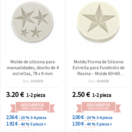
Molde de silicona para
Molde/Forma de Silicona
manualidades, diseño de 4
Estrella para Fundición de
estrellas, 78 x 9 mm
Resina – Molde 60×60
mm, Cavidad de Estrella
Sku:
844069
Sku:
844068
64×13 mm – Forma DIY
para Resina Epoxi/UV,
3.20
€
2.50
€
1-2 pieza
1-2 pieza
Arcilla Polimérica y Yeso
DESCUENTOS
DESCUENTOS
PARA CANTIDAD
PARA CANTIDAD
2.56 €
2.00 €
- 20 %
3-4 pieza
- 20 %
3-4 pieza
1.92 €
1.50 €
- 40 %
5 pieza +
- 40 %
5 pieza +