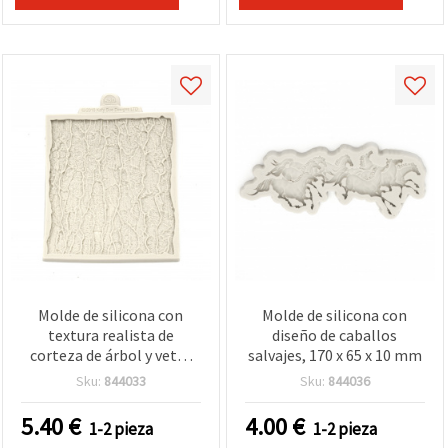
Molde de silicona con
Molde de silicona con
textura realista de
diseño de caballos
corteza de árbol y vetas
salvajes, 170 x 65 x 10 mm
de madera, 129 x 155 x 9
Sku:
844033
Sku:
844036
mm – Hoja de textura
flexible para resina epoxi,
5.40
€
4.00
€
1-2 pieza
1-2 pieza
arcilla polimérica y