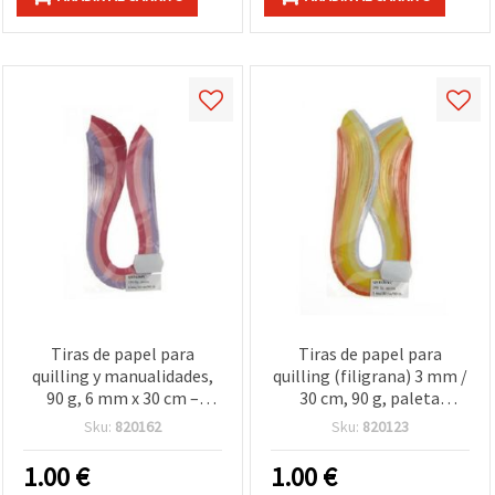
Tiras de papel para
Tiras de papel para
quilling y manualidades,
quilling (filigrana) 3 mm /
90 g, 6 mm x 30 cm –
30 cm, 90 g, paleta
Surtido 3 tonos de rosa,
amarillo-naranja, surtido
Sku:
820162
Sku:
820123
150 uds
8 colores, pack de 200 uds.
1.00
€
1.00
€