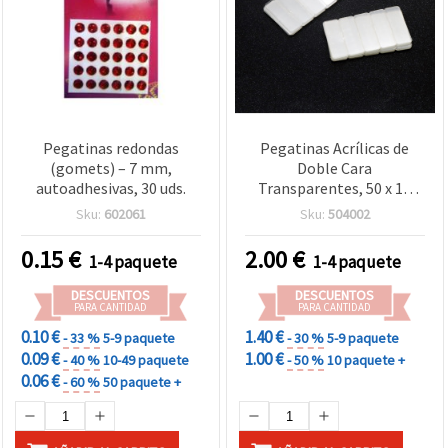
Pegatinas redondas
Pegatinas Acrílicas de
(gomets) – 7 mm,
Doble Cara
autoadhesivas, 30 uds.
Transparentes, 50 x 18
mm - 100 uds
Sku:
602061
Sku:
504002
0.15
€
2.00
€
1-4 paquete
1-4 paquete
DESCUENTOS
DESCUENTOS
PARA CANTIDAD
PARA CANTIDAD
0.10 €
1.40 €
- 33 %
5-9 paquete
- 30 %
5-9 paquete
0.09 €
1.00 €
- 40 %
10-49 paquete
- 50 %
10 paquete +
0.06 €
- 60 %
50 paquete +