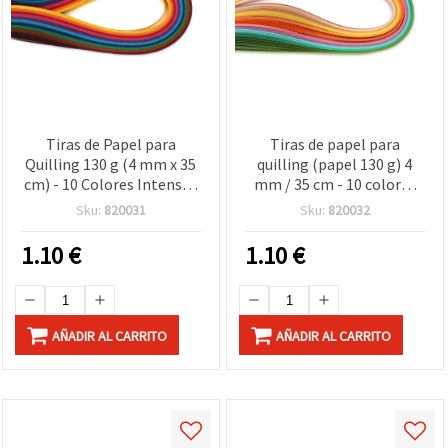
Tiras de Papel para
Tiras de papel para
Quilling 130 g (4 mm x 35
quilling (papel 130 g) 4
cm) - 10 Colores Intensos
mm / 35 cm - 10 colores
Surtidos - 100 unidades
pastel surtidos - 100 uds.
Sku:
820031
Sku:
820032
1.10
€
1.10
€
AÑADIR AL CARRITO
AÑADIR AL CARRITO