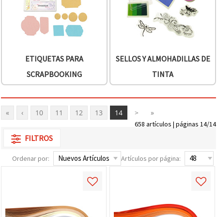
ETIQUETAS PARA
SELLOS Y ALMOHADILLAS DE
SCRAPBOOKING
TINTA
«
‹
10
11
12
13
14
>
»
658 artículos | páginas 14/14
FILTROS
Ordenar por:
Artículos por página: