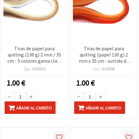
Tiras de papel para
Tiras de papel para
quilling (130 g) 2 mm / 35
quilling (papel 130 g) 2
cm - 5 colores gama clara
mm x 35 cm - surtido de
- 100 uds.
tonos naranjas, 5 colores,
Sku:
820010
Sku:
820008
100 uds
1.00
€
1.00
€
AÑADIR AL CARRITO
AÑADIR AL CARRITO