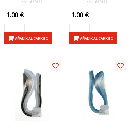
surtidos, pack de 200 uds
8 colores vibrantes - 200
Sku:
820122
Sku:
820121
uds
1.00
€
1.00
€
AÑADIR AL CARRITO
AÑADIR AL CARRITO