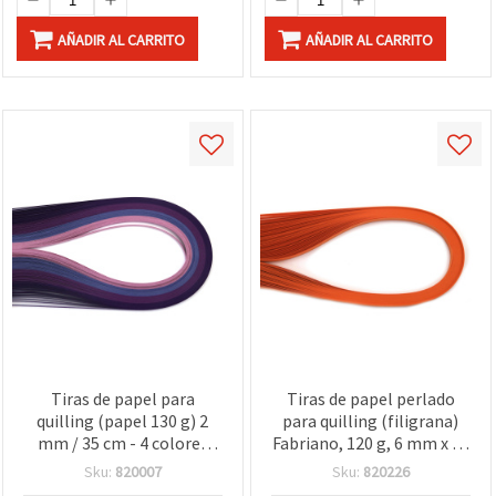
AÑADIR AL CARRITO
AÑADIR AL CARRITO
Tiras de papel para
Tiras de papel perlado
quilling (papel 130 g) 2
para quilling (filigrana)
mm / 35 cm - 4 colores
Fabriano, 120 g, 6 mm x 50
gama morada - 100 uds.
cm, Naranja Daiquiri, 50
Sku:
820007
Sku:
820226
uds.