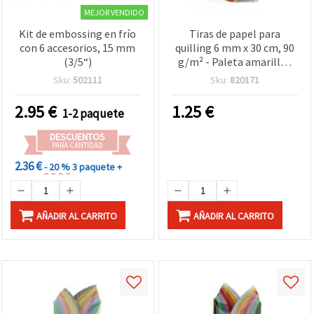
MEJOR VENDIDO
Kit de embossing en frío
Tiras de papel para
con 6 accesorios, 15 mm
quilling 6 mm x 30 cm, 90
(3/5“)
g/m² - Paleta amarillo-
naranja, surtido de 8
Sku:
502111
Sku:
820171
colores, 200 uds.
2.95
€
1.25
€
1-2 paquete
DESCUENTOS
PARA CANTIDAD
2.36 €
- 20 %
3 paquete +
AÑADIR AL CARRITO
AÑADIR AL CARRITO