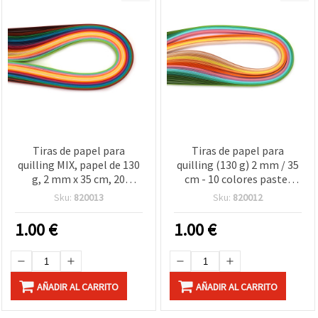
Tiras de papel para
Tiras de papel para
quilling MIX, papel de 130
quilling (130 g) 2 mm / 35
g, 2 mm x 35 cm, 20
cm - 10 colores pastel
colores mezclados - Pack
surtidos - 100 uds.
Sku:
820013
Sku:
820012
de 100 uds
1.00
€
1.00
€
AÑADIR AL CARRITO
AÑADIR AL CARRITO