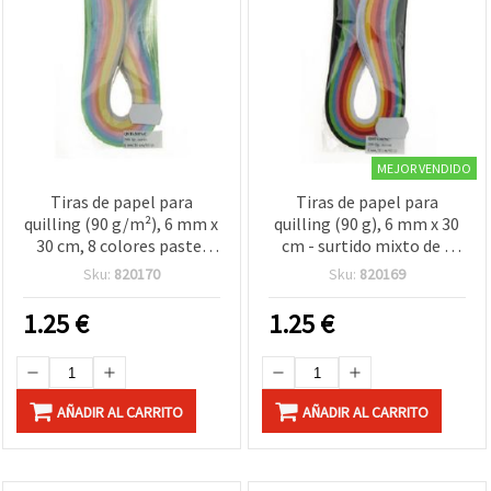
MEJOR VENDIDO
Tiras de papel para
Tiras de papel para
quilling (90 g/m²), 6 mm x
quilling (90 g), 6 mm x 30
30 cm, 8 colores pastel
cm - surtido mixto de 8
surtidos, pack de 200 uds.
colores vivos, 200 uds
Sku:
820170
Sku:
820169
1.25
€
1.25
€
AÑADIR AL CARRITO
AÑADIR AL CARRITO