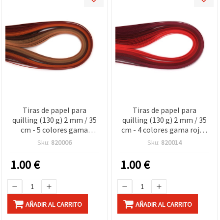
Tiras de papel para
Tiras de papel para
quilling (130 g) 2 mm / 35
quilling (130 g) 2 mm / 35
cm - 5 colores gama
cm - 4 colores gama roja -
marrón - 100 uds.
100 uds.
Sku:
820006
Sku:
820014
1.00
€
1.00
€
AÑADIR AL CARRITO
AÑADIR AL CARRITO