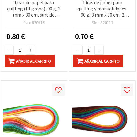
Tiras de papel para
Tiras de papel para
quilling (filigrana), 90 g, 3
quilling y manualidades,
mm x 30 cm, surtido
90 g, 3 mm x 30 cm, 2
blanco y negro (3 colores)
tonos de azul, paquete de
Sku:
820115
Sku:
820111
- 150 uds
100 unidades
0.80
€
0.70
€
AÑADIR AL CARRITO
AÑADIR AL CARRITO