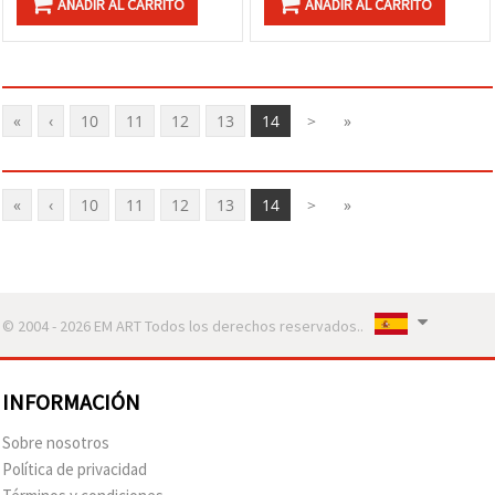
AÑADIR AL CARRITO
AÑADIR AL CARRITO
«
‹
10
11
12
13
14
>
»
«
‹
10
11
12
13
14
>
»
© 2004 - 2026 EM ART Todos los derechos reservados..
INFORMACIÓN
Sobre nosotros
Política de privacidad