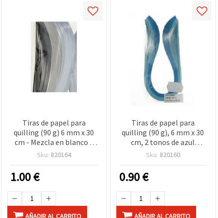
Tiras de papel para
Tiras de papel para
quilling (90 g) 6 mm x 30
quilling (90 g), 6 mm x 30
cm - Mezcla en blanco y
cm, 2 tonos de azul
negro, 3 colores, 150 uds
surtidos, 100 uds.
Sku:
820164
Sku:
820160
1.00
€
0.90
€
AÑADIR AL CARRITO
AÑADIR AL CARRITO