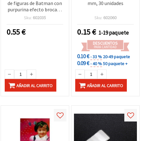
de figuras de Batman con
mm, 30 unidades
purpurina efecto brocado
para manualidades y
Sku:
602035
Sku:
602060
scrapbooking
0.55
€
0.15
€
1-19 paquete
DESCUENTOS
PARA CANTIDAD
0.10 €
- 33 %
20-49 paquete
0.09 €
- 40 %
50 paquete +
AÑADIR AL CARRITO
AÑADIR AL CARRITO