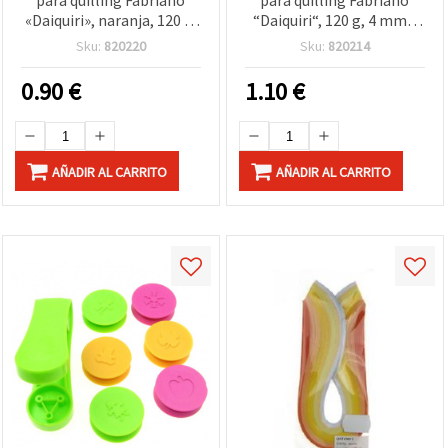
para quilling Fabriano
para quilling Fabriano
«Daiquiri», naranja, 120 g,
“Daiquiri“, 120 g, 4 mm /
6 mm x 35 cm - 50 uds
50 cm, naranja - 50 uds
Sku:
820220
Sku:
820214
0.90
€
1.10
€
AÑADIR AL CARRITO
AÑADIR AL CARRITO