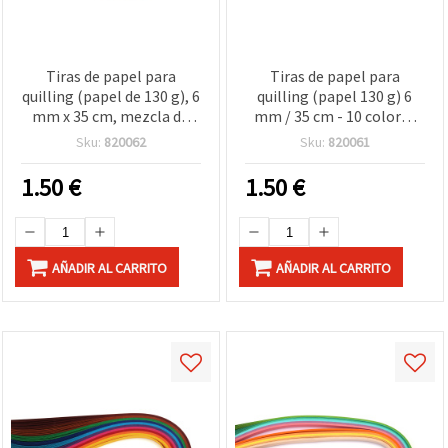
Tiras de papel para
Tiras de papel para
quilling (papel de 130 g), 6
quilling (papel 130 g) 6
mm x 35 cm, mezcla de
mm / 35 cm - 10 colores
colores pastel, 100 uds
intensos surtidos - 100
Sku:
820062
Sku:
820061
uds.
1.50
€
1.50
€
AÑADIR AL CARRITO
AÑADIR AL CARRITO