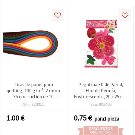
Tiras de papel para
Pegatina 3D de Pared,
quilling, 130 g/m², 2 mm x
Flor de Peonía,
35 cm, surtido de 10
Fosforescente, 20 x 25 cm,
colores intensos – pack de
DIY Decoración del Hogar
Sku:
820011
Sku:
801402
100 uds
1.00
€
0.75
€
para1 pieza
DESCUENTOS
PARA CANTIDAD