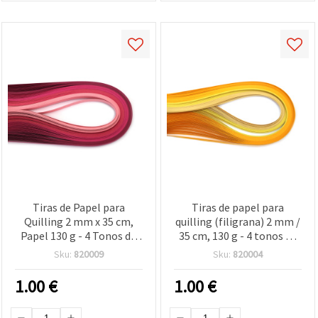
Tiras de Papel para
Tiras de papel para
Quilling 2 mm x 35 cm,
quilling (filigrana) 2 mm /
Papel 130 g - 4 Tonos de
35 cm, 130 g - 4 tonos de
Rosa - 100 piezas
amarillo surtidos, 100 uds
Sku:
820009
Sku:
820004
1.00
€
1.00
€