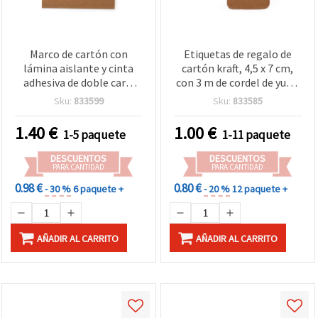
Marco de cartón con
Etiquetas de regalo de
lámina aislante y cinta
cartón kraft, 4,5 x 7 cm,
adhesiva de doble cara,
con 3 m de cordel de yute,
beige, medida exterior 19
set de 12 piezas
Sku:
833599
Sku:
833585
x 14 cm
1.40
€
1.00
€
1-5 paquete
1-11 paquete
DESCUENTOS
DESCUENTOS
PARA CANTIDAD
PARA CANTIDAD
0.98 €
0.80 €
- 30 %
6 paquete +
- 20 %
12 paquete +
AÑADIR AL CARRITO
AÑADIR AL CARRITO