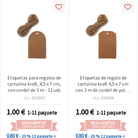
Etiquetas para regalos de
Etiquetas de regalo de
cartulina kraft, 4,5 x 7 cm,
cartulina kraft 4,5 x 7 cm
con cordel de 3 m - 12 uds
con 3 m de cordel de yute -
Pack de 12 unidades para
Sku:
833587
Sku:
833588
manualidades y
scrapbooking
1.00
€
1.00
€
1-11 paquete
1-11 paquete
DESCUENTOS
DESCUENTOS
PARA CANTIDAD
PARA CANTIDAD
0.80 €
0.80 €
- 20 %
12 paquete +
- 20 %
12 paquete +