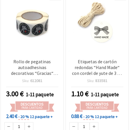
Rollo de pegatinas
Etiquetas de cartón
autoadhesivas
redondas “Hand Made“
decorativas “Gracias“
con cordel de yute de 3 m,
para manualidades,
5 cm, 12 uds
Sku:
612081
Sku:
833581
redondas, 2,5 cm - 500
unidades
3.00
€
1.10
€
1-11 paquete
1-11 paquete
DESCUENTOS
DESCUENTOS
PARA CANTIDAD
PARA CANTIDAD
2.40 €
0.88 €
- 20 %
12 paquete +
- 20 %
12 paquete +