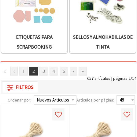
ETIQUETAS PARA
SELLOS Y ALMOHADILLAS DE
SCRAPBOOKING
TINTA
«
‹
1
2
3
4
5
›
»
657 artículos | páginas 2/14
FILTROS
Ordenar por:
Artículos por página: