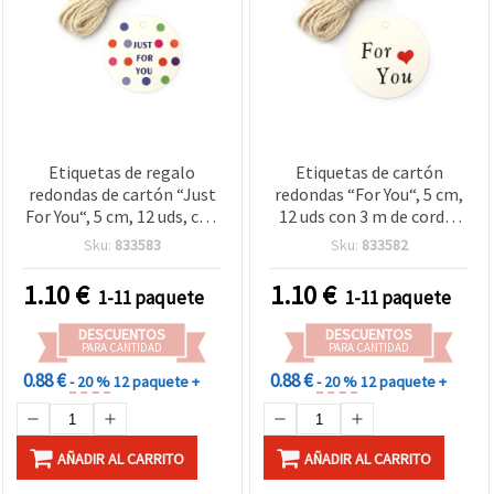
Etiquetas de regalo
Etiquetas de cartón
redondas de cartón “Just
redondas “For You“, 5 cm,
For You“, 5 cm, 12 uds, con
12 uds con 3 m de cordel
cordel de 3 m, para
para manualidades y
Sku:
833583
Sku:
833582
manualidades y
scrapbooking
scrapbooking
1.10
€
1.10
€
1-11 paquete
1-11 paquete
DESCUENTOS
DESCUENTOS
PARA CANTIDAD
PARA CANTIDAD
0.88 €
0.88 €
- 20 %
12 paquete +
- 20 %
12 paquete +
AÑADIR AL CARRITO
AÑADIR AL CARRITO