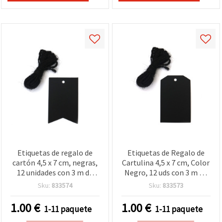
Etiquetas de regalo de
Etiquetas de Regalo de
cartón 4,5 x 7 cm, negras,
Cartulina 4,5 x 7 cm, Color
12 unidades con 3 m de
Negro, 12 uds con 3 m de
cordel para manualidades
cordel para manualidades
Sku:
833574
Sku:
833573
y scrapbooking
y scrapbooking
1.00
€
1.00
€
1-11 paquete
1-11 paquete