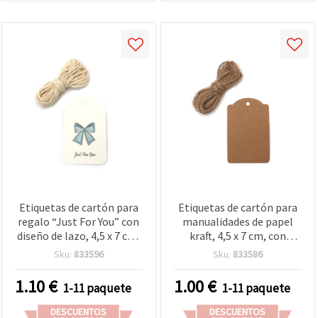
Etiquetas de cartón para
Etiquetas de cartón para
regalo “Just For You” con
manualidades de papel
diseño de lazo, 4,5 x 7 cm,
kraft, 4,5 x 7 cm, con
pack de 12 con 3 m de
cordel de 3 m - 12 uds
Sku:
833596
Sku:
833586
cordel, modelos surtidos
1.10
€
1.00
€
1-11 paquete
1-11 paquete
DESCUENTOS
DESCUENTOS