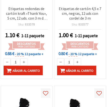
Etiquetas redondas de
Etiquetas de cartón 4,5 x 7
cartón kraft «Thank You»,
cm, negras, 12 uds con
5 cm, 12 uds. con 3 m de
cordel de 3 m
cordel de yute
Sku:
833578
Sku:
833577
1.10
€
1.00
€
1-11 paquete
1-11 paquete
DESCUENTOS
DESCUENTOS
PARA CANTIDAD
PARA CANTIDAD
0.88 €
0.80 €
- 20 %
12 paquete +
- 20 %
12 paquete +
AÑADIR AL CARRITO
AÑADIR AL CARRITO