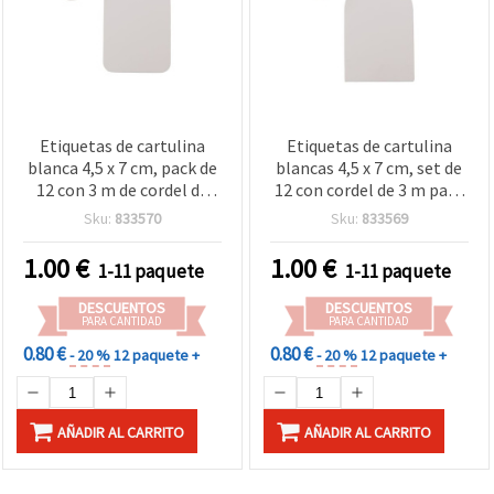
Etiquetas de cartulina
Etiquetas de cartulina
blanca 4,5 x 7 cm, pack de
blancas 4,5 x 7 cm, set de
12 con 3 m de cordel de
12 con cordel de 3 m para
yute para manualidades y
manualidades y
Sku:
833570
Sku:
833569
scrapbooking
scrapbooking
1.00
€
1.00
€
1-11 paquete
1-11 paquete
DESCUENTOS
DESCUENTOS
PARA CANTIDAD
PARA CANTIDAD
0.80 €
0.80 €
- 20 %
12 paquete +
- 20 %
12 paquete +
AÑADIR AL CARRITO
AÑADIR AL CARRITO