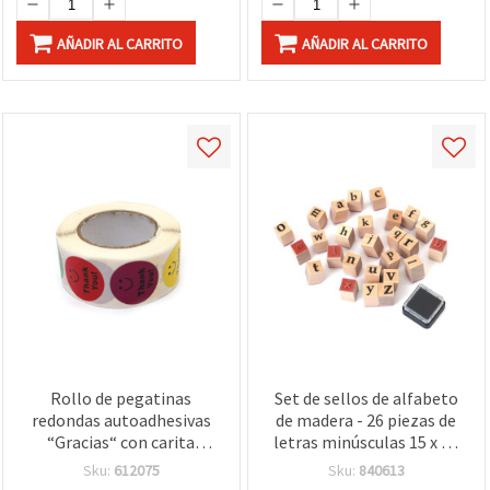
AÑADIR AL CARRITO
AÑADIR AL CARRITO
Rollo de pegatinas
Set de sellos de alfabeto
redondas autoadhesivas
de madera - 26 piezas de
“Gracias“ con carita
letras minúsculas 15 x 24
sonriente para
mm con almohadilla de
Sku:
612075
Sku:
840613
decoración, 2,5 cm - 500
tinta 24 x 24 mm