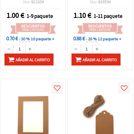
color plata - 5 uds
12 uds. y 3 m de cordel
Sku:
612204
Sku:
833594
para manualidades y
scrapbooking
1.00
€
1.10
€
1-9 paquete
1-11 paquete
DESCUENTOS
DESCUENTOS
PARA CANTIDAD
PARA CANTIDAD
0.70 €
0.88 €
- 30 %
10 paquete +
- 20 %
12 paquete +
AÑADIR AL CARRITO
AÑADIR AL CARRITO