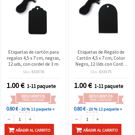
Etiquetas de cartón para
Etiquetas de Regalo de
regalos 4,5 x 7 cm, negras,
Cartón 4,5 x 7 cm, Color
12 uds, con cordel de 3 m
Negro, 12 Uds con Cordel
de 3 m para Manualidades
Sku:
833576
Sku:
833575
y Scrapbooking
1.00
€
1.00
€
1-11 paquete
1-11 paquete
DESCUENTOS
DESCUENTOS
PARA CANTIDAD
PARA CANTIDAD
0.80 €
0.80 €
- 20 %
12 paquete +
- 20 %
12 paquete +
AÑADIR AL CARRITO
AÑADIR AL CARRITO