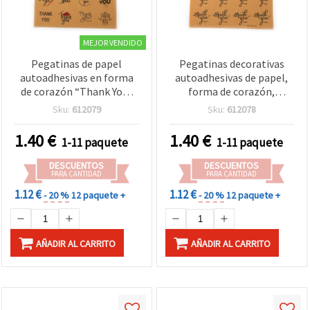
MEJOR VENDIDO
Pegatinas de papel
Pegatinas decorativas
autoadhesivas en forma
autoadhesivas de papel,
de corazón “Thank You“
forma de corazón,
para decoración,
inscripción “Thank You“,
Sku:
612079
Sku:
612078
manualidades y
3,8 x 3,5 cm - 120 uds
scrapbooking, 3,8 x 3,5 cm
1.40
€
1.40
€
1-11 paquete
1-11 paquete
- 120 uds
DESCUENTOS
DESCUENTOS
PARA CANTIDAD
PARA CANTIDAD
1.12 €
1.12 €
- 20 %
12 paquete +
- 20 %
12 paquete +
AÑADIR AL CARRITO
AÑADIR AL CARRITO