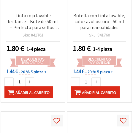
Tinta roja lavable
Botella con tinta lavable,
brillante – Bote de 50 ml
color azul oscuro - 50 ml
– Perfecta para sellos,
para manualidades
manualidades creativas y
Sku:
841761
Sku:
841760
proyectos DIY divertidos
1.80
€
1.80
€
1-4 pieza
1-4 pieza
DESCUENTOS
DESCUENTOS
PARA CANTIDAD
PARA CANTIDAD
1.44 €
1.44 €
- 20 %
5 pieza +
- 20 %
5 pieza +
AÑADIR AL CARRITO
AÑADIR AL CARRITO