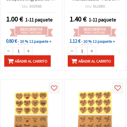
blancas con 3 m de cordel
diseños mixtos - 150 uds
Sku:
833566
Sku:
612080
de yute
1.00
€
1.40
€
1-11 paquete
1-11 paquete
DESCUENTOS
DESCUENTOS
PARA CANTIDAD
PARA CANTIDAD
0.80 €
1.12 €
- 20 %
12 paquete +
- 20 %
12 paquete +
AÑADIR AL CARRITO
AÑADIR AL CARRITO