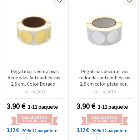
Pegatinas Decorativas
Pegatinas decorativas
Redondas Autoadhesivas,
redondas autoadhesivas
2,5 cm, Color Dorado -
2,5 cm color plata para
Pack de 500 uds para
manualidades y
Sku:
612077
Sku:
612076
manualidades y
scrapbooking - Pack de
scrapbooking
500 uds
3.90
€
3.90
€
1-11 paquete
1-11 paquete
DESCUENTOS
DESCUENTOS
PARA CANTIDAD
PARA CANTIDAD
3.12 €
3.12 €
- 20 %
12 paquete +
- 20 %
12 paquete +