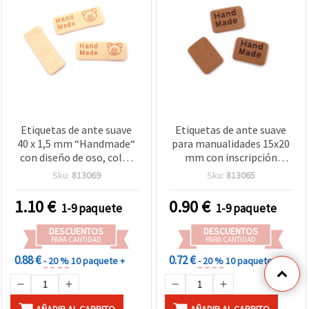
Etiquetas de ante suave
Etiquetas de ante suave
40 x 1,5 mm “Handmade“
para manualidades 15x20
con diseño de oso, color
mm con inscripción
champán - 10 piezas
“Handmade“, color beige
Sku:
813069
Sku:
813065
- 10 unidades
1.10
€
0.90
€
1-9 paquete
1-9 paquete
DESCUENTOS
DESCUENTOS
PARA CANTIDAD
PARA CANTIDAD
0.88 €
0.72 €
- 20 %
10 paquete +
- 20 %
10 paquete +