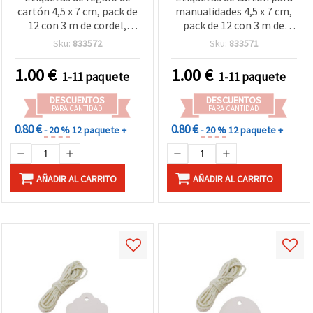
cartón 4,5 x 7 cm, pack de
manualidades 4,5 x 7 cm,
12 con 3 m de cordel,
pack de 12 con 3 m de
color negro –
cordel, blancas
Sku:
833572
Sku:
833571
manualidades y
scrapbooking
1.00
€
1.00
€
1-11 paquete
1-11 paquete
DESCUENTOS
DESCUENTOS
PARA CANTIDAD
PARA CANTIDAD
0.80 €
0.80 €
- 20 %
12 paquete +
- 20 %
12 paquete +
AÑADIR AL CARRITO
AÑADIR AL CARRITO