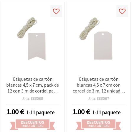
Etiquetas de cartón
Etiquetas de cartón
blancas 4,5 x 7 cm, pack de
blancas 4,5 x 7 cm con
12 con 3 m de cordel para
cordel de 3 m, 12 unidades
manualidades
para manualidades y
Sku:
833568
Sku:
833567
scrapbooking
1.00
€
1.00
€
1-11 paquete
1-11 paquete
DESCUENTOS
DESCUENTOS
PARA CANTIDAD
PARA CANTIDAD