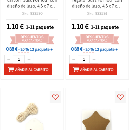
cartón “Just For You“ con
regalo “Just For You“ con
diseño de lazo, 4,5 x 7 cm,
diseño de lazo, 4,5 x 7 cm,
12 uds con 3 m de cordel
12 uds., incluye 3 m de
Sku:
833590
Sku:
833591
para manualidades y
cordel
scrapbooking
1.10
€
1.10
€
1-11 paquete
1-11 paquete
DESCUENTOS
DESCUENTOS
PARA CANTIDAD
PARA CANTIDAD
0.88 €
0.88 €
- 20 %
12 paquete +
- 20 %
12 paquete +
AÑADIR AL CARRITO
AÑADIR AL CARRITO