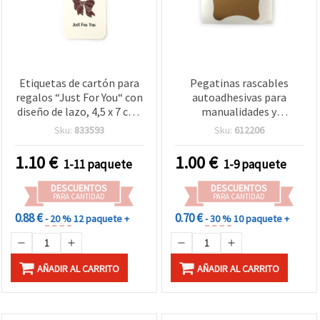
Etiquetas de cartón para
Pegatinas rascables
regalos “Just For You“ con
autoadhesivas para
diseño de lazo, 4,5 x 7 cm,
manualidades y
set de 12 uds + 3 m de
scrapbooking, forma de
Sku:
833593
Sku:
612206
cordel para manualidades
estrella, color dorado, 60
y scrapbooking
x 60 mm - Paquete de 5
1.10
€
1.00
€
1-11 paquete
1-9 paquete
unidades
DESCUENTOS
DESCUENTOS
PARA CANTIDAD
PARA CANTIDAD
0.88 €
0.70 €
- 20 %
12 paquete +
- 30 %
10 paquete +
AÑADIR AL CARRITO
AÑADIR AL CARRITO