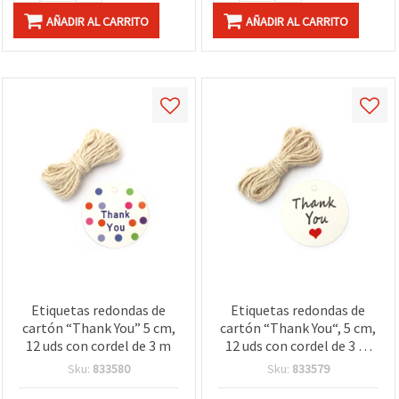
AÑADIR AL CARRITO
AÑADIR AL CARRITO
Etiquetas redondas de
Etiquetas redondas de
cartón “Thank You” 5 cm,
cartón “Thank You“, 5 cm,
12 uds con cordel de 3 m
12 uds con cordel de 3 m
para manualidades y
Sku:
833580
Sku:
833579
scrapbooking