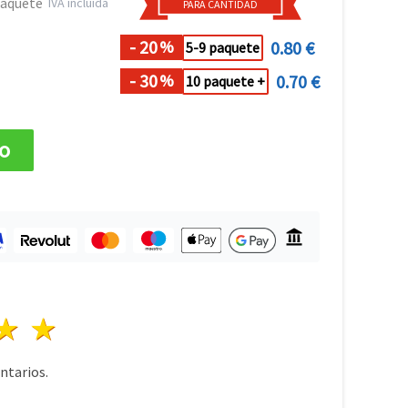
paquete
IVA incluida
PARA CANTIDAD
- 20
0.80 €
%
5-9 paquete
- 30
0.70 €
%
10 paquete +
to
lla
trellas
3 estrellas
4 estrellas
5 estrellas
tarios.