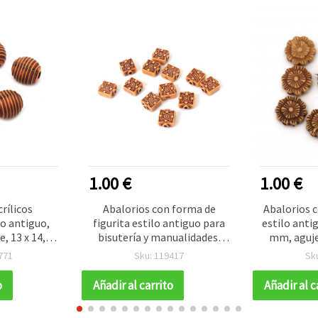
1.00 €
1.00 €
rílicos
Abalorios con forma de
Abalorios c
lo antiguo,
figurita estilo antiguo para
estilo antig
e, 13 x 14,5
bisutería y manualidades,
mm, aguje
: 3,5 mm,
13x11x6 mm, agujero: 2 mm,
marrón - 50
771
Sku: 119417
Sk
rox. 39 uds)
marrón, 50 g (~68 uds)
o
Añadir al carrito
Añadir al c