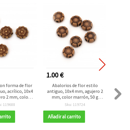
1.00 €
1.00
on forma de flor
Abalorios de flor estilo
Abal
uo, acrílico, 10x4
antiguo, 10x4 mm, agujero 2
plásti
ro 2 mm, color
mm, color marrón, 50 g
12 m
 g (~225 piezas)
(aprox. 160 uds.)
marrón
u: 119688
Sku: 119724
arrito
Añadir al carrito
Añadir