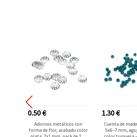
0.50 €
1.30 €
os de
Adornos metálicos con
Cuenta de made
uo para
forma de flor, acabado color
5x6~7 mm, agu
tería,
plata, 7x1 mm, pack de 100
color turquesa –