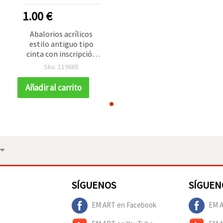
1.00 €
Abalorios acrílicos
estilo antiguo tipo
cinta con inscripción
“FRIEND“, 14x10 mm,
Sku: 119665
agujero 3,5 mm, color
)
marrón - 50 g (~85 uds)
Añadir al carrito
para manualidades y
bisutería
SÍGUENOS
SÍGUEN
EM ART en Facebook
EM A