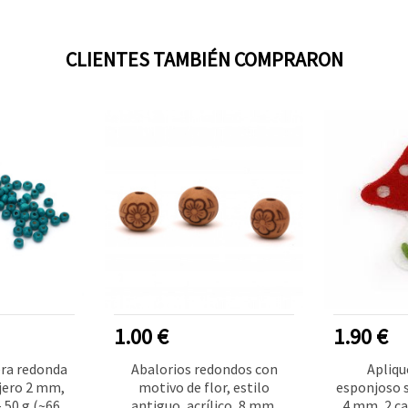
CLIENTES TAMBIÉN COMPRARON
1.00 €
1.90 €
ra redonda
Abalorios redondos con
Apliqu
jero 2 mm,
motivo de flor, estilo
esponjoso s
 50 g (~660
antiguo, acrílico, 8 mm,
4 mm, 2 ca