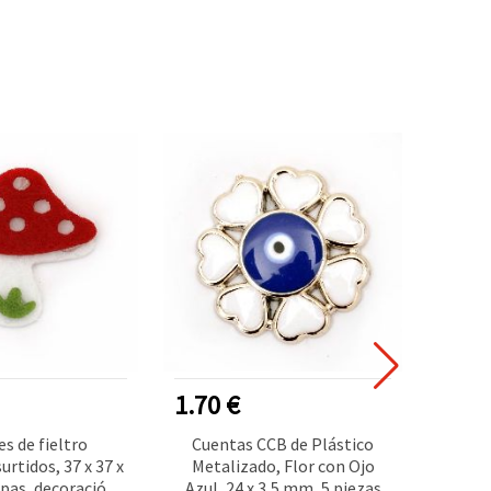
1.70 €
0.70
es de fieltro
Cuentas CCB de Plástico
Anilla
urtidos, 37 x 37 x
Metalizado, Flor con Ojo
de M
pas, decoración
Azul, 24 x 3,5 mm, 5 piezas
Manual