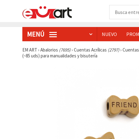
MENÚ
NUEVO
PROM
EM ART
›
Abalorios
(7695)
›
Cuentas Acrílicas
(2797)
›
Cuentas
(~85 uds) para manualidades y bisutería