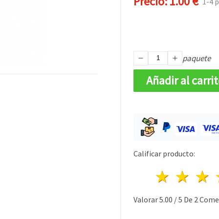
Precio:
1.00 €
1-4 
paquete
Añadir al carri
Calificar producto:
1 estre
2 es
Valorar
5.00
/
5
De
2
Comen