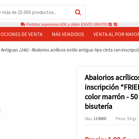
Pedidos superiores 60€ y obtén ENVÍO GRATIS!
OCIONES DE VENTA
MÁS VENDIDOS
VENTA AL POR MAYO
 Antiguas
(246)
›
Abalorios acrílicos estilo antiguo tipo cinta con inscrip
Abalorios acrílico
inscripción “FRI
color marrón - 50
bisutería
Sku:
119665
Peso: 50 gr.